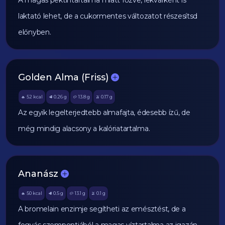
A magas pektintartalma miatt főzve, lekvárként is
laktató lehet, de a cukormentes változatot részesítsd
előnyben.
Golden Alma (Friss)
52
kcal
0.26
g
13.8
g
0.17
g
🔥
🥩
🥔
🫒
Az egyik legelterjedtebb almafajta, édesebb ízű, de
még mindig alacsony a kalóriatartalma.
Ananász
50
kcal
0.5
g
13.1
g
0.1
g
🔥
🥩
🥔
🫒
A bromelain enzimje segítheti az emésztést, de a