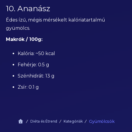
10. Ananász
Édes ízű, mégis mérsékelt kalóriatartalmú
gyümölcs.
Makrók / 100g:
Kalória: ~50 kcal
Fehérje: 0.5 g
Szénhidrát: 13 g
Zsír: 0.1 g
Gyümölcsök
Diéta és Étrend
Kategóriák