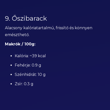
9. Őszibarack
Alacsony kalóriatartalmú, frissítő és könnyen
emészthető.
Makrók / 100g:
Kalória: ~39 kcal
Fehérje: 0.9 g
Szénhidrát: 10 g
Zsír: 0.3 g