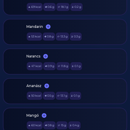
69
kcal
0.6
g
18.1
g
0.2
g
🔥
🥩
🥔
🫒
Mandarin
53
kcal
0.8
g
13.3
g
0.3
g
🔥
🥩
🥔
🫒
Narancs
47
kcal
0.9
g
11.8
g
0.1
g
🔥
🥩
🥔
🫒
Ananász
50
kcal
0.5
g
13.1
g
0.1
g
🔥
🥩
🥔
🫒
Mangó
60
kcal
0.8
g
15
g
0.4
g
🔥
🥩
🥔
🫒