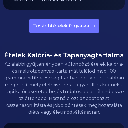
frissítő, de ne egyél belőle kilószámra.
További ételek fogyásra
Ételek Kalória- és Tápanyagtartalma
Az alábbi gyűjteményben különböző ételek kalória-
és makrotápanyag-tartalmát találod meg 100
grammra vetítve. Ez segít abban, hogy pontosabban
megértsd, mely élelmiszerek hogyan illeszkednek a
napi kalóriakeretedbe, és tudatosabban állítsd össze
az étrended. Használd ezt az adatbázist
összehasonlításra és jobb döntések meghozatalára
diéta vagy életmódváltás során.