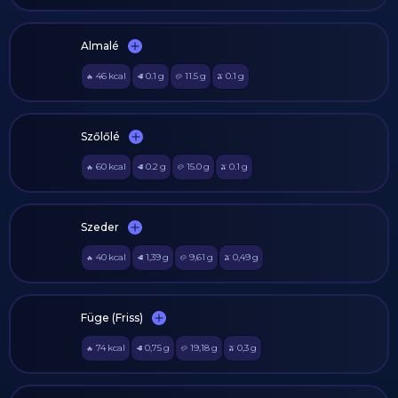
Almalé
46
kcal
0.1
g
11.5
g
0.1
g
🔥
🥩
🥔
🫒
Szőlőlé
60
kcal
0.2
g
15.0
g
0.1
g
🔥
🥩
🥔
🫒
Szeder
40
kcal
1,39
g
9,61
g
0,49
g
🔥
🥩
🥔
🫒
Füge (Friss)
74
kcal
0,75
g
19,18
g
0,3
g
🔥
🥩
🥔
🫒