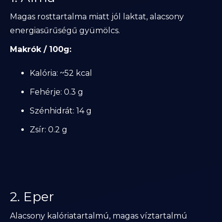
Magas rosttartalma miatt jól laktat, alacsony
energiasűrűségű gyümölcs.
Makrók / 100g:
Kalória: ~52 kcal
Fehérje: 0.3 g
Szénhidrát: 14 g
Zsír: 0.2 g
2. Eper
Alacsony kalóriatartalmú, magas víztartalmú