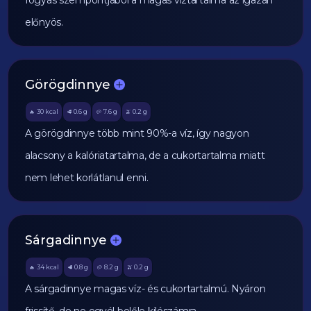
fogyás szempontjából a magas víztartalma az igazán
előnyös.
Görögdinnye
30
kcal
0.6
g
7.6
g
0.2
g
🔥
🥩
🥔
🫒
A görögdinnye több mint 90%-a víz, így nagyon
alacsony a kalóriatartalma, de a cukortartalma miatt
nem lehet korlátlanul enni.
Sárgadinnye
34
kcal
0.8
g
8.2
g
0.2
g
🔥
🥩
🥔
🫒
A sárgadinnye magas víz- és cukortartalmú. Nyáron