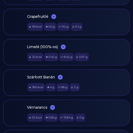
Grapefruitlé
39
kcal
0.5
g
9.2
g
0.1
g
🔥
🥩
🥔
🫒
Limelé (100%-os)
25
kcal
0.42
g
8.42
g
0.07
g
🔥
🥩
🥔
🫒
Szárított Banán
365
kcal
4
g
88
g
2
g
🔥
🥩
🥔
🫒
Vérnarancs
52
kcal
0.65
g
13.64
g
0
g
🔥
🥩
🥔
🫒