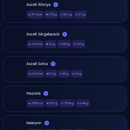
Aszalt Áfonya
317
kcal
0.76
g
82.4
g
3.11
g
🔥
🥩
🥔
🫒
Aszalt Sárgabarack
241
kcal
3.4
g
63.9
g
0.51
g
🔥
🥩
🥔
🫒
Aszalt Szilva
240
kcal
2.2
g
63
g
0.4
g
🔥
🥩
🥔
🫒
Mazsola
299
kcal
3.07
g
79.18
g
0.46
g
🔥
🥩
🥔
🫒
Nektarin