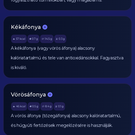
fogyasztható turmixokban, vagy magában is.
Kékáfonya
57
kcal
0.7
g
14.5
g
0.3
g
🔥
🥩
🥔
🫒
A kékáfonya (vagy vörös áfonya) alacsony
kalóriatartalmú és tele van antioxidánsokkal. Fagyasztva
is kiváló.
Vörösáfonya
46
kcal
0.5
g
8.4
g
0.1
g
🔥
🥩
🥔
🫒
A vörös áfonya (tőzegáfonya) alacsony kalóriatartalmú,
és húgyúti fertőzések megelőzésére is használják.