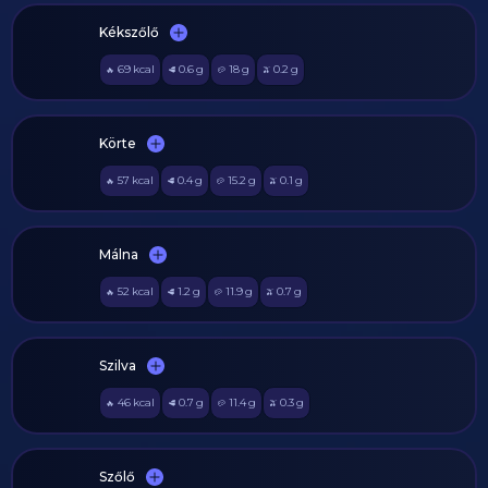
Kékszőlő
69
kcal
0.6
g
18
g
0.2
g
🔥
🥩
🥔
🫒
Körte
57
kcal
0.4
g
15.2
g
0.1
g
🔥
🥩
🥔
🫒
Málna
52
kcal
1.2
g
11.9
g
0.7
g
🔥
🥩
🥔
🫒
Szilva
46
kcal
0.7
g
11.4
g
0.3
g
🔥
🥩
🥔
🫒
Szőlő