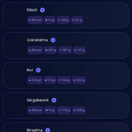
Ribizli
56
kcal
1.4
g
13.8
g
0.2
g
🔥
🥩
🥔
🫒
Gránátalma
83
kcal
1.67
g
18.7
g
1.17
g
🔥
🥩
🥔
🫒
Kivi
61
kcal
1.14
g
14.6
g
0.52
g
🔥
🥩
🥔
🫒
Sárgabarack
48
kcal
1.4
g
11.12
g
0.39
g
🔥
🥩
🥔
🫒
Birsalma