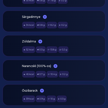
30
kcal
0.6
g
7.6
g
0.2
g
🔥
🥩
🥔
🫒
Sárgadinnye
34
kcal
0.8
g
8.2
g
0.2
g
🔥
🥩
🥔
🫒
Zöldalma
52
kcal
0.3
g
13.8
g
0.2
g
🔥
🥩
🥔
🫒
Narancslé (100%-os)
45
kcal
0.7
g
10.4
g
0.2
g
🔥
🥩
🥔
🫒
Őszibarack
39
kcal
0.9
g
10
g
0.3
g
🔥
🥩
🥔
🫒