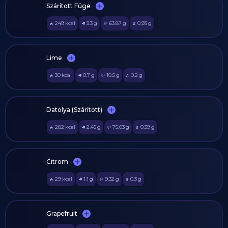
Szárított Füge
249
kcal
3.3
g
63.87
g
0,93
g
🔥
🥩
🥔
🫒
Lime
30
kcal
0.7
g
10.5
g
0.2
g
🔥
🥩
🥔
🫒
Datolya (Szárított)
282
kcal
2.45
g
75.03
g
0.39
g
🔥
🥩
🥔
🫒
Citrom
29
kcal
1.1
g
9.32
g
0.3
g
🔥
🥩
🥔
🫒
Grapefruit