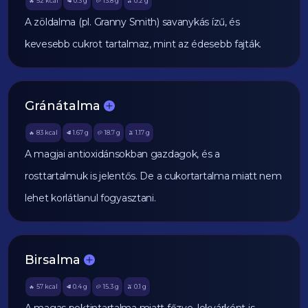
52
kcal
0.3
g
13.8
g
0.2
g
🔥
🥩
🥔
🫒
A zöldalma (pl. Granny Smith) savanykás ízű, és
kevesebb cukrot tartalmaz, mint az édesebb fajták.
Gránátalma
83
kcal
1.67
g
18.7
g
1.17
g
🔥
🥩
🥔
🫒
A magjai antioxidánsokban gazdagok, és a
rosttartalmuk is jelentős. De a cukortartalma miatt nem
lehet korlátlanul fogyasztani.
Birsalma
57
kcal
0.4
g
15.3
g
0.1
g
🔥
🥩
🥔
🫒