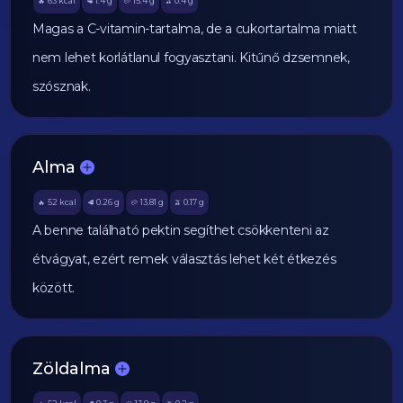
63
kcal
1.4
g
15.4
g
0.4
g
🔥
🥩
🥔
🫒
Magas a C-vitamin-tartalma, de a cukortartalma miatt
nem lehet korlátlanul fogyasztani. Kitűnő dzsemnek,
szósznak.
Alma
52
kcal
0.26
g
13.81
g
0.17
g
🔥
🥩
🥔
🫒
A benne található pektin segíthet csökkenteni az
étvágyat, ezért remek választás lehet két étkezés
között.
Zöldalma