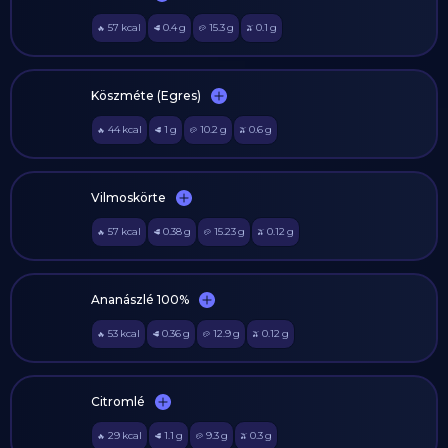
57
kcal
0.4
g
15.3
g
0.1
g
🔥
🥩
🥔
🫒
Köszméte (Egres)
44
kcal
1
g
10.2
g
0.6
g
🔥
🥩
🥔
🫒
Vilmoskörte
57
kcal
0.38
g
15.23
g
0.12
g
🔥
🥩
🥔
🫒
Ananászlé 100%
53
kcal
0.36
g
12.9
g
0.12
g
🔥
🥩
🥔
🫒
Citromlé
29
kcal
1.1
g
9.3
g
0.3
g
🔥
🥩
🥔
🫒