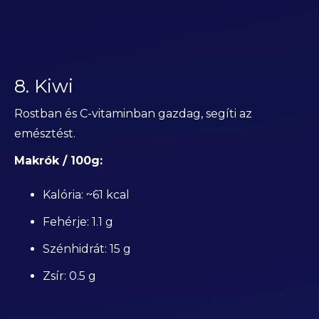
8. Kiwi
Rostban és C-vitaminban gazdag, segíti az
emésztést.
Makrók / 100g:
Kalória: ~61 kcal
Fehérje: 1.1 g
Szénhidrát: 15 g
Zsír: 0.5 g