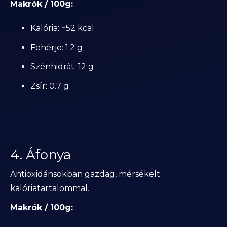
Makrók / 100g:
Kalória: ~52 kcal
Fehérje: 1.2 g
Szénhidrát: 12 g
Zsír: 0.7 g
4. Áfonya
Antioxidánsokban gazdag, mérsékelt
kalóriatartalommal.
Makrók / 100g: