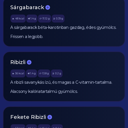
Sárgabarack
48
kcal
1.4
g
11.12
g
0.39
g
🔥
🥩
🥔
🫒
A sárgabarack béta-karotinban gazdag, édes gyümölcs.
Frissen a legjobb.
Ribizli
56
kcal
1.4
g
13.8
g
0.2
g
🔥
🥩
🥔
🫒
A ribizli savanykás ízű, és magas a C-vitamin-tartalma.
Alacsony kalóriatartalmú gyümölcs.
Fekete Ribizli