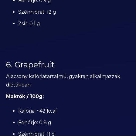
Fehérje: 0.9 g
Szénhidrát: 12 g
Zsír: 0.1 g
6. Grapefruit
Alacsony kalóriatartalmú, gyakran alkalmazzák
diétákban.
Makrók / 100g:
Kalória: ~42 kcal
Fehérje: 0.8 g
Szénhidrát: 11 g