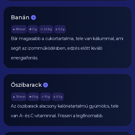
Banán
89
kcal
1.1
g
22.8
g
0.3
g
🔥
🥩
🥔
🫒
Bár magasabb a cukortartalma, tele van káliummal, ami
segít az izomműködésben, edzés előtt kiváló
energiaforrás.
Őszibarack
39
kcal
0.9
g
10
g
0.3
g
🔥
🥩
🥔
🫒
Az őszibarack alacsony kalóriatartalmú gyümölcs, tele
van A- és C-vitaminnal. Frissen a legfinomabb.