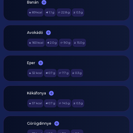
Banán
89
kcal
1.1
g
22.8
g
0.3
g
🔥
🥩
🥔
🫒
Avokádó
160
kcal
2.0
g
9.0
g
15.0
g
🔥
🥩
🥔
🫒
Eper
32
kcal
0.7
g
7.7
g
0.3
g
🔥
🥩
🥔
🫒
Kékáfonya
57
kcal
0.7
g
14.5
g
0.3
g
🔥
🥩
🥔
🫒
Görögdinnye