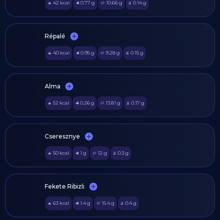
42
kcal
0.77
g
10.66
g
0.14
g
🔥
🥩
🥔
🫒
Répalé
40
kcal
0.95
g
9.28
g
0.15
g
🔥
🥩
🥔
🫒
Alma
52
kcal
0.26
g
13.81
g
0.17
g
🔥
🥩
🥔
🫒
Cseresznye
50
kcal
1
g
12
g
0.3
g
🔥
🥩
🥔
🫒
Fekete Ribizli
63
kcal
1.4
g
15.4
g
0.4
g
🔥
🥩
🥔
🫒