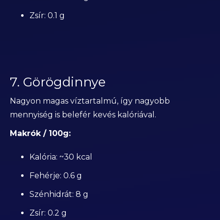
Zsír: 0.1 g
7. Görögdinnye
Nagyon magas víztartalmú, így nagyobb
mennyiség is belefér kevés kalóriával.
Makrók / 100g:
Kalória: ~30 kcal
Fehérje: 0.6 g
Szénhidrát: 8 g
Zsír: 0.2 g