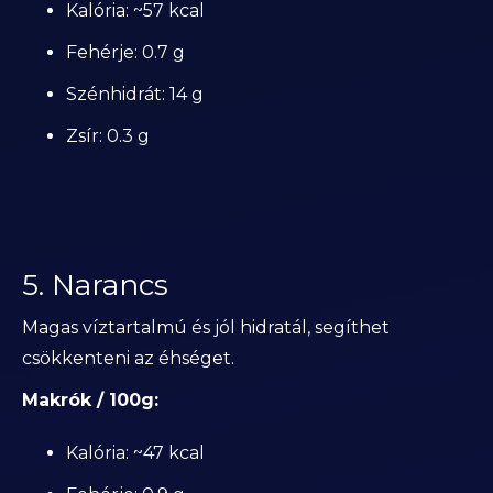
Kalória: ~57 kcal
Fehérje: 0.7 g
Szénhidrát: 14 g
Zsír: 0.3 g
5. Narancs
Magas víztartalmú és jól hidratál, segíthet
csökkenteni az éhséget.
Makrók / 100g:
Kalória: ~47 kcal