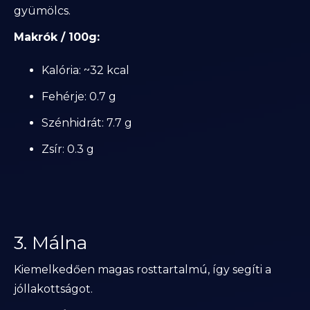
gyümölcs.
Makrók / 100g:
Kalória: ~32 kcal
Fehérje: 0.7 g
Szénhidrát: 7.7 g
Zsír: 0.3 g
3. Málna
Kiemelkedően magas rosttartalmú, így segíti a
jóllakottságot.