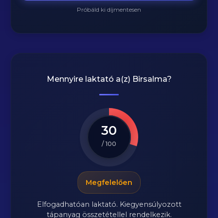
Próbáld ki díjmentesen
Mennyire laktató a(z)
Birsalma
?
30
/ 100
Megfelelően
Elfogadhatóan laktató. Kiegyensúlyozott
tápanyag összetétellel rendelkezik.