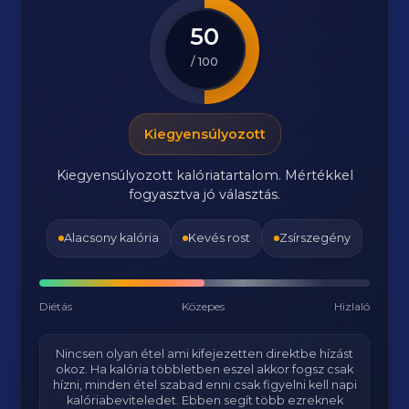
50
/ 100
Kiegyensúlyozott
Kiegyensúlyozott kalóriatartalom. Mértékkel
fogyasztva jó választás.
Alacsony kalória
Kevés rost
Zsírszegény
Diétás
Közepes
Hizlaló
Nincsen olyan étel ami kifejezetten direktbe hízást
okoz. Ha kalória többletben eszel akkor fogsz csak
hízni, minden étel szabad enni csak figyelni kell napi
kalóriabeviteledet. Ebben segít több ezreknek