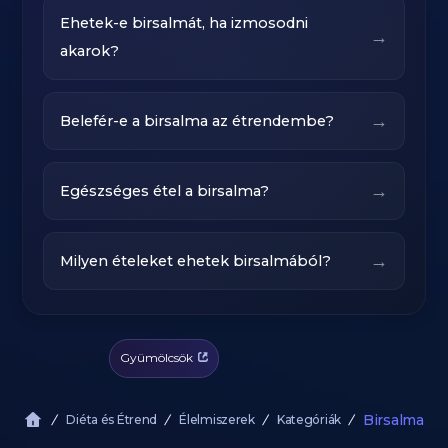
Ehetek-e birsalmát, ha izmosodni
→
akarok?
→
Belefér-e a birsalma az étrendembe?
→
Egészséges étel a birsalma?
→
Milyen ételeket ehetek birsalmából?
Gyümölcsök
Birsalma
Diéta és Étrend
Élelmiszerek
Kategóriák