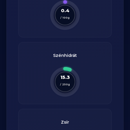
0.4
/
100
g
Szénhidrát
15.3
/
250
g
Zsír