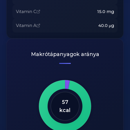
Vitamin C
15.0
mg
Vitamin A
40.0
μg
Makrótápanyagok aránya
57
kcal