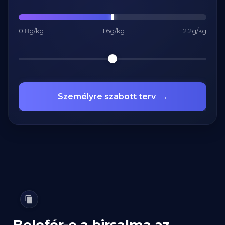
0.8g/kg
1.6g/kg
2.2g/kg
Személyre szabott terv
→
Belefér-e a birsalma az