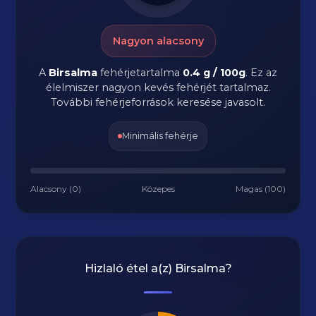
Nagyon alacsony
A
Birsalma
fehérjetartalma
0.4 g / 100g
. Ez az
élelmiszer nagyon kevés fehérjét tartalmaz.
További fehérjeforrások keresése javasolt.
Minimális fehérje
Alacsony (0)
Közepes
Magas (100)
Hizlaló étel a(z)
Birsalma
?