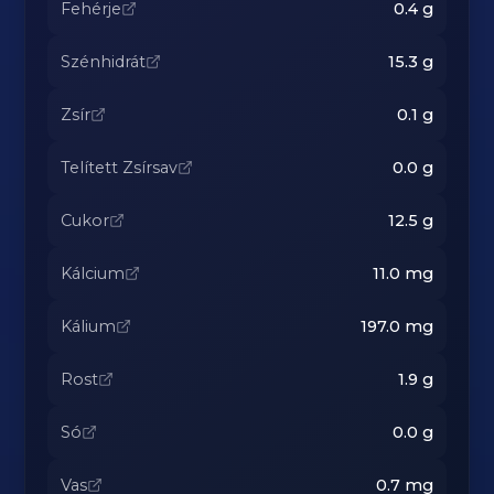
Fehérje
0.4
g
Szénhidrát
15.3
g
Zsír
0.1
g
Telített Zsírsav
0.0
g
Cukor
12.5
g
Kálcium
11.0
mg
Kálium
197.0
mg
Rost
1.9
g
Só
0.0
g
Vas
0.7
mg