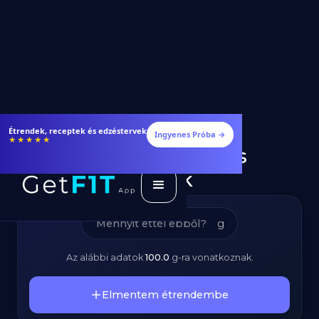
Birsalma –
Fogyj és izmosodj hatékonyabban
Ingyenes Próba →
★★★★★
Kalóriatartalom és
Tápanyagok
g
Az alábbi adatok
100.0
g
-ra vonatkoznak.
Elmentem étrendembe