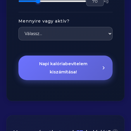
kg
Mennyire vagy aktív?
Napi kalóriabevitelem
kiszámítása!