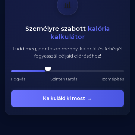
📊
Személyre szabott
kalória
kalkulátor
Tudd meg, pontosan mennyi kalóriát és fehérjét
fogyasszál céljaid eléréséhez!
Fogyás
Szinten tartás
Izomépítés
Kalkuláld ki most
→