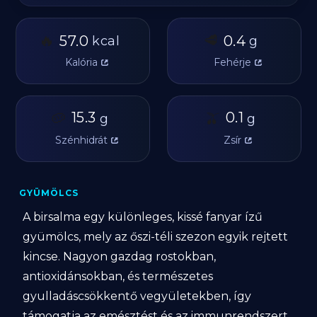
🔥
🥩
57.0
0.4
kcal
g
Kalória
Fehérje
🥔
15.3
🫒
0.1
g
g
Szénhidrát
Zsír
GYÜMÖLCS
A birsalma egy különleges, kissé fanyar ízű
gyümölcs, mely az őszi-téli szezon egyik rejtett
kincse. Nagyon gazdag rostokban,
antioxidánsokban, és természetes
gyulladáscsökkentő vegyületekben, így
támogatja az emésztést és az immunrendszert