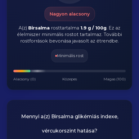
Nagyon alacsony
A(z)
Birsalma
rosttartalma
1.9 g / 100g
.
Ez az
élelmiszer minimális rostot tartalmaz. További
rostforrások bevonása javasolt az étrendbe.
Minimális rost
Alacsony (0)
Közepes
Magas (100)
Mennyi a(z)
Birsalma
glikémiás indexe,
vércukorszint hatása?