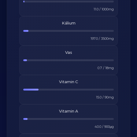
11.0
/
1000
mg
Kálium
197.0
/
3500
mg
Vas
0.7
/
18
mg
Vitamin C
15.0
/
90
mg
Vitamin A
40.0
/
900
μg