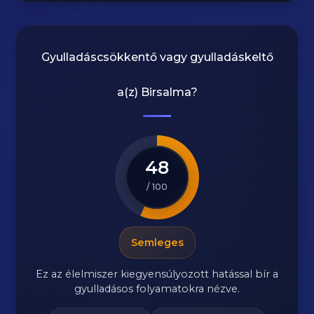
Gyulladáscsökkentő vagy gyulladáskeltő
a(z)
Birsalma
?
48
/ 100
Semleges
Ez az élelmiszer kiegyensúlyozott hatással bír a
gyulladásos folyamatokra nézve.