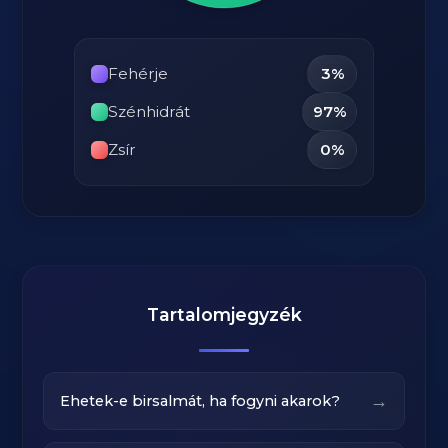
Fehérje
3%
Szénhidrát
97%
Zsír
0%
Tartalomjegyzék
→
Ehetek-e birsalmát, ha fogyni akarok?