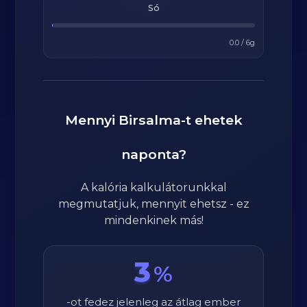
Só
0.0
/
6
g
Mennyi
Birsalma
-t ehetek
naponta?
A kalória kalkulátorunkkal
megmutatjuk, mennyit ehetsz - ez
mindenkinek más!
3
%
-ot fedez jelenleg az átlag ember