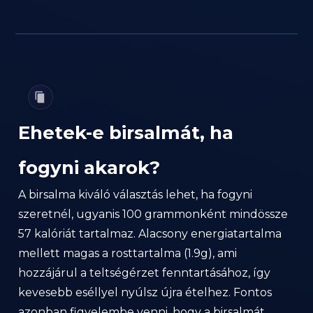
Ehetek-e birsalmát, ha
fogyni akarok?
A birsalma kiváló választás lehet, ha fogyni
szeretnél, ugyanis 100 grammonként mindössze
57 kalóriát tartalmaz. Alacsony energiatartalma
mellett magas a rosttartalma (1.9g), ami
hozzájárul a teltségérzet fenntartásához, így
kevesebb eséllyel nyúlsz újra ételhez. Fontos
azonban figyelembe venni, hogy a birsalmát