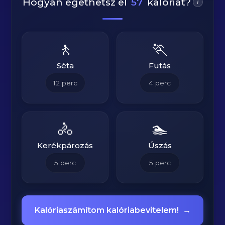
Hogyan égethetsz el
57
kalóriát?
i
🚶
🏃
Séta
Futás
12
perc
4
perc
🚴
🏊
Kerékpározás
Úszás
5
perc
5
perc
Kalóriaszámítom kalóriabevitelem!
→