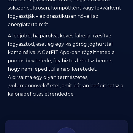
sokszor cukrosan, kompótként vagy lekvárként
fogyasztják – ez drasztikusan növeli az
energiatartalmát.
A legjobb, ha párolva, kevés fahéjjal ízesítve
fogyasztod, esetleg egy kis görög joghurttal
kombinálva. A GetFIT App-ban rögzítheted a
pontos bevitelede, így biztos lehetsz benne,
hogy nem léped túl a napi keretedet.
A birsalma egy olyan természetes,
„volumennövelő” étel, amit bátran beépíthetsz a
kalóriadeficites étrendedbe.