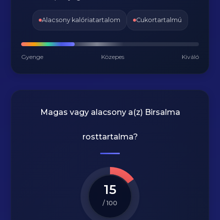
Alacsony kalóriatartalom
Cukortartalmú
Gyenge
Közepes
Kiváló
Magas vagy alacsony a(z) Birsalma
rosttartalma?
15
/ 100