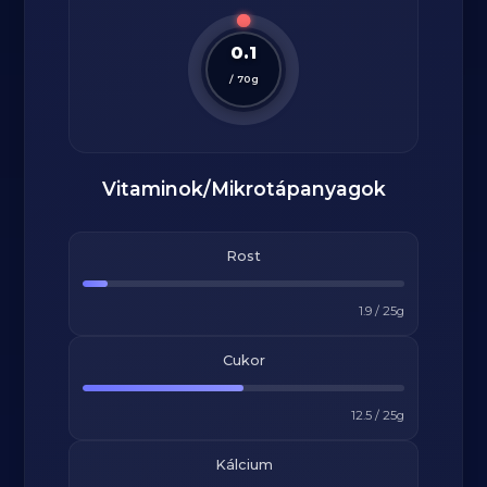
0.1
/
70
g
Vitaminok/Mikrotápanyagok
Rost
1.9
/
25
g
Cukor
12.5
/
25
g
Kálcium