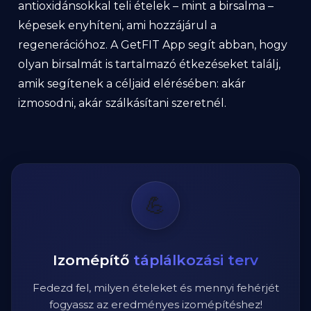
antioxidánsokkal teli ételek – mint a birsalma –
képesek enyhíteni, ami hozzájárul a
regenerációhoz. A GetFIT App segít abban, hogy
olyan birsalmát is tartalmazó étkezéseket találj,
amik segítenek a céljaid elérésében: akár
izmosodni, akár szálkásítani szeretnél.
💪
Izomépítő
táplálkozási terv
Fedezd fel, milyen ételeket és mennyi fehérjét
fogyassz az eredményes izomépítéshez!