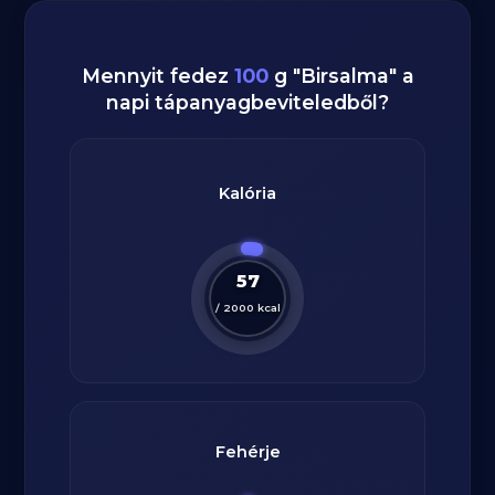
Mennyit fedez
100
g
"
Birsalma
" a
napi tápanyagbeviteledből?
Kalória
57
/
2000
kcal
Fehérje