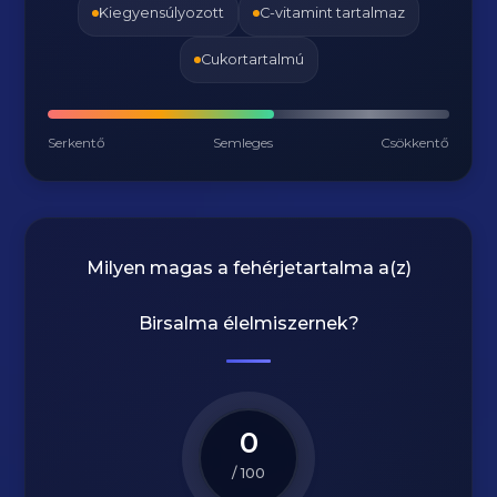
Kiegyensúlyozott
C-vitamint tartalmaz
Cukortartalmú
Serkentő
Semleges
Csökkentő
Milyen magas a fehérjetartalma a(z)
Birsalma
élelmiszernek?
0
/ 100