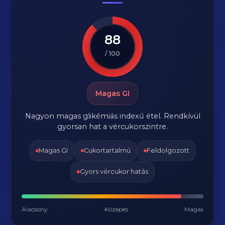
88
/ 100
Magas GI
Nagyon magas glikémiás indexű étel. Rendkívül
gyorsan hat a vércukorszintre.
Magas GI
Cukortartalmú
Feldolgozott
Gyors vércukor hatás
Alacsony
Közepes
Magas