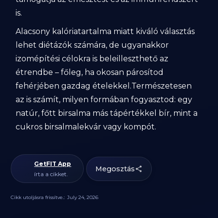
is.
Alacsony kalóriatartalma miatt kiváló választás
lehet diétázók számára, de ugyanakkor
izomépítési célokra is beleilleszthető az
étrendbe – főleg, ha okosan párosítod
fehérjében gazdag ételekkel.Természetesen
az is számít, milyen formában fogyasztod: egy
natúr, főtt birsalma más tápértékkel bír, mint a
cukros birsalmalekvár vagy kompót.
GetFIT App
Megosztás
írta a cikket.
Cikk utoljásra frissítve.:
July 24, 2026