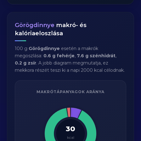
Görögdinnye
makró- és
kalóriaeloszlása
100 g
Görögdinnye
esetén a makrók
megoszlása:
0.6 g fehérje
,
7.6 g szénhidrát
,
0.2 g zsír
. A jobb diagram megmutatja, ez
mekkora részét teszi ki a napi 2000 kcal célodnak.
MAKRÓTÁPANYAGOK ARÁNYA
30
kcal