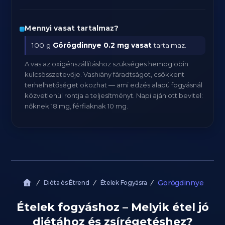
Mennyi vasat tartalmaz?
100 g
Görögdinnye
0.2 mg vasat
tartalmaz.
A vas az oxigénszállításhoz szükséges hemoglobin
kulcsösszetevője. Vashiány fáradtságot, csökkent
terhelhetőséget okozhat — ami edzés alapú fogyásnál
közvetlenül rontja a teljesítményt. Napi ajánlott bevitel:
nőknek 18 mg, férfiaknak 10 mg.
Görögdinnye
Diéta és Étrend
Ételek Fogyásra
Ételek fogyáshoz – Melyik étel jó
diétához és zsírégetéshez?