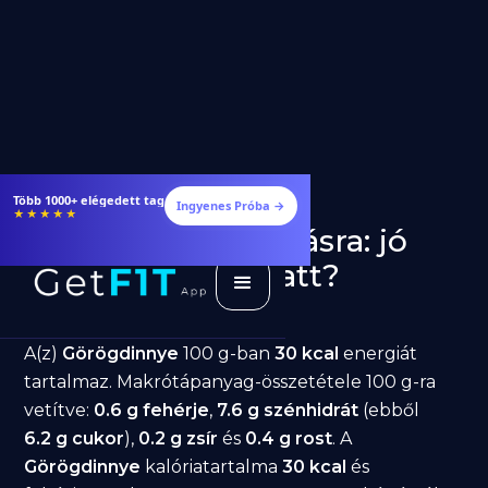
Étrendek, receptek és edzéstervek
Ingyenes Próba →
★★★★★
Görögdinnye fogyásra: jó
választás diéta alatt?
GetFIT App
Írta -
March 19, 2026
A(z)
Görögdinnye
100 g-ban
30 kcal
energiát
tartalmaz. Makrótápanyag-összetétele 100 g-ra
vetítve:
0.6 g fehérje
,
7.6 g szénhidrát
(ebből
6.2 g cukor
),
0.2 g zsír
és
0.4 g rost
. A
Görögdinnye
kalóriatartalma
30 kcal
és