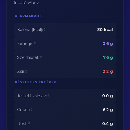
frissítéséhez.
ALAPMAKRÓK
Kalória (kcal)
30
kcal
Fehérje
0.6
g
Szénhidrát
7.6
g
Zsír
0.2
g
RÉSZLETES ÉRTÉKEK
Telített zsírsav
0.0
g
Cukor
6.2
g
Rost
0.4
g