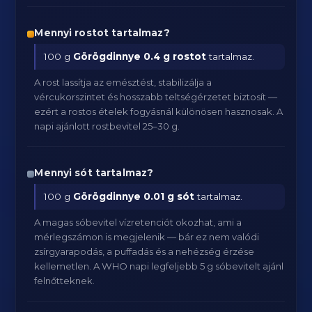
Mennyi rostot tartalmaz?
100 g
Görögdinnye
0.4 g rostot
tartalmaz.
A rost lassítja az emésztést, stabilizálja a
vércukorszintet és hosszabb teltségérzetet biztosít —
ezért a rostos ételek fogyásnál különösen hasznosak. A
napi ajánlott rostbevitel 25–30 g.
Mennyi sót tartalmaz?
100 g
Görögdinnye
0.01 g sót
tartalmaz.
A magas sóbevitel vízretenciót okozhat, ami a
mérlegszámon is megjelenik — bár ez nem valódi
zsírgyarapodás, a puffadás és a nehézség érzése
kellemetlen. A WHO napi legfeljebb 5 g sóbevitelt ajánl
felnőtteknek.