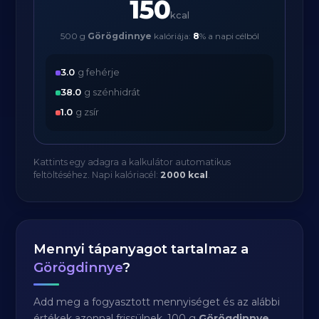
150
kcal
500 g
Görögdinnye
kalóriája:
8
% a napi célból
3.0
g fehérje
38.0
g szénhidrát
1.0
g zsír
Kattints egy adagra a kalkulátor automatikus
feltöltéséhez. Napi kalóriacél:
2000 kcal
.
Mennyi tápanyagot tartalmaz a
Görögdinnye
?
Add meg a fogyasztott mennyiséget és az alábbi
értékek azonnal frissülnek. 100 g
Görögdinnye