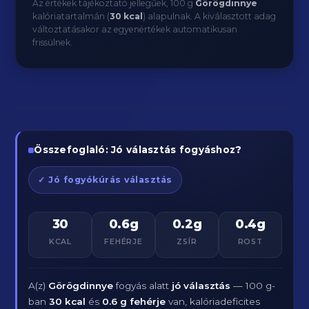
Az értékek tájékoztató jellegűek, 100 g
Görögdinnye
kalóriatartalmán (
30 kcal
) alapulnak. A kiválasztott adag
változtatásakor az egyenértékek automatikusan
frissülnek.
Összefoglaló: Jó választás fogyáshoz?
✓ Jó fogyókúrás választás
30
0.6g
0.2g
0.4g
KCAL
FEHÉRJE
ZSÍR
ROST
A(z)
Görögdinnye
fogyás alatt
jó választás
— 100 g-
ban
30 kcal
és
0.6 g fehérje
van, kalóriadeficites