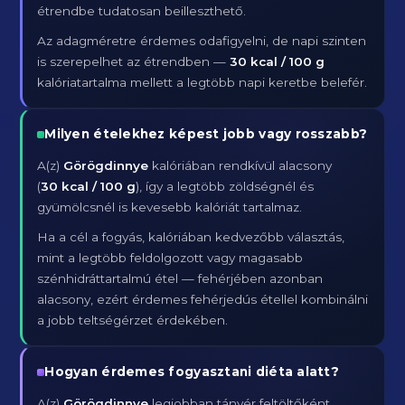
étrendbe tudatosan beilleszthető.
Az adagméretre érdemes odafigyelni, de napi szinten
is szerepelhet az étrendben —
30 kcal / 100 g
kalóriatartalma mellett a legtöbb napi keretbe belefér.
Milyen ételekhez képest jobb vagy rosszabb?
A(z)
Görögdinnye
kalóriában rendkívül alacsony
(
30 kcal / 100 g
), így a legtöbb zöldségnél és
gyümölcsnél is kevesebb kalóriát tartalmaz.
Ha a cél a fogyás, kalóriában kedvezőbb választás,
mint a legtöbb feldolgozott vagy magasabb
szénhidráttartalmú étel — fehérjében azonban
alacsony, ezért érdemes fehérjedús étellel kombinálni
a jobb teltségérzet érdekében.
Hogyan érdemes fogyasztani diéta alatt?
A(z)
Görögdinnye
legjobban tányér feltöltőként