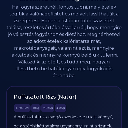
Ha fogyni szeretnél, fontos tudni, mely ételek
segítik a kalóriadeficitet és melyek lassíthatják a
zsírégetést. Ebben a listában több száz ételt
találsz, részletes értékeléssel arról, hogy mennyire
jó választás fogyáshoz és diétához. Megnézheted
az adott ételek kalóriatartalmát,
makrotápanyagait, valamint azt is, mennyire
laktatóak és mennyire könnyű belőlük túlenni.
Válaszd ki az ételt, és tudd meg, hogyan
illeszthető be hatékonyan egy fogyókúrás
étrendbe.
Puffasztott Rizs (Natúr)
400
kcal
8
g
89.6
g
0.5
g
🔥
🥩
🥔
🫒
A puffasztott rizs levegős szerkezete miatt könnyű,
de a szénhidráttartalma ugyanannyi, mint a rizsnek.