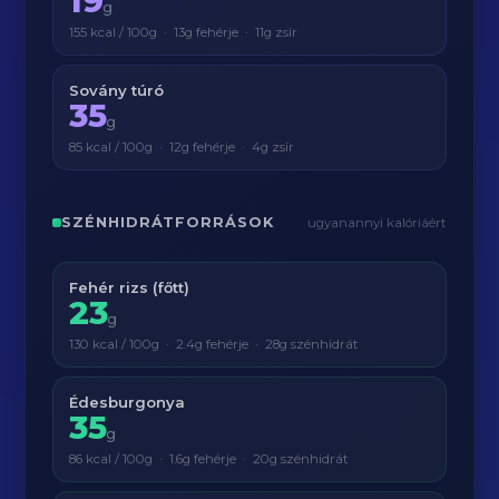
19
g
155 kcal / 100g · 13g fehérje · 11g zsír
Sovány túró
35
g
85 kcal / 100g · 12g fehérje · 4g zsír
SZÉNHIDRÁTFORRÁSOK
ugyanannyi kalóriáért
Fehér rizs (főtt)
23
g
130 kcal / 100g · 2.4g fehérje · 28g szénhidrát
Édesburgonya
35
g
86 kcal / 100g · 1.6g fehérje · 20g szénhidrát