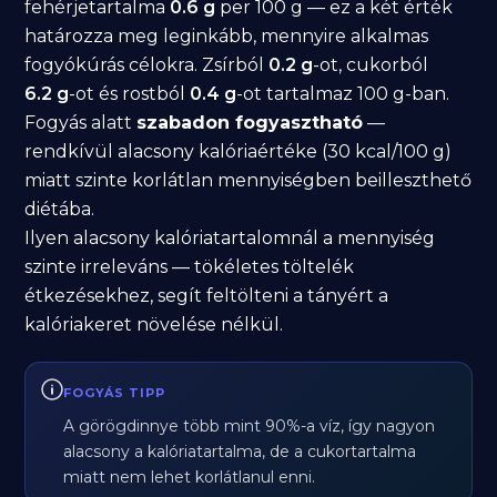
fehérjetartalma
0.6 g
per 100 g — ez a két érték
határozza meg leginkább, mennyire alkalmas
fogyókúrás célokra. Zsírból
0.2 g
-ot, cukorból
6.2 g
-ot és rostból
0.4 g
-ot tartalmaz 100 g-ban.
Fogyás alatt
szabadon fogyasztható
—
rendkívül alacsony kalóriaértéke (30 kcal/100 g)
miatt szinte korlátlan mennyiségben beilleszthető
diétába.
Ilyen alacsony kalóriatartalomnál a mennyiség
szinte irreleváns — tökéletes töltelék
étkezésekhez, segít feltölteni a tányért a
kalóriakeret növelése nélkül.
FOGYÁS TIPP
A görögdinnye több mint 90%-a víz, így nagyon
alacsony a kalóriatartalma, de a cukortartalma
miatt nem lehet korlátlanul enni.