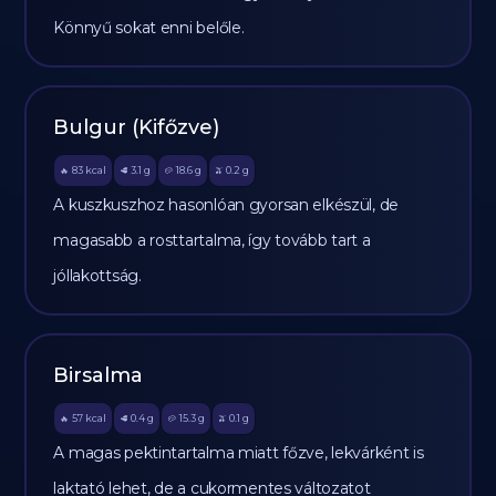
Könnyű sokat enni belőle.
Bulgur (Kifőzve)
83
kcal
3.1
g
18.6
g
0.2
g
🔥
🥩
🥔
🫒
A kuszkuszhoz hasonlóan gyorsan elkészül, de
magasabb a rosttartalma, így tovább tart a
jóllakottság.
Birsalma
57
kcal
0.4
g
15.3
g
0.1
g
🔥
🥩
🥔
🫒
A magas pektintartalma miatt főzve, lekvárként is
laktató lehet, de a cukormentes változatot