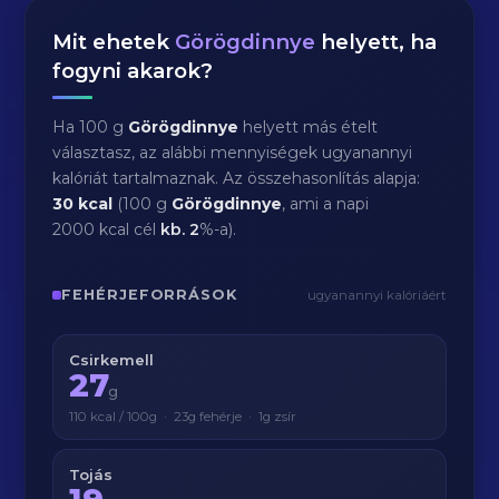
Mit ehetek
Görögdinnye
helyett, ha
fogyni akarok?
Ha 100 g
Görögdinnye
helyett más ételt
választasz, az alábbi mennyiségek ugyanannyi
kalóriát tartalmaznak. Az összehasonlítás alapja:
30 kcal
(100 g
Görögdinnye
, ami a napi
2000 kcal cél
kb.
2
%-a).
FEHÉRJEFORRÁSOK
ugyanannyi kalóriáért
Csirkemell
27
g
110 kcal / 100g · 23g fehérje · 1g zsír
Tojás