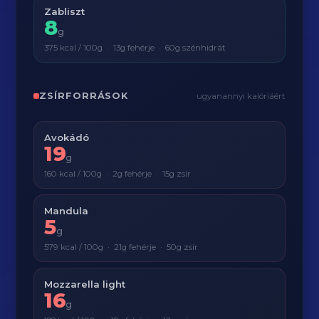
Zabliszt
8
g
375 kcal / 100g · 13g fehérje · 60g szénhidrát
ZSÍRFORRÁSOK
ugyanannyi kalóriáért
Avokádó
19
g
160 kcal / 100g · 2g fehérje · 15g zsír
Mandula
5
g
579 kcal / 100g · 21g fehérje · 50g zsír
Mozzarella light
16
g