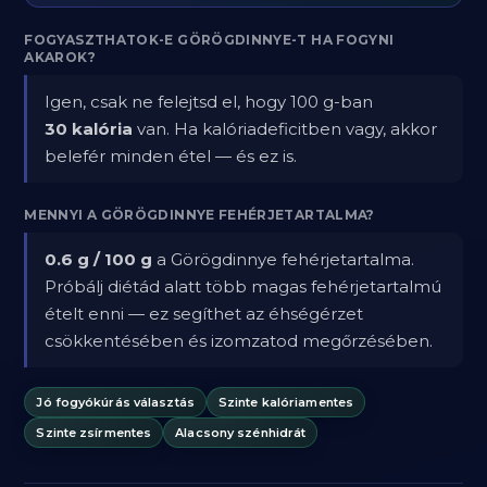
FOGYASZTHATOK-E GÖRÖGDINNYE-T HA FOGYNI
AKAROK?
Igen, csak ne felejtsd el, hogy 100 g-ban
30 kalória
van. Ha kalóriadeficitben vagy, akkor
belefér minden étel — és ez is.
MENNYI A GÖRÖGDINNYE FEHÉRJETARTALMA?
0.6 g / 100 g
a Görögdinnye fehérjetartalma.
Próbálj diétád alatt több magas fehérjetartalmú
ételt enni — ez segíthet az éhségérzet
csökkentésében és izomzatod megőrzésében.
Jó fogyókúrás választás
Szinte kalóriamentes
Szinte zsírmentes
Alacsony szénhidrát