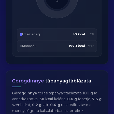
%
Ez az adag
30 kcal
2%
Maradék
1970 kcal
99%
Görögdinnye
tápanyagtáblázata
Görögdinnye
teljes tápanyagtáblázata 100 g-ra
vonatkoztatva:
30 kcal
kalória,
0.6 g
fehérje,
7.6 g
szénhidrát,
0.2 g
zsír,
0.4 g
rost. Változtasd a
mennyiséget a kalkulátorban az értékek