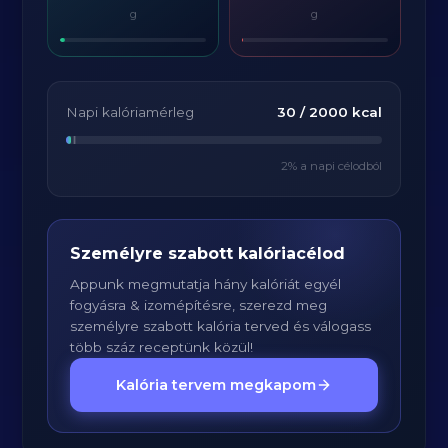
g
g
Napi kalóriamérleg
30
/
2000
kcal
2
% a napi célodból
Személyre szabott kalóriacélod
Appunk megmutatja hány kalóriát egyél
fogyásra & izomépítésre, szerezd meg
személyre szabott kalória terved és válogass
több száz receptünk közül!
Kalória tervem megkapom