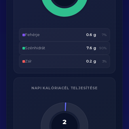
Fehérje
0.6 g
7%
Szénhidrát
7.6 g
90%
Zsír
0.2 g
3%
NAPI KALÓRIACÉL TELJESÍTÉSE
2