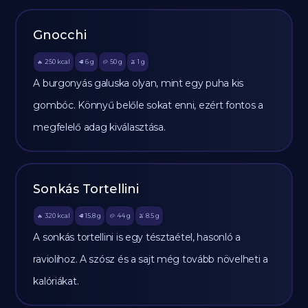
Gnocchi
250
kcal
6
g
50
g
1
g
🔥
🥩
🥔
🫒
A burgonyás galuska olyan, mint egy puha kis
gombóc. Könnyű belőle sokat enni, ezért fontos a
megfelelő adag kiválasztása.
Sonkás Tortellini
320
kcal
15.8
g
44
g
8.5
g
🔥
🥩
🥔
🫒
A sonkás tortellini is egy tésztaétel, hasonló a
raviolihoz. A szósz és a sajt még tovább növelheti a
kalóriákat.