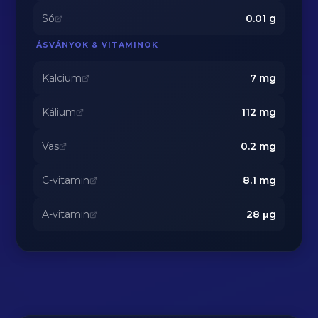
Só
0.01
g
ÁSVÁNYOK & VITAMINOK
Kalcium
7
mg
Kálium
112
mg
Vas
0.2
mg
C-vitamin
8.1
mg
A-vitamin
28
μg