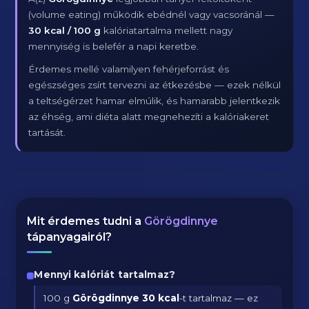
(volume eating) működik ebédnél vagy vacsoránál —
30 kcal / 100 g
kalóriatartalma mellett nagy
mennyiség is belefér a napi keretbe.
Érdemes mellé valamilyen fehérjeforrást és
egészséges zsírt tervezni az étkezésbe — ezek nélkül
a teltségérzet hamar elmúlik, és hamarabb jelentkezik
az éhség, ami diéta alatt megnehezíti a kalóriakeret
tartását.
Mit érdemes tudni a
Görögdinnye
tápanyagairól?
Mennyi kalóriát tartalmaz?
100 g
Görögdinnye
30 kcal
-t tartalmaz — ez