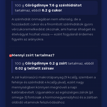
100 g
Görögdinnye
7.6 g szénhidrátot
tartalmaz, ebből
6.2 g cukor
.
A szénhidrát önmagában nem ellenség, de a
hozzáadott cukor és a finomított szénhidrátok gyors
vércukoremelkedést okoznak, ami hamar éhséget és
ételvágyat hozhat vissza — ezért fogyásnál érdemes
figyelni az arányokra.
Mennyi zsírt tartalmaz?
100 g
Görögdinnye
0.2 g zsírt
tartalmaz, ebből
0.02 g telített zsírsav
.
A zsír kalóriasűrű makrotápanyag (9 kcal/g, szemben a
fehérje és szénhidrát 4 kcal/g-jával), ezért nagy
mennyiségben könnyen megnöveli a napi
kalóriabevitelt. Ugyanakkor az egészséges zsírok (pl.
omega-3) fontosak a hormonegyensúlyhoz és a zsírban
oldódó vitaminok felszívódásához.