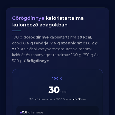
Görögdinnye
kalóriatartalma
különböző adagokban
100 g
Görögdinnye
kalóriatartalma
30 kcal
,
ebből
0.6 g fehérje
,
7.6 g szénhidrát
és
0.2 g
zsír
. Az alábbi kártyák megmutatják, mennyi
kalóriát és tápanyagot tartalmaz 100 g, 250 g és
500 g
Görögdinnye
.
100
G
30
kcal
30 kcal
— a napi 2000 kcal
kb.
2
%-a
0.6
g fehérje