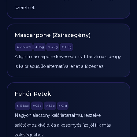
szeretnél.
Mascarpone (Zsírszegény)
265
kcal
8.5
g
4.2
g
18.5
g
🔥
🥩
🥔
🫒
A light mascarpone kevesebb zsírt tartalmaz, de így
is kalóriadús. Jó alternatíva lehet a főzéshez.
Fehér Retek
16
kcal
0.6
g
3.6
g
0.1
g
🔥
🥩
🥔
🫒
Nagyon alacsony kalóriatartalmú, reszelve
salátákhoz kiváló, és a kesernyés íze jól illik más
zöldségekhez.