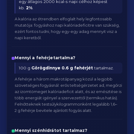
egy átlagos 2000 kcal-s napi célhoz képest
kb.
2
%
.
A kalória az étrendben elfoglalt hely legfontosabb
mutatója: fogyáshoz napi kalóriadeficitre van szükség,
ezért fontos tudni, hogy egy-egy adag mennyit visz a
napi keretből.
Mennyi a fehérjetartalma?
100 g
Görögdinnye
0.6 g fehérjét
tartalmaz.
A fehérje a három makrotápanyag közül a legjobb
szövetséges fogyásnál: erős teltségérzetet ad, megőrzi
az izomtömeget kalóriadeficit alatt, és az emésztése is
több energiát igényel a szervezettől (termikus hatás).
Felnőtteknek testsúlykilogrammonként legalább 1,6–
2 g fehérje bevitele ajánlott fogyás alatt.
Mennyi szénhidrátot tartalmaz?