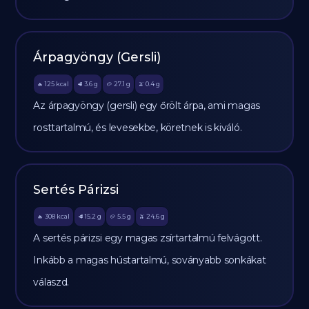
Árpagyöngy (Gersli)
125
kcal
3.6
g
27.1
g
0.4
g
🔥
🥩
🥔
🫒
Az árpagyöngy (gersli) egy őrölt árpa, ami magas
rosttartalmú, és levesekbe, köretnek is kiváló.
Sertés Párizsi
308
kcal
15.2
g
5.5
g
24.6
g
🔥
🥩
🥔
🫒
A sertés párizsi egy magas zsírtartalmú felvágott.
Inkább a magas hústartalmú, soványabb sonkákat
válaszd.