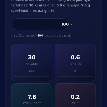
tartalmaz:
30 kcal
kalóriát,
0.6 g
fehérjét,
7.6 g
szénhidrátot és
0.2 g
zsírt.
g
Az alábbi adatok
100
g-ra vonatkoznak.
🔥
💪
30
0.6
KALÓRIA
FEHÉRJE
kcal
g
⚡
🧈
7.6
0.2
SZÉNHIDRÁT
ZSÍR