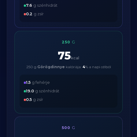
7.6
g szénhidrát
0.2
g zsír
250
G
75
kcal
250 g
Görögdinnye
kalóriája:
4
% a napi célból
1.5
g fehérje
19.0
g szénhidrát
0.5
g zsír
500
G