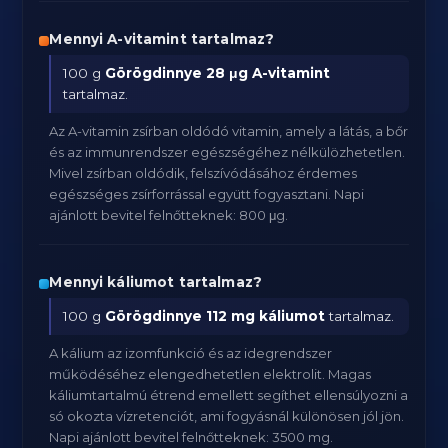
Mennyi A-vitamint tartalmaz?
100 g
Görögdinnye
28 μg A-vitamint
tartalmaz.
Az A-vitamin zsírban oldódó vitamin, amely a látás, a bőr
és az immunrendszer egészségéhez nélkülözhetetlen.
Mivel zsírban oldódik, felszívódásához érdemes
egészséges zsírforrással együtt fogyasztani. Napi
ajánlott bevitel felnőtteknek: 800 μg.
Mennyi káliumot tartalmaz?
100 g
Görögdinnye
112 mg káliumot
tartalmaz.
A kálium az izomfunkció és az idegrendszer
működéséhez elengedhetetlen elektrolit. Magas
káliumtartalmú étrend emellett segíthet ellensúlyozni a
só okozta vízretenciót, ami fogyásnál különösen jól jön.
Napi ajánlott bevitel felnőtteknek: 3500 mg.