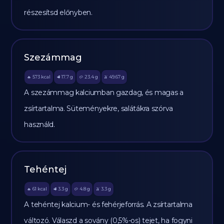
részesítsd előnyben.
Szezámmag
573
kcal
17.7
g
23.4
g
49.67
g
🔥
🥩
🥔
🫒
A szezámmag kalciumban gazdag, és magas a
zsírtartalma. Süteményekre, salátákra szórva
használd.
Tehéntej
61
kcal
3.3
g
4.8
g
3.3
g
🔥
🥩
🥔
🫒
A tehéntej kalcium- és fehérjeforrás. A zsírtartalma
változó. Válaszd a sovány (0,5%-os) tejet, ha fogyni