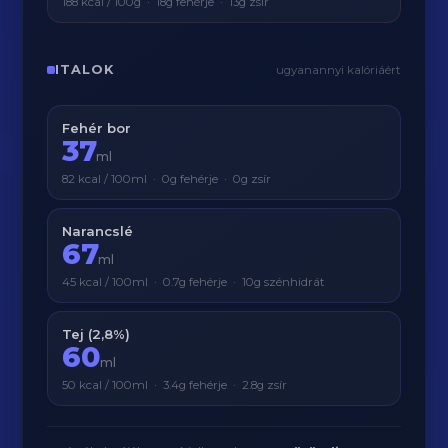
188 kcal / 100g · 18g fehérje · 13g zsír
ITALOK
ugyanannyi kalóriáért
Fehér bor
37
ml
82 kcal / 100ml · 0g fehérje · 0g zsír
Narancslé
67
ml
45 kcal / 100ml · 0.7g fehérje · 10g szénhidrát
Tej (2,8%)
60
ml
50 kcal / 100ml · 3.4g fehérje · 2.8g zsír