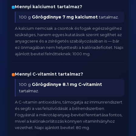
Mennyi kalciumot tartalmaz?
100 g
Görögdinnye
7 mg kalciumot
tartalmaz.
A kalcium nemcsak a csontok és fogak egészségéhez
szükséges, hanem egyes kutatások szerint segíthet az
anyagcsere és a zsírégetés szabályozásában is — bár
ez önmagában nem helyettesíti a kalóriadeficitet. Napi
ajánlott bevitel felnőtteknek: 1000 mg.
Mennyi C-vitamint tartalmaz?
100 g
Görögdinnye
8.1 mg C-vitamint
tartalmaz.
A C-vitamin antioxidáns, támogatja az immunrendszert
és segíti a vas felszívódását a bélrendszerben.
Fogyásnál a mikrotápanyag-bevitel fenntartása fontos,
mivel a kalóriakorlátozás könnyen vitaminhiányhoz
vezethet. Napi ajánlott bevitel: 80 mg.