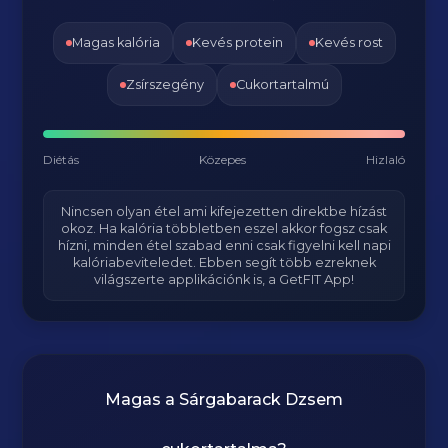
Magas kalória
Kevés protein
Kevés rost
Zsírszegény
Cukortartalmú
Diétás
Közepes
Hizlaló
Nincsen olyan étel ami kifejezetten direktbe hízást
okoz. Ha kalória többletben eszel akkor fogsz csak
hízni, minden étel szabad enni csak figyelni kell napi
kalóriabeviteledet. Ebben segít több ezreknek
világszerte applikációnk is, a GetFIT App!
Magas a
Sárgabarack Dzsem