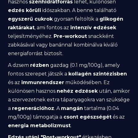
hasznos
szénhidrátforrás
lehet, különösen
edzés körüli
időszakban. A benne található
egyszerű cukrok
gyorsan feltöltik a
glikogén
raktárakat
, ami fontos az
intenzív edzések
teljesítményéhez.
Pre-workout
snackként
zabkásával vagy banánnal kombinálva kiváló
energiaforrást biztosít.
A dzsem
rézben
gazdag (0.1 mg/100g), amely
fontos szerepet játszik a
kollagén szintézisben
és az
immunrendszer
működésében. Ez
különösen hasznos
nehéz edzések
után, amikor
a szervezetnek extra tápanyagokra van szüksége
a
regenerációhoz
. A
mangán
tartalmа (0.04
mg/100g) támogatja a
csont egészségét
és az
energia metabolizmust
.
Edzés utáni "Post-workout"
étkezésben