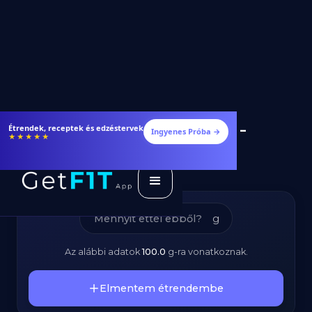
Sárgabarack Dzsem -
Étrendek, receptek és edzéstervek
Ingyenes Próba →
★★★★★
Kalóriatartalom és
Tápanyagok
g
Az alábbi adatok
100.0
g
-ra vonatkoznak.
Elmentem étrendembe