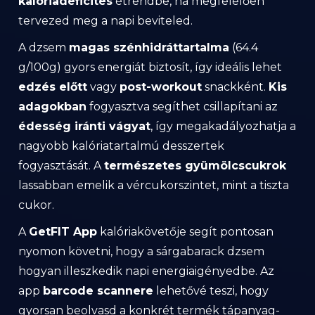
kalóriadeficites
étrendbe, ha megfelelően
tervezed meg a napi beviteled.
A dzsem
magas szénhidráttartalma
(64.4
g/100g) gyors energiát biztosít, így ideális lehet
edzés előtt
vagy
post-workout
snackként.
Kis
adagokban
fogyasztva segíthet csillapítani az
édesség iránti vágyat
, így megakadályozhatja a
nagyobb kalóriatartalmú desszertek
fogyasztását. A
természetes gyümölcscukrok
lassabban emelik a vércukorszintet, mint a tiszta
cukor.
A
GetFIT App
kalóriakövetője segít pontosan
nyomon követni, hogy a sárgabarack dzsem
hogyan illeszkedik napi energiaigényedbe. Az
app
barcode scannere
lehetővé teszi, hogy
gyorsan beolvasd a konkrét termék tápanyag-