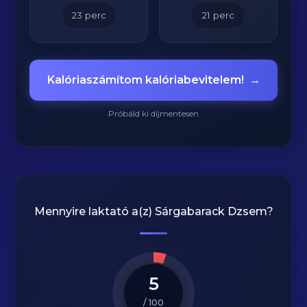
23
perc
21
perc
Kalóriaszámítom kalóriabevitelem!
→
Próbáld ki díjmentesen
Mennyire laktató a(z)
Sárgabarack Dzsem
?
5
/ 100