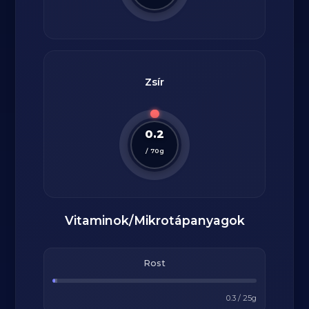
Zsír
0.2
/
70
g
Vitaminok/Mikrotápanyagok
Rost
0.3
/
25
g