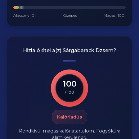
Alacsony (0)
Közepes
Magas (100)
Hizlaló étel a(z)
Sárgabarack Dzsem
?
100
/ 100
Kalóriadús
Rendkívül magas kalóriatartalom. Fogyókúra
alatt kerülendő.