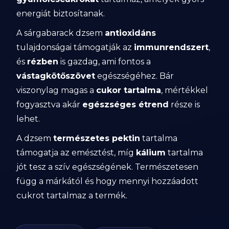
energiát biztosítanak.
A sárgabarack dzsem
antioxidáns
tulajdonságai támogatják az
immunrendszert
,
és
rézben
is gazdag, ami fontos a
vástagkötőszövet
egészségéhez. Bár
viszonylag magas a
cukor tartalma
, mértékkel
fogyasztva akár
egészséges étrend
része is
lehet.
A dzsem
természetes pektin
tartalma
támogatja az emésztést, míg
kálium
tartalma
jót tesz a szív egészségének. Természetesen
függ a márkától és hogy mennyi hozzáadott
cukrot tartalmaz a termék.