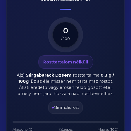
0
/ 100
Rosttartalom nélküli
A(z)
Sárgabarack Dzsem
rosttartalma
0.3 g /
100g
.
Ez az élelmiszer nem tartalmaz rostot.
Állati eredetű vagy erősen feldolgozott étel,
amely nem járul hozzá a napi rostbevitelhez.
Minimális rost
Alacsony (0)
Közepes
Magas (100)