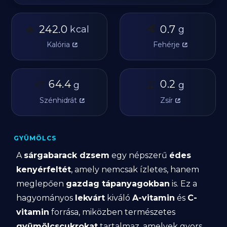
🔥
🥩
242.0
0.7
kcal
g
Kalória
Fehérje
🥔
64.4
🫒
0.2
g
g
Szénhidrát
Zsír
GYÜMÖLCS
A
sárgabarack dzsem
egy népszerű
édes
kenyérfeltét
, amely nemcsak ízletes, hanem
meglepően
gazdag tápanyagokban
is. Ez a
hagyományos
lekvárt
kiváló
A-vitamin
és
C-
vitamin
forrása, miközben természetes
gyümölcscukrokat
tartalmaz, amelyek gyors