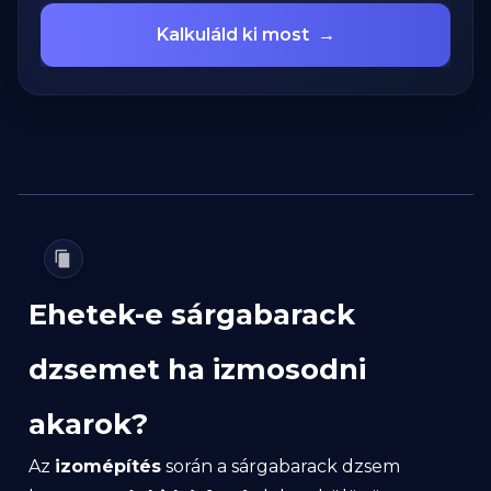
Kalkuláld ki most
→
Ehetek-e sárgabarack
dzsemet ha izmosodni
akarok?
Az
izomépítés
során a sárgabarack dzsem