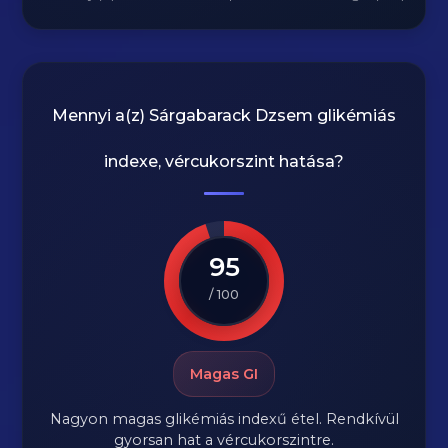
Mennyi a(z)
Sárgabarack Dzsem
glikémiás
indexe, vércukorszint hatása?
95
/ 100
Magas GI
Nagyon magas glikémiás indexű étel. Rendkívül
gyorsan hat a vércukorszintre.