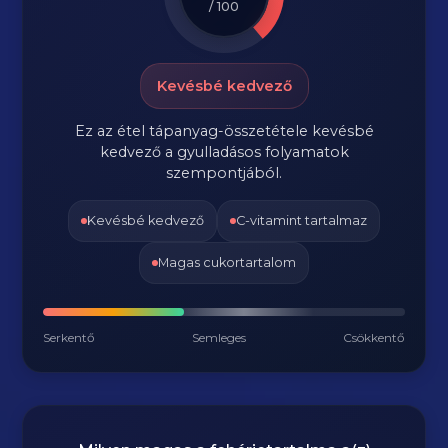
/ 100
Kevésbé kedvező
Ez az étel tápanyag-összetétele kevésbé
kedvező a gyulladásos folyamatok
szempontjából.
Kevésbé kedvező
C-vitamint tartalmaz
Magas cukortartalom
Serkentő
Semleges
Csökkentő