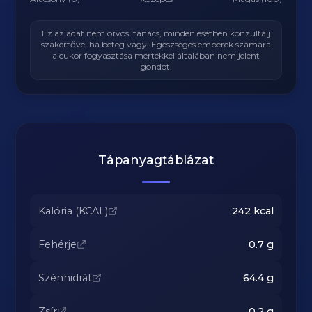
Ez az adat nem orvosi tanács, minden esetben konzultálj
szakértővel ha beteg vagy. Egészséges emberek számára
a cukor fogyasztása mértékkel általában nem jelent
gondot.
Tápanyagtáblázat
Kalória (KCAL)
242
kcal
Fehérje
0.7
g
Szénhidrát
64.4
g
Zsír
0.2
g