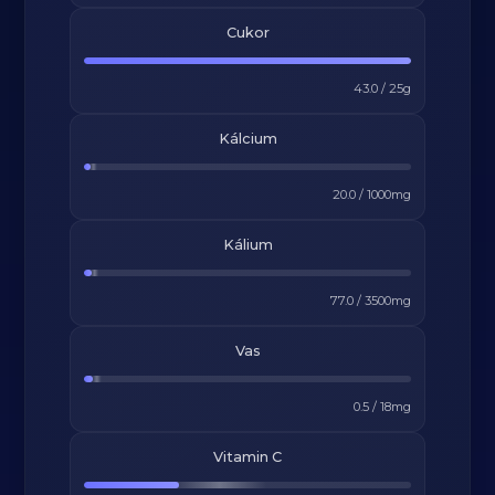
Cukor
43.0
/
25
g
Kálcium
20.0
/
1000
mg
Kálium
77.0
/
3500
mg
Vas
0.5
/
18
mg
Vitamin C