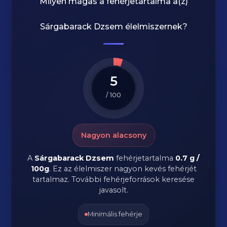
Milyen magas a fehérjetartalma a(z)
Sárgabarack Dzsem
élelmiszernek?
5
/ 100
Nagyon alacsony
A
Sárgabarack Dzsem
fehérjetartalma
0.7 g /
100g
. Ez az élelmiszer nagyon kevés fehérjét
tartalmaz. További fehérjeforrások keresése
javasolt.
Minimális fehérje