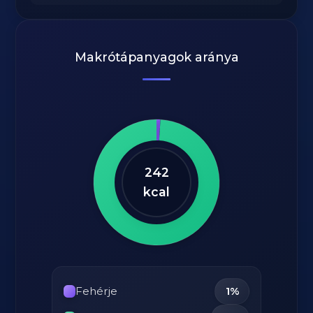
Makrótápanyagok aránya
242
kcal
Fehérje
1%