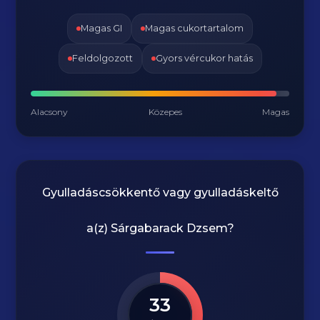
Magas GI
Magas cukortartalom
Feldolgozott
Gyors vércukor hatás
Alacsony
Közepes
Magas
Gyulladáscsökkentő vagy gyulladáskeltő
a(z)
Sárgabarack Dzsem
?
33