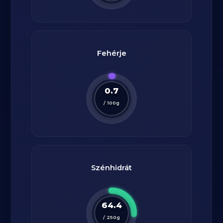
Fehérje
0.7
/
100
g
Szénhidrát
64.4
/
250
g