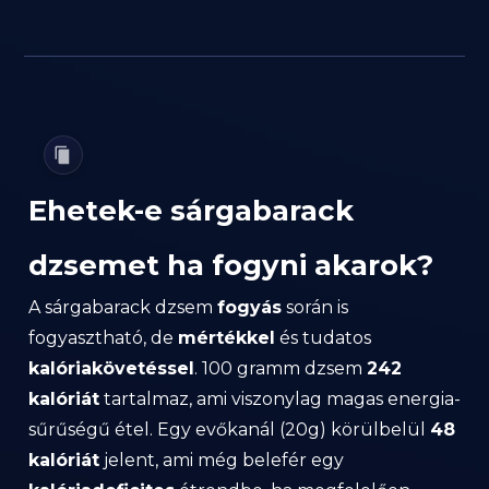
Ehetek-e sárgabarack
dzsemet ha fogyni akarok?
A sárgabarack dzsem
fogyás
során is
fogyasztható, de
mértékkel
és tudatos
kalóriakövetéssel
. 100 gramm dzsem
242
kalóriát
tartalmaz, ami viszonylag magas energia-
sűrűségű étel. Egy evőkanál (20g) körülbelül
48
kalóriát
jelent, ami még belefér egy