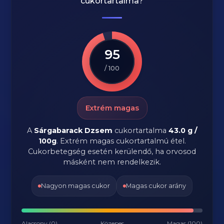
cukortartalma?
95
/ 100
Extrém magas
A
Sárgabarack Dzsem
cukortartalma
43.0 g /
100g
. Extrém magas cukortartalmú étel.
Cukorbetegség esetén kerülendő, ha orvosod
másként nem rendelkezik.
Nagyon magas cukor
Magas cukor arány
Alacsony (0)
Közepes
Magas (100)