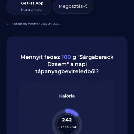
GetFIT App
Megosztás
írta a cikket.
Cikk utoljásra frissítve.:
July 24, 2026
Mennyit fedez
100
g
"
Sárgabarack
Dzsem
" a napi
tápanyagbeviteledből?
Kalória
242
/
2000
kcal