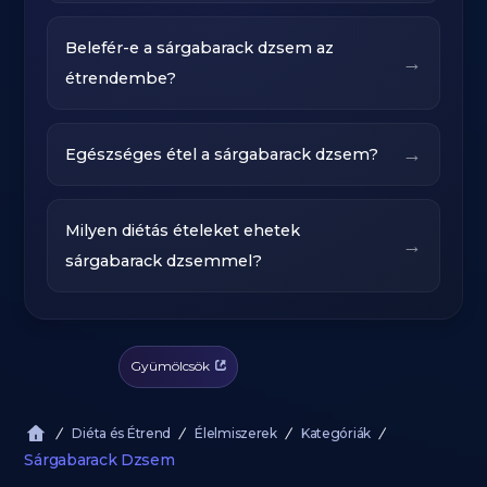
Belefér-e a sárgabarack dzsem az
→
étrendembe?
→
Egészséges étel a sárgabarack dzsem?
Milyen diétás ételeket ehetek
→
sárgabarack dzsemmel?
Gyümölcsök
Diéta és Étrend
Élelmiszerek
Kategóriák
Sárgabarack Dzsem