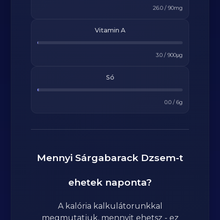
26.0
/
90
mg
Vitamin A
3.0
/
900
μg
Só
0.0
/
6
g
Mennyi
Sárgabarack Dzsem
-t
ehetek naponta?
A kalória kalkulátorunkkal
megmutatjuk, mennyit ehetsz - ez