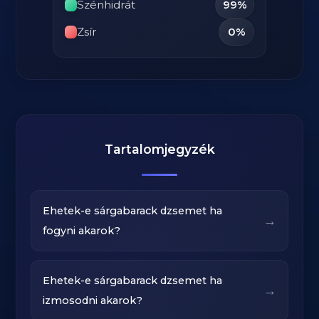
Szénhidrát
99%
Zsír
0%
Tartalomjegyzék
Ehetek-e sárgabarack dzsemet ha
→
fogyni akarok?
Ehetek-e sárgabarack dzsemet ha
→
izmosodni akarok?