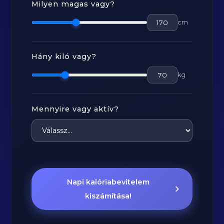
Milyen magas vagy?
cm
Hány kiló vagy?
kg
Mennyire vagy aktív?
Napi kalóriabevitelem
kiszámítása!