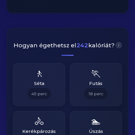
Hogyan égethetsz el
242
kalóriát?
i
🚶
🏃
Séta
Futás
49
perc
18
perc
🚴
🏊
Kerékpározás
Úszás