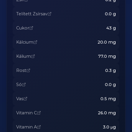
Telített Zsírsav
0.0
g
Cukor
43
g
Kálcium
20.0
mg
Kálium
77.0
mg
Rost
0.3
g
Só
0.0
g
Vas
0.5
mg
Vitamin C
26.0
mg
Vitamin A
3.0
μg