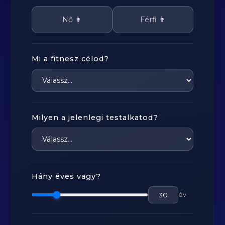
Nő 👩
Férfi 👨
Mi a fitnesz célod?
Milyen a jelenlegi testalkatod?
Hány éves vagy?
év