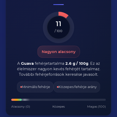
11
/ 100
Nagyon alacsony
A
Guava
fehérjetartalma
2.6 g / 100g
. Ez az
élelmiszer nagyon kevés fehérjét tartalmaz.
További fehérjeforrások keresése javasolt.
Minimális fehérje
Közepes fehérje arány
Alacsony (0)
Közepes
Magas (100)