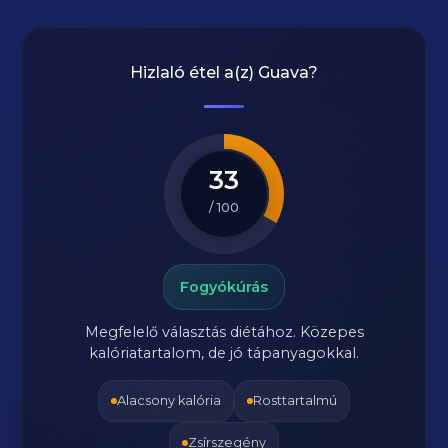
Hizlaló étel a(z)
Guava
?
33
/ 100
Fogyókúrás
Megfelelő választás diétához. Közepes
kalóriatartalom, de jó tápanyagokkal.
Alacsony kalória
Rosttartalmú
Zsírszegény