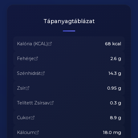
Tápanyagtáblázat
Kalória (KCAL)
68
kcal
Fehérje
2.6
g
Szénhidrát
14.3
g
Zsír
0.95
g
Telített Zsírsav
0.3
g
Cukor
8.9
g
Kálcium
18.0
mg