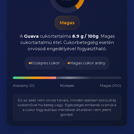
Magas
A
Guava
cukortartalma
8.9 g / 100g
. Magas
cukortartalmú étel. Cukorbetegség esetén
orvosod engedélyével fogyasztható.
Közepes cukor
Magas cukor arány
Alacsony (0)
Közepes
Magas (100)
Ez az adat nem orvosi tanács, minden esetben konzultálj
szakértővel ha beteg vagy. Egészséges emberek számára
a cukor fogyasztása mértékkel általában nem jelent
gondot.