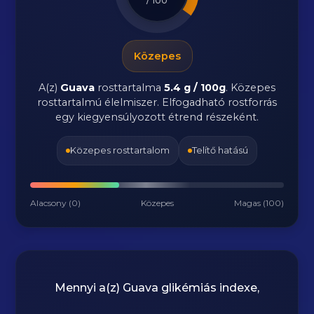
/ 100
Közepes
A(z)
Guava
rosttartalma
5.4 g / 100g
.
Közepes
rosttartalmú élelmiszer. Elfogadható rostforrás
egy kiegyensúlyozott étrend részeként.
Közepes rosttartalom
Telítő hatású
Alacsony (0)
Közepes
Magas (100)
Mennyi a(z)
Guava
glikémiás indexe,