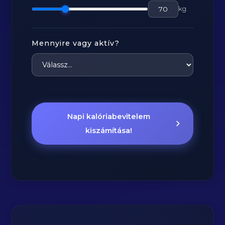
kg
Mennyire vagy aktív?
Napi kalóriabevitelem
kiszámítása!