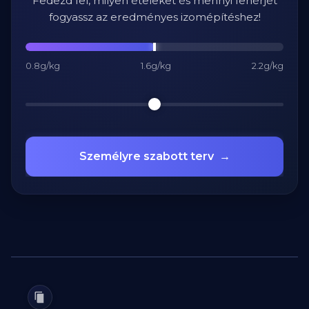
Fedezd fel, milyen ételeket és mennyi fehérjét
fogyassz az eredményes izomépítéshez!
0.8g/kg
1.6g/kg
2.2g/kg
Személyre szabott terv
→