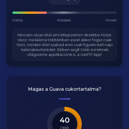
Diétás
Közepes
Hizlaló
Nincsen olyan étel ami kifejezetten direktbe hízást
okoz. Ha kalória többletben eszel akkor fogsz csak
hízni, minden étel szabad enni csak figyelni kell napi
kalóriabeviteledet. Ebben segít több ezreknek
világszerte applikációnk is, a GetFIT App!
Magas a
Guava
cukortartalma?
40
/ 100