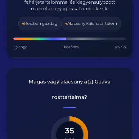
fehérjetartalommal és kiegyensúlyozott
makrotápanyagokkal rendelkezik.
Rostban gazdag
Alacsony kalóriatartalom
Gyenge
Közepes
Kiváló
Magas vagy alacsony a(z) Guava
rosttartalma?
35