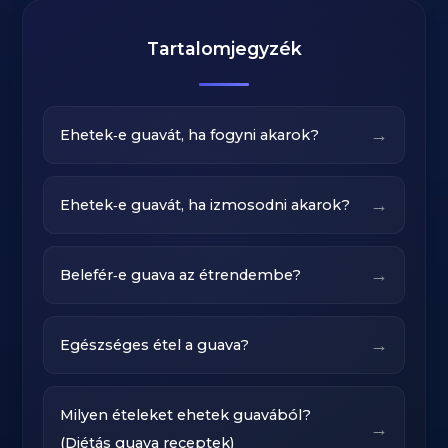
Tartalomjegyzék
→
Ehetek‑e guavát, ha fogyni akarok?
→
Ehetek‑e guavát, ha izmosodni akarok?
→
Belefér‑e guava az étrendembe?
→
Egészséges étel a guava?
Milyen ételeket ehetek guavából?
→
(Diétás guava receptek)