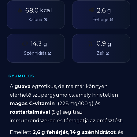
🔥
🥩
68.0
2.6
kcal
g
Kalória
Fehérje
🥔
14.3
🫒
0.9
g
g
Szénhidrát
Zsír
GYÜMÖLCS
A
guava
egzotikus, de ma már könnyen
elérhető szupergyümölcs, amely hihetetlen
magas C-vitamin
- (228 mg/100 g) és
rosttartalmával
(5 g) segíti az
immunrendszered és támogatja az emésztést.
Emellett
2,6 g fehérjét
,
14 g szénhidrátot
, és