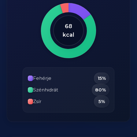
68
kcal
Fehérje
15%
Szénhidrát
80%
Zsír
5%