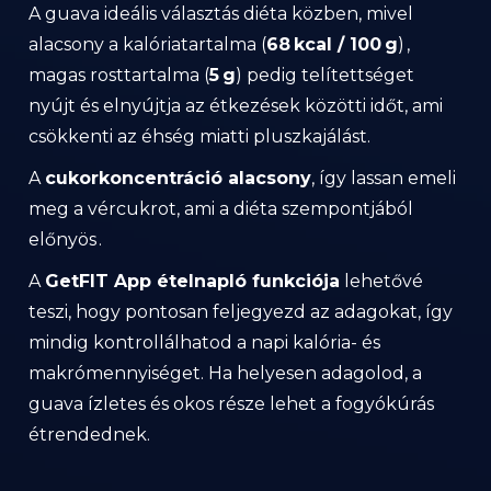
A guava ideális választás diéta közben, mivel
alacsony a kalóriatartalma (
68 kcal / 100 g
) ,
magas rosttartalma (
5 g
) pedig telítettséget
nyújt és elnyújtja az étkezések közötti időt, ami
csökkenti az éhség miatti pluszkajálást.
A
cukorkoncentráció alacsony
, így lassan emeli
meg a vércukrot, ami a diéta szempontjából
előnyös .
A
GetFIT App ételnapló funkciója
lehetővé
teszi, hogy pontosan feljegyezd az adagokat, így
mindig kontrollálhatod a napi kalória- és
makrómennyiséget. Ha helyesen adagolod, a
guava ízletes és okos része lehet a fogyókúrás
étrendednek.