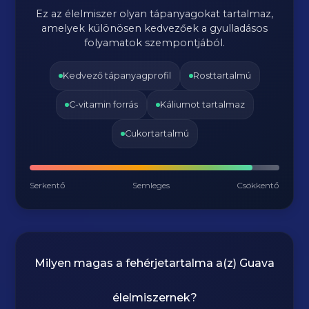
Ez az élelmiszer olyan tápanyagokat tartalmaz,
amelyek különösen kedvezőek a gyulladásos
folyamatok szempontjából.
Kedvező tápanyagprofil
Rosttartalmú
C-vitamin forrás
Káliumot tartalmaz
Cukortartalmú
Serkentő
Semleges
Csökkentő
Milyen magas a fehérjetartalma a(z)
Guava
élelmiszernek?