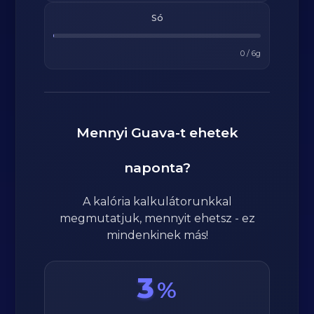
Só
0
/
6
g
Mennyi
Guava
-t ehetek
naponta?
A kalória kalkulátorunkkal
megmutatjuk, mennyit ehetsz - ez
mindenkinek más!
3
%