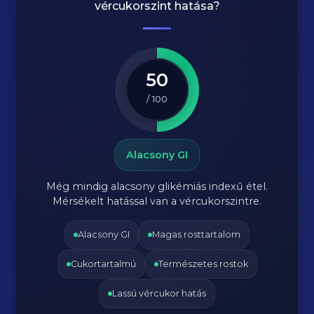
vércukorszint hatása?
50
/ 100
Alacsony GI
Még mindig alacsony glikémiás indexű étel.
Mérsékelt hatással van a vércukorszintre.
Alacsony GI
Magas rosttartalom
Cukortartalmú
Természetes rostok
Lassú vércukor hatás