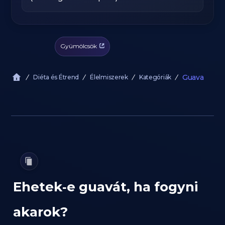
Gyümölcsök
Guava
Diéta és Étrend
Élelmiszerek
Kategóriák
Ehetek‑e guavát, ha fogyni
akarok?