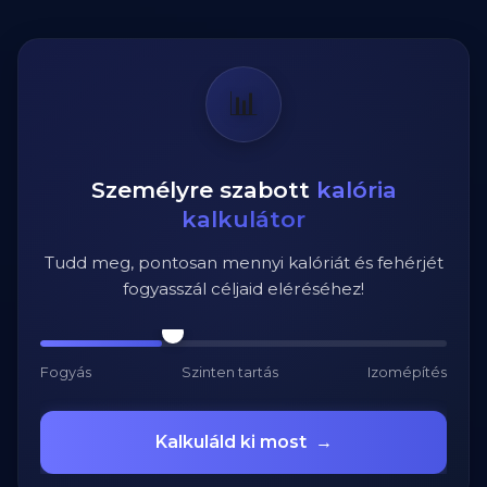
📊
Személyre szabott
kalória
kalkulátor
Tudd meg, pontosan mennyi kalóriát és fehérjét
fogyasszál céljaid eléréséhez!
Fogyás
Szinten tartás
Izomépítés
Kalkuláld ki most
→