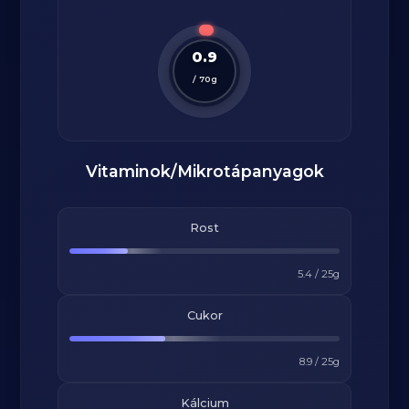
0.9
/
70
g
Vitaminok/Mikrotápanyagok
Rost
5.4
/
25
g
Cukor
8.9
/
25
g
Kálcium