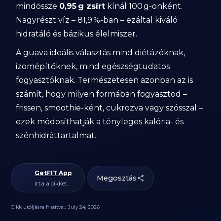
mindössze
0,95 g zsírt
kínál 100 g-onként.
Nagyrészt víz – 81,9 %-ban – ezáltal kiváló
hidratáló és bázikus élelmiszer.
A guava ideális választás mind diétázóknak,
izomépítőknek, mind egészségtudatos
fogyasztóknak. Természetesen azonban az is
számít, hogy milyen formában fogyasztod –
frissen, smoothie-ként, cukrozva vagy szósszal –
ezek módosíthatják a tényleges kalória- és
szénhidráttartalmat.
GetFIT App
Megosztás
írta a cikket.
Cikk utoljásra frissítve.:
July 24, 2026