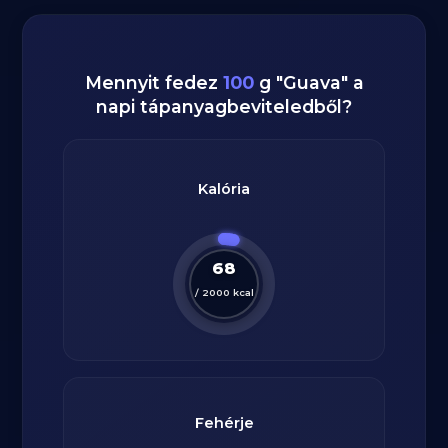
Mennyit fedez
100
g
"
Guava
" a
napi tápanyagbeviteledből?
Kalória
68
/
2000
kcal
Fehérje