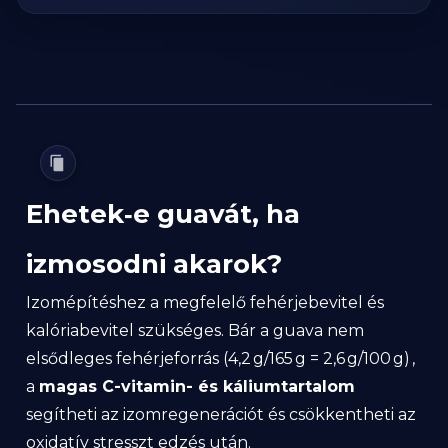
Ehetek‑e guavát, ha
izmosodni akarok?
Izomépítéshez a megfelelő fehérjebevitel és
kalóriabevitel szükséges. Bár a guava nem
elsődleges fehérjeforrás (4,2 g/165 g = 2,6 g/100 g) ,
a
magas C-vitamin- és káliumtartalom
segítheti az izomregenerációt és csökkentheti az
oxidatív stresszt edzés után.