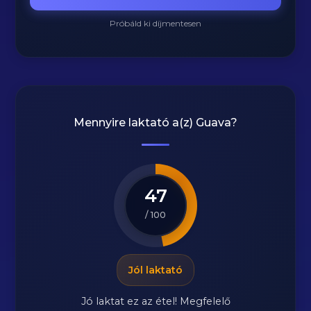
Próbáld ki díjmentesen
Mennyire laktató a(z)
Guava
?
47
/ 100
Jól laktató
Jó laktat ez az étel! Megfelelő