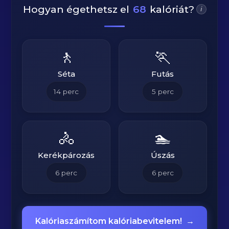
Hogyan égethetsz el
68
kalóriát?
i
🚶
🏃
Séta
Futás
14
perc
5
perc
🚴
🏊
Kerékpározás
Úszás
6
perc
6
perc
Kalóriaszámítom kalóriabevitelem!
→