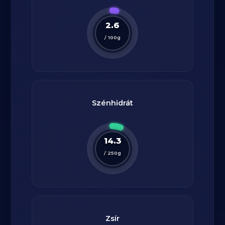
2.6
/
100
g
Szénhidrát
14.3
/
250
g
Zsír