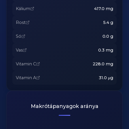
Kálium
417.0
mg
Rost
5.4
g
Só
0.0
g
Vas
0.3
mg
Vitamin C
228.0
mg
Vitamin A
31.0
μg
Makrótápanyagok aránya