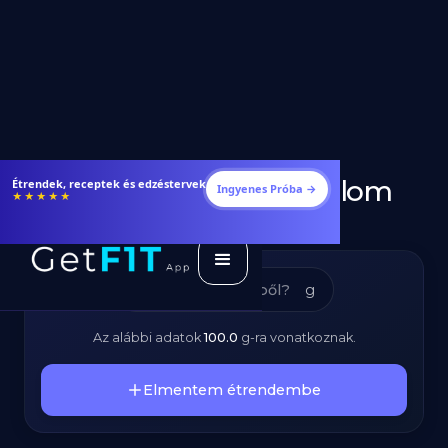
Guava - Kalóriatartalom
Étrendek, receptek és edzéstervek
Ingyenes Próba →
★★★★★
és Tápanyagok
g
Az alábbi adatok
100.0
g
-ra vonatkoznak.
Elmentem étrendembe