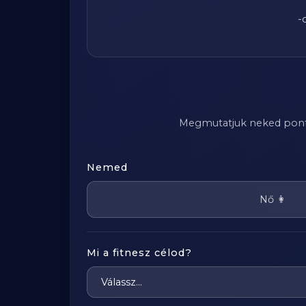
-
Megmutatjuk neked pontosa
Nemed
Nő 👩
Mi a fitnesz célod?