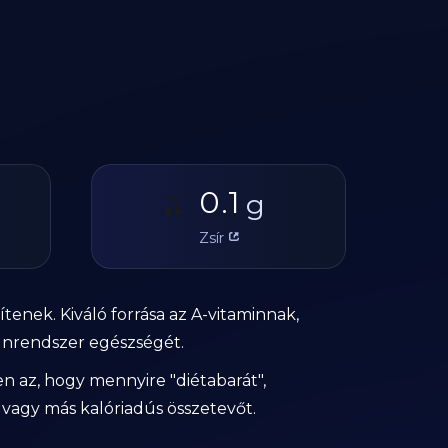
0.1
🫒
g
Zsír
tenek. Kiváló forrása az A-vitaminnak,
unrendszer egészségét.
n az, hogy mennyire "diétabarát",
 vagy más kalóriadús összetevőt.