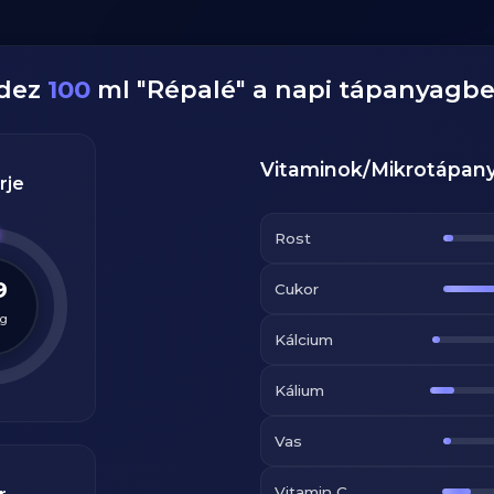
edez
100
ml
"
Répalé
" a napi tápanyagbe
Vitaminok/Mikrotápan
rje
Rost
9
Cukor
g
Kálcium
Kálium
Vas
Vitamin C