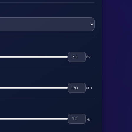
év
cm
kg