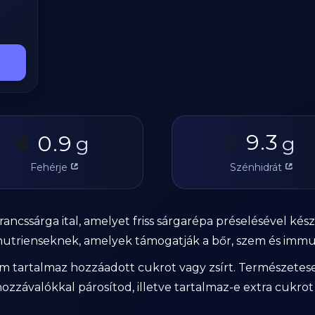
9.3
0.9
🥩
g
🥔
g
Fehérje
Szénhidrát
ncssárga ital, amelyet friss sárgarépa préselésével készí
onutrienseknek, amelyek támogatják a bőr, szem és imm
m tartalmaz hozzáadott cukrot vagy zsírt. Természetese
závalókkal párosítod, illetve tartalmaz-e extra cukrot