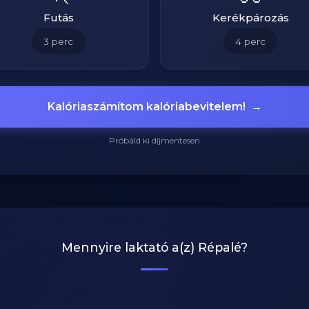
Futás
Kerékpározás
3
perc
4
perc
Kalóriaszámítom kalóriabevitelem!
→
Próbáld ki díjmentesen
Mennyire laktató a(z)
Répalé
?