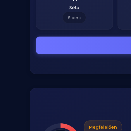
Séta
8
perc
Megfelelően