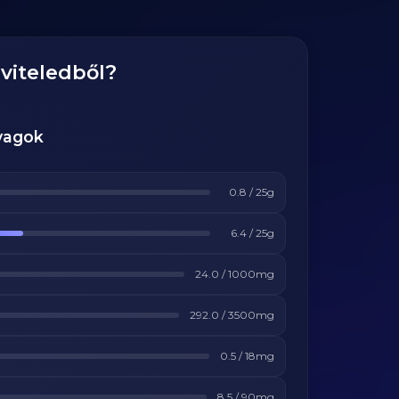
viteledből?
yagok
0.8
/
25
g
6.4
/
25
g
24.0
/
1000
mg
292.0
/
3500
mg
0.5
/
18
mg
8.5
/
90
mg