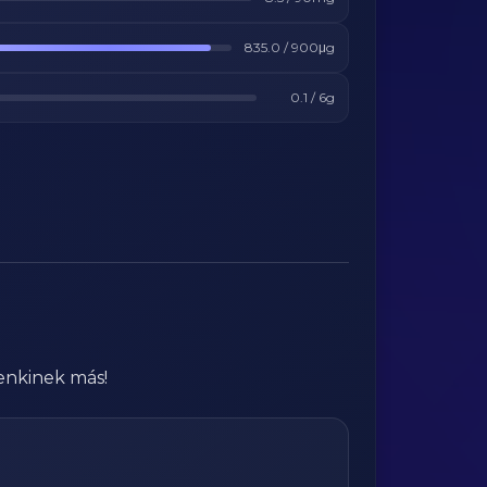
835.0
/
900
μg
0.1
/
6
g
enkinek más!