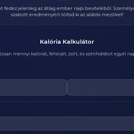
ot fedez jelenleg az átlag ember napi beviteléből. Személy
szabott eredményért töltsd ki az alábbi mezőket!
Kalória Kalkulátor
n mennyi kalóriát, fehérjét, zsírt, és szénhidrátot egyél nap