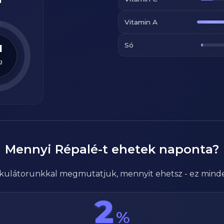
r
Vitamin A
Só
1
g
Mennyi
Répalé
-t ehetek naponta?
alkulátorunkkal megmutatjuk, mennyit ehetsz - ez mind
2
%