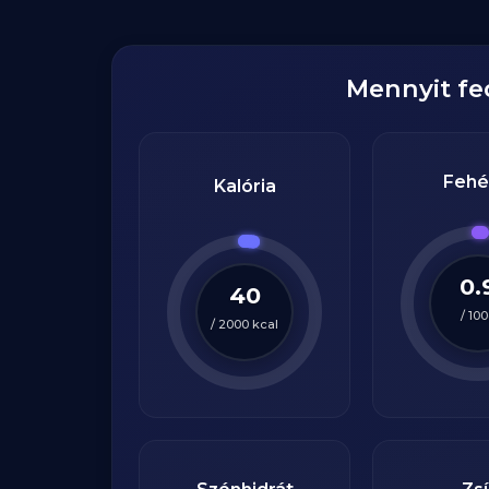
Mennyit f
Fehé
Kalória
0.
40
/
100
/
2000
kcal