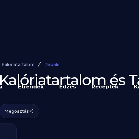
Kalóriatartalom
Répalé
 Kalóriatartalom és
a
Étrendek
Edzés
Receptek
K
Megosztás