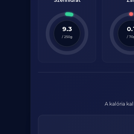
Szénhidrát
Zsí
9.3
0.
/
250
g
/
70
A kalória k