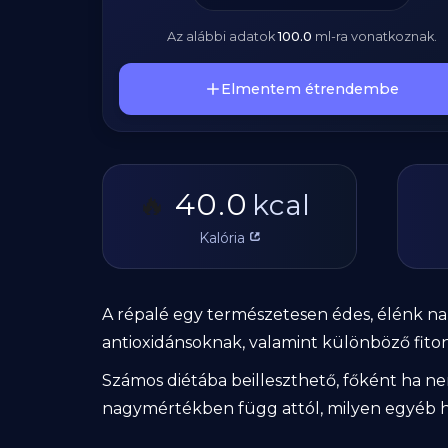
Az alábbi adatok
100.0
ml
-ra vonatkoznak.
Elmentem étrendembe
40.0
🔥
kcal
Kalória
A répalé egy természetesen édes, élénk nara
antioxidánsoknak, valamint különböző fit
Számos diétába beilleszthető, főként ha ne
nagymértékben függ attól, milyen egyéb hoz