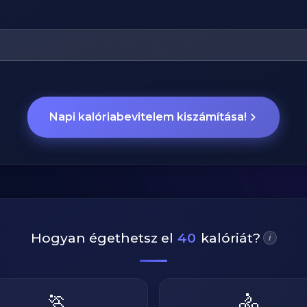
Napi kalóriabevitelem kiszámítása!
Hogyan égethetsz el
40
kalóriát?
i
🏃
🚴