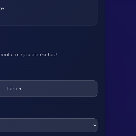
re
onta a céljaid eléréséhez!
Férfi 👨