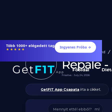
Étrendek, receptek és edzéstervek
Ingyenes Próba →
★★★★★
Diéta és Étrend
Répalé -
Főoldal
Diét
Frissítve.:
July 24, 2026
GetFIT App Csapata
írta a cikket.
ml