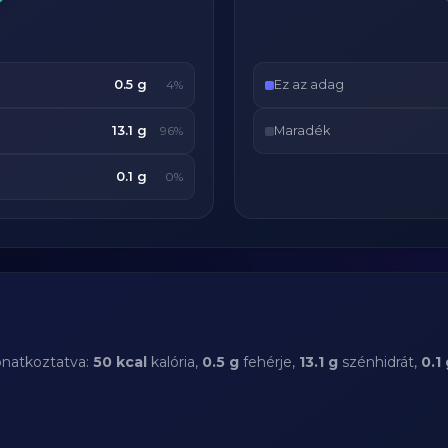
0.5 g
Ez az adag
4%
13.1 g
Maradék
96%
0.1 g
0%
onatkoztatva:
50 kcal
kalória,
0.5 g
fehérje,
13.1 g
szénhidrát,
0.1