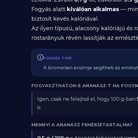
Fogyás alatt
kiválóan alkalmas
— mind
biztosít kevés kalóriával.
Az ilyen típusú, alacsony kalóriájú és
rostarányuk révén lassítják az emészt
FOGYÁS TIPP
A bromelain enzimje segítheti az emészt
FOGYASZTHATOK-E ANANÁSZ-T HA FOGYN
Igen, csak ne felejtsd el, hogy 100 g-ban
is.
MENNYI A ANANÁSZ FEHÉRJETARTALMA?