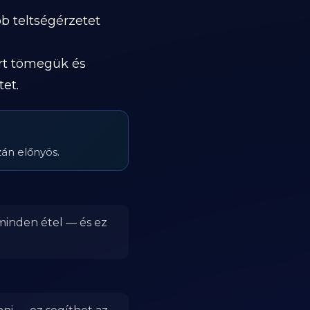
b teltségérzetet
ert tömegük és
et.
zán előnyös.
 minden étel — és ez