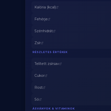
Kalória (kcal)
Fehérje
Szénhidrát
Zsír
RÉSZLETES ÉRTÉKEK
Telített zsírsav
Cukor
Rost
Só
ÁSVÁNYOK & VITAMINOK