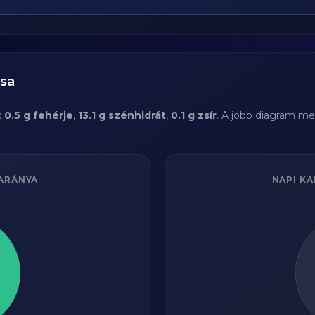
ása
:
0.5 g fehérje
,
13.1 g szénhidrát
,
0.1 g zsír
. A jobb diagram me
ARÁNYA
NAPI KA