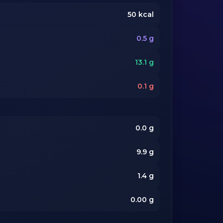
50
kcal
0.5
g
13.1
g
0.1
g
0.0
g
9.9
g
1.4
g
0.00
g