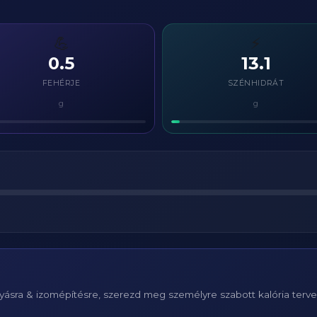
💪
⚡
0.5
13.1
FEHÉRJE
SZÉNHIDRÁT
g
g
ásra & izomépítésre, szerezd meg személyre szabott kalória terv