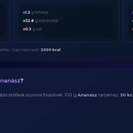
1.3
g fehérje
32.8
g szénhidrát
0.3
g zsír
séhez. Napi kalóriacél:
2000 kcal
.
nanász
?
bi értékek azonnal frissülnek. 100 g
Ananász
tartalmaz:
50 kc