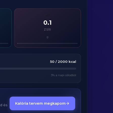
🧈
0.1
ZSÍR
g
50
/
2000
kcal
3
% a napi célodból
Kalória tervem megkapom
ed és