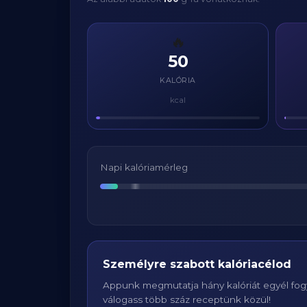
🔥
50
KALÓRIA
kcal
Napi kalóriamérleg
Személyre szabott kalóriacélod
Appunk megmutatja hány kalóriát egyél fogy
válogass több száz receptünk közül!