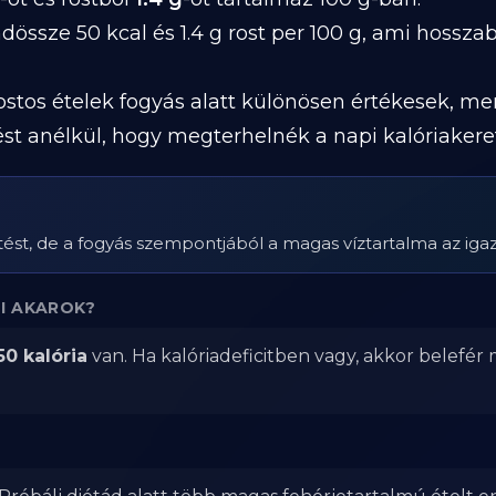
össze 50 kcal és 1.4 g rost per 100 g, ami hosszab
 rostos ételek fogyás alatt különösen értékesek, m
ést anélkül, hogy megterhelnék a napi kalóriakeret
ést, de a fogyás szempontjából a magas víztartalma az iga
I AKAROK?
50 kalória
van. Ha kalóriadeficitben vagy, akkor belefér