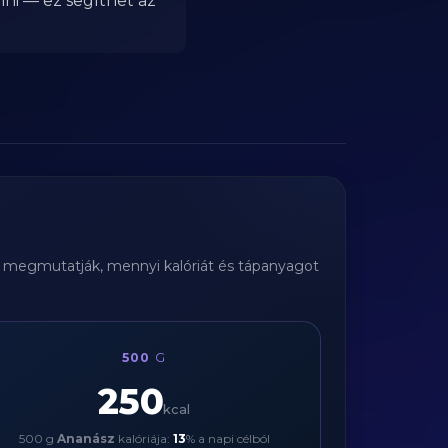
nni — ez segíthet az
ák megmutatják, mennyi kalóriát és tápanyagot
500
G
250
kcal
500 g
Ananász
kalóriája:
13
% a napi célból