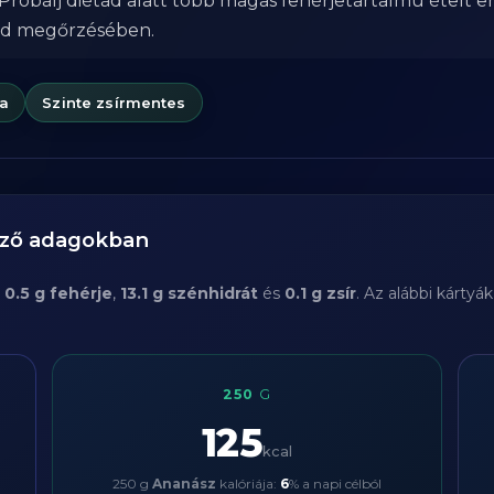
Próbálj diétád alatt több magas fehérjetartalmú ételt e
od megőrzésében.
ia
Szinte zsírmentes
öző adagokban
l
0.5 g fehérje
,
13.1 g szénhidrát
és
0.1 g zsír
. Az alábbi kárty
250
G
125
kcal
250 g
Ananász
kalóriája:
6
% a napi célból