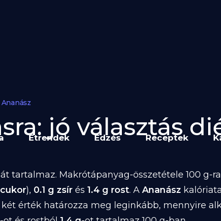
Ananász
ra: jó választás dié
a
Étrendek
Edzés
Receptek
K
át tartalmaz. Makrótápanyag-összetétele 100 g-ra 
 cukor
),
0.1 g zsír
és
1.4 g rost
. A
Ananász
kalóriat
 két érték határozza meg leginkább, mennyire al
-ot és rostból
1.4 g
-ot tartalmaz 100 g-ban.