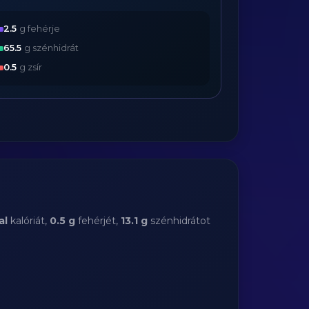
2.5
g fehérje
65.5
g szénhidrát
0.5
g zsír
al
kalóriát,
0.5 g
fehérjét,
13.1 g
szénhidrátot