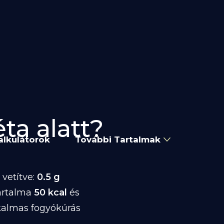
ta alatt?
alkulátorok
További Tartalmak
vetítve:
0.5 g
artalma
50 kcal
és
kalmas fogyókúrás