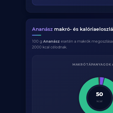
Ananász
makró- és kalóriaeloszl
100 g
Ananász
esetén a makrók megoszlása
2000 kcal célodnak.
MAKRÓTÁPANYAGOK 
50
kcal