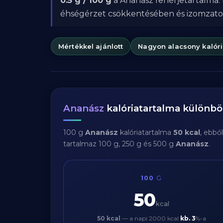
0.5 g / 100 g
a Ananász fehérjetartalma. 
éhségérzet csökkentésében és izomzat
Mértékkel ajánlott
Nagyon alacsony kalór
Ananász
kalóriatartalma különb
100 g
Ananász
kalóriatartalma
50 kcal
, ebbő
tartalmaz 100 g, 250 g és 500 g
Ananász
.
100
G
50
kcal
50 kcal
— a napi 2000 kcal
kb.
3
%-a