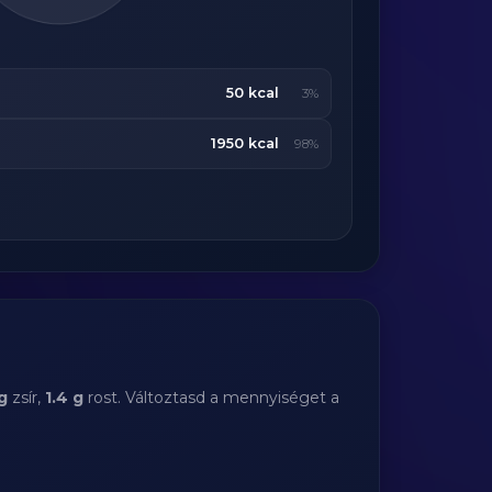
50 kcal
3%
1950 kcal
98%
 g
zsír,
1.4 g
rost. Változtasd a mennyiséget a