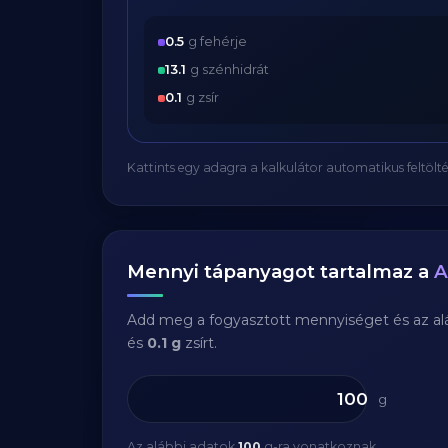
0.5
g fehérje
13.1
g szénhidrát
0.1
g zsír
Kattints egy adagra a kalkulátor automatikus feltölté
Mennyi tápanyagot tartalmaz a
A
Add meg a fogyasztott mennyiséget és az aláb
és
0.1 g
zsírt.
g
Az alábbi adatok
100
g-ra vonatkoznak.