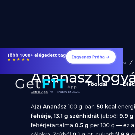
Több 1000+ elégedett tag
Ingyenes Próba →
★★★★★
Diéta és Étrend
Ételek Fogyásra
Ananász fogyás
Főoldal
Diét
GetFIT App
Írta -
March 19, 2026
A(z)
Ananász
100 g-ban
50 kcal
energi
fehérje
,
13.1 g szénhidrát
(ebből
9.9 g
fehérjetartalma
0.5 g
per 100 g — ez a
célokra. Zsírból
0.1 g
-ot, cukorból
9.9 g