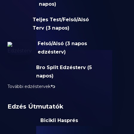
napos)
Teljes Test/Felső/Alsó
Terv (3 napos)
Felső/Alsó (3 napos
edzésterv)
Bro Split Edzésterv (5
napos)
További edzéstervek
Edzés Útmutatók
Bicikli Hasprés