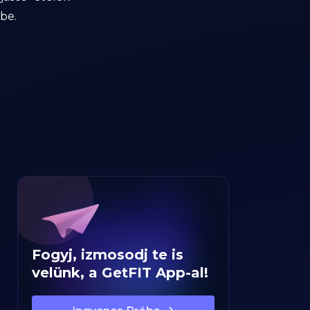
be.
Fogyj, izmosodj te is
velünk, a GetFIT App-al!