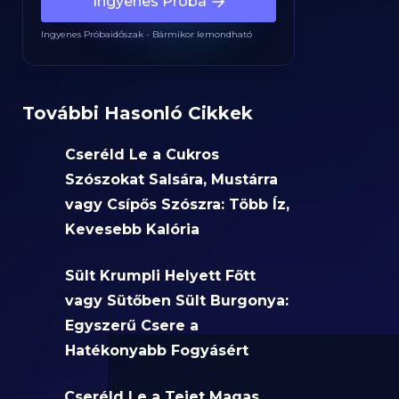
Ingyenes Próba
Ingyenes Próbaidőszak - Bármikor lemondható
További Hasonló Cikkek
Cseréld Le a Cukros
Szószokat Salsára, Mustárra
vagy Csípős Szószra: Több Íz,
Kevesebb Kalória
Sült Krumpli Helyett Főtt
vagy Sütőben Sült Burgonya:
Egyszerű Csere a
Hatékonyabb Fogyásért
Cseréld Le a Tejet Magas