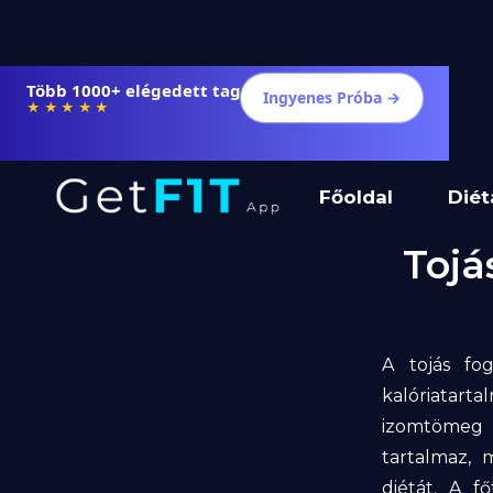
Több 1000+ elégedett tag
Ingyenes Próba →
★★★★★
Főoldal
Diét
Tojá
A tojás fog
kalóriatarta
izomtömeg 
tartalmaz, 
diétát. A f