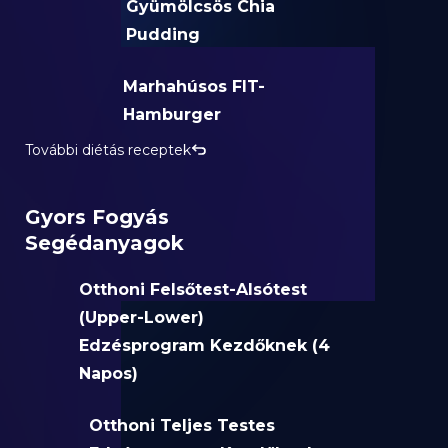
Gyümölcsös Chia
Pudding
Marhahúsos FIT-
Hamburger
További diétás receptek
Gyors Fogyás
Segédanyagok
Otthoni Felsőtest-Alsótest
(Upper-Lower)
Edzésprogram Kezdőknek (4
Napos)
Otthoni Teljes Testes