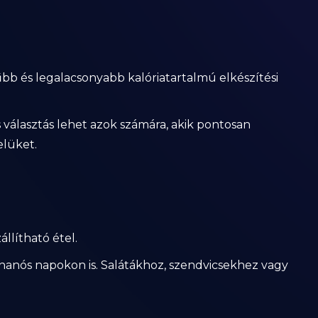
bb és legalacsonyabb kalóriatartalmú elkészítési
s választás lehet azok számára, akik pontosan
elüket.
állítható étel.
 rohanós napokon is. Salátákhoz, szendvicsekhez vagy