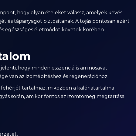
mpont, hogy olyan ételeket válassz, amelyek kevés
ét és tápanyagot biztosítanak. A tojás pontosan ezért
k és egészséges életmódot követők körében.
talom
t jelenti, hogy minden esszenciális aminosavat
ége van az izomépítéshez és regenerációhoz.
fehérjét tartalmaz, miközben a kalóriatartalma
gyás során, amikor fontos az izomtömeg megtartása.
érzetet,