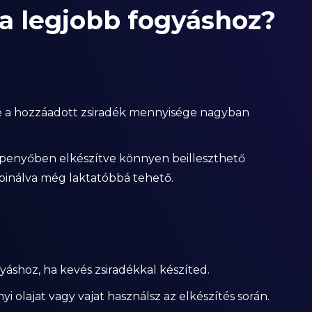
k a legjobb fogyáshoz?
 de a hozzáadott zsiradék mennyisége nagyban
rpenyőben elkészítve könnyen beilleszthető
inálva még laktatóbbá tehető.
gyáshoz, ha kevés zsiradékkal készíted.
i olajat vagy vajat használsz az elkészítés során.