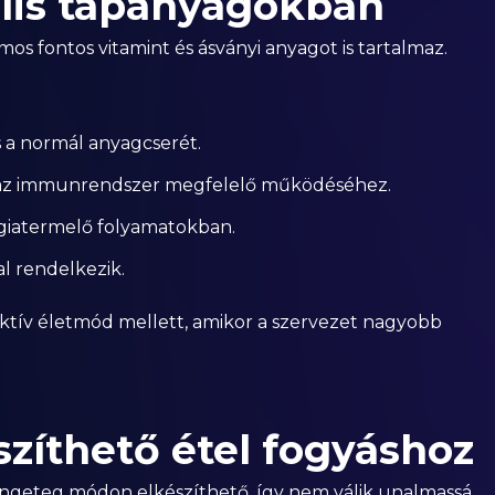
lis tápanyagokban
os fontos vitamint és ásványi anyagot is tartalmaz.
a normál anyagcserét.
s az immunrendszer megfelelő működéséhez.
giatermelő folyamatokban.
l rendelkezik.
ktív életmód mellett, amikor a szervezet nagyobb
szíthető étel fogyáshoz
engeteg módon elkészíthető, így nem válik unalmassá