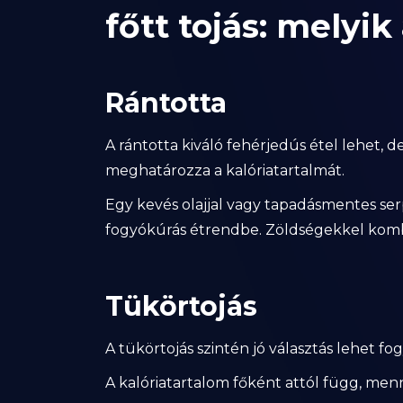
főtt tojás: melyi
Rántotta
A rántotta kiváló fehérjedús étel lehet,
meghatározza a kalóriatartalmát.
Egy kevés olajjal vagy tapadásmentes se
fogyókúrás étrendbe. Zöldségekkel komb
Tükörtojás
A tükörtojás szintén jó választás lehet fo
A kalóriatartalom főként attól függ, menny