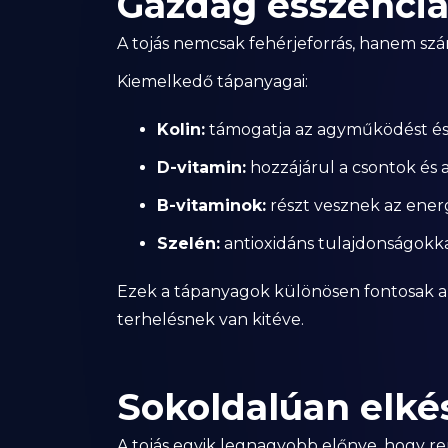
Gazdag esszenciá
A tojás nemcsak fehérjeforrás, hanem szám
Kiemelkedő tápanyagai:
Kolin:
támogatja az agyműködést és 
D-vitamin:
hozzájárul a csontok é
B-vitaminok:
részt vesznek az ener
Szelén:
antioxidáns tulajdonságokka
Ezek a tápanyagok különösen fontosak a
terhelésnek van kitéve.
Sokoldalúan elké
A tojás egyik legnagyobb előnye, hogy r