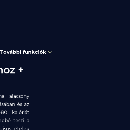
További funkciók
hoz +
ma, alacsony
tásában és az
80 kalóriát
ebbé teszi a
jásos ételek