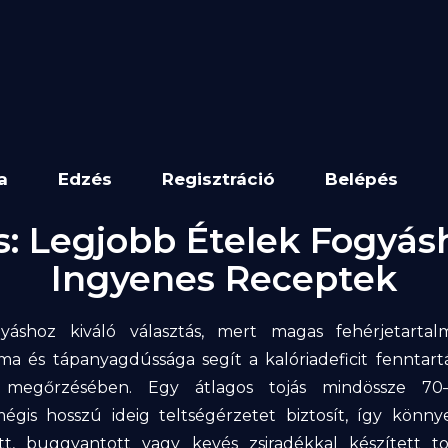
a
Edzés
Regisztráció
Belépés
s: Legjobb Ételek Fogyás
Ingyenes Receptek
yáshoz kiváló választás, mert magas fehérjetartal
lma és tápanyagdússága segít a kalóriadeficit fenntar
megőrzésében. Egy átlagos tojás mindössze 70–
mégis hosszú ideig teltségérzetet biztosít, így könny
őtt, buggyantott vagy kevés zsiradékkal készített to