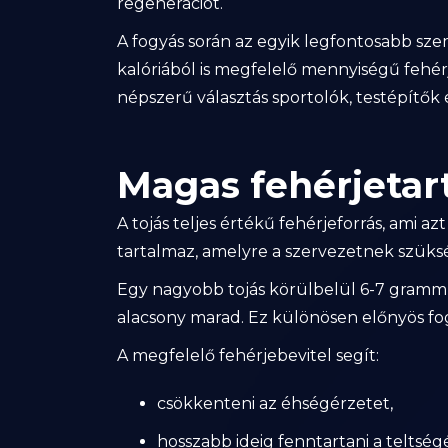
regenerációt.
A fogyás során az egyik legfontosabb sze
kalóriából is megfelelő mennyiségű fehérj
népszerű választás sportolók, testépítő
Magas fehérjetar
A tojás teljes értékű fehérjeforrás, ami az
tartalmaz, amelyre a szervezetnek szüks
Egy nagyobb tojás körülbelül 6-7 gramm 
alacsony marad. Ez különösen előnyös fo
A megfelelő fehérjebevitel segít:
csökkenteni az éhségérzetet,
hosszabb ideig fenntartani a teltség