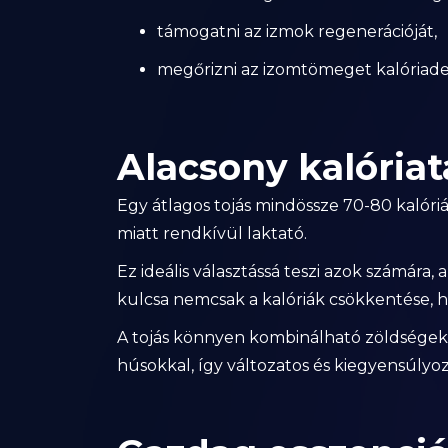
támogatni az izmok regenerációját,
megőrizni az izomtömeget kalóriadefi
Alacsony kalóriat
Egy átlagos tojás mindössze 70-80 kalóri
miatt rendkívül laktató.
Ez ideális választássá teszi azok számára, 
kulcsa nemcsak a kalóriák csökkentése, h
A tojás könnyen kombinálható zöldségekke
húsokkal, így változatos és kiegyensúlyo