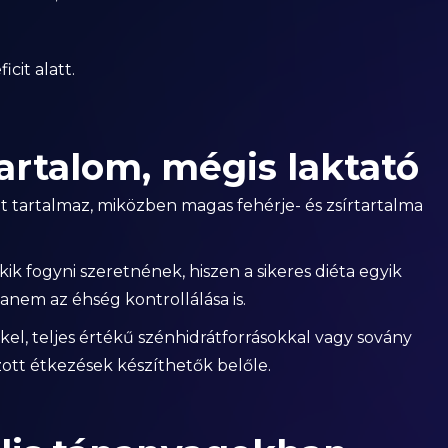
cit alatt.
artalom, mégis laktató
át tartalmaz, miközben magas fehérje- és zsírtartalma
akik fogyni szeretnének, hiszen a sikeres diéta egyik
anem az éhség kontrollálása is.
l, teljes értékű szénhidrátforrásokkal vagy sovány
zott étkezések készíthetők belőle.