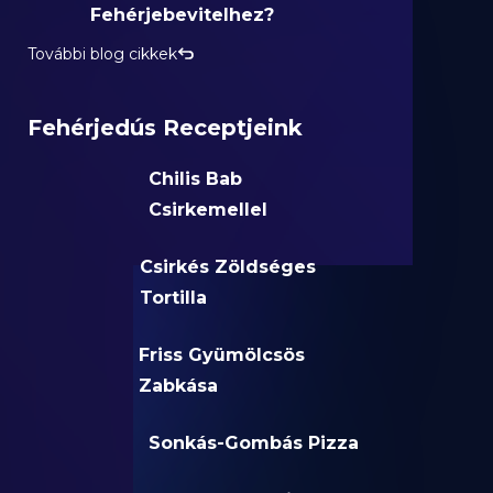
Fehérjebevitelhez?
További blog cikkek
Fehérjedús Receptjeink
Chilis Bab
Csirkemellel
Csirkés Zöldséges
Tortilla
Friss Gyümölcsös
Zabkása
Sonkás-Gombás Pizza