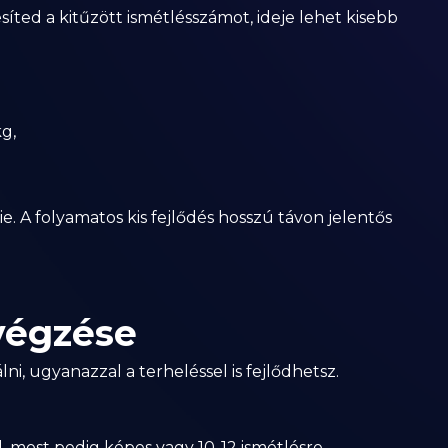
íted a kitűzött ismétlésszámot, ideje lehet kisebb
g,
. A folyamatos kis fejlődés hosszú távon jelentős
 végzése
, ugyanazzal a terheléssel is fejlődhetsz.
, most pedig képes vagy 10-12 ismétlésre.