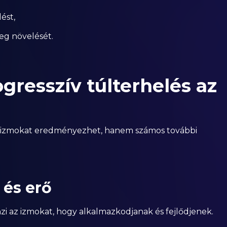
ést,
eg növelését.
ogresszív túlterhelés az
b izmokat eredményezhet, hanem számos további
és erő
nzi az izmokat, hogy alkalmazkodjanak és fejlődjenek.