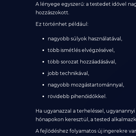
A lényege egyszerű: a testedet idővel nag
hozzászokott.
Ez történhet például:
nagyobb súlyok használatával,
több ismétlés elvégzésével,
több sorozat hozzáadásával,
jobb technikával,
nagyobb mozgástartománnyal,
rövidebb pihenőidőkkel.
Ha ugyanazzal a terheléssel, ugyanannyi i
hónapokon keresztül, a tested alkalmazk
A fejlődéshez folyamatos új ingerekre va