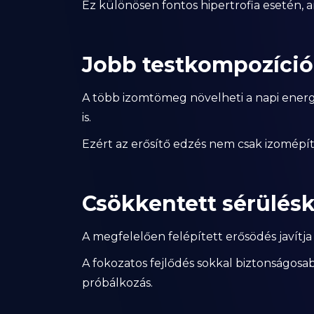
Ez különösen fontos hipertrofia esetén, a
Jobb testkompozíció
A több izomtömeg növelheti a napi energi
is.
Ezért az erősítő edzés nem csak izomépí
Csökkentett sérülés
A megfelelően felépített erősödés javítja
A fokozatos fejlődés sokkal biztonságosab
próbálkozás.