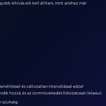
yobb kihívás elé kell állítani, mint amihez már
smétléssel és változatlan intenzitással edzel
odik hozzá, és az izomnövekedés fokozatosan lelassul.
n szükség.