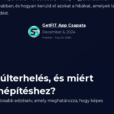
bban, és hogyan kerüld el azokat a hibákat, amelyek la
ést.
GetFIT App Csapata
December 6, 2024
Frissítve :
July 24, 2026
últerhelés, és miért
mépítéshez?
ontosabb edzéselv, amely meghatározza, hogy képes