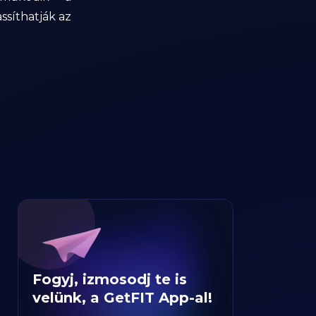
ssíthatják az
Fogyj, izmosodj te is
velünk, a GetFIT App-al!