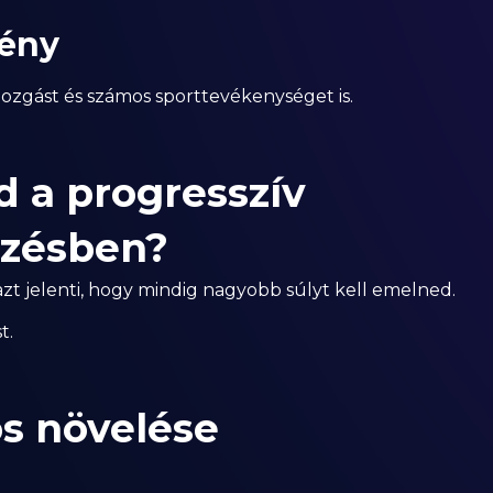
mény
ozgást és számos sporttevékenységet is.
 a progresszív
dzésben?
azt jelenti, hogy mindig nagyobb súlyt kell emelned.
t.
os növelése