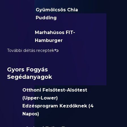
Gyümölcsös Chia
Pudding
Marhahúsos FIT-
Hamburger
További diétás receptek
Gyors Fogyás
Segédanyagok
Otthoni Felsőtest-Alsótest
(Upper-Lower)
Edzésprogram Kezdőknek (4
Napos)