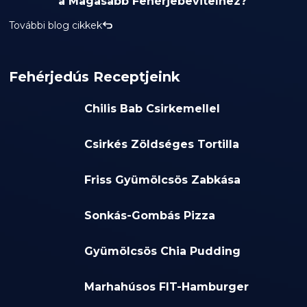
a Magasabb Fehérjebevitelhez?
További blog cikkek
Fehérjedús Receptjeink
Chilis Bab Csirkemellel
Csirkés Zöldséges Tortilla
Friss Gyümölcsös Zabkása
Sonkás-Gombás Pizza
Gyümölcsös Chia Pudding
Marhahúsos FIT-Hamburger