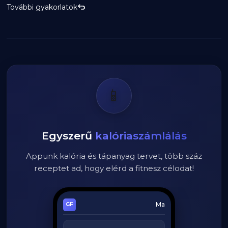
További gyakorlatok
📱
Egyszerű
kalóriaszámlálás
Appunk kalória és tápanyag tervet, több száz
receptet ad, hogy elérd a fitnesz célodat!
Ma