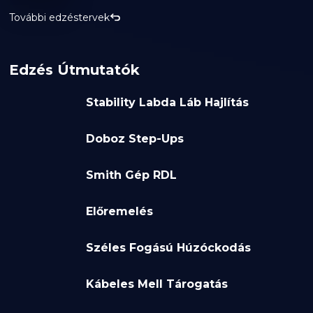
További edzéstervek
Edzés Útmutatók
Stability Labda Láb Hajlítás
Doboz Step-Ups
Smith Gép RDL
Előremelés
Széles Fogású Húzóckodás
Kábeles Mell Tárogatás