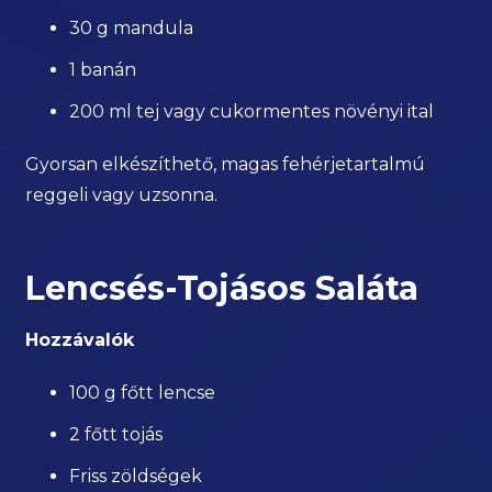
30 g mandula
1 banán
200 ml tej vagy cukormentes növényi ital
Gyorsan elkészíthető, magas fehérjetartalmú
reggeli vagy uzsonna.
Lencsés-Tojásos Saláta
Hozzávalók
100 g főtt lencse
2 főtt tojás
Friss zöldségek