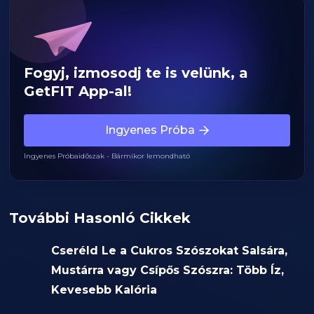
Fogyj, izmosodj te is velünk, a
GetFIT App-al!
Ingyenes Próba
Ingyenes Próbaidőszak - Bármikor lemondható
További Hasonló Cikkek
Cseréld Le a Cukros Szószokat Salsára,
Mustárra vagy Csípős Szószra: Több Íz,
Kevesebb Kalória