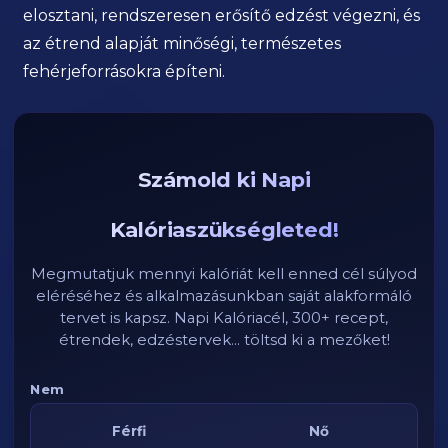
elosztani, rendszeresen erősítő edzést végezni, és
az étrend alapját minőségi, természetes
fehérjeforrásokra építeni.
Számold ki Napi
Kalóriaszükségleted!
Megmutatjuk mennyi kalóriát kell enned cél súlyod
eléréséhez és alkalmazásunkban saját alakformáló
tervet is kapsz. Napi Kalóriacél, 300+ recept,
étrendek, edzéstervek... töltsd ki a mezőket!
Nem
Férfi
Nő