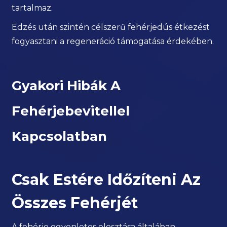
tartalmaz.
Edzés után szintén célszerű fehérjedús étkezést
fogyasztani a regeneráció támogatása érdekében.
Gyakori Hibák A
Fehérjebevitellel
Kapcsolatban
Csak Estére Időzíteni Az
Összes Fehérjét
A fehérje egyenletes elosztása általában