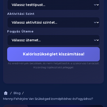
Aktivitási Szint
Fogyás Üteme
Kalóriszükséglet kiszámítása!
Az eredmények becslések, és nem helyettesítik a szakorvosi tanácsot.
Kizárólag tájékoztató jelleggel.
Blog
Mennyi Fehérjére Van Szükséged Izomépítéshez és Fogyáshoz?