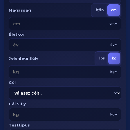
Magasság
ft/in
cm
cm
Életkor
év
Jelenlegi Súly
lbs
kg
kg
Cél
Cél Súly
kg
Testtípus