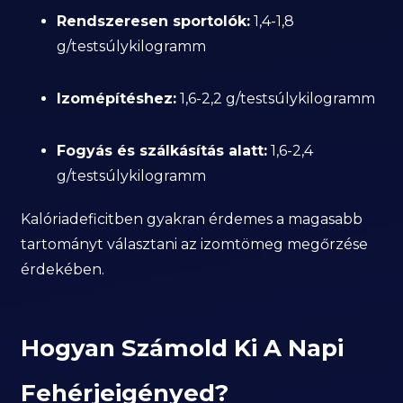
Rendszeresen sportolók:
1,4-1,8
g/testsúlykilogramm
Izomépítéshez:
1,6-2,2 g/testsúlykilogramm
Fogyás és szálkásítás alatt:
1,6-2,4
g/testsúlykilogramm
Kalóriadeficitben gyakran érdemes a magasabb
tartományt választani az izomtömeg megőrzése
érdekében.
Hogyan Számold Ki A Napi
Fehérjeigényed?