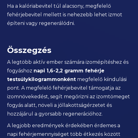
Ha a kalóriabevitel túl alacsony, megfelelő
fehérjebevitel mellett is nehezebb lehet izmot
építeni vagy regenerálódni.
Összegzés
A legtöbb aktív ember számára izomépítéshez és
fogyáshoz
napi 1,6-2,2 gramm fehérje
testsúlykilogrammonként
megfelelő kiindulási
pont. A megfelelő fehérjebevitel támogatja az
izomnövekedést, segít megőrizni az izomtömeget
fogyás alatt, növeli a jóllakottságérzetet és
hozzájárul a gyorsabb regenerációhoz.
A legjobb eredmények érdekében érdemes a
napi fehérjemennyiséget több étkezés között