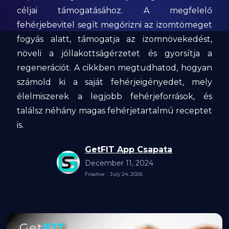
céljai támogatásához. A megfelelő
fehérjebevitel segít megőrizni az izomtömeget
fogyás alatt, támogatja az izomnövekedést,
növeli a jóllakottságérzetet és gyorsítja a
regenerációt. A cikkben megtudhatod, hogyan
számold ki a saját fehérjeigényedet, mely
élelmiszerek a legjobb fehérjeforrások, és
találsz néhány magas fehérjetartalmú receptet
is.
GetFIT App Csapata
December 11, 2024
Frissítve :
July 24, 2026