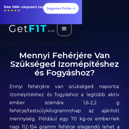
Több 1000+ elégedett tag
Ingyenes Próba →
★★★★★
Mennyi Fehérjére Van
Szükséged Izomépítéshez
és Fogyáshoz?
Ennyi fehérjére van szükséged naponta:
Izomépítéshez és fogyáshoz a legtöbb aktív
ember számára 1,6-2,2 g
fehérje/testsúlykilogramm/nap az ajánlott
mennyiség. Például egy 70 kg-os embernek
napi 112-154 gramm fehérje elegendő lehet a