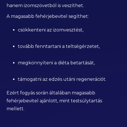
hanem izomszövetből is veszíthet.
A magasabb fehérjebevitel segíthet:
csökkenteni az izomvesztést,
tovább fenntartani a teltségérzetet,
megkönnyíteni a diéta betartását,
támogatni az edzés utáni regenerációt.
Ezért fogyás során általában magasabb
fehérjebevitel ajánlott, mint testsúlytartás
mellett.