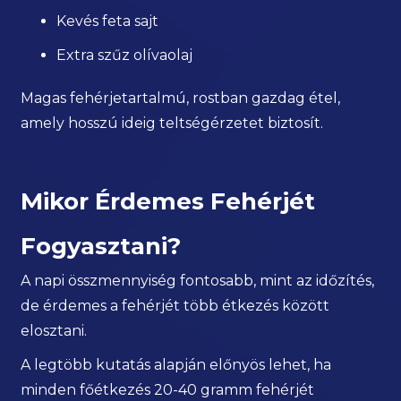
Kevés feta sajt
Extra szűz olívaolaj
Magas fehérjetartalmú, rostban gazdag étel,
amely hosszú ideig teltségérzetet biztosít.
Mikor Érdemes Fehérjét
Fogyasztani?
A napi összmennyiség fontosabb, mint az időzítés,
de érdemes a fehérjét több étkezés között
elosztani.
A legtöbb kutatás alapján előnyös lehet, ha
minden főétkezés 20-40 gramm fehérjét