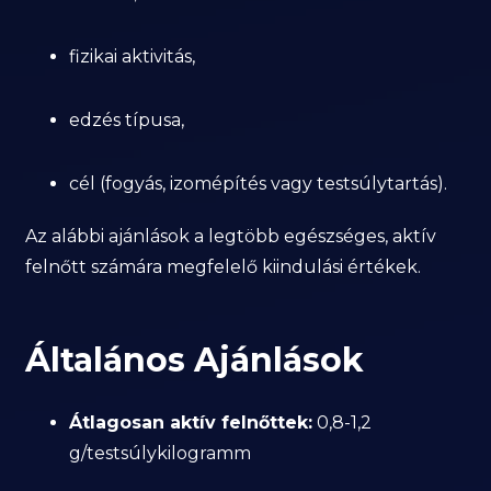
fizikai aktivitás,
edzés típusa,
cél (fogyás, izomépítés vagy testsúlytartás).
Az alábbi ajánlások a legtöbb egészséges, aktív
felnőtt számára megfelelő kiindulási értékek.
Általános Ajánlások
Átlagosan aktív felnőttek:
0,8-1,2
g/testsúlykilogramm