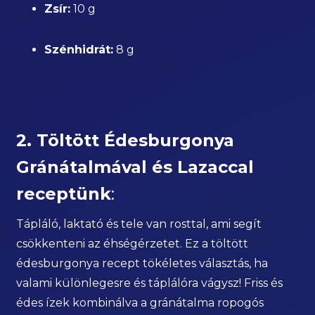
Zsír:
10 g
Szénhidrát:
8 g
2. Töltött Édesburgonya
Gránátalmával és Lazaccal
receptünk
:
Tápláló, laktató és tele van rosttal, ami segít
csökkenteni az éhségérzetet. Ez a töltött
édesburgonya recept tökéletes választás, ha
valami különlegesre és táplálóra vágysz! Friss és
édes ízek kombinálva a gránátalma ropogós