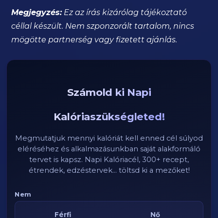
Megjegyzés:
Ez az írás kizárólag tájékoztató
céllal készült. Nem szponzorált tartalom, nincs
mögötte partnerség vagy fizetett ajánlás.
Számold ki Napi
Kalóriaszükségleted!
Megmutatjuk mennyi kalóriát kell enned cél súlyod
eléréséhez és alkalmazásunkban saját alakformáló
tervet is kapsz. Napi Kalóriacél, 300+ recept,
étrendek, edzéstervek... töltsd ki a mezőket!
Nem
Férfi
Nő