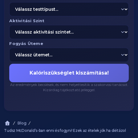
Aktivitási Szint
Fogyás Üteme
Kalóriszükséglet kiszámítása!
Az eredmények becslések, és nem helyettesítik a szakorvosi tanácsot.
Kizárólag tájékoztató jelleggel.
Blog
Tudsz McDonald’s-ban enni és fogyni! Ezek az ételek jók ha diétázol