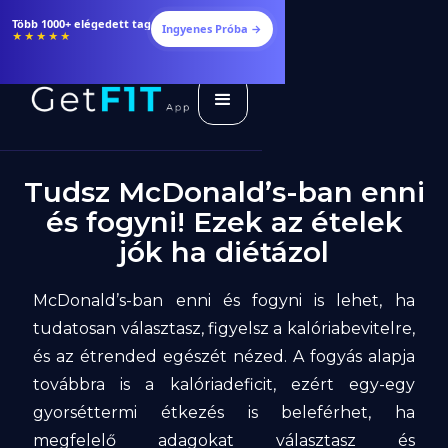
Étrendek, receptek és edzéstervek
Ingyenes Próba →
★★★★★
Tudsz McDonald’s-ban enni
és fogyni! Ezek az ételek
jók ha diétázol
McDonald’s-ban enni és fogyni is lehet, ha
tudatosan választasz, figyelsz a kalóriabevitelre,
és az étrended egészét nézed. A fogyás alapja
továbbra is a kalóriadeficit, ezért egy-egy
gyorséttermi étkezés is beleférhet, ha
megfelelő adagokat választasz és