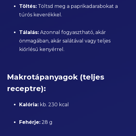
Töltés:
Töltsd meg a paprikadarabokat a
túrós keverékkel.
Tálalás:
Azonnal fogyasztható, akár
önmagában, akár salátával vagy teljes
kiőrlésű kenyérrel.
Makrotápanyagok (teljes
receptre):
Kalória:
kb. 230 kcal
Fehérje:
28 g