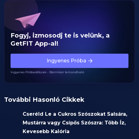
Fogyj, izmosodj te is velünk, a
GetFIT App-al!
Ingyenes Próba
Ingyenes Próbaidőszak - Bármikor lemondható
További Hasonló Cikkek
Cseréld Le a Cukros Szószokat Salsára,
Mustárra vagy Csípős Szószra: Több Íz,
Kevesebb Kalória