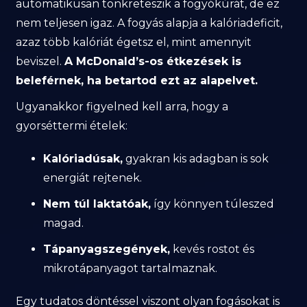
automatikusan tönkreteszik a fogyókúrát, de ez
nem teljesen igaz. A fogyás alapja a kalóriadeficit,
azaz több kalóriát égetsz el, mint amennyit
beviszel.
A McDonald’s-os étkezések is
beleférnek, ha betartod ezt az alapelvet.
Ugyanakkor figyelned kell arra, hogy a
gyorséttermi ételek:
Kalóriadúsak,
gyakran kis adagban is sok
energiát rejtenek.
Nem túl laktatóak,
így könnyen túleszed
magad.
Tápanyagszegények,
kevés rostot és
mikrotápanyagot tartalmaznak.
Egy tudatos döntéssel viszont olyan fogásokat is