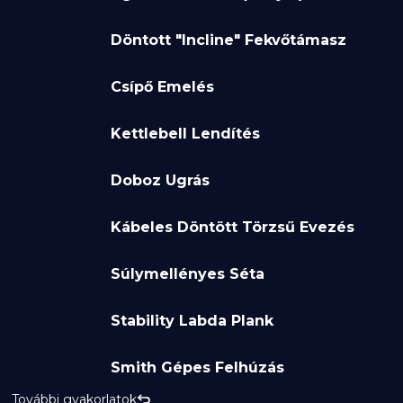
Döntott "Incline" Fekvőtámasz
Csípő Emelés
Kettlebell Lendítés
Doboz Ugrás
Kábeles Döntött Törzsű Evezés
Súlymellényes Séta
Stability Labda Plank
Smith Gépes Felhúzás
További gyakorlatok