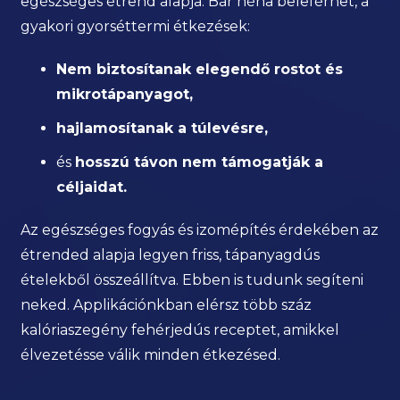
egészséges étrend alapja. Bár néha beleférhet, a
gyakori gyorséttermi étkezések:
Nem biztosítanak elegendő rostot és
mikrotápanyagot,
hajlamosítanak a túlevésre,
és
hosszú távon nem támogatják a
céljaidat.
Az egészséges fogyás és izomépítés érdekében az
étrended alapja legyen friss, tápanyagdús
ételekből összeállítva. Ebben is tudunk segíteni
neked. Applikációnkban elérsz több száz
kalóriaszegény fehérjedús receptet, amikkel
élvezetésse válik minden étkezésed.