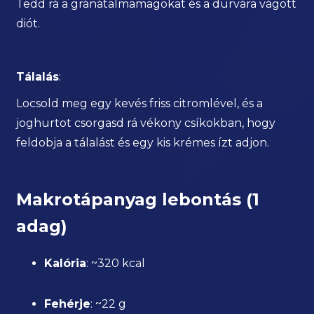
Tedd rá a gránátalmamagokat és a durvára vágott
diót.
Tálalás
:
Locsold meg egy kevés friss citromlével, és a
joghurtot csorgasd rá vékony csíkokban, hogy
feldobja a tálalást és egy kis krémes ízt adjon.
Makrotápanyag lebontás (1
adag)
Kalória
: ~320 kcal
Fehérje
: ~22 g