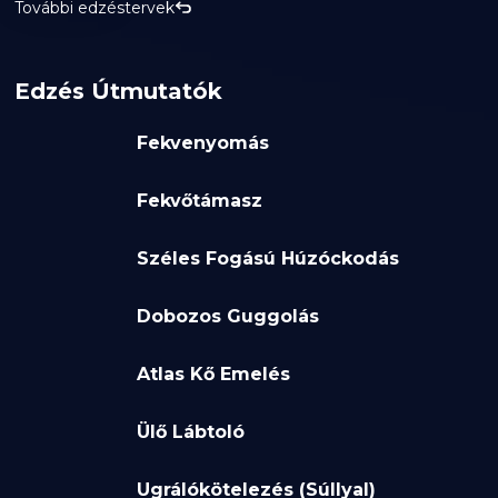
További edzéstervek
Edzés Útmutatók
Fekvenyomás
Fekvőtámasz
Széles Fogású Húzóckodás
Dobozos Guggolás
Atlas Kő Emelés
Ülő Lábtoló
Ugrálókötelezés (Súllyal)