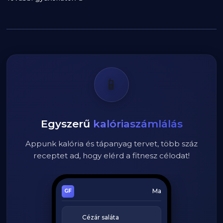
📱
Egyszerű
kalóriaszámlálás
Appunk kalória és tápanyag tervet, több száz
receptet ad, hogy elérd a fitnesz célodat!
Ma
Cézár saláta