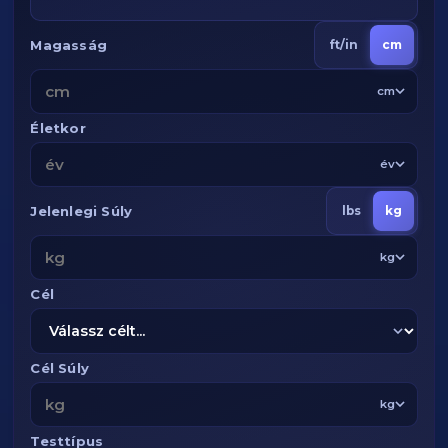
Magasság
ft/in
cm
cm
Életkor
év
Jelenlegi Súly
lbs
kg
kg
Cél
Cél Súly
kg
Testtípus