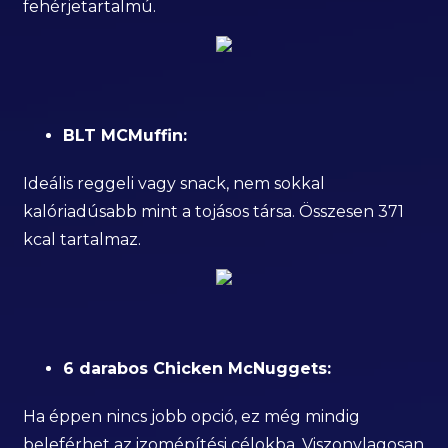
fehérjetartalmú.
BLT MCMuffin:
Ideális reggeli vagy snack, nem sokkal
kalóriadúsabb mint a tojásos társa. Összesen 371
kcal tartalmaz.
6 darabos Chicken McNuggets:
Ha éppen nincs jobb opció, ez még mindig
beleférhet az izomépítési célokba. Viszonylagosan