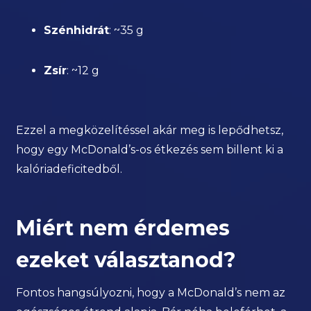
Szénhidrát
: ~35 g
Zsír
: ~12 g
Ezzel a megközelítéssel akár meg is lepődhetsz,
hogy egy McDonald’s-os étkezés sem billent ki a
kalóriadeficitedből.
Miért nem érdemes
ezeket választanod?
Fontos hangsúlyozni, hogy a McDonald’s nem az