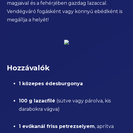
magjaival és a fehérjében gazdag lazaccal.
Vendégváró fogásként vagy könnyű ebédként is
megállja a helyét!
Hozzávalók
1 közepes édesburgonya
100 g lazacfilé
(sütve vagy párolva, kis
darabokra vágva)
1 evőkanál friss petrezselyem
, aprítva