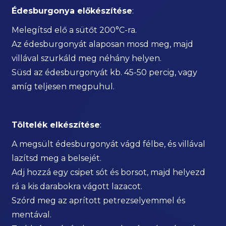
Édesburgonya előkészítése
:
Melegítsd elő a sütőt 200°C-ra.
Az édesburgonyát alaposan mosd meg, majd
villával szurkáld meg néhány helyen.
Süsd az édesburgonyát kb. 45-50 percig, vagy
amíg teljesen megpuhul.
Töltelék elkészítése
:
A megsült édesburgonyát vágd félbe, és villával
lazítsd meg a belsejét.
Adj hozzá egy csipet sót és borsot, majd helyezd
rá a kis darabokra vágott lazacot.
Szórd meg az aprított petrezselyemmel és
mentával.