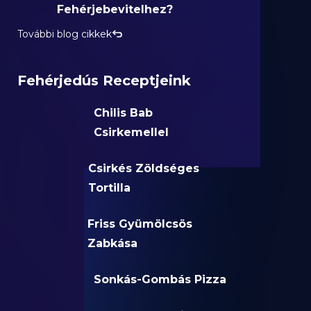
Fehérjebevitelhez?
További blog cikkek
Fehérjedús Receptjeink
Chilis Bab
Csirkemellel
Csirkés Zöldséges
Tortilla
Friss Gyümölcsös
Zabkása
Sonkás-Gombás Pizza