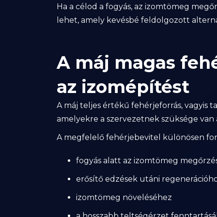
Ha a célod a fogyás, az izomtömeg megőrz
lehet, amely kevésbé feldolgozott alter
A máj magas fehé
az izomépítést
A máj teljes értékű fehérjeforrás, vagyis 
amelyekre a szervezetnek szüksége van a
A megfelelő fehérjebevitel különösen fon
fogyás alatt az izomtömeg megőrzé
erősítő edzések utáni regenerációh
izomtömeg növeléséhez
a hosszabb teltségérzet fenntartás