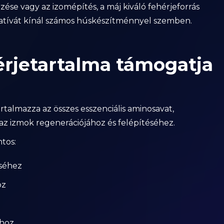
ése vagy az izomépítés, a máj kiváló fehérjeforrás
natívát kínál számos húskészítménnyel szemben.
rjetartalma támogatja
tartalmazza az összes esszenciális aminosavat,
z izmok regenerációjához és felépítéséhez.
tos:
séhez
oz
ához