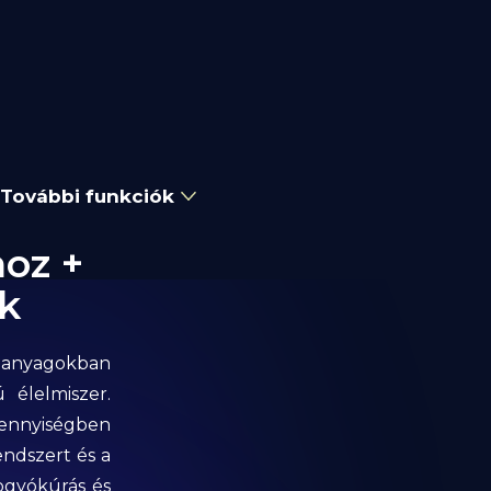
További funkciók
hoz +
k
ápanyagokban
 élelmiszer.
mennyiségben
ndszert és a
ogyókúrás és