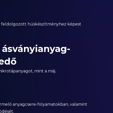
 feldolgozott húskészítményhez képest
s ásványianyag-
kedő
mikrotápanyagot, mint a máj.
ermelő anyagcsere-folyamatokban, valamint
ödését.