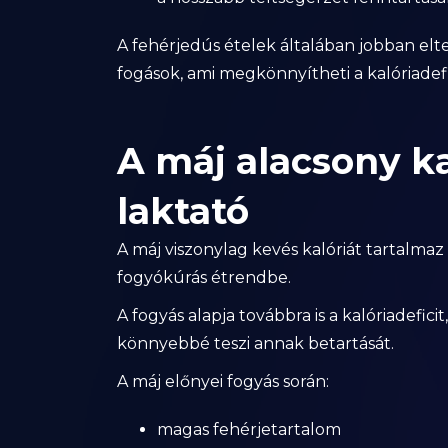
A fehérjedús ételek általában jobban elt
fogások, ami megkönnyítheti a kalóriadefi
A máj alacsony ka
laktató
A máj viszonylag kevés kalóriát tartalmaz
fogyókúrás étrendbe.
A fogyás alapja továbbra is a kalóriadefici
könnyebbé teszi annak betartását.
A máj előnyei fogyás során:
magas fehérjetartalom