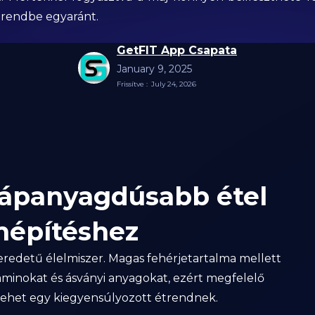
trendbe egyaránt.
GetFIT App Csapata
January 9, 2025
Frissítve :
July 24, 2026
gtápanyagdúsabb étel
mépítéshez
eredetű élelmiszer. Magas fehérjetartalma mellett
minokat és ásványi anyagokat, ezért megfelelő
lehet egy kiegyensúlyozott étrendnek.