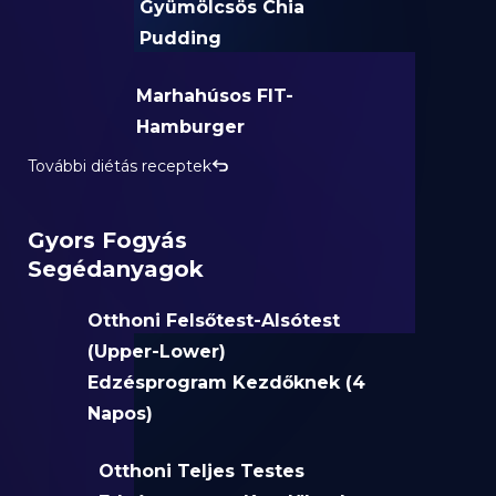
Gyümölcsös Chia
Pudding
Marhahúsos FIT-
Hamburger
További diétás receptek
Gyors Fogyás
Segédanyagok
Otthoni Felsőtest-Alsótest
(Upper-Lower)
Edzésprogram Kezdőknek (4
Napos)
Otthoni Teljes Testes