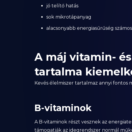
jó telítő hatás
sok mikrotápanyag
alacsonyabb energiasűrűség számos
A máj vitamin- é
tartalma kiemel
Kevés élelmiszer tartalmaz annyi fontos 
B-vitaminok
A B-vitaminok részt vesznek az energiat
támogatják az idegrendszer normál műk