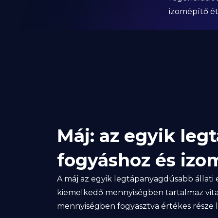
izomépítő é
Máj: az egyik le
fogyáshoz és izo
A máj az egyik legtápanyagdúsabb állati 
kiemelkedő mennyiségben tartalmaz vita
mennyiségben fogyasztva értékes része 