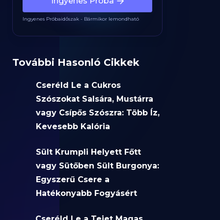
Ingyenes Próba
Ingyenes Próbaidőszak - Bármikor lemondható
További Hasonló Cikkek
Cseréld Le a Cukros
Szószokat Salsára, Mustárra
vagy Csípős Szószra: Több Íz,
Kevesebb Kalória
Sült Krumpli Helyett Főtt
vagy Sütőben Sült Burgonya:
Egyszerű Csere a
Hatékonyabb Fogyásért
Cseréld Le a Tejet Magas