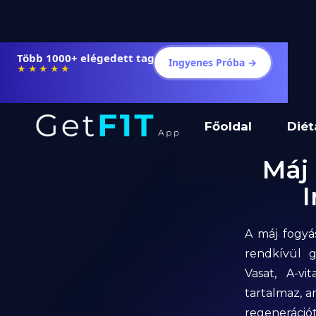
Több 1000+ elégedett tag
Ingyenes Próba →
★★★★★
Főoldal
Diét
Máj 
A máj fogyá
rendkívül g
Vasat, A-vi
tartalmaz, 
regeneráció