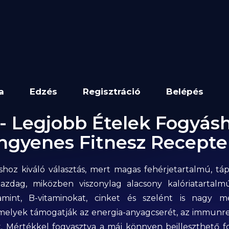
a
Edzés
Regisztráció
Belépés
- Legjobb Ételek Fogyás
Ingyenes Fitnesz Recepte
shoz kiváló választás, mert magas fehérjetartalmú, t
azdag, miközben viszonylag alacsony kalóriatartalmú
tamint, B-vitaminokat, cinket és szelént is nagy 
amelyek támogatják az energia-anyagcserét, az immunre
t. Mértékkel fogyasztva a máj könnyen beilleszthető f