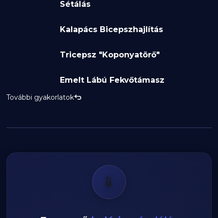
Sétálás
Kalapács Bicepszhajlítás
Tricepsz "Koponyatörő"
Emelt Lábú Fekvőtámasz
További gyakorlatok
📱