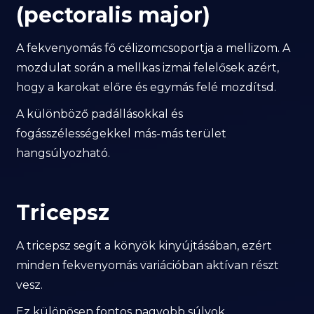
(pectoralis major)
A fekvenyomás fő célizomcsoportja a mellizom. A
mozdulat során a mellkas izmai felelősek azért,
hogy a karokat előre és egymás felé mozdítsd.
A különböző padállásokkal és
fogásszélességekkel más-más terület
hangsúlyozható.
Tricepsz
A tricepsz segít a könyök kinyújtásában, ezért
minden fekvenyomás variációban aktívan részt
vesz.
Ez különösen fontos nagyobb súlyok