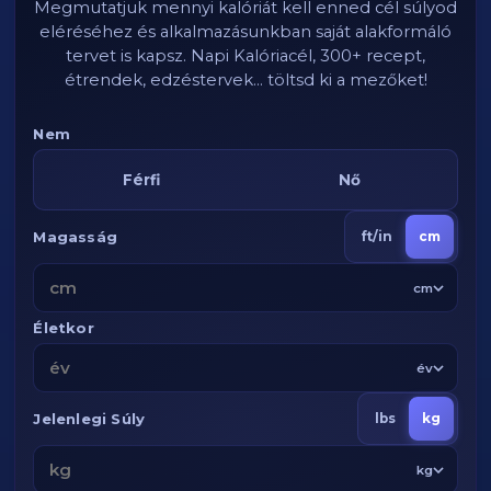
Megmutatjuk mennyi kalóriát kell enned cél súlyod
eléréséhez és alkalmazásunkban saját alakformáló
tervet is kapsz. Napi Kalóriacél, 300+ recept,
étrendek, edzéstervek... töltsd ki a mezőket!
Nem
Férfi
Nő
Magasság
ft/in
cm
cm
Életkor
év
Jelenlegi Súly
lbs
kg
kg