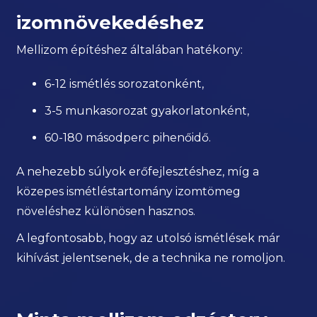
izomnövekedéshez
Mellizom építéshez általában hatékony:
6-12 ismétlés sorozatonként,
3-5 munkasorozat gyakorlatonként,
60-180 másodperc pihenőidő.
A nehezebb súlyok erőfejlesztéshez, míg a
közepes ismétléstartomány izomtömeg
növeléshez különösen hasznos.
A legfontosabb, hogy az utolsó ismétlések már
kihívást jelentsenek, de a technika ne romoljon.