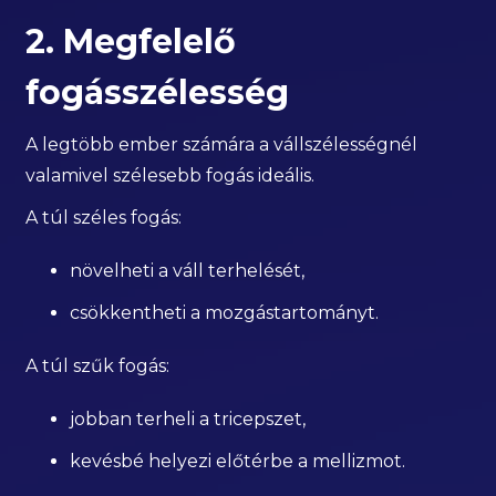
2. Megfelelő
fogásszélesség
A legtöbb ember számára a vállszélességnél
valamivel szélesebb fogás ideális.
A túl széles fogás:
növelheti a váll terhelését,
csökkentheti a mozgástartományt.
A túl szűk fogás:
jobban terheli a tricepszet,
kevésbé helyezi előtérbe a mellizmot.