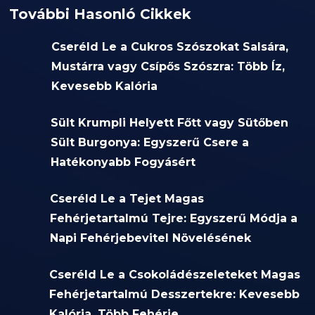
További Hasonló Cikkek
Cseréld Le a Cukros Szószokat Salsára,
Mustárra vagy Csípős Szószra: Több Íz,
Kevesebb Kalória
Sült Krumpli Helyett Főtt vagy Sütőben
Sült Burgonya: Egyszerű Csere a
Hatékonyabb Fogyásért
Cseréld Le a Tejet Magas
Fehérjetartalmú Tejre: Egyszerű Módja a
Napi Fehérjebevitel Növelésének
Cseréld Le a Csokoládészeleteket Magas
Fehérjetartalmú Desszertekre: Kevesebb
Kalória, Több Fehérje