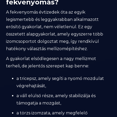
fekvenyomás?
A fekvenyomás évtizedek óta az egyik
legismertebb és leggyakrabban alkalmazott
erősítő gyakorlat, nem véletlenül. Ez egy
összetett alapgyakorlat, amely egyszerre több
izomcsoportot dolgoztat meg, így rendkívül
hatékony választás mellizomépítéshez.
A gyakorlat elsődlegesen a nagy mellizmot
terheli, de jelentős szerepet kap benne:
a tricepsz, amely segíti a nyomó mozdulat
végrehajtását,
a váll elülső része, amely stabilizálja és
támogatja a mozgást,
a törzs izomzata, amely megfelelő