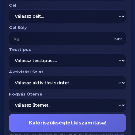
Cél
Cél Súly
kg
Testtípus
Aktivitási Szint
Fogyás Üteme
Kalóriszükséglet kiszámítása!
Az eredmények becslések, és nem helyettesítik a szakorvosi tanácsot.