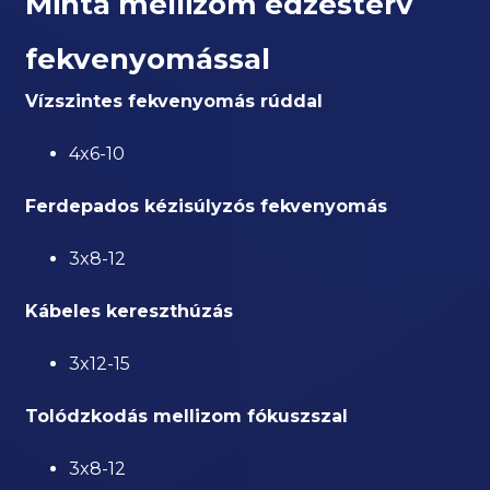
Minta mellizom edzésterv
fekvenyomással
Vízszintes fekvenyomás rúddal
4x6-10
Ferdepados kézisúlyzós fekvenyomás
3x8-12
Kábeles kereszthúzás
3x12-15
Tolódzkodás mellizom fókuszszal
3x8-12