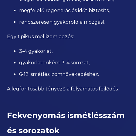
megfelelő regenerációs időt biztosíts,
rendszeresen gyakorold a mozgást.
Egy tipikus mellizom edzés:
3-4 gyakorlat,
gyakorlatonként 3-4 sorozat,
6-12 ismétlés izomnövekedéshez.
A legfontosabb tényező a folyamatos fejlődés.
Fekvenyomás ismétlésszám
és sorozatok