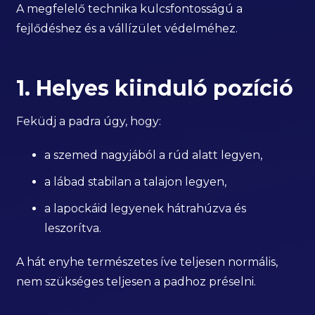
A megfelelő technika kulcsfontosságú a
fejlődéshez és a vállízület védelméhez.
1. Helyes kiinduló pozíció
Feküdj a padra úgy, hogy:
a szemed nagyjából a rúd alatt legyen,
a lábad stabilan a talajon legyen,
a lapockáid legyenek hátrahúzva és
leszorítva.
A hát enyhe természetes íve teljesen normális,
nem szükséges teljesen a padhoz préselni.