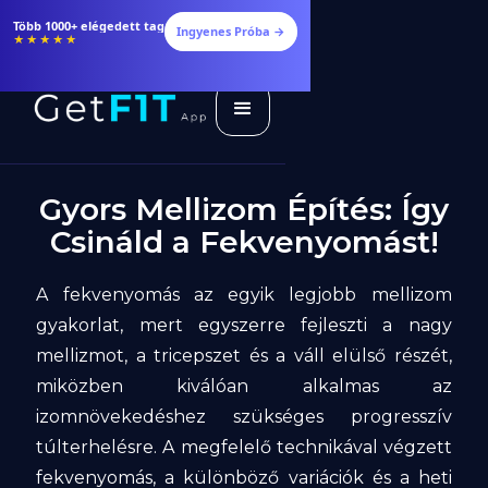
Több 1000+ elégedett tag
Ingyenes Próba →
★★★★★
Gyors Mellizom Építés: Így
Csináld a Fekvenyomást!
A fekvenyomás az egyik legjobb mellizom
gyakorlat, mert egyszerre fejleszti a nagy
mellizmot, a tricepszet és a váll elülső részét,
miközben kiválóan alkalmas az
izomnövekedéshez szükséges progresszív
túlterhelésre. A megfelelő technikával végzett
fekvenyomás, a különböző variációk és a heti