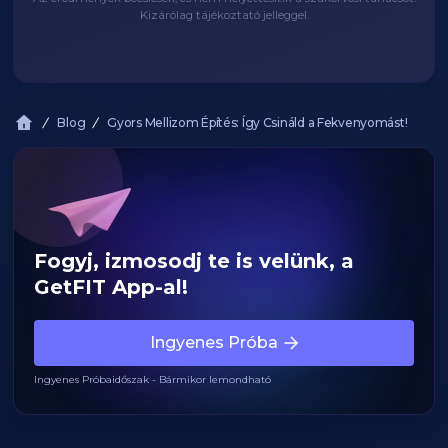
Kizárólag tájékoztató jelleggel.
Blog
Gyors Mellizom Építés: Így Csináld a Fekvenyomást!
Fogyj, izmosodj te is velünk, a
GetFIT App-al!
Ingyenes Próba
Ingyenes Próbaidőszak - Bármikor lemondható