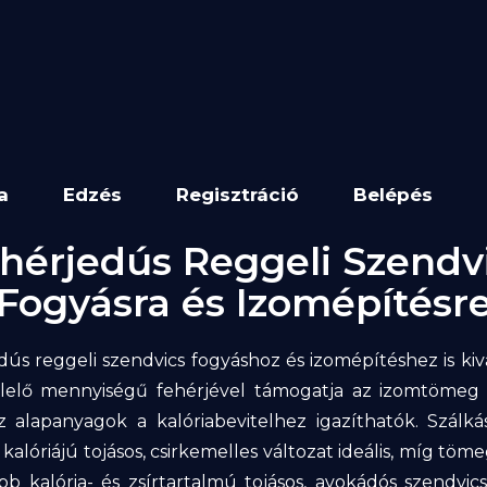
a
Edzés
Regisztráció
Belépés
hérjedús Reggeli Szendv
Fogyásra és Izomépítésr
dús reggeli szendvics fogyáshoz és izomépítéshez is kivá
elő mennyiségű fehérjével támogatja az izomtömeg
 alapanyagok a kalóriabevitelhez igazíthatók. Szálká
kalóriájú tojásos, csirkemelles változat ideális, míg tö
b kalória- és zsírtartalmú tojásos, avokádós szendvics