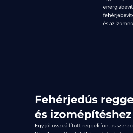
energiabev
fehérjebevi
és az izomn
Fehérjedús regge
és izomépítéshez
Egy jól összeállított reggeli fontos szer