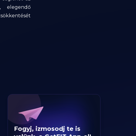
i, elegendő
csökkentését
Fogyj, izmosodj te is