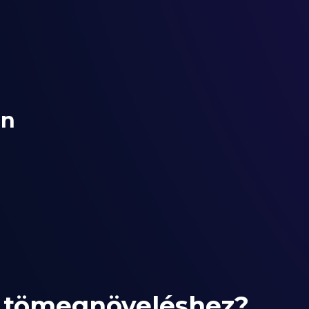
an
ás tömegnöveléshez?