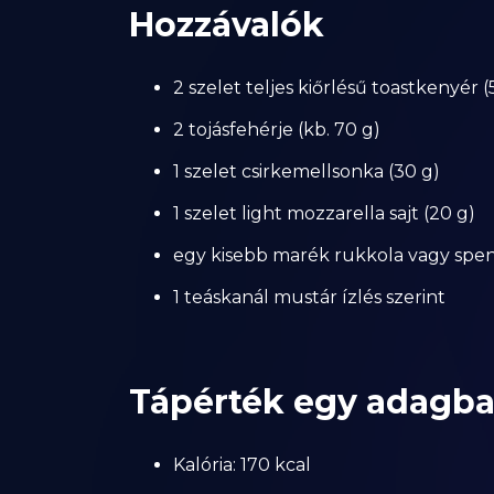
Hozzávalók
2 szelet teljes kiőrlésű toastkenyér (
2 tojásfehérje (kb. 70 g)
1 szelet csirkemellsonka (30 g)
1 szelet light mozzarella sajt (20 g)
egy kisebb marék rukkola vagy spen
1 teáskanál mustár ízlés szerint
Tápérték egy adagb
Kalória: 170 kcal