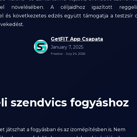
itel növelésében. A céljaidhoz igazított reggel
tel és következetes edzés együtt támogatja a testzsír 
övekedést.
GetFIT App Csapata
January 7, 2025
Frissítve :
July 24, 2026
li szendvics fogyáshoz
epet játszhat a fogyásban és az izomépítésben is. Nem