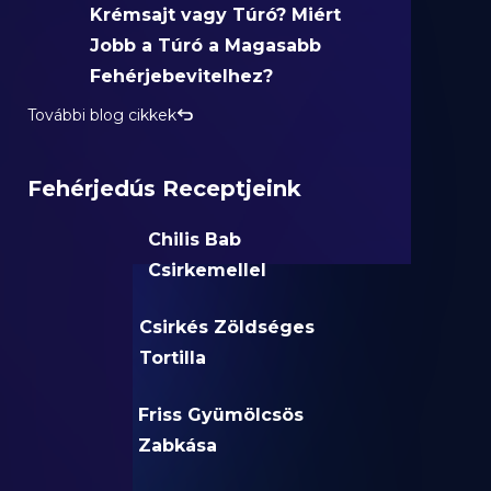
Krémsajt vagy Túró? Miért
Jobb a Túró a Magasabb
Fehérjebevitelhez?
További blog cikkek
Fehérjedús Receptjeink
Chilis Bab
Csirkemellel
Csirkés Zöldséges
Tortilla
Friss Gyümölcsös
Zabkása