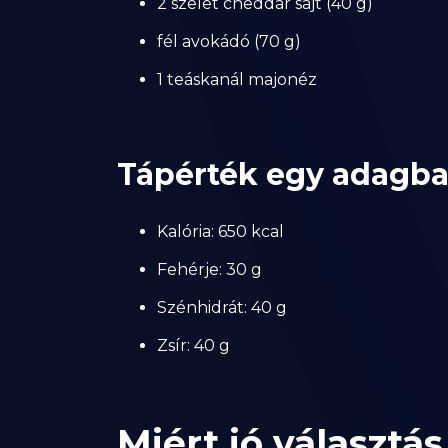
2 szelet cheddar sajt (40 g)
fél avokádó (70 g)
1 teáskanál majonéz
Tápérték egy adagb
Kalória: 650 kcal
Fehérje: 30 g
Szénhidrát: 40 g
Zsír: 40 g
Miért jó választ