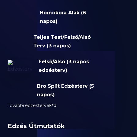
Homokóra Alak (6
napos)
Teljes Test/Felső/Alsó
Terv (3 napos)
Felső/Alsó (3 napos
edzésterv)
Bro Split Edzésterv (5
napos)
További edzéstervek
Edzés Útmutatók