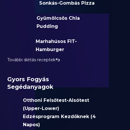
Sonkás-Gombás Pizza
Gyümölcsös Chia
Pudding
Marhahúsos FIT-
Hamburger
További diétás receptek
Gyors Fogyás
Segédanyagok
Otthoni Felsőtest-Alsótest
(Upper-Lower)
Edzésprogram Kezdőknek (4
Napos)