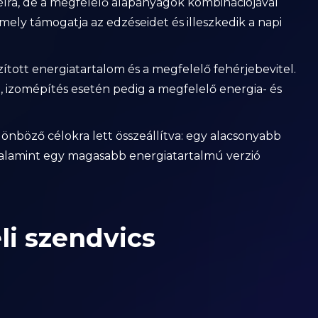
élra, de a megfelelő alapanyagok kombinációjával
mely támogatja az edzéseidet és illeszkedik a napi
tott energiatartalom és a megfelelő fehérjebevitel.
a, izomépítés esetén pedig a megfelelő energia- és
lönböző célokra lett összeállítva: egy alacsonyabb
 valamint egy magasabb energiatartalmú verzió
li szendvics