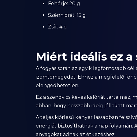
Fehérje: 20 g
Szénhidrát: 15 g
Zsír: 4 g
Miért ideális ez 
A fogyás során az egyik legfontosabb cél 
izomtömegedet. Ehhez a megfelelő fehérj
elengedhetetlen.
Ez a szendvics kevés kalóriát tartalmaz, 
abban, hogy hosszabb ideig jóllakott mara
A teljes kiőrlésű kenyér lassabban felsz
energiát biztosíthatnak a nap folyamán. A
anyagokat adnak az étkezéshez.