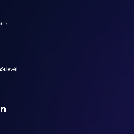
50 g)
ótlevél
an