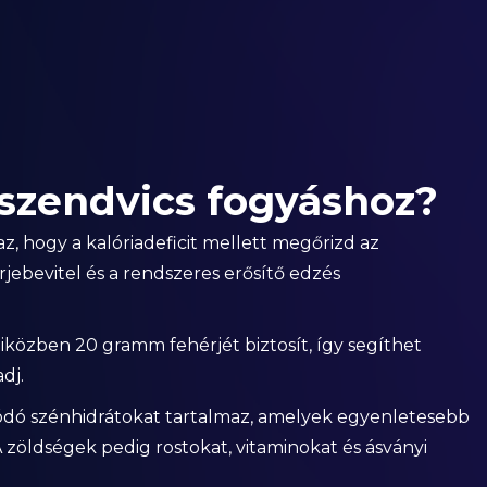
a szendvics fogyáshoz?
az, hogy a kalóriadeficit mellett megőrizd az
ebevitel és a rendszeres erősítő edzés
miközben 20 gramm fehérjét biztosít, így segíthet
dj.
ívódó szénhidrátokat tartalmaz, amelyek egyenletesebb
 zöldségek pedig rostokat, vitaminokat és ásványi