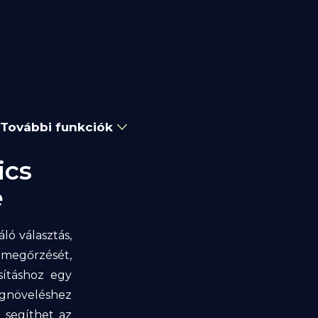
További funkciók
ics
e
ló választás,
 megőrzését,
sításhoz egy
megnöveléshez
 segíthet az