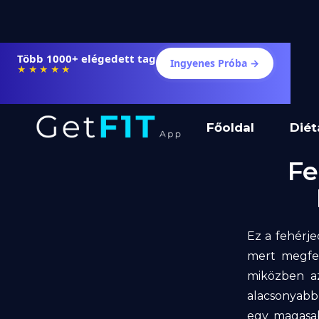
Több 1000+ elégedett tag
Ingyenes Próba →
★★★★★
Főoldal
Diét
Fe
Ez a fehérje
mert megfel
miközben az
alacsonyabb 
egy magasab