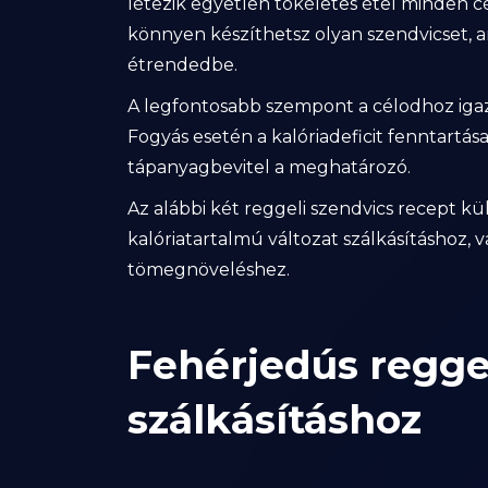
létezik egyetlen tökéletes étel minden c
könnyen készíthetsz olyan szendvicset, a
étrendedbe.
A legfontosabb szempont a célodhoz igazí
Fogyás esetén a kalóriadeficit fenntartás
tápanyagbevitel a meghatározó.
Az alábbi két reggeli szendvics recept kü
kalóriatartalmú változat szálkásításhoz,
tömegnöveléshez.
Fehérjedús regge
szálkásításhoz