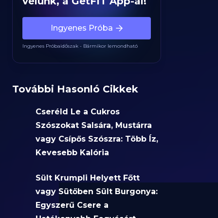
velünk, a GetFIT App-al!
Ingyenes Próba
Ingyenes Próbaidőszak - Bármikor lemondható
További Hasonló Cikkek
Cseréld Le a Cukros
Szószokat Salsára, Mustárra
vagy Csípős Szószra: Több Íz,
Kevesebb Kalória
Sült Krumpli Helyett Főtt
vagy Sütőben Sült Burgonya:
Egyszerű Csere a