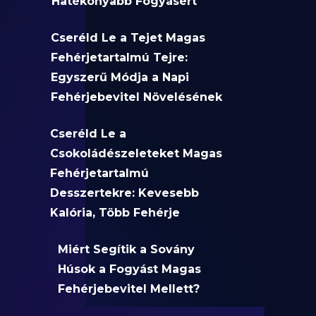
Hatékonyabb Fogyásért
Cseréld Le a Tejet Magas
Fehérjetartalmú Tejre:
Egyszerű Módja a Napi
Fehérjebevitel Növelésének
Cseréld Le a
Csokoládészeleteket Magas
Fehérjetartalmú
Desszertekre: Kevesebb
Kalória, Több Fehérje
Miért Segítik a Sovány
Húsok a Fogyást Magas
Fehérjebevitel Mellett?