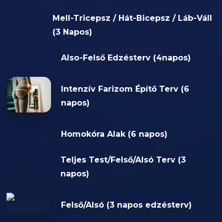
Mell-Tricepsz / Hát-Bicepsz / Láb-Váll
(3 Napos)
Also-Felső Edzésterv (4napos)
Intenzív Farizom Építő Terv (6
napos)
Homokóra Alak (6 napos)
Teljes Test/Felső/Alsó Terv (3
napos)
Felső/Alsó (3 napos edzésterv)