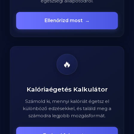
egészségi állapotodról.
Ellenőrizd most
→
🔥
Kalóriaégetés Kalkulátor
Számold ki, mennyi kalóriát égetsz el
különböző edzésekkel, és találd meg a
számodra legjobb mozgásformát.