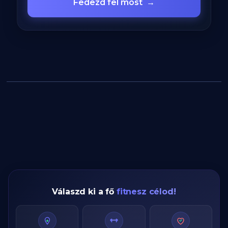
Fedezd fel most
→
Válaszd ki a fő
fitnesz célod!