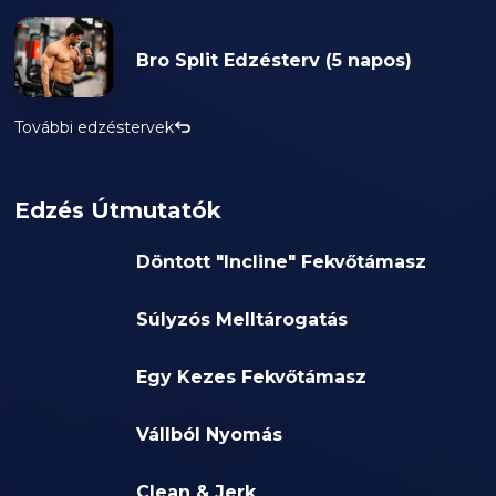
Bro Split Edzésterv (5 napos)
További edzéstervek
Edzés Útmutatók
Döntott "Incline" Fekvőtámasz
Súlyzós Melltárogatás
Egy Kezes Fekvőtámasz
Vállból Nyomás
Clean & Jerk