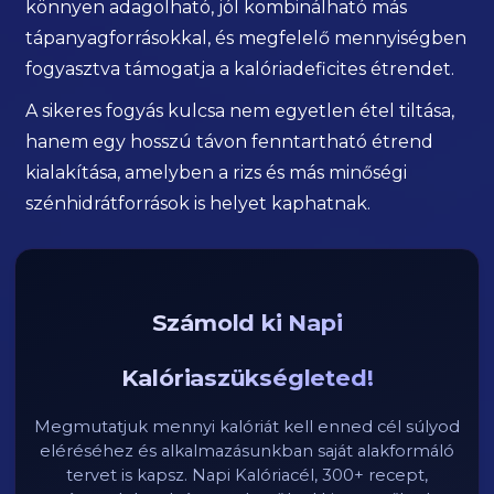
könnyen adagolható, jól kombinálható más
tápanyagforrásokkal, és megfelelő mennyiségben
fogyasztva támogatja a kalóriadeficites étrendet.
A sikeres fogyás kulcsa nem egyetlen étel tiltása,
hanem egy hosszú távon fenntartható étrend
kialakítása, amelyben a rizs és más minőségi
szénhidrátforrások is helyet kaphatnak.
Számold ki Napi
Kalóriaszükségleted!
Megmutatjuk mennyi kalóriát kell enned cél súlyod
eléréséhez és alkalmazásunkban saját alakformáló
tervet is kapsz. Napi Kalóriacél, 300+ recept,