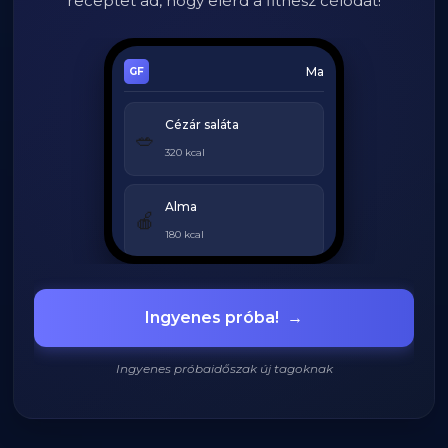
receptet ad, hogy elérd a fitnesz célodat!
Ma
Cézár saláta
🥗
320 kcal
Alma
🍎
180 kcal
Grillezett csirke
🍗
Ingyenes próba!
→
420 kcal
Ingyenes próbaidőszak új tagoknak
920
/
2200
kcal