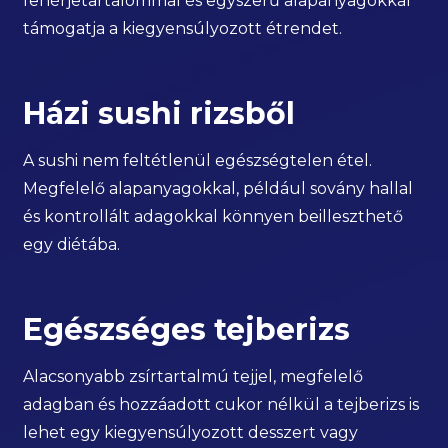
fehérjetartalommal és egyszerű alapanyagokkal
támogatja a kiegyensúlyozott étrendet.
Házi sushi rizsből
A sushi nem feltétlenül egészségtelen étel.
Megfelelő alapanyagokkal, például sovány hallal
és kontrollált adagokkal könnyen beilleszthető
egy diétába.
Egészséges tejberizs
Alacsonyabb zsírtartalmú tejjel, megfelelő
adagban és hozzáadott cukor nélkül a tejberizs is
lehet egy kiegyensúlyozott desszert vagy