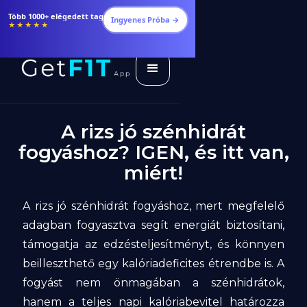
Több 1000+ elégedett tag
Ingyenes Próba →
★★★★★
A rizs jó szénhidrát
fogyáshoz? IGEN, és itt van,
miért!
A rizs jó szénhidrát fogyáshoz, mert megfelelő
adagban fogyasztva segít energiát biztosítani,
támogatja az edzésteljesítményt, és könnyen
beilleszthető egy kalóriadeficites étrendbe is. A
fogyást nem önmagában a szénhidrátok,
hanem a teljes napi kalóriabevitel határozza