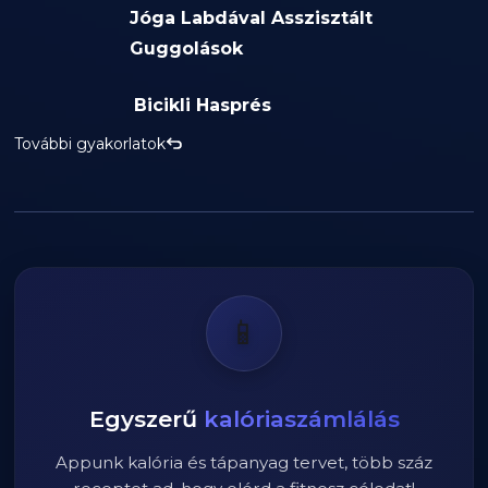
Jóga Labdával Asszisztált
Guggolások
Bicikli Hasprés
További gyakorlatok
📱
Egyszerű
kalóriaszámlálás
Appunk kalória és tápanyag tervet, több száz