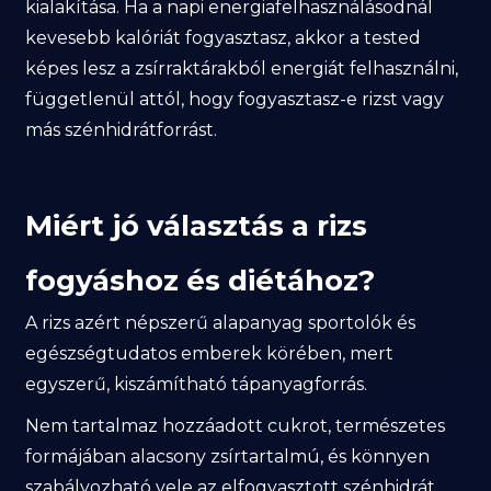
kialakítása. Ha a napi energiafelhasználásodnál
kevesebb kalóriát fogyasztasz, akkor a tested
képes lesz a zsírraktárakból energiát felhasználni,
függetlenül attól, hogy fogyasztasz-e rizst vagy
más szénhidrátforrást.
Miért jó választás a rizs
fogyáshoz és diétához?
A rizs azért népszerű alapanyag sportolók és
egészségtudatos emberek körében, mert
egyszerű, kiszámítható tápanyagforrás.
Nem tartalmaz hozzáadott cukrot, természetes
formájában alacsony zsírtartalmú, és könnyen
szabályozható vele az elfogyasztott szénhidrát