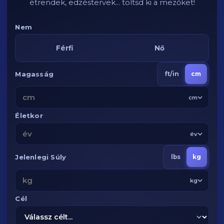
étrendek, edzéstervek... töltsd ki a mezőket!
Nem
Férfi
Nő
Magasság
ft/in
cm
cm
Életkor
év
Jelenlegi Súly
lbs
kg
kg
Cél