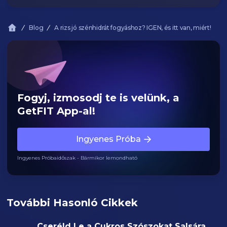
Blog
A rizs jó szénhidrát fogyáshoz? IGEN, és itt van, miért!
Fogyj, izmosodj te is velünk, a
GetFIT App-al!
Ingyenes Próba
Ingyenes Próbaidőszak - Bármikor lemondható
További Hasonló Cikkek
Cseréld Le a Cukros Szószokat Salsára,