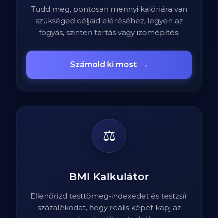
Tudd meg, pontosan mennyi kalóriára van
szükséged céljaid eléréséhez, legyen az
fogyás, szinten tartás vagy izomépítés.
Számold ki most
→
⚖️
BMI Kalkulátor
Ellenőrizd testtömeg-indexedet és testzsír
százalékodat, hogy reális képet kapj az