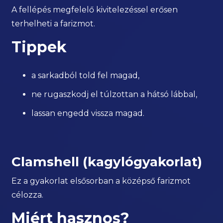
A fellépés megfelelő kivitelezéssel erősen
terhelheti a farizmot.
Tippek
a sarkadból told fel magad,
ne rugaszkodj el túlzottan a hátsó lábbal,
lassan engedd vissza magad.
Clamshell (kagylógyakorlat)
Ez a gyakorlat elsősorban a középső farizmot
célozza.
Miért hasznos?