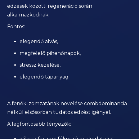
edzések közötti regeneráció során
alkalmazkodnak.
Fontos:
elegendő alvás,
megfelelő pihenőnapok,
stressz kezelése,
elegendő tápanyag.
A fenék izomzatának növelése combdominancia
nélkül elsősorban tudatos edzést igényel.
A legfontosabb tényezők:
válassz farizom fókuszú gyakorlatokat,