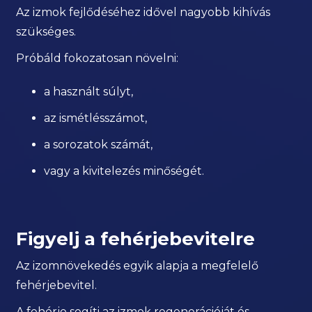
Az izmok fejlődéséhez idővel nagyobb kihívás
szükséges.
Próbáld fokozatosan növelni:
a használt súlyt,
az ismétlésszámot,
a sorozatok számát,
vagy a kivitelezés minőségét.
Figyelj a fehérjebevitelre
Az izomnövekedés egyik alapja a megfelelő
fehérjebevitel.
A fehérje segíti az izmok regenerációját és