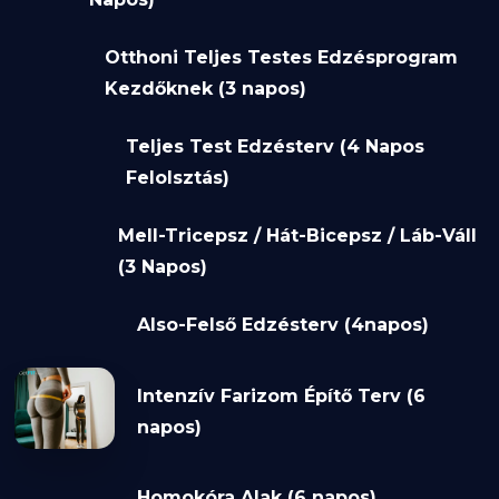
Otthoni Teljes Testes Edzésprogram
Kezdőknek (3 napos)
Teljes Test Edzésterv (4 Napos
Felolsztás)
Mell-Tricepsz / Hát-Bicepsz / Láb-Váll
(3 Napos)
Also-Felső Edzésterv (4napos)
Intenzív Farizom Építő Terv (6
napos)
Homokóra Alak (6 napos)