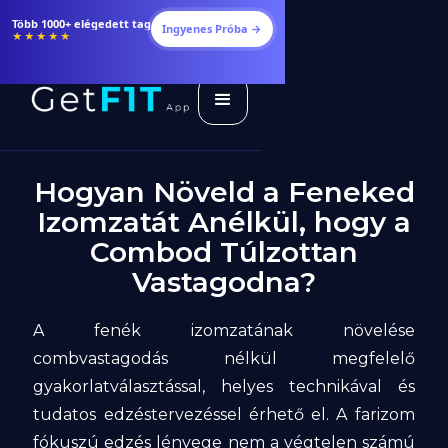
Több 1000+ elégedett tag
Ingyenes Próba →
★★★★★
Hogyan Növeld a Feneked
Izomzatát Anélkül, hogy a
Combod Túlzottan
Vastagodna?
A fenék izomzatának növelése
combvastagodás nélkül megfelelő
gyakorlatválasztással, helyes technikával és
tudatos edzéstervezéssel érhető el. A farizom
fókuszú edzés lényege nem a végtelen számú