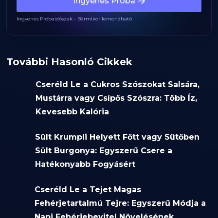
Ingyenes Próba
Ingyenes Próbaidőszak - Bármikor lemondható
További Hasonló Cikkek
Cseréld Le a Cukros Szószokat Salsára,
Mustárra vagy Csípős Szószra: Több Íz,
Kevesebb Kalória
Sült Krumpli Helyett Főtt vagy Sütőben
Sült Burgonya: Egyszerű Csere a
Hatékonyabb Fogyásért
Cseréld Le a Tejet Magas
Fehérjetartalmú Tejre: Egyszerű Módja a
Napi Fehérjebevitel Növelésének