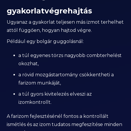
gyakorlatvégrehajtás
Ugyanaz a gyakorlat teljesen más izmot terhelhet
attól függően, hogyan hajtod végre.
Például egy bolgár guggolásnál:
a túl egyenes törzs nagyobb combterhelést
okozhat,
a rövid mozgástartomány csökkentheti a
farizom munkáját,
a túl gyors kivitelezés elveszi az
izomkontrollt.
A farizom fejlesztésénél fontos a kontrollált
ismétlés és az izom tudatos megfeszítése minden