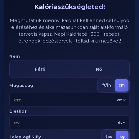
Kalóriaszükségleted!
Megmutatjuk mennyi kalóriát kell enned cél súlyod
eléréséhez és alkalmazásunkban saját alakformáló
tervet is kapsz. Napi Kalóriacél, 300+ recept,
étrendek, edzéstervek... töltsd ki a mezőket!
Nem
Férfi
Nő
Magasság
ft/in
cm
cm
Életkor
év
Jelenlegi Súly
lbs
kg