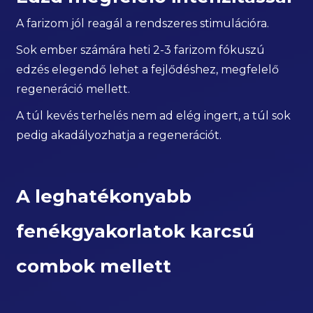
A farizom jól reagál a rendszeres stimulációra.
Sok ember számára heti 2-3 farizom fókuszú
edzés elegendő lehet a fejlődéshez, megfelelő
regeneráció mellett.
A túl kevés terhelés nem ad elég ingert, a túl sok
pedig akadályozhatja a regenerációt.
A leghatékonyabb
fenékgyakorlatok karcsú
combok mellett