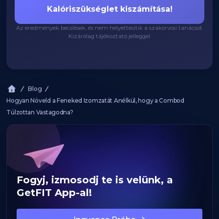
Kalóriszükséglet kiszámítása!
Az eredmények becslések, és nem helyettesítik a szakorvosi tanácsot.
Kizárólag tájékoztató jelleggel.
Blog
Hogyan Növeld a Feneked Izomzatát Anélkül, hogy a Combod
Túlzottan Vastagodna?
Fogyj, izmosodj te is velünk, a
GetFIT App-al!