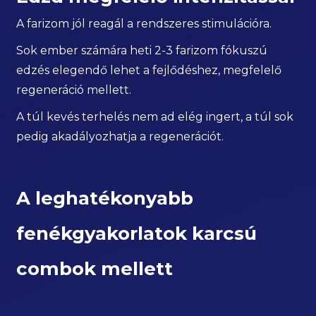
A farizom jól reagál a rendszeres stimulációra.
Sok ember számára heti 2-3 farizom fókuszú
edzés elegendő lehet a fejlődéshez, megfelelő
regeneráció mellett.
A túl kevés terhelés nem ad elég ingert, a túl sok
pedig akadályozhatja a regenerációt.
A leghatékonyabb
fenékgyakorlatok karcsú
combok mellett