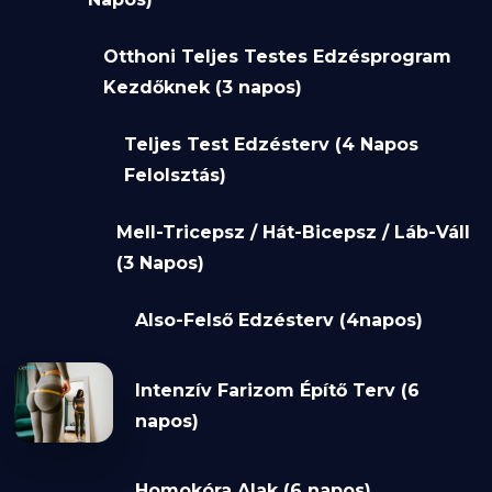
Otthoni Teljes Testes Edzésprogram
Kezdőknek (3 napos)
Teljes Test Edzésterv (4 Napos
Felolsztás)
Mell-Tricepsz / Hát-Bicepsz / Láb-Váll
(3 Napos)
Also-Felső Edzésterv (4napos)
Intenzív Farizom Építő Terv (6
napos)
Homokóra Alak (6 napos)