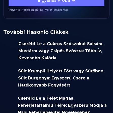
Ingyenes Próba
Ingyenes Próbaidőszak - Bármikor lemondható
További Hasonló Cikkek
Cseréld Le a Cukros Szószokat Salsára,
Mustárra vagy Csípős Szószra: Több Íz,
Kevesebb Kalória
Sült Krumpli Helyett Főtt vagy Sütőben
Sült Burgonya: Egyszerű Csere a
Hatékonyabb Fogyásért
Cseréld Le a Tejet Magas
Fehérjetartalmú Tejre: Egyszerű Módja a
Napi Fehérjebevitel Növelésének