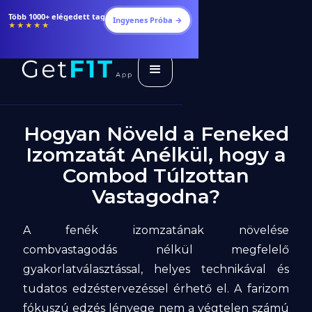
Több 1000+ elégedett tag
Ingyenes Próba →
★★★★★
Hogyan Növeld a Feneked
Izomzatát Anélkül, hogy a
Combod Túlzottan
Vastagodna?
A fenék izomzatának növelése
combvastagodás nélkül megfelelő
gyakorlatválasztással, helyes technikával és
tudatos edzéstervezéssel érhető el. A farizom
fókuszú edzés lényege nem a végtelen számú