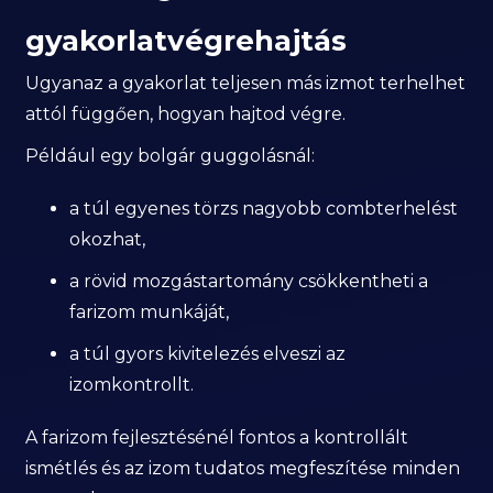
gyakorlatvégrehajtás
Ugyanaz a gyakorlat teljesen más izmot terhelhet
attól függően, hogyan hajtod végre.
Például egy bolgár guggolásnál:
a túl egyenes törzs nagyobb combterhelést
okozhat,
a rövid mozgástartomány csökkentheti a
farizom munkáját,
a túl gyors kivitelezés elveszi az
izomkontrollt.
A farizom fejlesztésénél fontos a kontrollált
ismétlés és az izom tudatos megfeszítése minden