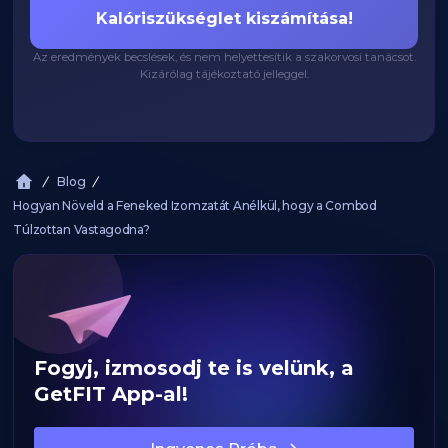
Kalóriszükséglet kiszámítása!
Az eredmények becslések, és nem helyettesítik a szakorvosi tanácsot.
Kizárólag tájékoztató jelleggel.
Blog
Hogyan Növeld a Feneked Izomzatát Anélkül, hogy a Combod
Túlzottan Vastagodna?
Fogyj, izmosodj te is velünk, a
GetFIT App-al!