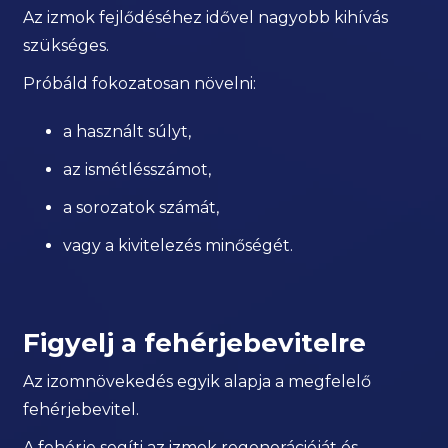
Az izmok fejlődéséhez idővel nagyobb kihívás
szükséges.
Próbáld fokozatosan növelni:
a használt súlyt,
az ismétlésszámot,
a sorozatok számát,
vagy a kivitelezés minőségét.
Figyelj a fehérjebevitelre
Az izomnövekedés egyik alapja a megfelelő
fehérjebevitel.
A fehérje segíti az izmok regenerációját és