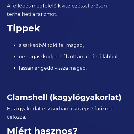
A fellépés megfelelő kivitelezéssel erősen
terhelheti a farizmot.
Tippek
a sarkadból told fel magad,
ne rugaszkodj el túlzottan a hátsó lábbal,
lassan engedd vissza magad.
Clamshell (kagylógyakorlat)
Ez a gyakorlat elsősorban a középső farizmot
célozza.
Miért hasznos?