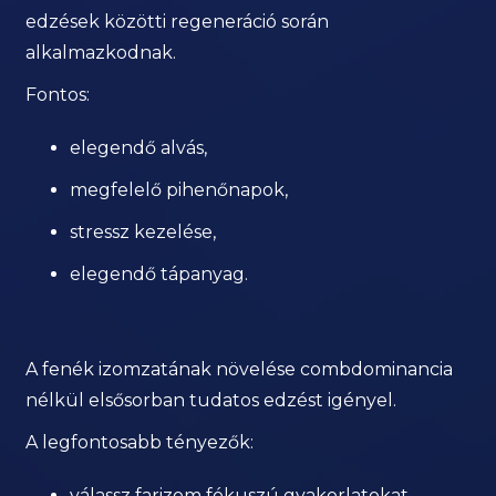
edzések közötti regeneráció során
alkalmazkodnak.
Fontos:
elegendő alvás,
megfelelő pihenőnapok,
stressz kezelése,
elegendő tápanyag.
A fenék izomzatának növelése combdominancia
nélkül elsősorban tudatos edzést igényel.
A legfontosabb tényezők:
válassz farizom fókuszú gyakorlatokat,