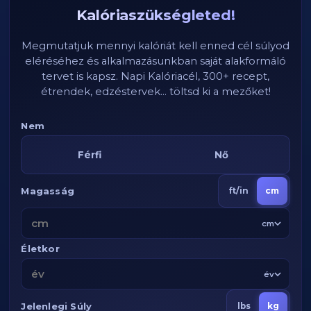
Kalóriaszükségleted!
Megmutatjuk mennyi kalóriát kell enned cél súlyod
eléréséhez és alkalmazásunkban saját alakformáló
tervet is kapsz. Napi Kalóriacél, 300+ recept,
étrendek, edzéstervek... töltsd ki a mezőket!
Nem
Férfi
Nő
Magasság
ft/in
cm
cm
Életkor
év
Jelenlegi Súly
lbs
kg