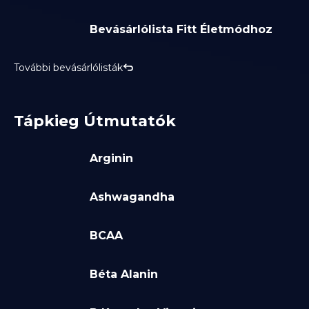
Bevásárlólista Fitt Életmódhoz
További bevásárlólisták
Tápkieg Útmutatók
Arginin
Ashwagandha
BCAA
Béta Alanin