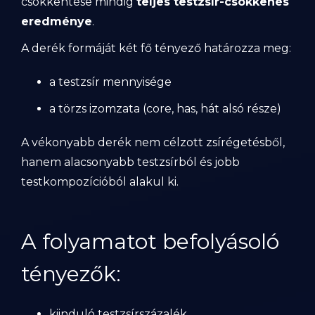
csökkentése mindig
teljes testzsír-csökkenés
eredménye
.
A derék formáját két fő tényező határozza meg:
a testzsír mennyisége
a törzs izomzata (core, has, hát alsó része)
A vékonyabb derék nem célzott zsírégetésből,
hanem alacsonyabb testzsírból és jobb
testkompozícióból alakul ki.
A folyamatot befolyásoló
tényezők:
kiinduló testzsírszázalék