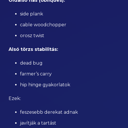
Oldalsó has (obliques):
side plank
cable woodchopper
orosz twist
Alsó törzs stabilitás:
dead bug
farmer’s carry
hip hinge gyakorlatok
Ezek:
feszesebb derekat adnak
javítják a tartást