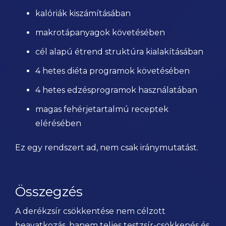
kalóriák kiszámításában
makrotápanyagok követésében
cél alapú étrend struktúra kialakításában
4 hetes diéta programok követésében
4 hetes edzésprogramok használatában
magas fehérjetartalmú receptek
elérésében
Ez egy rendszert ad, nem csak iránymutatást.
Összegzés
A derékzsír csökkentése nem célzott
beavatkozás, hanem teljes testzsír-csökkenés és