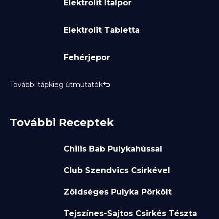
Elektrolit Italpor
Elektrolit Tabletta
Fehérjepor
További tápkieg útmutatók
További Receptek
Chilis Bab Pulykahússal
Club Szendvics Csirkével
Zöldséges Pulyka Pörkölt
Tejszínes-Sajtos Csirkés Tészta