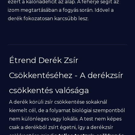
ezért a kalóriadeficit az alap. A fehérje segít az
izom megtartásában a fogyás során. Idővel a
derék fokozatosan karcsúbb lesz.
Étrend Derék Zsír
Csökkentéséhez - A derékzsír
csökkentés valósága
A derék körüli zsír csökkentése sokaknál
kiemelt cél, de a folyamat biológiai szempontból
nem különleges vagy lokális. A test nem képes
csak a derékból zsírt égetni, így a derékzsír