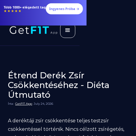
Több 1000+ elégedett tag
Ingyenes Próba →
★★★★★
Étrend Derék Zsír
Csökkentéséhez - Diéta
Útmutató
Írta:
GetFIT App
July 24, 2026
A deréktáji zsír csökkentése teljes testzsír
csökkentéssel történik. Nincs célzott zsírégetés,