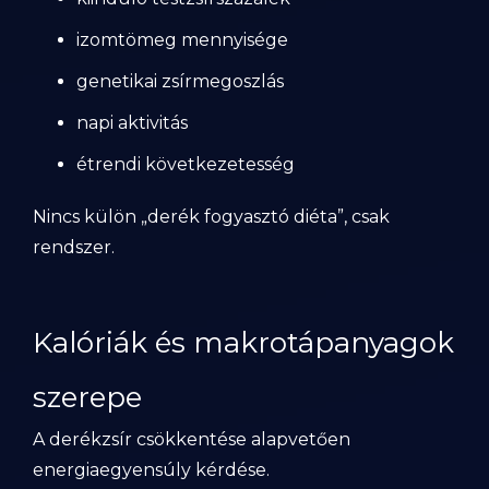
izomtömeg mennyisége
genetikai zsírmegoszlás
napi aktivitás
étrendi következetesség
Nincs külön „derék fogyasztó diéta”, csak
rendszer.
Kalóriák és makrotápanyagok
szerepe
A derékzsír csökkentése alapvetően
energiaegyensúly kérdése.