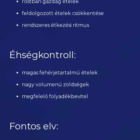
rostban gazdag ételek
feldolgozott ételek csökkentése
rendszeres étkezési ritmus
Éhségkontroll:
magas fehérjetartalmú ételek
nagy volumenű zöldségek
megfelelő folyadékbevitel
Fontos elv: