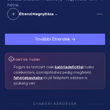
hétre.
Étrend Megnyitása →
További Étrendek
FONTOS TUDNI
Fogyni és testzsírt csak
kalóriadeficittel
tudsz
csökkenteni, izomépítéshez pedig megfelelő
fehérjebevitelre
és jól felépített edzésre is
szükség van.
GYAKORI KÉRDÉSEK