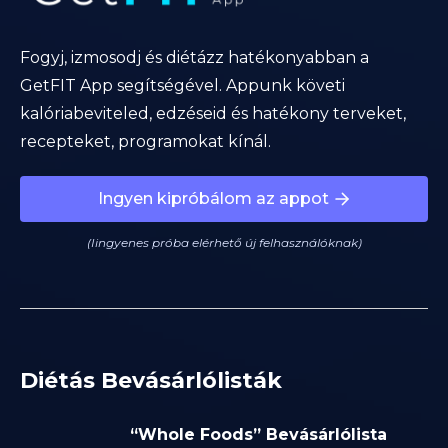
Fogyj, izmosodj és diétázz hatékonyabban a
GetFIT App segítségével. Appunk követi
kalóriabeviteled, edzéseid és hatékony terveket,
recepteket, programokat kínál.
Ingyen kipróbálom az appot
(Iingyenes próba elérhető új felhasználóknak)
Diétás Bevásárlólisták
“Whole Foods” Bevásárlólista