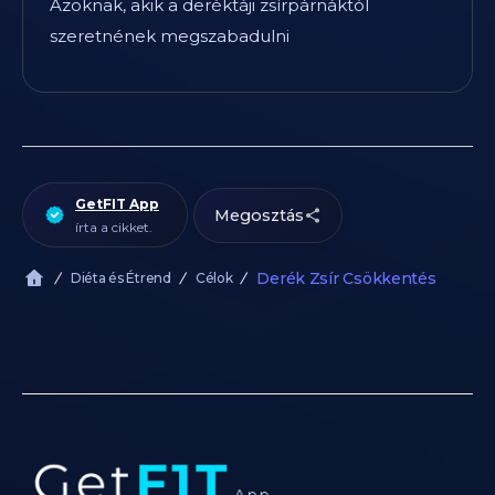
Azoknak, akik a deréktáji zsírpárnáktól
szeretnének megszabadulni
GetFIT App
Megosztás
írta a cikket.
Derék Zsír Csökkentés
Diéta és Étrend
Célok