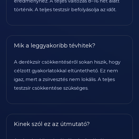
eredményhez. A teljes változás 8–16 hét alatt
történik. A teljes testzsír befolyásolja az időt.
Mik a leggyakoribb tévhitek?
A derékzsír csökkentéséről sokan hiszik, hogy
célzott gyakorlatokkal eltüntethető. Ez nem
igaz, mert a zsírvesztés nem lokális. A teljes
testzsír csökkentése szükséges.
Kinek szól ez az útmutató?