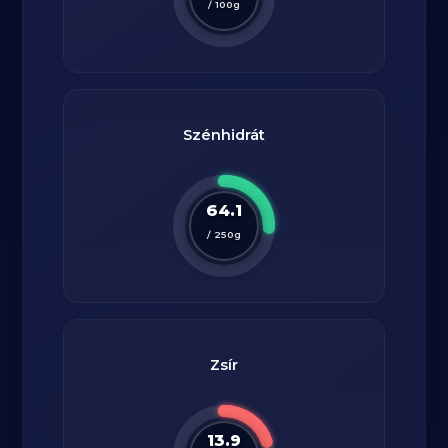
/
100
g
Szénhidrát
64.1
/
250
g
Zsír
13.9