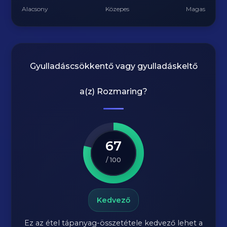
Alacsony
Közepes
Magas
Gyulladáscsökkentő vagy gyulladáskeltő
a(z)
Rozmaring
?
67
/ 100
Kedvező
Ez az étel tápanyag-összetétele kedvező lehet a