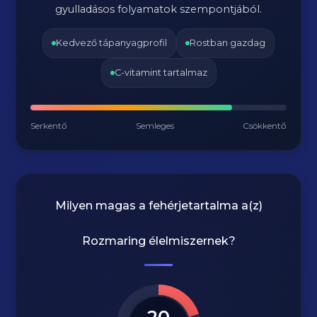
gyulladásos folyamatok szempontjából.
Kedvező tápanyagprofil
Rostban gazdag
C-vitamint tartalmaz
Serkentő
Semleges
Csökkentő
Milyen magas a fehérjetartalma a(z)
Rozmaring
élelmiszernek?
20