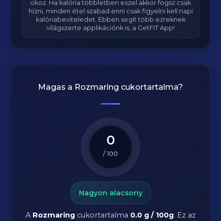
okoz. Ha kalória többletben eszel akkor fogsz csak
hízni, minden étel szabad enni csak figyelni kell napi
kalóriabeviteledet. Ebben segít több ezreknek
világszerte applikációnk is, a GetFIT App!
Magas a
Rozmaring
cukortartalma?
0
/ 100
Nagyon alacsony
A
Rozmaring
cukortartalma
0.0 g / 100g
. Ez az