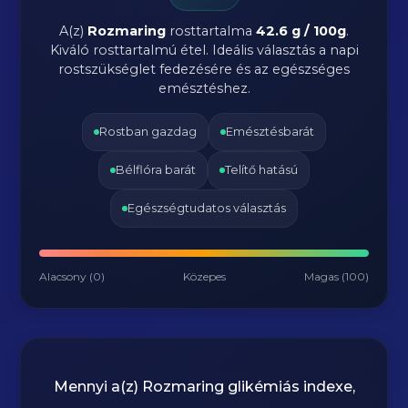
A(z)
Rozmaring
rosttartalma
42.6 g / 100g
.
Kiváló rosttartalmú étel. Ideális választás a napi
rostszükséglet fedezésére és az egészséges
emésztéshez.
Rostban gazdag
Emésztésbarát
Bélflóra barát
Telítő hatású
Egészségtudatos választás
Alacsony (0)
Közepes
Magas (100)
Mennyi a(z)
Rozmaring
glikémiás indexe,