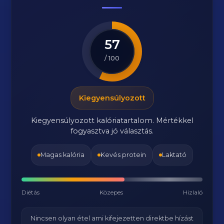
57
/ 100
Kiegyensúlyozott
Kiegyensúlyozott kalóriatartalom. Mértékkel
fogyasztva jó választás.
Magas kalória
Kevés protein
Laktató
Diétás
Közepes
Hizlaló
Nincsen olyan étel ami kifejezetten direktbe hízást