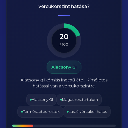
vércukorszint hatása?
20
/ 100
Alacsony GI
Alacsony glikémiás indexű étel. Kíméletes
hatással van a vércukorszintre.
Alacsony GI
Magas rosttartalom
Természetes rostok
Lassú vércukor hatás