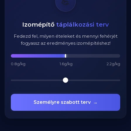
💪
Izomépítő
táplálkozási terv
Fedezd fel, milyen ételeket és mennyi fehérjét
fogyassz az eredményes izomépítéshez!
0.8g/kg
1.6g/kg
2.2g/kg
Személyre szabott terv
→