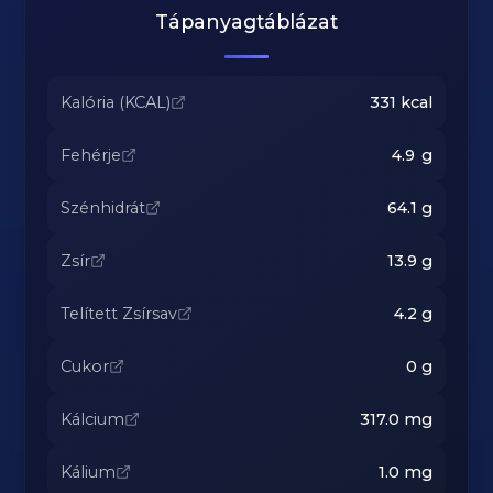
Tápanyagtáblázat
Kalória (KCAL)
331
kcal
Fehérje
4.9
g
Szénhidrát
64.1
g
Zsír
13.9
g
Telített Zsírsav
4.2
g
Cukor
0
g
Kálcium
317.0
mg
Kálium
1.0
mg