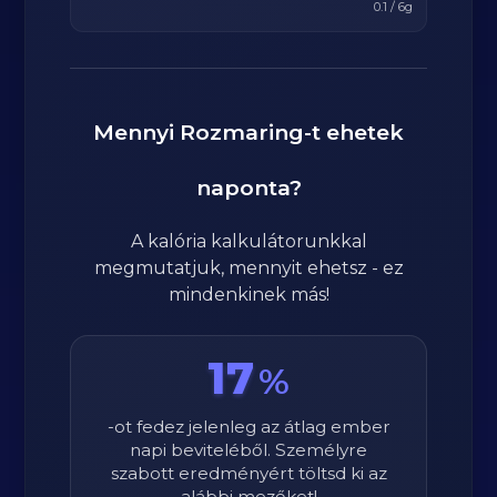
0.1
/
6
g
Mennyi
Rozmaring
-t ehetek
naponta?
A kalória kalkulátorunkkal
megmutatjuk, mennyit ehetsz - ez
mindenkinek más!
17
%
-ot fedez jelenleg az átlag ember
napi beviteléből. Személyre
szabott eredményért töltsd ki az
alábbi mezőket!