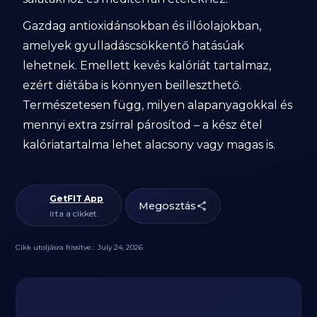
Gazdag antioxidánsokban és illóolajokban,
amelyek gyulladáscsökkentő hatásúak
lehetnek. Emellett kevés kalóriát tartalmaz,
ezért diétába is könnyen beilleszthető.
Természetesen függ, milyen alapanyagokkal és
mennyi extra zsírral párosítod – a kész étel
kalóriatartalma lehet alacsony vagy magas is.
GetFIT App
Megosztás
írta a cikket.
Cikk utoljásra frissítve.:
July 24, 2026