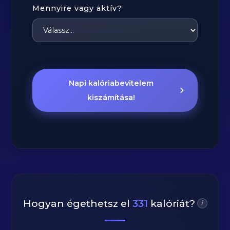
Mennyire vagy aktív?
Napi kalóriabevitelem
kiszámítása!
Hogyan égethetsz el
331
kalóriát?
i