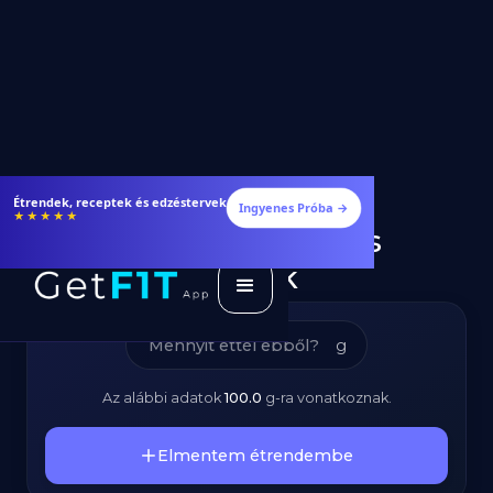
Rozmaring –
Étrendek, receptek és edzéstervek
Ingyenes Próba →
★★★★★
Kalóriatartalom és
Tápanyagok
g
Az alábbi adatok
100.0
g
-ra vonatkoznak.
Elmentem étrendembe