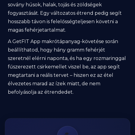
sovány húsok, halak, tojás és zöldségek
fogyasztását. Egy változatos étrend pedig segít
hosszabb távon is felelősségteljesen követni a
magas fehérjetartalmat.
A GetFIT App makrótápanyag-követése során
beállíthatod, hogy hány gramm fehérjét
szeretnél elérni naponta, és ha egy rozmaringgal
fűszerezett csirkemellet viszel be, az app segít
megtartani a reális tervet – hiszen ez az étel
élvezetes marad az ízek miatt, de nem
befolyásolja az étrendedet.