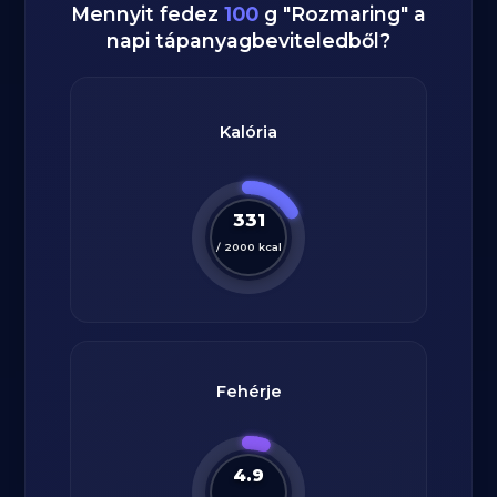
Mennyit fedez
100
g
"
Rozmaring
" a
napi tápanyagbeviteledből?
Kalória
331
/
2000
kcal
Fehérje
4.9