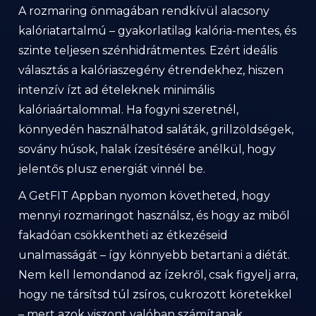
A rozmaring önmagában rendkívül alacsony
kalóriatartalmú – gyakorlatilag kalória-mentes, és
szinte teljesen szénhidrátmentes. Ezért ideális
választás a kalóriaszegény étrendekhez, hiszen
intenzív ízt ad ételeknek minimális
kalóriaártalommal. Ha fogyni szeretnél,
könnyedén használhatod saláták, grillzöldségek,
sovány húsok, halak ízesítésére anélkül, hogy
jelentős plusz energiát vinnél be.
A GetFIT Appban nyomon követheted, hogy
mennyi rozmaringot használsz, és hogy az miből
fakadóan csökkentheti az étkezéseid
unalmasságát – így könnyebb betartani a diétát.
Nem kell lemondanod az ízekről, csak figyelj arra,
hogy ne társítsd túl zsíros, cukrozott köretekkel
– mert azok viszont valóban számítanak.