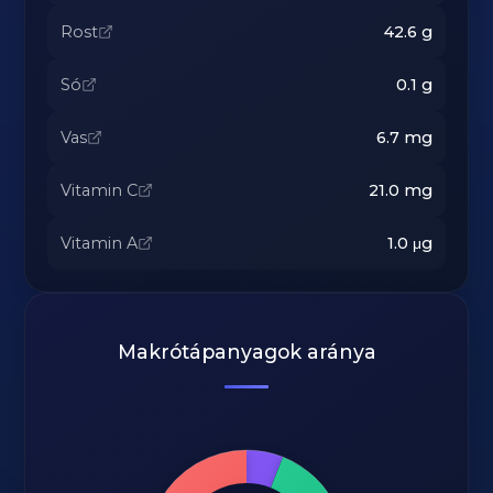
Rost
42.6
g
Só
0.1
g
Vas
6.7
mg
Vitamin C
21.0
mg
Vitamin A
1.0
μg
Makrótápanyagok aránya