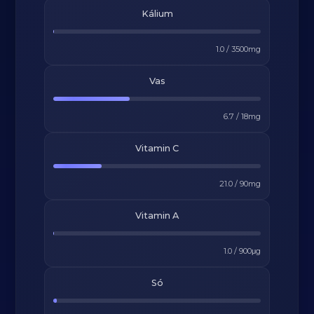
Kálium
1.0
/
3500
mg
Vas
6.7
/
18
mg
Vitamin C
21.0
/
90
mg
Vitamin A
1.0
/
900
μg
Só