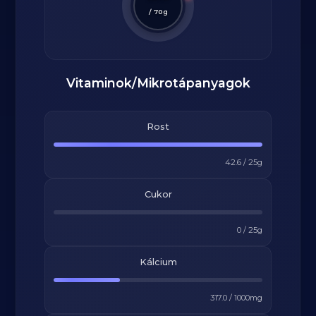
/
70
g
Vitaminok/Mikrotápanyagok
Rost
42.6
/
25
g
Cukor
0
/
25
g
Kálcium
317.0
/
1000
mg