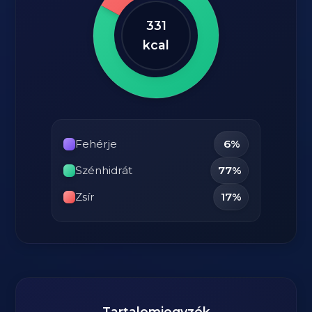
331
kcal
Fehérje
6%
Szénhidrát
77%
Zsír
17%
Tartalomjegyzék