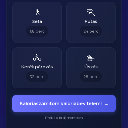
🚶
🏃
Séta
Futás
68
perc
24
perc
🚴
🏊
Kerékpározás
Úszás
32
perc
28
perc
Kalóriaszámítom kalóriabevitelem!
→
Próbáld ki díjmentesen