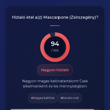
Hizlaló étel a(z)
Mascarpone (Zsírszegény)
?
94
/ 100
Nagyon hizlaló
Nagyon magas kalóriatartalom! Csak
alkalmanként és kis mennyiségben.
Magas kalória
Kevés rost