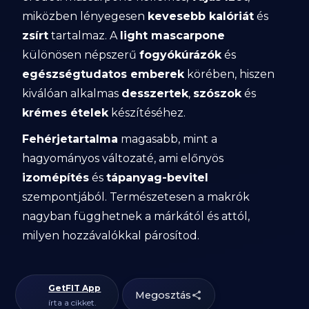
miközben lényegesen
kevesebb kalóriát
és
zsírt
tartalmaz. A
light mascarpone
különösen népszerű
fogyókúrázók
és
egészségtudatos emberek
körében, hiszen
kiválóan alkalmas
desszertek
,
szószok
és
krémes ételek
készítéséhez.
Fehérjetartalma
magasabb, mint a
hagyományos változaté, ami előnyös
izomépítés
és
tápanyag-bevitel
szempontjából. Természetesen a makrók
nagyban függhetnek a márkától és attól,
milyen hozzávalókkal párosítod.
GetFIT App
Megosztás
írta a cikket.