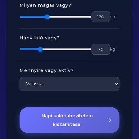
Milyen magas vagy?
cm
Hány kiló vagy?
kg
Mennyire vagy aktív?
Napi kalóriabevitelem
kiszámítása!