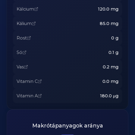
Kálcium
120.0
mg
Kálium
85.0
mg
Rost
0
g
Só
0.1
g
Vas
0.2
mg
Vitamin C
0.0
mg
Vitamin A
180.0
μg
Makrótápanyagok aránya