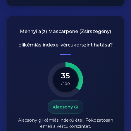
Mennyi a(z)
Mascarpone (Zsírszegény)
glikémiás indexe, vércukorszint hatása?
35
/ 100
Alacsony GI
Alacsony glikémiás indexű étel. Fokozatosan
emeli a vércukorszintet.