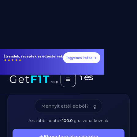
Light Mascarpone
Étrendek, receptek és edzéstervek
Ingyenes Próba →
★★★★★
(zsírszegény) -
Kalóriatartalom és
Tápanyagok
g
Az alábbi adatok
100.0
g
-ra vonatkoznak.
Elmentem étrendembe