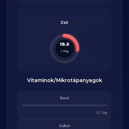
Zsír
18.5
/
70
g
Vitaminok/Mikrotápanyagok
Rost
0
/
25
g
Cukor