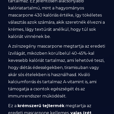
tartalmaz. Ez jelentősen alacsonyabb
kalóriatartalmú, mint a hagyományos
mascarpone 430 kalóriás értéke, így tökéletes
választás azok számára, akik szeretnék élvezni a
krémes, lágy textúrát anélkül, hogy túl sok
kalóriát vinnének be.
A zsírszegény mascarpone megtartja az eredeti
ízvilágát, miközben körülbelül 40-45%-kal
kevesebb kalóriát tartalmaz, ami lehetővé teszi,
hogy diétás édességekben, tiramisuban vagy
akár sós ételekben is használhasd. Kiváló
kalciumforrás és tartalmaz A-vitamint is, ami
támogatja a csontok egészségét és az
immunrendszer működését.
Ez a
krémszerű tejtermék
megtartja az
eredeti mascarpone kellemes,
vajas ízét
,