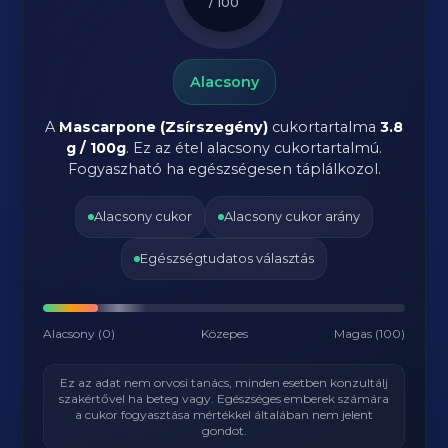
/ 100
Alacsony
A
Mascarpone (Zsírszegény)
cukortartalma
3.8
g / 100g
. Ez az étel alacsony cukortartalmú.
Fogyaszható ha egészségesen táplálkozol.
Alacsony cukor
Alacsony cukor arány
Egészségtudatos választás
Alacsony (0)
Közepes
Magas (100)
Ez az adat nem orvosi tanács, minden esetben konzultálj
szakértővel ha beteg vagy. Egészséges emberek számára
a cukor fogyasztása mértékkel általában nem jelent
gondot.