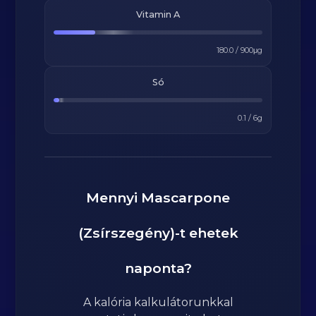
Vitamin A
180.0
/
900
μg
Só
0.1
/
6
g
Mennyi
Mascarpone
(Zsírszegény)
-t ehetek
naponta?
A kalória kalkulátorunkkal