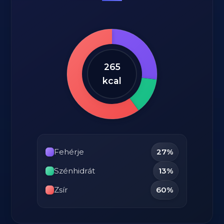
265
kcal
Fehérje
27%
Szénhidrát
13%
Zsír
60%