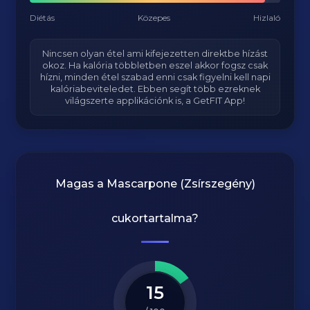
Diétás
Közepes
Hizlaló
Nincsen olyan étel ami kifejezetten direktbe hízást
okoz. Ha kalória többletben eszel akkor fogsz csak
hízni, minden étel szabad enni csak figyelni kell napi
kalóriabeviteledet. Ebben segít több ezreknek
világszerte applikációnk is, a GetFIT App!
Magas a
Mascarpone (Zsírszegény)
cukortartalma?
15