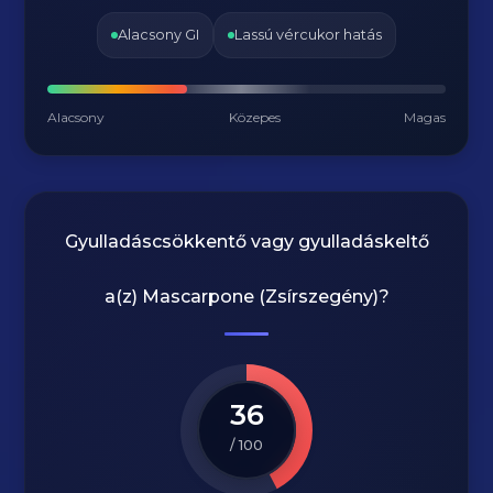
Alacsony GI
Lassú vércukor hatás
Alacsony
Közepes
Magas
Gyulladáscsökkentő vagy gyulladáskeltő
a(z)
Mascarpone (Zsírszegény)
?
36
/ 100