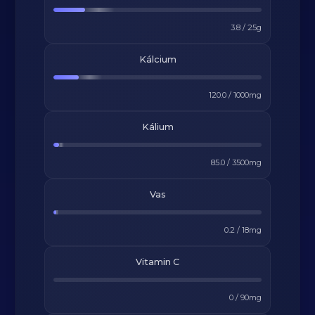
3.8
/
25
g
Kálcium
120.0
/
1000
mg
Kálium
85.0
/
3500
mg
Vas
0.2
/
18
mg
Vitamin C
0
/
90
mg