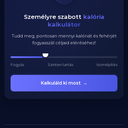
Személyre szabott
kalória
kalkulátor
Tudd meg, pontosan mennyi kalóriát és fehérjét
fogyasszál céljaid eléréséhez!
Fogyás
Szinten tartás
Izomépítés
Kalkuláld ki most
→