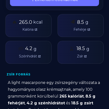
🔥
🥩
265.0
8.5
kcal
g
Kalória
Fehérje
🥔
4.2
🫒
18.5
g
g
Szénhidrát
Zsír
ZSÍR FORRÁS
A light mascarpone egy zsírszegény változata a
hagyományos olasz krémsajtnak, amely 100
grammonként körülbelül
265 kalóriát
,
8.5 g
fehérjét
,
4.2 g szénhidrátot
és
18.5 g zsírt