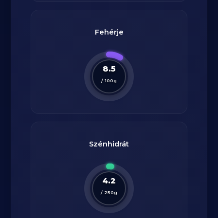
Fehérje
8.5
/
100
g
Szénhidrát
4.2
/
250
g