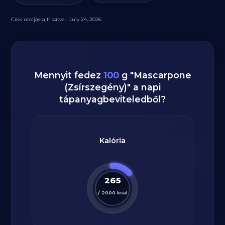
Cikk utoljásra frissítve.:
July 24, 2026
Mennyit fedez
100
g
"
Mascarpone
(Zsírszegény)
" a napi
tápanyagbeviteledből?
Kalória
265
/
2000
kcal