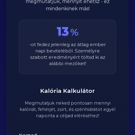
megmutatjuk, mennyit ehetsz - ez
mindenkinek más!
13
%
-ot fedez jelenleg az átlag ember
napi beviteléből. Személyre
szabott eredményért töltsd ki az
alábbi mezőket!
Kalória Kalkulátor
Megmutatjuk neked pontosan mennyi
kalóriát, fehérjét, zsírt, és szénhidrátot egyél
naponta a céljaid eléréséhez!