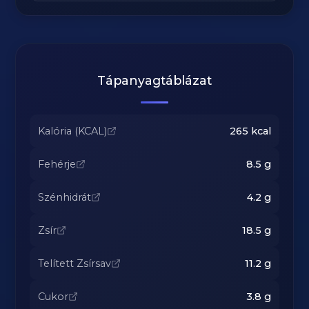
Tápanyagtáblázat
Kalória (KCAL)
265
kcal
Fehérje
8.5
g
Szénhidrát
4.2
g
Zsír
18.5
g
Telített Zsírsav
11.2
g
Cukor
3.8
g