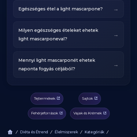
→
Egészséges étel a light mascarpone?
Milyen egészséges ételeket ehetek
→
light mascarponeval?
Mennyi light mascarponét ehetek
→
naponta fogyás céljából?
Tejtermékek
Sajtok
Fehérjeforrások
Vajak és Krémek
Diéta és Étrend
Élelmiszerek
Kategóriák