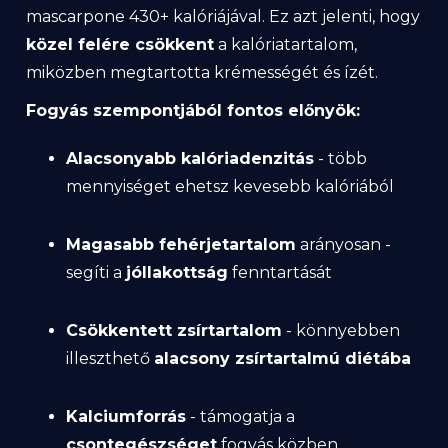
mascarpone 430+ kalóriájával. Ez azt jelenti, hogy
közel felére csökkent
a kalóriatartalom,
miközben megtartotta krémességét és ízét.
Fogyás szempontjából fontos előnyök:
Alacsonyabb kalóriadenzitás
- több
mennyiséget ehetsz kevesebb kalóriából
Magasabb fehérjetartalom
arányosan -
segíti a
jóllakottság
fenntartását
Csökkentett zsírtartalom
- könnyebben
illeszthető
alacsony zsírtartalmú diétába
Kalciumforrás
- támogatja a
csontegészséget
fogyás közben