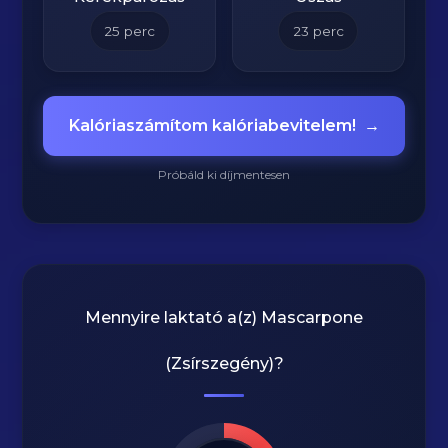
25
perc
23
perc
Kalóriaszámítom kalóriabevitelem!
→
Próbáld ki díjmentesen
Mennyire laktató a(z)
Mascarpone
(Zsírszegény)
?