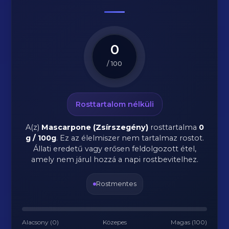
0
/ 100
Rosttartalom nélküli
A(z)
Mascarpone (Zsírszegény)
rosttartalma
0
g / 100g
.
Ez az élelmiszer nem tartalmaz rostot.
Állati eredetű vagy erősen feldolgozott étel,
amely nem járul hozzá a napi rostbevitelhez.
Rostmentes
Alacsony (0)
Közepes
Magas (100)