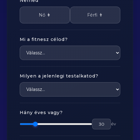
Nemed
Nő 👩
Férfi 👨
Mi a fitnesz célod?
Milyen a jelenlegi testalkatod?
Hány éves vagy?
év