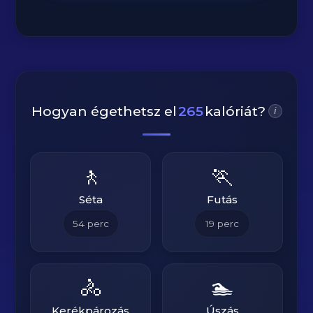
Hogyan égethetsz el
265
kalóriát?
i
🚶
🏃
Séta
Futás
54
perc
19
perc
🚴
🏊
Kerékpározás
Úszás