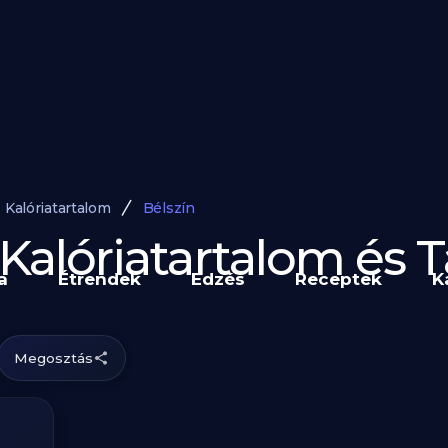
Kalóriatartalom
Bélszín
- Kalóriatartalom és
a
Étrendek
Edzés
Receptek
K
Megosztás