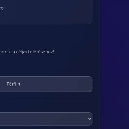
re
onta a céljaid eléréséhez!
Férfi 👨