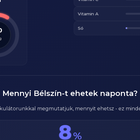
r
Vitamin A
Só
0
g
Mennyi
Bélszín
-t ehetek naponta?
alkulátorunkkal megmutatjuk, mennyit ehetsz - ez mind
8
%