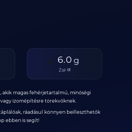
6.0
🫒
g
Zsír
 akik magas fehérjetartalmú, minőségi
ak vagy izomépítésre törekvőknek.
 táplálóak, ráadásul könnyen beilleszthetők
p ebben is segít!