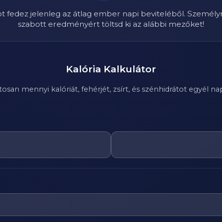
ot fedez jelenleg az átlag ember napi beviteléből. Személy
szabott eredményért töltsd ki az alábbi mezőket!
Kalória Kalkulátor
n mennyi kalóriát, fehérjét, zsírt, és szénhidrátot egyél nap