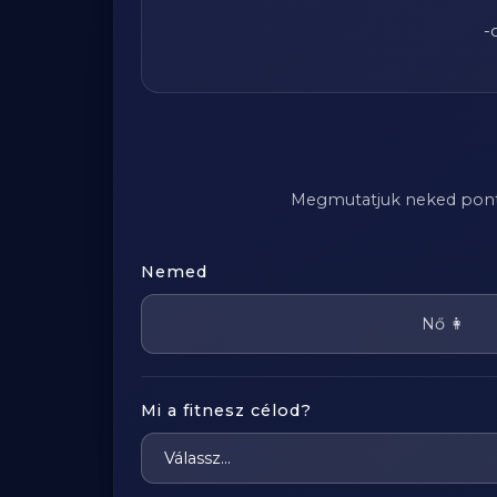
-
Megmutatjuk neked pontosa
Nemed
Nő 👩
Mi a fitnesz célod?