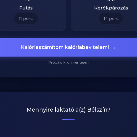
Futás
Kerékpározás
11
perc
14
perc
Kalóriaszámítom kalóriabevitelem!
→
Próbáld ki díjmentesen
Mennyire laktató a(z)
Bélszín
?