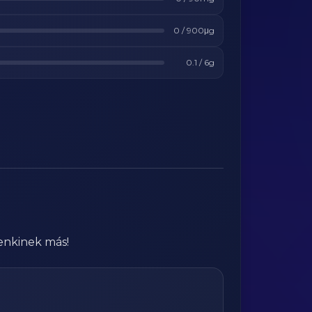
0
/
900
μg
0.1
/
6
g
enkinek más!