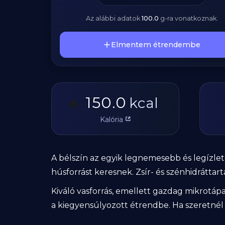
Az alábbi adatok
100.0
g
-ra vonatkoznak.
Elmentem étrendembe
150.0
🔥
kcal
Kalória
A bélszín az egyik legnemesebb és legízle
húsforrást keresnek. Zsír- és szénhidráttar
Kiváló vasforrás, emellett gazdag mikrotáp
a kiegyensúlyozott étrendbe. Ha szeretnél 