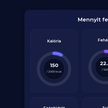
Mennyit f
Fehé
Kalória
22
150
/
100
/
2000
kcal