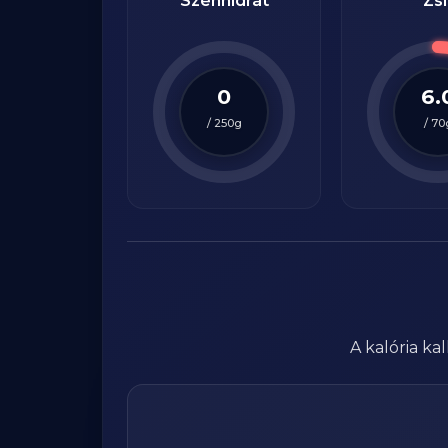
Szénhidrát
Zsí
0
6.
/
250
g
/
70
A kalória k