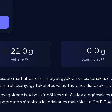
0.0
22.0
🥩
g
🥔
g
Fehérje
Szénhidrát
tesebb marhahúsrész, amelyet gyakran választanak azok,
talma alacsony, így tökéletes választás lehet diétázókn
anyagokban is. A bélszínből készült ételek elegánsak és
pontosan számolni a kalóriákat és makrókat, a GetFIT Ap