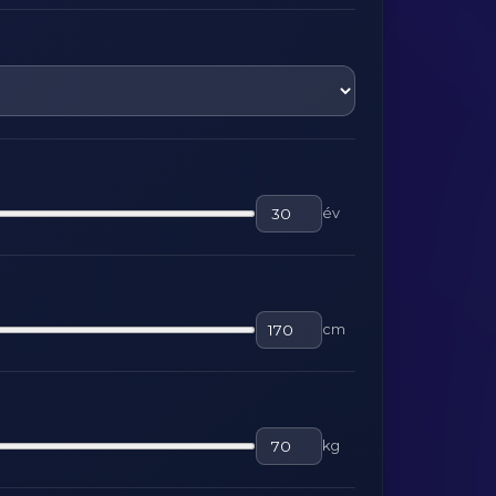
év
cm
kg