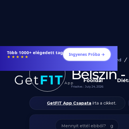
Étrendek, receptek és edzéstervek
Ingyenes Próba →
★★★★★
Diéta és Étrend
Bélszín 
Főoldal
Diét
Frissítve.:
July 24, 2026
GetFIT App Csapata
írta a cikket.
g