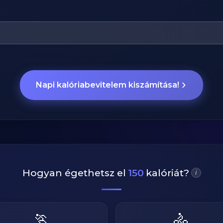
Napi kalóriabevitelem kiszámítása!
Hogyan égethetsz el
150
kalóriát?
i
🏃
🚴