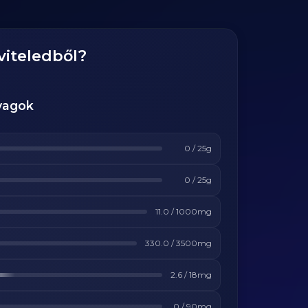
viteledből?
yagok
0
/
25
g
0
/
25
g
11.0
/
1000
mg
330.0
/
3500
mg
2.6
/
18
mg
0
/
90
mg