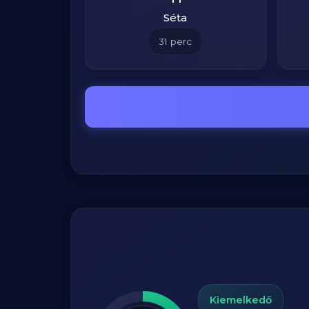
Séta
31
perc
Kiemelkedő