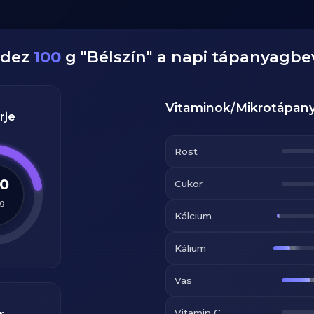
edez
100
g
"
Bélszín
" a napi tápanyagbe
Vitaminok/Mikrotápan
rje
Rost
.0
Cukor
g
Kálcium
Kálium
Vas
Vitamin C