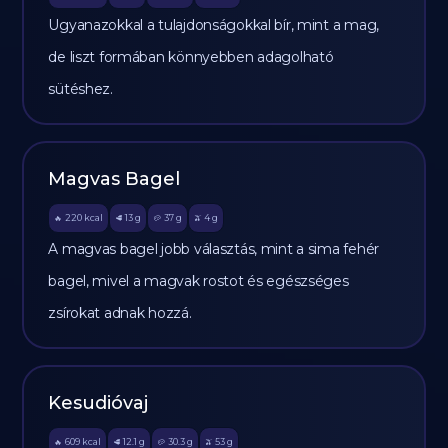
Ugyanazokkal a tulajdonságokkal bír, mint a mag,
de liszt formában könnyebben adagolható
sütéshez.
Magvas Bagel
220
kcal
13
g
37
g
4
g
🔥
🥩
🥔
🫒
A magvas bagel jobb választás, mint a sima fehér
bagel, mivel a magvak rostot és egészséges
zsírokat adnak hozzá.
Kesudióvaj
609
kcal
12.1
g
30.3
g
53
g
🔥
🥩
🥔
🫒