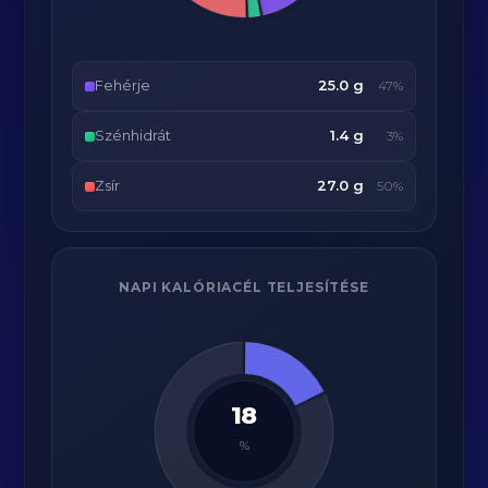
Fehérje
25.0 g
47%
Szénhidrát
1.4 g
3%
Zsír
27.0 g
50%
NAPI KALÓRIACÉL TELJESÍTÉSE
18
%