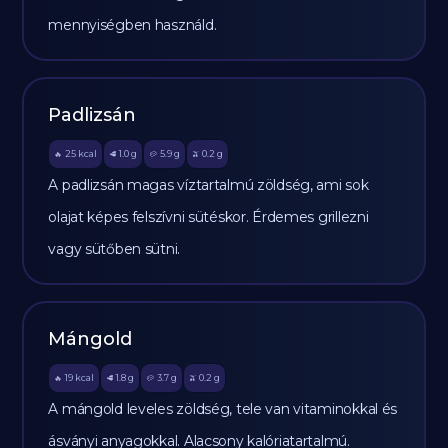
mennyiségben használd.
Padlizsán
25
kcal
1.0
g
5.9
g
0.2
g
🔥
🥩
🥔
🫒
A padlizsán magas víztartalmú zöldség, ami sok
olajat képes felszívni sütéskor. Érdemes grillezni
vagy sütőben sütni.
Mángold
19
kcal
1.8
g
3.7
g
0.2
g
🔥
🥩
🥔
🫒
A mángold leveles zöldség, tele van vitaminokkal és
ásványi anyagokkal. Alacsony kalóriatartalmú.