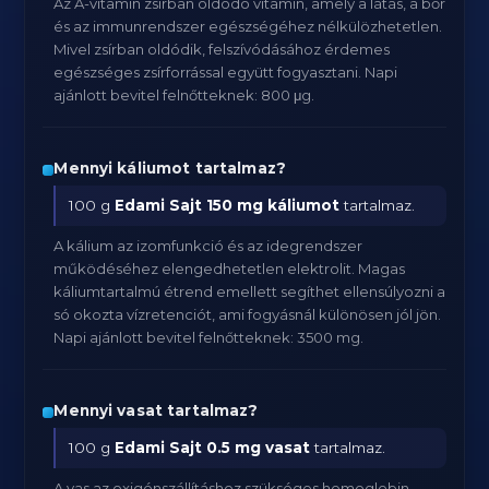
Az A-vitamin zsírban oldódó vitamin, amely a látás, a bőr
és az immunrendszer egészségéhez nélkülözhetetlen.
Mivel zsírban oldódik, felszívódásához érdemes
egészséges zsírforrással együtt fogyasztani. Napi
ajánlott bevitel felnőtteknek: 800 μg.
Mennyi káliumot tartalmaz?
100 g
Edami Sajt
150 mg káliumot
tartalmaz.
A kálium az izomfunkció és az idegrendszer
működéséhez elengedhetetlen elektrolit. Magas
káliumtartalmú étrend emellett segíthet ellensúlyozni a
só okozta vízretenciót, ami fogyásnál különösen jól jön.
Napi ajánlott bevitel felnőtteknek: 3500 mg.
Mennyi vasat tartalmaz?
100 g
Edami Sajt
0.5 mg vasat
tartalmaz.
A vas az oxigénszállításhoz szükséges hemoglobin