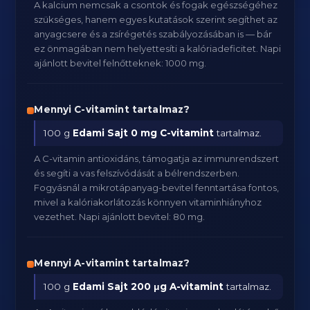
A kalcium nemcsak a csontok és fogak egészségéhez
szükséges, hanem egyes kutatások szerint segíthet az
anyagcsere és a zsírégetés szabályozásában is — bár
ez önmagában nem helyettesíti a kalóriadeficitet. Napi
ajánlott bevitel felnőtteknek: 1000 mg.
Mennyi C-vitamint tartalmaz?
100 g
Edami Sajt
0 mg C-vitamint
tartalmaz.
A C-vitamin antioxidáns, támogatja az immunrendszert
és segíti a vas felszívódását a bélrendszerben.
Fogyásnál a mikrotápanyag-bevitel fenntartása fontos,
mivel a kalóriakorlátozás könnyen vitaminhiányhoz
vezethet. Napi ajánlott bevitel: 80 mg.
Mennyi A-vitamint tartalmaz?
100 g
Edami Sajt
200 μg A-vitamint
tartalmaz.