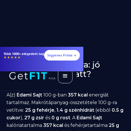
Több 1000+ elégedett tag
Ingyenes Próba →
★★★★★
Edami Sajt fogyásra: jó
választás diéta alatt?
GetFIT App
Írta -
March 19, 2026
A(z)
Edami Sajt
100 g-ban
357 kcal
energiát
tartalmaz. Makrótápanyag-összetétele 100 g-ra
vetítve:
25 g fehérje
,
1.4 g szénhidrát
(ebből
0.5 g
cukor
),
27 g zsír
és
0 g rost
. A
Edami Sajt
kalóriatartalma
357 kcal
és fehérjetartalma
25 g