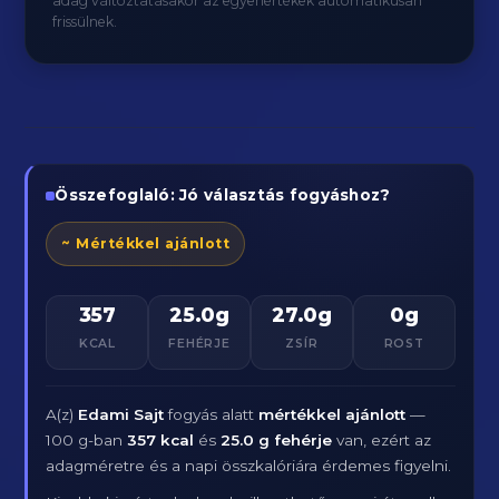
adag változtatásakor az egyenértékek automatikusan
frissülnek.
Összefoglaló: Jó választás fogyáshoz?
~ Mértékkel ajánlott
357
25.0g
27.0g
0g
KCAL
FEHÉRJE
ZSÍR
ROST
A(z)
Edami Sajt
fogyás alatt
mértékkel ajánlott
—
100 g-ban
357 kcal
és
25.0 g fehérje
van, ezért az
adagméretre és a napi összkalóriára érdemes figyelni.