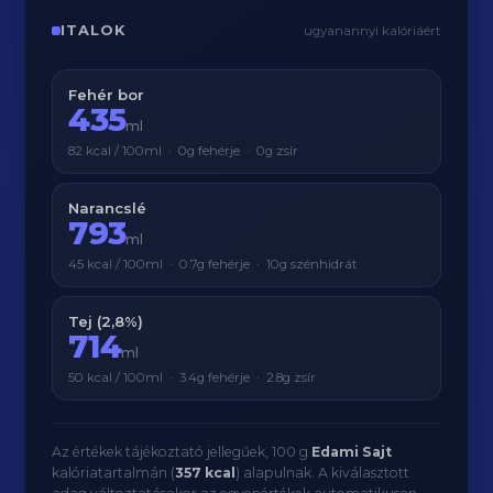
ITALOK
ugyanannyi kalóriáért
Fehér bor
435
ml
82 kcal / 100ml · 0g fehérje · 0g zsír
Narancslé
793
ml
45 kcal / 100ml · 0.7g fehérje · 10g szénhidrát
Tej (2,8%)
714
ml
50 kcal / 100ml · 3.4g fehérje · 2.8g zsír
Az értékek tájékoztató jellegűek, 100 g
Edami Sajt
kalóriatartalmán (
357 kcal
) alapulnak. A kiválasztott