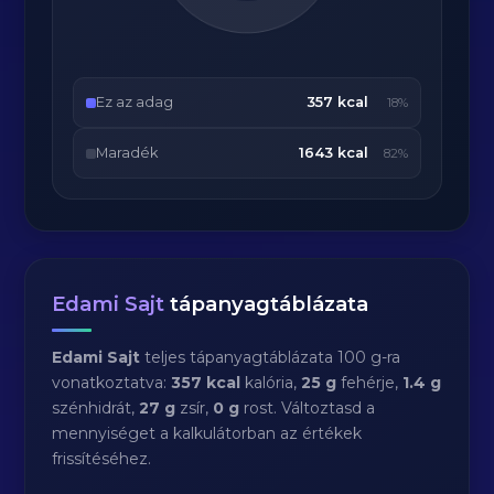
Ez az adag
357 kcal
18%
Maradék
1643 kcal
82%
Edami Sajt
tápanyagtáblázata
Edami Sajt
teljes tápanyagtáblázata 100 g-ra
vonatkoztatva:
357 kcal
kalória,
25 g
fehérje,
1.4 g
szénhidrát,
27 g
zsír,
0 g
rost. Változtasd a
mennyiséget a kalkulátorban az értékek
frissítéséhez.