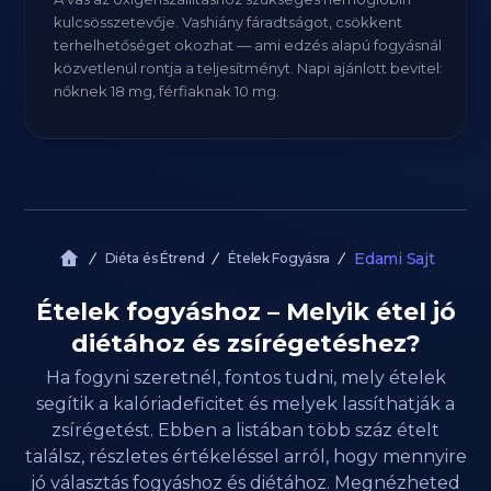
kulcsösszetevője. Vashiány fáradtságot, csökkent
terhelhetőséget okozhat — ami edzés alapú fogyásnál
közvetlenül rontja a teljesítményt. Napi ajánlott bevitel:
nőknek 18 mg, férfiaknak 10 mg.
Edami Sajt
Diéta és Étrend
Ételek Fogyásra
Ételek fogyáshoz – Melyik étel jó
diétához és zsírégetéshez?
Ha fogyni szeretnél, fontos tudni, mely ételek
segítik a kalóriadeficitet és melyek lassíthatják a
zsírégetést. Ebben a listában több száz ételt
találsz, részletes értékeléssel arról, hogy mennyire
jó választás fogyáshoz és diétához. Megnézheted