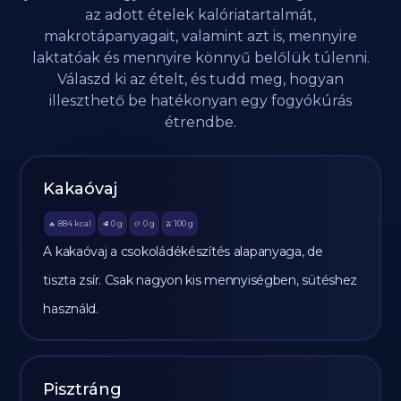
az adott ételek kalóriatartalmát,
makrotápanyagait, valamint azt is, mennyire
laktatóak és mennyire könnyű belőlük túlenni.
Válaszd ki az ételt, és tudd meg, hogyan
illeszthető be hatékonyan egy fogyókúrás
étrendbe.
Kakaóvaj
884
kcal
0
g
0
g
100
g
🔥
🥩
🥔
🫒
A kakaóvaj a csokoládékészítés alapanyaga, de
tiszta zsír. Csak nagyon kis mennyiségben, sütéshez
használd.
Pisztráng