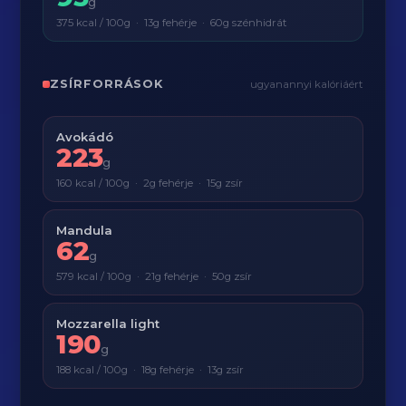
g
375 kcal / 100g · 13g fehérje · 60g szénhidrát
ZSÍRFORRÁSOK
ugyanannyi kalóriáért
Avokádó
223
g
160 kcal / 100g · 2g fehérje · 15g zsír
Mandula
62
g
579 kcal / 100g · 21g fehérje · 50g zsír
Mozzarella light
190
g
188 kcal / 100g · 18g fehérje · 13g zsír