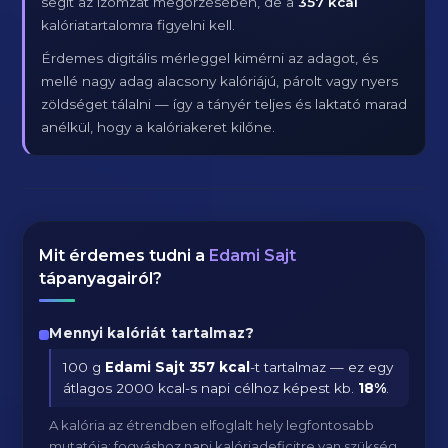
segít az izomzat megőrzésében, de a
357 kcal
kalóriatartalomra figyelni kell.
Érdemes digitális mérleggel kimérni az adagot, és
mellé nagy adag alacsony kalóriájú, párolt vagy nyers
zöldséget tálalni — így a tányér teljes és laktató marad
anélkül, hogy a kalóriakeret kilőne.
Mit érdemes tudni a
Edami Sajt
tápanyagairól?
Mennyi kalóriát tartalmaz?
100 g
Edami Sajt
357 kcal
-t tartalmaz — ez egy
átlagos 2000 kcal-s napi célhoz képest kb.
18
%
.
A kalória az étrendben elfoglalt hely legfontosabb
mutatója: fogyáshoz napi kalóriadeficitre van szükség,