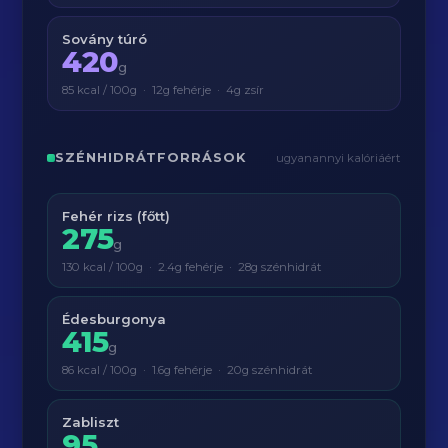
Sovány túró
420
g
85 kcal / 100g · 12g fehérje · 4g zsír
SZÉNHIDRÁTFORRÁSOK
ugyanannyi kalóriáért
Fehér rizs (főtt)
275
g
130 kcal / 100g · 2.4g fehérje · 28g szénhidrát
Édesburgonya
415
g
86 kcal / 100g · 1.6g fehérje · 20g szénhidrát
Zabliszt
95