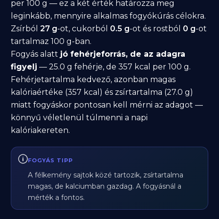
per 100 g — ez a két érték határozza meg
leginkább, mennyire alkalmas fogyókúrás célokra.
Zsírból
27 g
-ot, cukorból
0.5 g
-ot és rostból
0 g
-ot
tartalmaz 100 g-ban.
Fogyás alatt
jó fehérjeforrás, de az adagra
figyelj
— 25.0 g fehérje, de 357 kcal per 100 g.
Fehérjetartalma kedvező, azonban magas
kalóriaértéke (357 kcal) és zsírtartalma (27.0 g)
miatt fogyáskor pontosan kell mérni az adagot —
könnyű véletlenül túlmenni a napi
kalóriakereten.
FOGYÁS TIPP
A félkemény sajtok közé tartozik, zsírtartalma
magas, de kalciumban gazdag. A fogyásnál a
mérték a fontos.