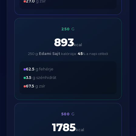
27.0
g zsír
250
G
893
kcal
250 g
Edami Sajt
kalóriája:
45
% a napi célból
62.5
g fehérje
3.5
g szénhidrát
67.5
g zsír
500
G
1785
kcal