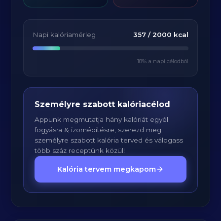
Napi kalóriamérleg
357
/
2000
kcal
18
% a napi célodból
Személyre szabott kalóriacélod
Appunk megmutatja hány kalóriát egyél
fogyásra & izomépítésre, szerezd meg
személyre szabott kalória terved és válogass
több száz receptünk közül!
Kalória tervem megkapom