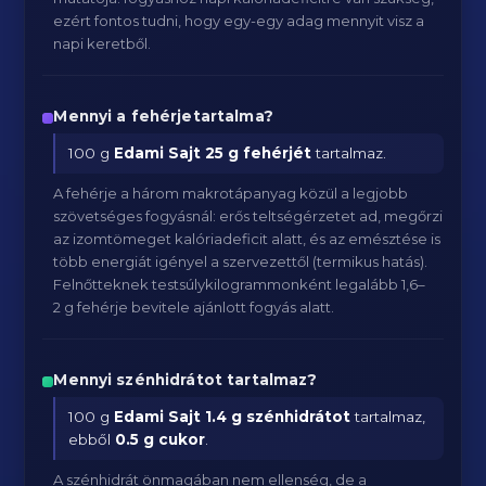
ezért fontos tudni, hogy egy-egy adag mennyit visz a
napi keretből.
Mennyi a fehérjetartalma?
100 g
Edami Sajt
25 g fehérjét
tartalmaz.
A fehérje a három makrotápanyag közül a legjobb
szövetséges fogyásnál: erős teltségérzetet ad, megőrzi
az izomtömeget kalóriadeficit alatt, és az emésztése is
több energiát igényel a szervezettől (termikus hatás).
Felnőtteknek testsúlykilogrammonként legalább 1,6–
2 g fehérje bevitele ajánlott fogyás alatt.
Mennyi szénhidrátot tartalmaz?
100 g
Edami Sajt
1.4 g szénhidrátot
tartalmaz,
ebből
0.5 g cukor
.
A szénhidrát önmagában nem ellenség, de a