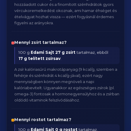
hozzáadott cukor és a finomított szénhidrátok gyors
vércukoremelkedést okoznak, ami hamar éhséget és
ételvágyat hozhat vissza — ezért fogyásnál érdemes
figyelni az arányokra.
Mennyi zsírt tartalmaz?
100 g
Edami Sajt
27 g zsírt
tartalmaz, ebből
17 g telített zsírsav
.
A zsír kalóriasűrű makrotápanyag (9 kcal/g, szemben a
fehérje és szénhidrát 4 kcal/g-jával), ezért nagy
mennyiségben könnyen megnöveli a napi
kalóriabevitelt. Ugyanakkor az egészséges zsírok (pl.
omega-3) fontosak a hormonegyensúlyhoz és a zsírban
oldódó vitaminok felszívódásához.
Mennyi rostot tartalmaz?
100 g
Edami Sajt
0 g rostot
tartalmaz.