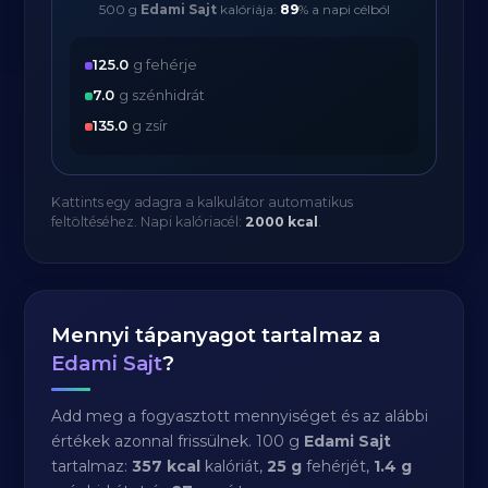
500 g
Edami Sajt
kalóriája:
89
% a napi célból
125.0
g fehérje
7.0
g szénhidrát
135.0
g zsír
Kattints egy adagra a kalkulátor automatikus
feltöltéséhez. Napi kalóriacél:
2000 kcal
.
Mennyi tápanyagot tartalmaz a
Edami Sajt
?
Add meg a fogyasztott mennyiséget és az alábbi
értékek azonnal frissülnek. 100 g
Edami Sajt
tartalmaz:
357 kcal
kalóriát,
25 g
fehérjét,
1.4 g