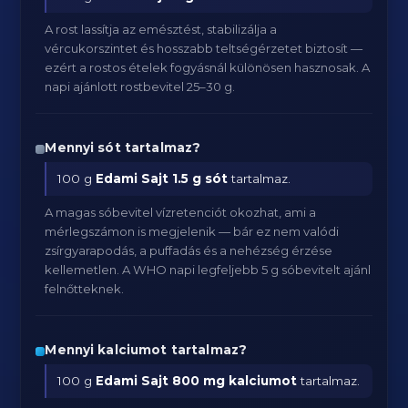
A rost lassítja az emésztést, stabilizálja a
vércukorszintet és hosszabb teltségérzetet biztosít —
ezért a rostos ételek fogyásnál különösen hasznosak. A
napi ajánlott rostbevitel 25–30 g.
Mennyi sót tartalmaz?
100 g
Edami Sajt
1.5 g sót
tartalmaz.
A magas sóbevitel vízretenciót okozhat, ami a
mérlegszámon is megjelenik — bár ez nem valódi
zsírgyarapodás, a puffadás és a nehézség érzése
kellemetlen. A WHO napi legfeljebb 5 g sóbevitelt ajánl
felnőtteknek.
Mennyi kalciumot tartalmaz?
100 g
Edami Sajt
800 mg kalciumot
tartalmaz.