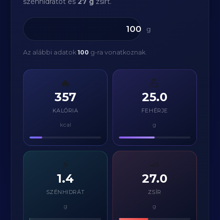
szénhidrátot és
27 g
zsírt.
g
Az alábbi adatok
100
g-ra vonatkoznak.
🔥
💪
357
25.0
KALÓRIA
FEHÉRJE
kcal
g
⚡
🧈
1.4
27.0
SZÉNHIDRÁT
ZSÍR
g
g