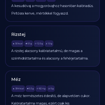
A kesudióvaj a mogyoróvajhoz hasonlóan kalóriadús.
Pirítósra kenve, mértékkel fogyaszd.
Rizstej
50
kcal
0.1
g
12.0
g
1.0
g
🔥
🥩
🥔
🫒
A rizstej alacsony kalóriatartalmú, de magas a
szénhidráttartalma és alacsony a fehérjetartalma.
Méz
304
kcal
0.3
g
82.4
g
0
g
🔥
🥩
🥔
🫒
A méz természetes édesítő, de alapvetően cukor.
Kalóriatartalma magas, ezért csak kis