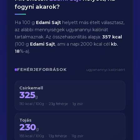
fogyni akarok?
Ha 100 g
Edami Sajt
helyett más ételt választasz,
az alábbi mennyiségek ugyanannyi kalóriát
tartalmaznak. Az összehasonlítás alapja:
357 kcal
(100 g
Edami Sajt
, ami a napi 2000 kcal cél
kb.
18
%-a).
FEHÉRJEFORRÁSOK
ugyanannyi kalóriáért
Csirkemell
325
g
110 kcal / 100g · 23g fehérje · 1g zsír
Tojás
230
g
155 kcal / 100g · 13g fehérje · 11g zsír