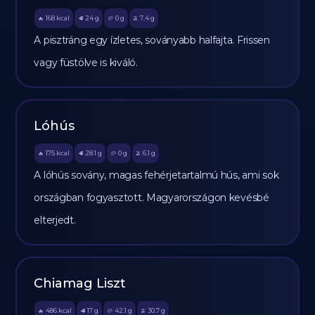
168
kcal
24
g
0
g
7.4
g
🔥
🥩
🥔
🫒
A pisztráng egy ízletes, soványabb halfajta. Frissen
vagy füstölve is kiváló.
Lóhús
175
kcal
28.1
g
0
g
6.1
g
🔥
🥩
🥔
🫒
A lóhús sovány, magas fehérjetartalmú hús, ami sok
országban fogyasztott. Magyarországon kevésbé
elterjedt.
Chiamag Liszt
486
kcal
17
g
42.1
g
30.7
g
🔥
🥩
🥔
🫒