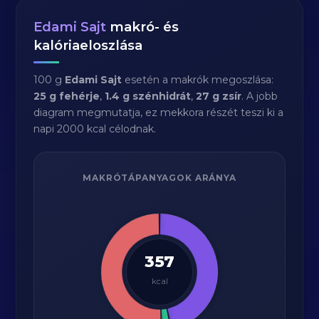
Edami Sajt
makró- és
kalóriaeloszlása
100 g
Edami Sajt
esetén a makrók megoszlása:
25 g fehérje
,
1.4 g szénhidrát
,
27 g zsír
. A jobb
diagram megmutatja, ez mekkora részét teszi ki a
napi 2000 kcal célodnak.
MAKRÓTÁPANYAGOK ARÁNYA
357
kcal