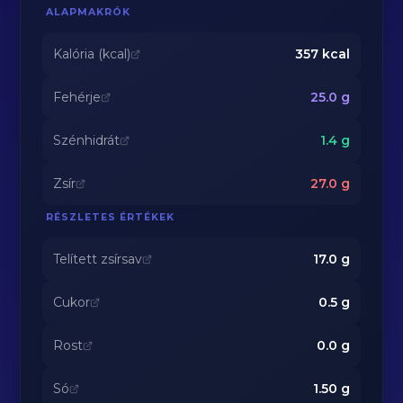
ALAPMAKRÓK
Kalória (kcal)
357
kcal
Fehérje
25.0
g
Szénhidrát
1.4
g
Zsír
27.0
g
RÉSZLETES ÉRTÉKEK
Telített zsírsav
17.0
g
Cukor
0.5
g
Rost
0.0
g
Só
1.50
g