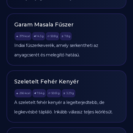
Garam Masala Fűszer
379
kcal
14.3
g
50.8
g
7.8
g
🔥
🥩
🥔
🫒
Indiai fűszerkeverék, amely serkentheti az
anyagcserét és melegítő hatású.
Szeletelt Fehér Kenyér
266
kcal
7.64
g
50.61
g
3.29
g
🔥
🥩
🥔
🫒
A szeletelt fehér kenyér a legelterjedtebb, de
legkevésbé tápláló. Inkább válassz teljes kiőrlésűt.