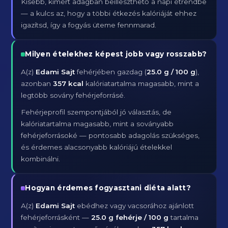
Kisebb, kimért adagban beilleszthető a napi étrendbe
— a kulcs az, hogy a többi étkezés kalóriáját ehhez
igazítsd, így a fogyás üteme fennmarad.
Milyen ételekhez képest jobb vagy rosszabb?
A(z)
Edami Sajt
fehérjében gazdag (
25.0 g / 100 g
),
azonban
357 kcal
kalóriatartalma magasabb, mint a
legtöbb sovány fehérjeforrásé.
Fehérjeprofil szempontjából jó választás, de
kalóriatartalma magasabb, mint a soványabb
fehérjeforrásoké — pontosabb adagolás szükséges,
és érdemes alacsonyabb kalóriájú ételekkel
kombinálni.
Hogyan érdemes fogyasztani diéta alatt?
A(z)
Edami Sajt
ebédhez vagy vacsorához ajánlott
fehérjeforrásként —
25.0 g fehérje / 100 g
tartalma