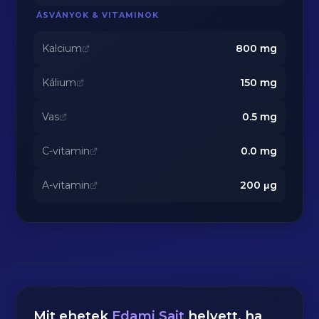
ÁSVÁNYOK & VITAMINOK
Kalcium
800
mg
Kálium
150
mg
Vas
0.5
mg
C-vitamin
0.0
mg
A-vitamin
200
μg
Mit ehetek
Edami Sajt
helyett, ha