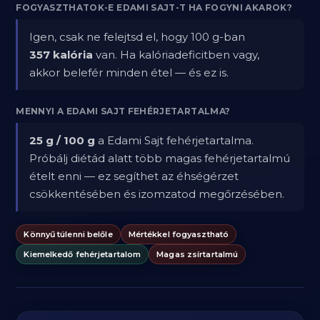
FOGYASZTHATOK-E EDAMI SAJT-T HA FOGYNI AKAROK?
Igen, csak ne felejtsd el, hogy 100 g-ban
357 kalória
van. Ha kalóriadeficitben vagy,
akkor belefér minden étel — és ez is.
MENNYI A EDAMI SAJT FEHÉRJETARTALMA?
25 g / 100 g
a Edami Sajt fehérjetartalma.
Próbálj diétád alatt több magas fehérjetartalmú
ételt enni — ez segíthet az éhségérzet
csökkentésében és izomzatod megőrzésében.
Könnyű túlenni belőle
Mértékkel fogyasztható
Kiemelkedő fehérjetartalom
Magas zsírtartalmú