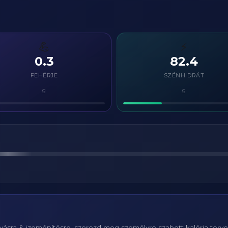
💪
⚡
0.3
82.4
FEHÉRJE
SZÉNHIDRÁT
g
g
ásra & izomépítésre, szerezd meg személyre szabott kalória terv