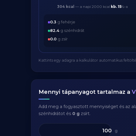
304 kcal
— a napi 2000 kcal
kb.
15
%-a
0.3
g fehérje
82.4
g szénhidrát
0.0
g zsír
Kattints egy adagra a kalkulátor automatikus feltölté
Mennyi tápanyagot tartalmaz a
V
Add meg a fogyasztott mennyiséget és az aláb
szénhidrátot és
0 g
zsírt.
g