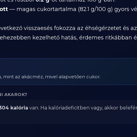
ott
— magas cukortartalma (82.1 g/100 g) gyors 
etkező visszaesés fokozza az éhségérzetet és az
gnehezebben kezelhető hatás, érdemes ritkábban 
ú, mint az akácméz, mivel alapvetően cukor.
NI AKAROK?
304 kalória
van. Ha kalóriadeficitben vagy, akkor belefé