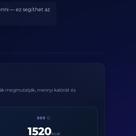
enni — ez segíthet az
tyák megmutatják, mennyi kalóriát és
500
G
1520
kcal