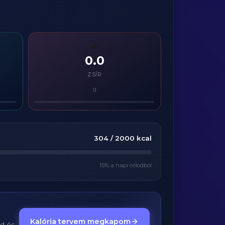
🧈
0.0
ZSÍR
g
304
/
2000
kcal
15
% a napi célodból
Kalória tervem megkapom
ed és