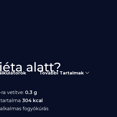
iéta alatt?
alkulátorok
További Tartalmak
ra vetítve:
0.3 g
atartalma
304 kcal
 alkalmas fogyókúrás