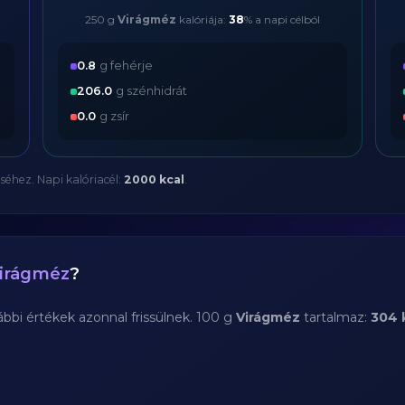
250 g
Virágméz
kalóriája:
38
% a napi célból
0.8
g fehérje
206.0
g szénhidrát
0.0
g zsír
séhez. Napi kalóriacél:
2000 kcal
.
irágméz
?
bi értékek azonnal frissülnek. 100 g
Virágméz
tartalmaz:
304 