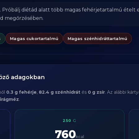
. Próbálj diétád alatt több magas fehérjetartalmú ételt 
od megőrzésében.
s
Magas cukortartalmú
Magas szénhidráttartalmú
böző adagokban
ből
0.3 g fehérje
,
82.4 g szénhidrát
és
0 g zsír
. Az alábbi kár
irágméz
.
250
G
760
kcal