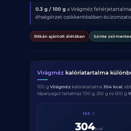
0.3 g / 100 g
a Virágméz fehérjetartalma
éhségérzet csökkentésében és izomzat
Ritkán ajánlott diétában
Szinte zsírmente
Virágméz
kalóriatartalma külön
100 g
Virágméz
kalóriatartalma
304 kcal
, eb
tápanyagot tartalmaz 100 g, 250 g és 500 g
V
100
G
304
kcal