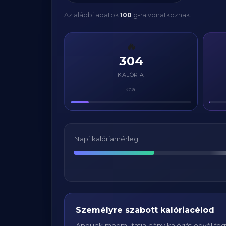
Az alábbi adatok
100
g-ra vonatkoznak.
🔥
304
KALÓRIA
kcal
Napi kalóriamérleg
Személyre szabott kalóriacélod
Appunk megmutatja hány kalóriát egyél fogy