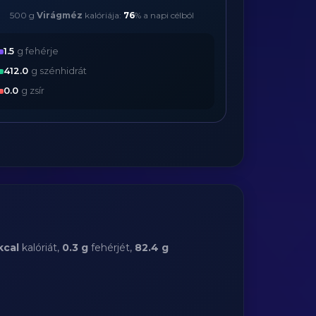
500 g
Virágméz
kalóriája:
76
% a napi célból
1.5
g fehérje
412.0
g szénhidrát
0.0
g zsír
kcal
kalóriát,
0.3 g
fehérjét,
82.4 g