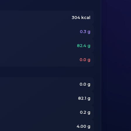
304
kcal
0.3
g
82.4
g
0.0
g
0.0
g
82.1
g
0.2
g
4.00
g