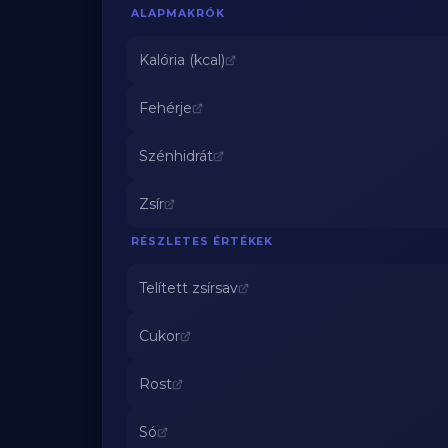
ALAPMAKRÓK
Kalória (kcal)
Fehérje
Szénhidrát
Zsír
RÉSZLETES ÉRTÉKEK
Telített zsírsav
Cukor
Rost
Só