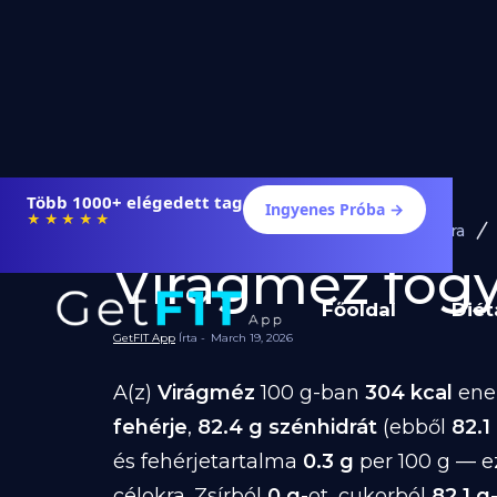
Több 1000+ elégedett tag
Ingyenes Próba →
★★★★★
Diéta és Étrend
Ételek Fogyásra
Virágméz fogy
Főoldal
Diét
GetFIT App
Írta -
March 19, 2026
A(z)
Virágméz
100 g-ban
304 kcal
ener
fehérje
,
82.4 g szénhidrát
(ebből
82.1
és fehérjetartalma
0.3 g
per 100 g — e
célokra. Zsírból
0 g
-ot, cukorból
82.1 g