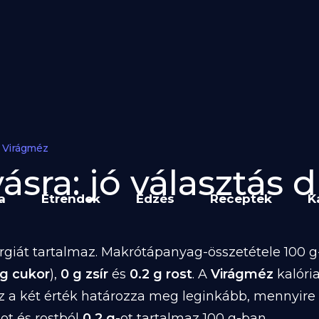
Virágméz
ásra: jó választás d
a
Étrendek
Edzés
Receptek
K
giát tartalmaz. Makrótápanyag-összetétele 100 g-
 g cukor
),
0 g zsír
és
0.2 g rost
. A
Virágméz
kalóri
z a két érték határozza meg leginkább, mennyire
-ot és rostból
0.2 g
-ot tartalmaz 100 g-ban.