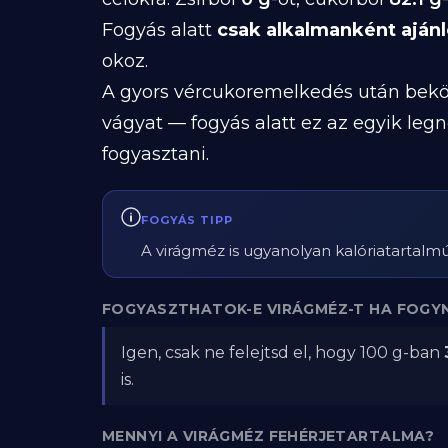
Fogyás alatt
csak alkalmanként ajánl
okoz.
A gyors vércukoremelkedés után beköv
vágyat — fogyás alatt ez az egyik le
fogyasztani.
FOGYÁS TIPP
A virágméz is ugyanolyan kalóriatartalm
FOGYASZTHATOK-E VIRÁGMÉZ-T HA FOGY
Igen, csak ne felejtsd el, hogy 100 g-ban
is.
MENNYI A VIRÁGMÉZ FEHÉRJETARTALMA?