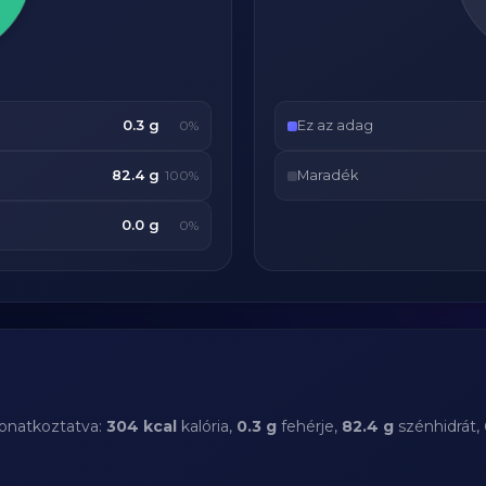
0.3 g
Ez az adag
0%
82.4 g
Maradék
100%
0.0 g
0%
vonatkoztatva:
304 kcal
kalória,
0.3 g
fehérje,
82.4 g
szénhidrát,