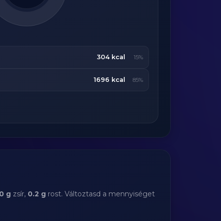
304 kcal
15%
1696 kcal
85%
0 g
zsír,
0.2 g
rost. Változtasd a mennyiséget