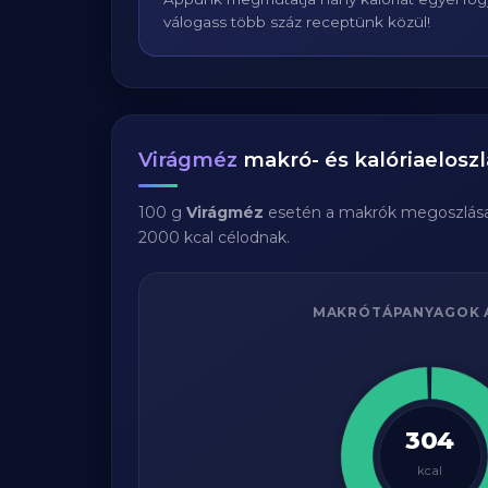
válogass több száz receptünk közül!
Virágméz
makró- és kalóriaeloszl
100 g
Virágméz
esetén a makrók megoszlás
2000 kcal célodnak.
MAKRÓTÁPANYAGOK 
304
kcal