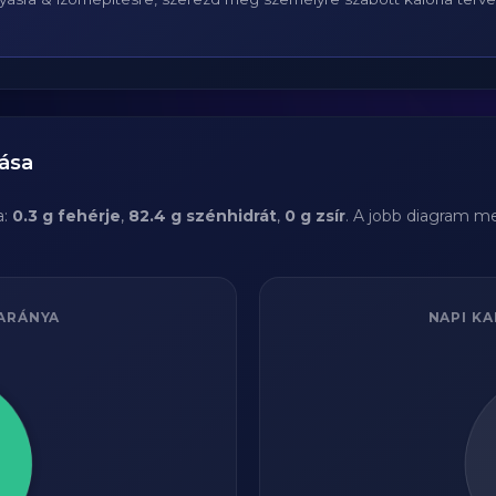
ása
a:
0.3 g fehérje
,
82.4 g szénhidrát
,
0 g zsír
. A jobb diagram me
ARÁNYA
NAPI KA