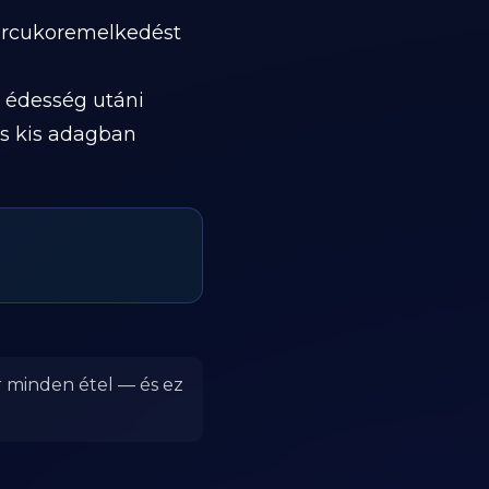
vércukoremelkedést
 édesség utáni
és kis adagban
r minden étel — és ez