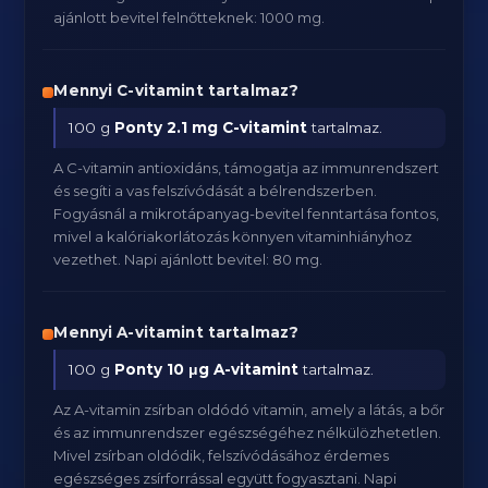
ajánlott bevitel felnőtteknek: 1000 mg.
Mennyi C-vitamint tartalmaz?
100 g
Ponty
2.1 mg C-vitamint
tartalmaz.
A C-vitamin antioxidáns, támogatja az immunrendszert
és segíti a vas felszívódását a bélrendszerben.
Fogyásnál a mikrotápanyag-bevitel fenntartása fontos,
mivel a kalóriakorlátozás könnyen vitaminhiányhoz
vezethet. Napi ajánlott bevitel: 80 mg.
Mennyi A-vitamint tartalmaz?
100 g
Ponty
10 μg A-vitamint
tartalmaz.
Az A-vitamin zsírban oldódó vitamin, amely a látás, a bőr
és az immunrendszer egészségéhez nélkülözhetetlen.
Mivel zsírban oldódik, felszívódásához érdemes
egészséges zsírforrással együtt fogyasztani. Napi