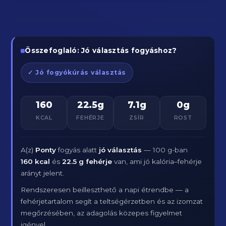
Összefoglaló: Jó választás fogyáshoz?
✓ Jó fogyókúrás választás
160
22.5g
7.1g
0g
KCAL
FEHÉRJE
ZSÍR
ROST
A(z)
Ponty
fogyás alatt
jó választás
— 100 g-ban
160 kcal
és
22.5 g fehérje
van, ami jó kalória–fehérje
arányt jelent.
Rendszeresen beilleszthető a napi étrendbe — a
fehérjetartalom segít a teltségérzetben és az izomzat
megőrzésében, az adagolás közepes figyelmet
igényel.