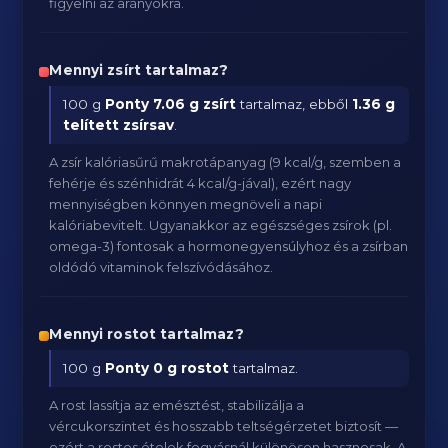
figyelni az arányokra.
Mennyi zsírt tartalmaz?
100 g
Ponty
7.06 g zsírt
tartalmaz, ebből
1.36 g
telített zsírsav
.
A zsír kalóriasűrű makrotápanyag (9 kcal/g, szemben a
fehérje és szénhidrát 4 kcal/g-jával), ezért nagy
mennyiségben könnyen megnöveli a napi
kalóriabevitelt. Ugyanakkor az egészséges zsírok (pl.
omega-3) fontosak a hormonegyensúlyhoz és a zsírban
oldódó vitaminok felszívódásához.
Mennyi rostot tartalmaz?
100 g
Ponty
0 g rostot
tartalmaz.
A rost lassítja az emésztést, stabilizálja a
vércukorszintet és hosszabb teltségérzetet biztosít —
ezért a rostos ételek fogyásnál különösen hasznosak. A