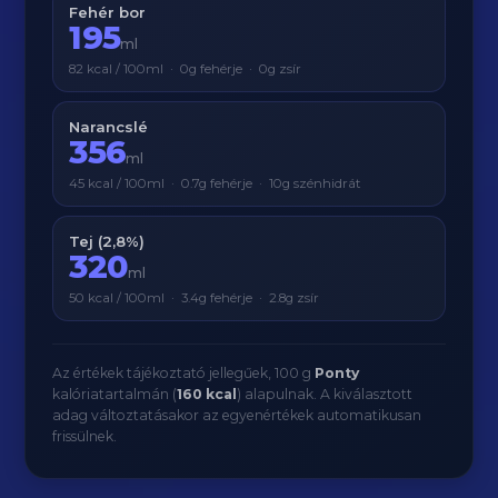
Fehér bor
195
ml
82 kcal / 100ml · 0g fehérje · 0g zsír
Narancslé
356
ml
45 kcal / 100ml · 0.7g fehérje · 10g szénhidrát
Tej (2,8%)
320
ml
50 kcal / 100ml · 3.4g fehérje · 2.8g zsír
Az értékek tájékoztató jellegűek, 100 g
Ponty
kalóriatartalmán (
160 kcal
) alapulnak. A kiválasztott
adag változtatásakor az egyenértékek automatikusan
frissülnek.