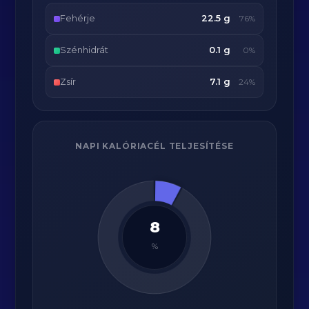
Fehérje
22.5 g
76%
Szénhidrát
0.1 g
0%
Zsír
7.1 g
24%
NAPI KALÓRIACÉL TELJESÍTÉSE
8
%