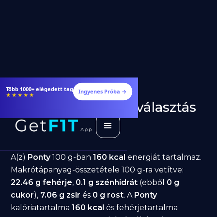
Több 1000+ elégedett tag
Ingyenes Próba →
★★★★★
Ponty fogyásra: jó választás
diéta alatt?
GetFIT App
Írta -
March 19, 2026
A(z)
Ponty
100 g-ban
160 kcal
energiát tartalmaz.
Makrótápanyag-összetétele 100 g-ra vetítve:
22.46 g fehérje
,
0.1 g szénhidrát
(ebből
0 g
cukor
),
7.06 g zsír
és
0 g rost
. A
Ponty
kalóriatartalma
160 kcal
és fehérjetartalma