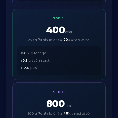
250
G
400
kcal
250 g
Ponty
kalóriája:
20
% a napi célból
56.2
g fehérje
0.3
g szénhidrát
17.6
g zsír
500
G
800
kcal
500 g
Ponty
kalóriája:
40
% a napi célból