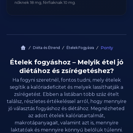
nőknek 18 mg, férfiaknak 10 mg.
Ponty
Diéta és Étrend
Ételek Fogyásra
Ételek fogyáshoz – Melyik étel jó
diétához és zsírégetéshez?
Ha fogyni szeretnél, fontos tudni, mely ételek
segítik a kalóriadeficitet és melyek lassíthatják a
zsírégetést. Ebben a listában több száz ételt
találsz, részletes értékeléssel arról, hogy mennyire
jó választás fogyáshoz és diétához. Megnézheted
az adott ételek kalóriatartalmát,
makrotápanyagait, valamint azt is, mennyire
laktatóak és mennyire könnyű belőlük túlenni.