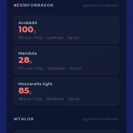
ZSÍRFORRÁSOK
ugyanannyi kalóriáért
Avokádó
100
g
160 kcal / 100g · 2g fehérje · 15g zsír
Mandula
28
g
579 kcal / 100g · 21g fehérje · 50g zsír
Mozzarella light
85
g
188 kcal / 100g · 18g fehérje · 13g zsír
ITALOK
ugyanannyi kalóriáért