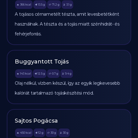
366
kcal
13.5
g
71.2
g
3.1
g
🔥
🥩
🥔
🫒
A tojásos cérnametélt tészta, amit levesbetétként
használnak. A tészta és a tojás miatt szénhidrát- és
fehérjeforrás.
Buggyantott Tojás
143
kcal
12.5
g
0.7
g
9.4
g
🔥
🥩
🥔
🫒
Olaj nélkül, vízben készül, így az egyik legkevesebb
kalóriát tartalmazó tojáskészítési mód.
Sajtos Pogácsa
450
kcal
12
g
30
g
30
g
🔥
🥩
🥔
🫒