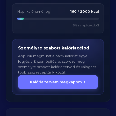
Napi kalóriamérleg
160
/
2000
kcal
8
% a napi célodból
Személyre szabott kalóriacélod
Appunk megmutatja hány kalóriát egyél
fogyásra & izomépítésre, szerezd meg
személyre szabott kalória terved és válogass
több száz receptünk közül!
Kalória tervem megkapom