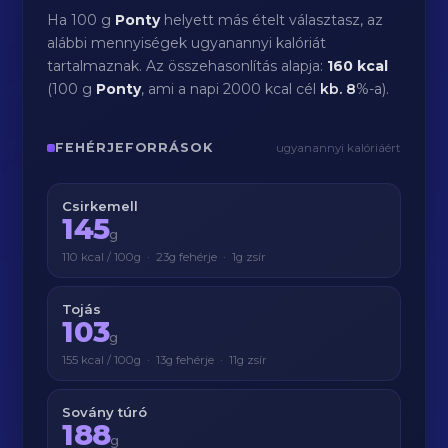
Ha 100 g
Ponty
helyett más ételt választasz, az
alábbi mennyiségek ugyanannyi kalóriát
tartalmaznak. Az összehasonlítás alapja:
160 kcal
(100 g
Ponty
, ami a napi 2000 kcal cél
kb.
8
%-a).
FEHÉRJEFORRÁSOK
ugyanannyi kalóriáért
Csirkemell
145
g
110 kcal / 100g · 23g fehérje · 1g zsír
Tojás
103
g
155 kcal / 100g · 13g fehérje · 11g zsír
Sovány túró
188
g