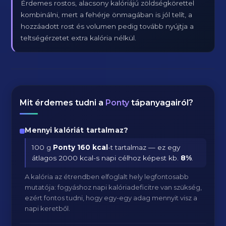
Érdemes rostos, alacsony kalóriájú zöldségkörettel
kombinálni, mert a fehérje önmagában is jól telít, a
hozzáadott rost és volumen pedig tovább nyújtja a
teltségérzetet extra kalória nélkül.
Mit érdemes tudni a
Ponty
tápanyagairól?
Mennyi kalóriát tartalmaz?
100 g
Ponty
160 kcal
-t tartalmaz — ez egy
átlagos 2000 kcal-s napi célhoz képest kb.
8
%
.
A kalória az étrendben elfoglalt hely legfontosabb
mutatója: fogyáshoz napi kalóriadeficitre van szükség,
ezért fontos tudni, hogy egy-egy adag mennyit visz a
napi keretből.