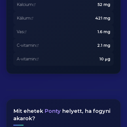
Kalcium
52
mg
Kálium
421
mg
Vas
1.6
mg
C-vitamin
2.1
mg
A-vitamin
10
μg
Mit ehetek
Ponty
helyett, ha fogyni
akarok?