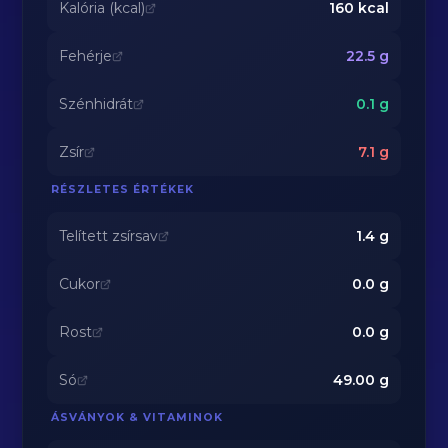
Kalória (kcal)
160
kcal
Fehérje
22.5
g
Szénhidrát
0.1
g
Zsír
7.1
g
RÉSZLETES ÉRTÉKEK
Telített zsírsav
1.4
g
Cukor
0.0
g
Rost
0.0
g
Só
49.00
g
ÁSVÁNYOK & VITAMINOK