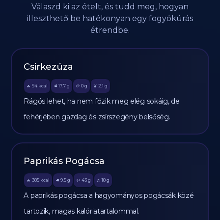
Válaszd ki az ételt, és tudd meg, hogyan
illeszthető be hatékonyan egy fogyókúrás
étrendbe.
Csirkezúza
94
kcal
17.7
g
0
g
2.1
g
🔥
🥩
🥔
🫒
Rágós lehet, ha nem főzik meg elég sokáig, de
fehérjében gazdag és zsírszegény belsőség.
Paprikás Pogácsa
385
kcal
9.5
g
43
g
18
g
🔥
🥩
🥔
🫒
A paprikás pogácsa a hagyományos pogácsák közé
tartozik, magas kalóriatartalommal.