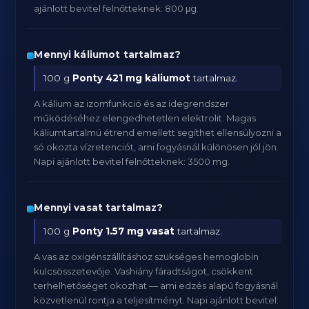
ajánlott bevitel felnőtteknek: 800 μg.
Mennyi káliumot tartalmaz?
100 g
Ponty
421 mg káliumot
tartalmaz.
A kálium az izomfunkció és az idegrendszer
működéséhez elengedhetetlen elektrolit. Magas
káliumtartalmú étrend emellett segíthet ellensúlyozni a
só okozta vízretenciót, ami fogyásnál különösen jól jön.
Napi ajánlott bevitel felnőtteknek: 3500 mg.
Mennyi vasat tartalmaz?
100 g
Ponty
1.57 mg vasat
tartalmaz.
A vas az oxigénszállításhoz szükséges hemoglobin
kulcsösszetevője. Vashiány fáradtságot, csökkent
terhelhetőséget okozhat — ami edzés alapú fogyásnál
közvetlenül rontja a teljesítményt. Napi ajánlott bevitel: