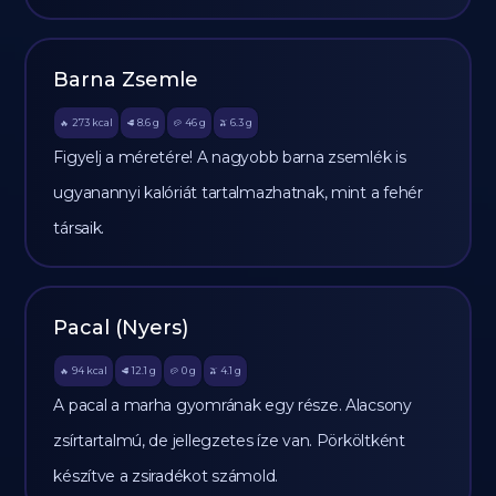
Barna Zsemle
273
kcal
8.6
g
46
g
6.3
g
🔥
🥩
🥔
🫒
Figyelj a méretére! A nagyobb barna zsemlék is
ugyanannyi kalóriát tartalmazhatnak, mint a fehér
társaik.
Pacal (Nyers)
94
kcal
12.1
g
0
g
4.1
g
🔥
🥩
🥔
🫒
A pacal a marha gyomrának egy része. Alacsony
zsírtartalmú, de jellegzetes íze van. Pörköltként
készítve a zsiradékot számold.