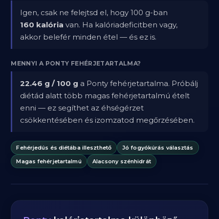
Igen, csak ne felejtsd el, hogy 100 g-ban
160 kalória
van. Ha kalóriadeficitben vagy,
akkor belefér minden étel — és ez is.
MENNYI A PONTY FEHÉRJETARTALMA?
22.46 g / 100 g
a Ponty fehérjetartalma. Próbálj
diétád alatt több magas fehérjetartalmú ételt
enni — ez segíthet az éhségérzet
csökkentésében és izomzatod megőrzésében.
Fehérjedús és diétába illeszthető
Jó fogyókúrás választás
Magas fehérjetartalmú
Alacsony szénhidrát