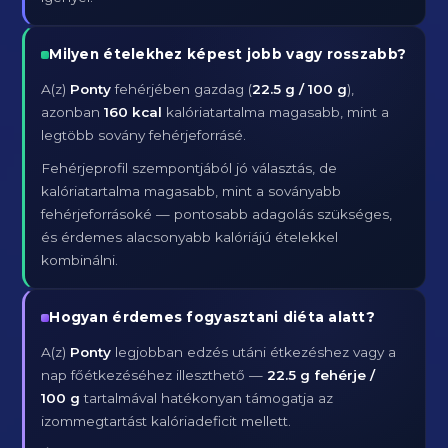
Milyen ételekhez képest jobb vagy rosszabb?
A(z)
Ponty
fehérjében gazdag (
22.5 g / 100 g
),
azonban
160 kcal
kalóriatartalma magasabb, mint a
legtöbb sovány fehérjeforrásé.
Fehérjeprofil szempontjából jó választás, de
kalóriatartalma magasabb, mint a soványabb
fehérjeforrásoké — pontosabb adagolás szükséges,
és érdemes alacsonyabb kalóriájú ételekkel
kombinálni.
Hogyan érdemes fogyasztani diéta alatt?
A(z)
Ponty
legjobban edzés utáni étkezéshez vagy a
nap főétkezéséhez illeszthető —
22.5 g fehérje /
100 g
tartalmával hatékonyan támogatja az
izommegtartást kalóriadeficit mellett.