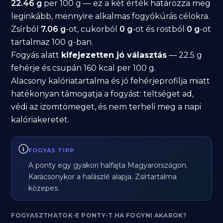
22.46 g
per 100 g — ez a két érték határozza meg
leginkább, mennyire alkalmas fogyókúrás célokra.
Zsírból
7.06 g
-ot, cukorból
0 g
-ot és rostból
0 g
-ot
tartalmaz 100 g-ban.
Fogyás alatt
kifejezetten jó választás
— 22.5 g
fehérje és csupán 160 kcal per 100 g.
Alacsony kalóriatartalma és jó fehérjeprofilja miatt
hatékonyan támogatja a fogyást: teltséget ad,
védi az izomtömeget, és nem terheli meg a napi
kalóriakeretet.
FOGYÁS TIPP
A ponty egy gyakori halfajta Magyarországon.
Karácsonykor a halászlé alapja. Zsírtartalma
közepes.
FOGYASZTHATOK-E PONTY-T HA FOGYNI AKAROK?