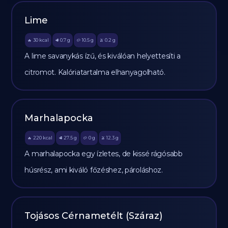
Lime
30
kcal
0.7
g
10.5
g
0.2
g
🔥
🥩
🥔
🫒
A lime savanykás ízű, és kiválóan helyettesíti a
citromot. Kalóriatartalma elhanyagolható.
Marhalapocka
220
kcal
27.5
g
0
g
12.3
g
🔥
🥩
🥔
🫒
A marhalapocka egy ízletes, de kissé rágósabb
húsrész, ami kiváló főzéshez, pároláshoz.
Tojásos Cérnametélt (Száraz)