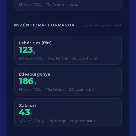
85 kcal / 100g · 12g fehérje · 4g zsír
SZÉNHIDRÁTFORRÁSOK
ugyanannyi kalóriáért
Fehér rizs (főtt)
123
g
130 kcal / 100g · 2.4g fehérje · 28g szénhidrát
Édesburgonya
186
g
86 kcal / 100g · 1.6g fehérje · 20g szénhidrát
Zabliszt
43
g
375 kcal / 100g · 13g fehérje · 60g szénhidrát