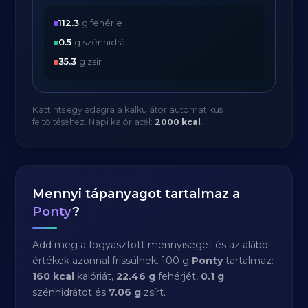
112.3
g fehérje
0.5
g szénhidrát
35.3
g zsír
Kattints egy adagra a kalkulátor automatikus
feltöltéséhez. Napi kalóriacél:
2000 kcal
.
Mennyi tápanyagot tartalmaz a
Ponty
?
Add meg a fogyasztott mennyiséget és az alábbi
értékek azonnal frissülnek. 100 g
Ponty
tartalmaz:
160 kcal
kalóriát,
22.46 g
fehérjét,
0.1 g
szénhidrátot és
7.06 g
zsírt.