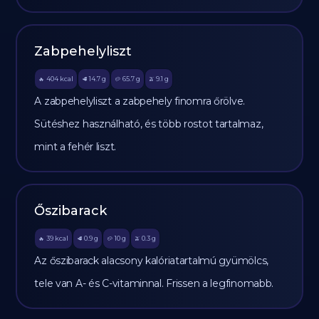
Zabpehelyliszt
404
kcal
14.7
g
65.7
g
9.1
g
🔥
🥩
🥔
🫒
A zabpehelyliszt a zabpehely finomra őrölve.
Sütéshez használható, és több rostot tartalmaz,
mint a fehér liszt.
Őszibarack
39
kcal
0.9
g
10
g
0.3
g
🔥
🥩
🥔
🫒
Az őszibarack alacsony kalóriatartalmú gyümölcs,
tele van A- és C-vitaminnal. Frissen a legfinomabb.