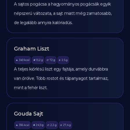
A sajtos pogácsa a hagyományos pogácsák egyik
népszerű változata, a sajt miatt még zamatosabb,
de legalább annyira kalóriadús.
Graham Liszt
340
kcal
13.2
g
72
g
2.5
g
🔥
🥩
🥔
🫒
A teljes kiőrlésű liszt egy fajtája, amely durvábbra
van őrölve. Több rostot és tápanyagot tartalmaz,
mint a fehér liszt.
Gouda Sajt
356
kcal
24,9
g
2,2
g
27,4
g
🔥
🥩
🥔
🫒