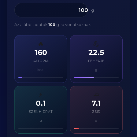
g
Az alábbi adatok
100
g-ra vonatkoznak.
🔥
💪
160
22.5
KALÓRIA
FEHÉRJE
kcal
g
⚡
🧈
0.1
7.1
SZÉNHIDRÁT
ZSÍR
g
g