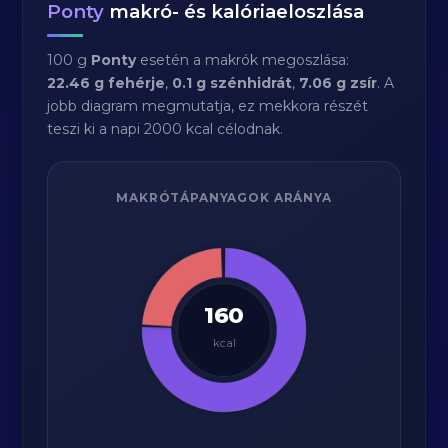
Ponty
makró- és kalóriaeloszlása
100 g
Ponty
esetén a makrók megoszlása:
22.46 g fehérje
,
0.1 g szénhidrát
,
7.06 g zsír
. A
jobb diagram megmutatja, ez mekkora részét
teszi ki a napi 2000 kcal célodnak.
MAKRÓTÁPANYAGOK ARÁNYA
160
kcal