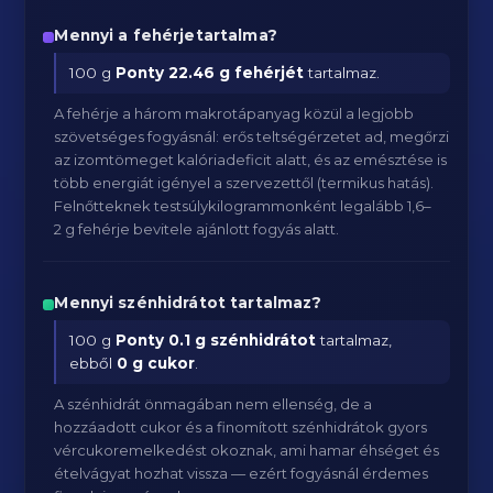
Mennyi a fehérjetartalma?
100 g
Ponty
22.46 g fehérjét
tartalmaz.
A fehérje a három makrotápanyag közül a legjobb
szövetséges fogyásnál: erős teltségérzetet ad, megőrzi
az izomtömeget kalóriadeficit alatt, és az emésztése is
több energiát igényel a szervezettől (termikus hatás).
Felnőtteknek testsúlykilogrammonként legalább 1,6–
2 g fehérje bevitele ajánlott fogyás alatt.
Mennyi szénhidrátot tartalmaz?
100 g
Ponty
0.1 g szénhidrátot
tartalmaz,
ebből
0 g cukor
.
A szénhidrát önmagában nem ellenség, de a
hozzáadott cukor és a finomított szénhidrátok gyors
vércukoremelkedést okoznak, ami hamar éhséget és
ételvágyat hozhat vissza — ezért fogyásnál érdemes