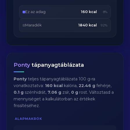
Ez az adag
160 kcal
8%
Maradék
1840 kcal
92%
Ponty
tápanyagtáblázata
Ponty
teljes tápanyagtáblázata 100 g-ra
vonatkoztatva:
160 kcal
kalória,
22.46 g
fehérje,
0.1 g
szénhidrát,
7.06 g
zsír,
0 g
rost. Változtasd a
mennyiséget a kalkulátorban az értékek
frissítéséhez.
ALAPMAKRÓK