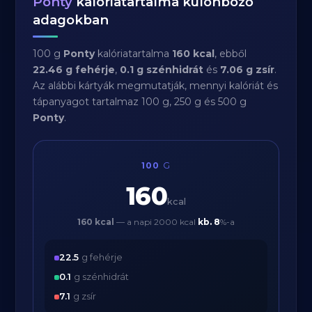
Ponty
kalóriatartalma különböző
adagokban
100 g
Ponty
kalóriatartalma
160 kcal
, ebből
22.46 g fehérje
,
0.1 g szénhidrát
és
7.06 g zsír
.
Az alábbi kártyák megmutatják, mennyi kalóriát és
tápanyagot tartalmaz 100 g, 250 g és 500 g
Ponty
.
100
G
160
kcal
160 kcal
— a napi 2000 kcal
kb.
8
%-a
22.5
g fehérje
0.1
g szénhidrát
7.1
g zsír