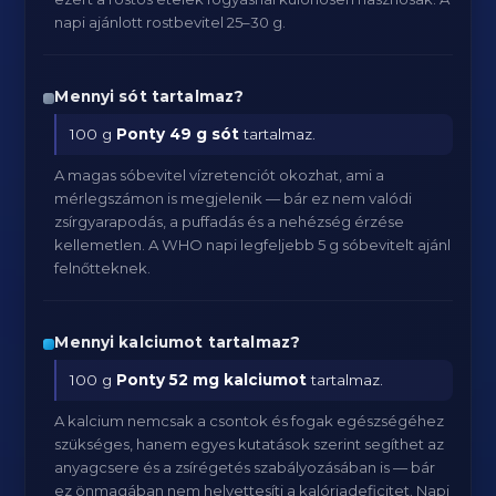
napi ajánlott rostbevitel 25–30 g.
Mennyi sót tartalmaz?
100 g
Ponty
49 g sót
tartalmaz.
A magas sóbevitel vízretenciót okozhat, ami a
mérlegszámon is megjelenik — bár ez nem valódi
zsírgyarapodás, a puffadás és a nehézség érzése
kellemetlen. A WHO napi legfeljebb 5 g sóbevitelt ajánl
felnőtteknek.
Mennyi kalciumot tartalmaz?
100 g
Ponty
52 mg kalciumot
tartalmaz.
A kalcium nemcsak a csontok és fogak egészségéhez
szükséges, hanem egyes kutatások szerint segíthet az
anyagcsere és a zsírégetés szabályozásában is — bár
ez önmagában nem helyettesíti a kalóriadeficitet. Napi