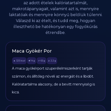
az adott ételek kalóriatartalmát,
makrotápanyagait, valamint azt is, mennyire
laktatóak és mennyire könnyű belőlük túlenni.
Válaszd ki az ételt, és tudd meg, hogyan
illeszthető be hatékonyan egy fogyókúrás
étrendbe.
Maca Gyökér Por
325
kcal
14
g
65
g
2.2
g
🔥
🥩
🥔
🫒
A maca gyökérport szuperélelmiszerként tartják
számon, és állítólag növeli az energiát és a libidót.
Kalóriatartalma alacsony, de a bevitt mennyiség is
kicsi.