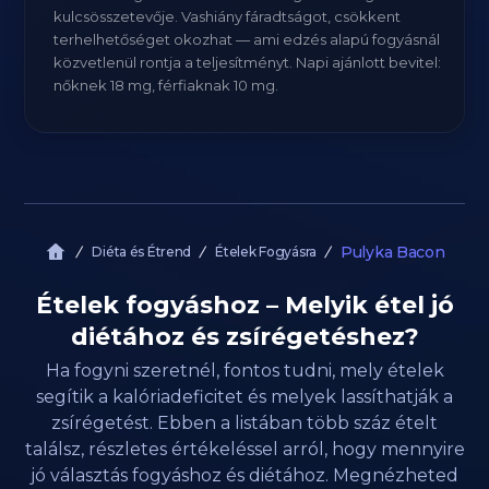
kulcsösszetevője. Vashiány fáradtságot, csökkent
terhelhetőséget okozhat — ami edzés alapú fogyásnál
közvetlenül rontja a teljesítményt. Napi ajánlott bevitel:
nőknek 18 mg, férfiaknak 10 mg.
Pulyka Bacon
Diéta és Étrend
Ételek Fogyásra
Ételek fogyáshoz – Melyik étel jó
diétához és zsírégetéshez?
Ha fogyni szeretnél, fontos tudni, mely ételek
segítik a kalóriadeficitet és melyek lassíthatják a
zsírégetést. Ebben a listában több száz ételt
találsz, részletes értékeléssel arról, hogy mennyire
jó választás fogyáshoz és diétához. Megnézheted