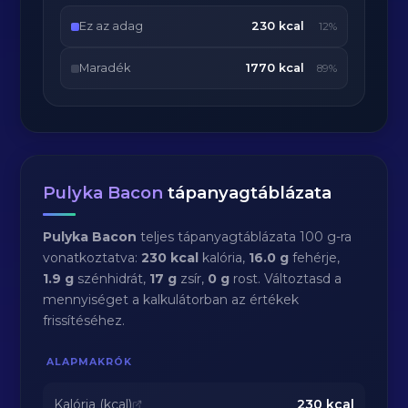
Ez az adag
230 kcal
12%
Maradék
1770 kcal
89%
Pulyka Bacon
tápanyagtáblázata
Pulyka Bacon
teljes tápanyagtáblázata 100 g-ra
vonatkoztatva:
230 kcal
kalória,
16.0 g
fehérje,
1.9 g
szénhidrát,
17 g
zsír,
0 g
rost. Változtasd a
mennyiséget a kalkulátorban az értékek
frissítéséhez.
ALAPMAKRÓK
Kalória (kcal)
230
kcal