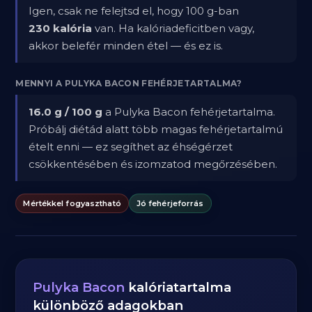
Igen, csak ne felejtsd el, hogy 100 g-ban
230 kalória
van. Ha kalóriadeficitben vagy,
akkor belefér minden étel — és ez is.
MENNYI A PULYKA BACON FEHÉRJETARTALMA?
16.0 g / 100 g
a Pulyka Bacon fehérjetartalma.
Próbálj diétád alatt több magas fehérjetartalmú
ételt enni — ez segíthet az éhségérzet
csökkentésében és izomzatod megőrzésében.
Mértékkel fogyasztható
Jó fehérjeforrás
Pulyka Bacon
kalóriatartalma
különböző adagokban