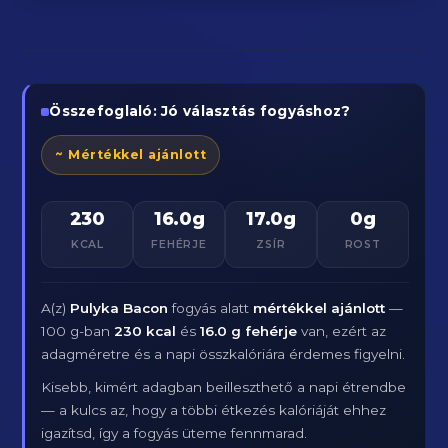
Összefoglaló: Jó választás fogyáshoz?
~ Mértékkel ajánlott
230
16.0g
17.0g
0g
KCAL
FEHÉRJE
ZSÍR
ROST
A(z)
Pulyka Bacon
fogyás alatt
mértékkel ajánlott
—
100 g-ban
230 kcal
és
16.0 g fehérje
van, ezért az
adagméretre és a napi összkalóriára érdemes figyelni.
Kisebb, kimért adagban beilleszthető a napi étrendbe
— a kulcs az, hogy a többi étkezés kalóriáját ehhez
igazítsd, így a fogyás üteme fennmarad.