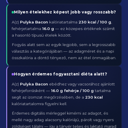
Milyen ételekhez képest jobb vagy rosszabb?
A(z)
Pulyka Bacon
kalóriatartalma
230 kcal / 100 g
,
fehérjetartalma
16.0 g
— ez közepes értéknek számít
a hasonló típusú ételek között.
Fogyás alatt sem az egyik legjobb, sem a legrosszabb
választás a kategóriájában — az adagméret és a napi
összkalória a döntő tényező, nem az étel önmagában.
Hogyan érdemes fogyasztani diéta alatt?
A(z)
Pulyka Bacon
ebédhez vagy vacsorához ajánlott
fehérjeforrásként —
16.0 g fehérje / 100 g
tartalma
segít az izomzat megőrzésében, de a
230 kcal
kalóriatartalomra figyelni kell.
Érdemes digitális mérleggel kimérni az adagot, és
mellé nagy adag alacsony kalóriájú, párolt vagy nyers
zöldséget tálalni — így a tányér teljes és laktató marad