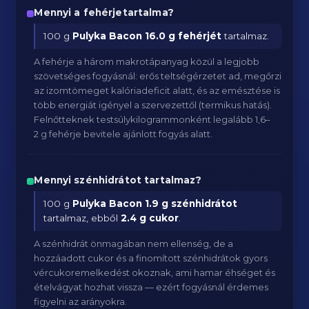
Mennyi a fehérjetartalma?
100 g
Pulyka Bacon
16.0 g fehérjét
tartalmaz.
A fehérje a három makrotápanyag közül a legjobb
szövetséges fogyásnál: erős teltségérzetet ad, megőrzi
az izomtömeget kalóriadeficit alatt, és az emésztése is
több energiát igényel a szervezettől (termikus hatás).
Felnőtteknek testsúlykilogrammonként legalább 1,6–
2 g fehérje bevitele ajánlott fogyás alatt.
Mennyi szénhidrátot tartalmaz?
100 g
Pulyka Bacon
1.9 g szénhidrátot
tartalmaz, ebből
2.4 g cukor
.
A szénhidrát önmagában nem ellenség, de a
hozzáadott cukor és a finomított szénhidrátok gyors
vércukoremelkedést okoznak, ami hamar éhséget és
ételvágyat hozhat vissza — ezért fogyásnál érdemes
figyelni az arányokra.