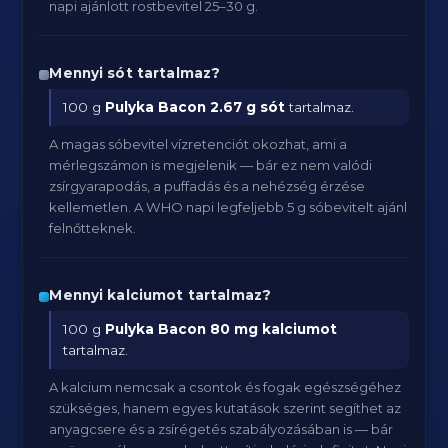
napi ajánlott rostbevitel 25–30 g.
Mennyi sót tartalmaz?
100 g
Pulyka Bacon
2.67 g sót
tartalmaz.
A magas sóbevitel vízretenciót okozhat, ami a
mérlegszámon is megjelenik — bár ez nem valódi
zsírgyarapodás, a puffadás és a nehézség érzése
kellemetlen. A WHO napi legfeljebb 5 g sóbevitelt ajánl
felnőtteknek.
Mennyi kalciumot tartalmaz?
100 g
Pulyka Bacon
80 mg kalciumot
tartalmaz.
A kalcium nemcsak a csontok és fogak egészségéhez
szükséges, hanem egyes kutatások szerint segíthet az
anyagcsere és a zsírégetés szabályozásában is — bár