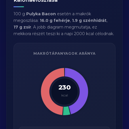
100 g
Pulyka Bacon
esetén a makrók
megoszlása:
16.0 g fehérje
,
1.9 g szénhidrát
,
17 g zsír
. A jobb diagram megmutatja, ez
mekkora részét teszi ki a napi 2000 kcal célodnak.
MAKRÓTÁPANYAGOK ARÁNYA
230
kcal