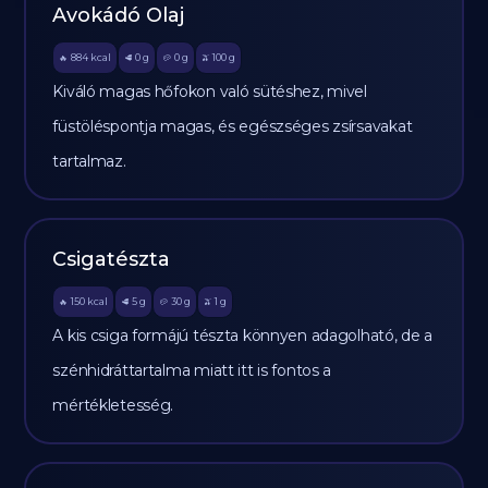
Avokádó Olaj
884
kcal
0
g
0
g
100
g
🔥
🥩
🥔
🫒
Kiváló magas hőfokon való sütéshez, mivel
füstöléspontja magas, és egészséges zsírsavakat
tartalmaz.
Csigatészta
150
kcal
5
g
30
g
1
g
🔥
🥩
🥔
🫒
A kis csiga formájú tészta könnyen adagolható, de a
szénhidráttartalma miatt itt is fontos a
mértékletesség.