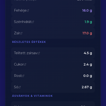
Fehérje
16.0
g
Szénhidrát
1.9
g
Zsír
17.0
g
RÉSZLETES ÉRTÉKEK
Telített zsírsav
4.5
g
Cukor
2.4
g
Rost
0.0
g
Só
2.67
g
ÁSVÁNYOK & VITAMINOK