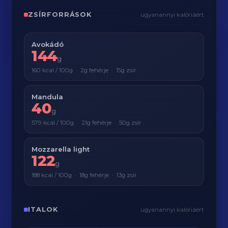
ZSÍRFORRÁSOK
ugyanannyi kalóriáért
Avokádó
144
g
160 kcal / 100g · 2g fehérje · 15g zsír
Mandula
40
g
579 kcal / 100g · 21g fehérje · 50g zsír
Mozzarella light
122
g
188 kcal / 100g · 18g fehérje · 13g zsír
ITALOK
ugyanannyi kalóriáért