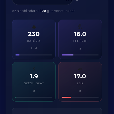
Az alábbi adatok
100
g-ra vonatkoznak.
🔥
💪
230
16.0
KALÓRIA
FEHÉRJE
kcal
g
⚡
🧈
1.9
17.0
SZÉNHIDRÁT
ZSÍR
g
g