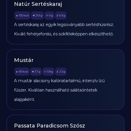
Natúr Sertéskaraj
155
kcal
21.6
g
0
g
6.9
g
🔥
🥩
🥔
🫒
A sertéskaraj az egyik legsoványabb sertéshúsrész.
Kiváló fehérjeforrás, és sokféleképpen elkészíthető.
Mustár
60
kcal
3.7
g
5.8
g
3.3
g
🔥
🥩
🥔
🫒
A mustár alacsony kalóriatartalmú, intenzív ízű
fűszer. Kiválóan használható salátaöntetek
alapjaként.
Passata Paradicsom Szósz