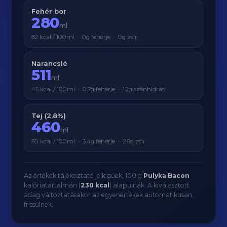
Fehér bor
280
ml
82 kcal / 100ml · 0g fehérje · 0g zsír
Narancslé
511
ml
45 kcal / 100ml · 0.7g fehérje · 10g szénhidrát
Tej (2,8%)
460
ml
50 kcal / 100ml · 3.4g fehérje · 2.8g zsír
Az értékek tájékoztató jellegűek, 100 g
Pulyka Bacon
kalóriatartalmán (
230 kcal
) alapulnak. A kiválasztott
adag változtatásakor az egyenértékek automatikusan
frissülnek.