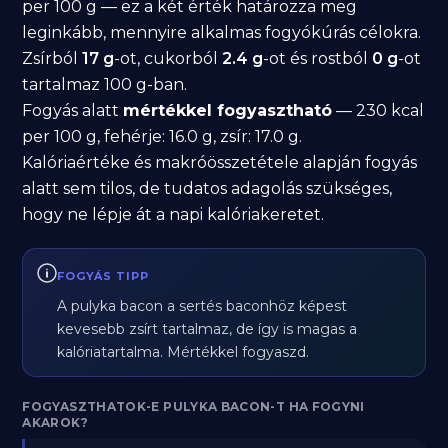
per 100 g — ez a két érték határozza meg
leginkább, mennyire alkalmas fogyókúrás célokra.
Zsírból
17 g
-ot, cukorból
2.4 g
-ot és rostból
0 g
-ot
tartalmaz 100 g-ban.
Fogyás alatt
mértékkel fogyasztható
— 230 kcal
per 100 g, fehérje: 16.0 g, zsír: 17.0 g.
Kalóriaértéke és makróösszetétele alapján fogyás
alatt sem tilos, de tudatos adagolás szükséges,
hogy ne lépje át a napi kalóriakeretet.
FOGYÁS TIPP
A pulyka bacon a sertés baconhöz képest
kevesebb zsírt tartalmaz, de így is magas a
kalóriatartalma. Mértékkel fogyaszd.
FOGYASZTHATOK-E PULYKA BACON-T HA FOGYNI
AKAROK?