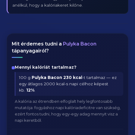
anélkül, hogy a kalóriakeret kilőne.
Mit érdemes tudni a
Pulyka Bacon
tápanyagairól?
Mennyi kalóriát tartalmaz?
100 g
Pulyka Bacon
230 kcal
-t tartalmaz — ez
egy átlagos 2000 kcal-s napi célhoz képest
kb.
12
%
.
A kalória az étrendben elfoglalt hely legfontosabb
mutatója: fogyáshoz napi kalóriadeficitre van szükség,
ezért fontos tudni, hogy egy-egy adag mennyit visz a
napi keretből.