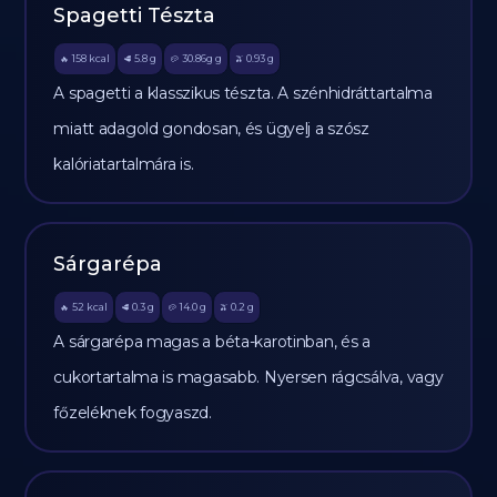
Spagetti Tészta
158
kcal
5.8
g
30.86g
g
0.93
g
🔥
🥩
🥔
🫒
A spagetti a klasszikus tészta. A szénhidráttartalma
miatt adagold gondosan, és ügyelj a szósz
kalóriatartalmára is.
Sárgarépa
52
kcal
0.3
g
14.0
g
0.2
g
🔥
🥩
🥔
🫒
A sárgarépa magas a béta-karotinban, és a
cukortartalma is magasabb. Nyersen rágcsálva, vagy
főzeléknek fogyaszd.