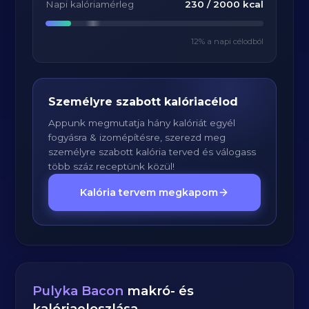
Napi kalóriamérleg
230
/
2000
kcal
12
% a napi célodból
Személyre szabott kalóriacélod
Appunk megmutatja hány kalóriát egyél
fogyásra & izomépítésre, szerezd meg
személyre szabott kalória terved és válogass
több száz receptünk közül!
Kalória tervem megkapom
Pulyka Bacon
makró- és
kalóriaeloszlása