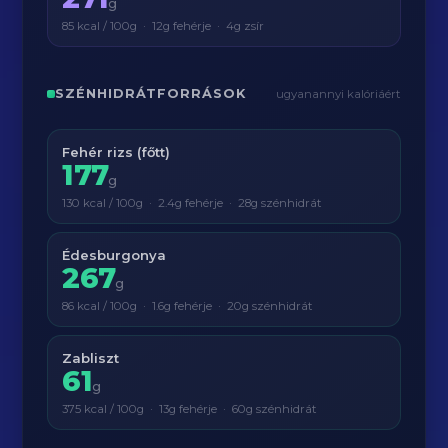
g
85 kcal / 100g · 12g fehérje · 4g zsír
SZÉNHIDRÁTFORRÁSOK
ugyanannyi kalóriáért
Fehér rizs (főtt)
177
g
130 kcal / 100g · 2.4g fehérje · 28g szénhidrát
Édesburgonya
267
g
86 kcal / 100g · 1.6g fehérje · 20g szénhidrát
Zabliszt
61
g
375 kcal / 100g · 13g fehérje · 60g szénhidrát