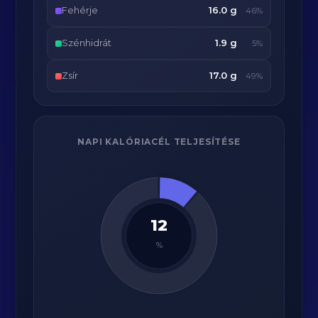
Fehérje
16.0 g
46%
Szénhidrát
1.9 g
5%
Zsír
17.0 g
49%
NAPI KALÓRIACÉL TELJESÍTÉSE
12
%