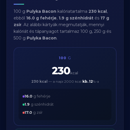
100 g
Pulyka Bacon
kalóriatartalma
230 kcal
,
ebből
16.0 g fehérje
,
1.9 g szénhidrát
és
17 g
zsír
. Az alábbi kártyák megmutatják, mennyi
kalóriát és tápanyagot tartalmaz 100 g, 250 g és
500 g
Pulyka Bacon
.
100
G
230
kcal
230 kcal
— a napi 2000 kcal
kb.
12
%-a
16.0
g fehérje
1.9
g szénhidrát
17.0
g zsír