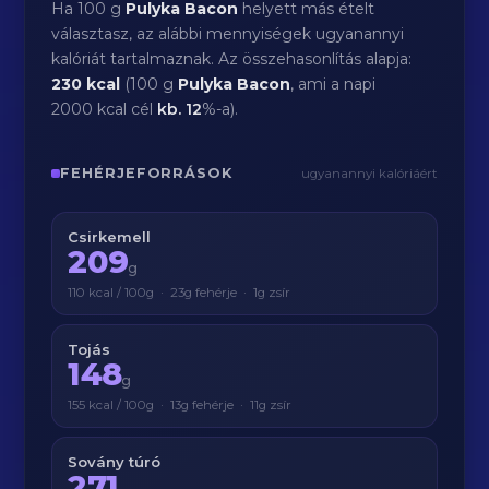
Ha 100 g
Pulyka Bacon
helyett más ételt
választasz, az alábbi mennyiségek ugyanannyi
kalóriát tartalmaznak. Az összehasonlítás alapja:
230 kcal
(100 g
Pulyka Bacon
, ami a napi
2000 kcal cél
kb.
12
%-a).
FEHÉRJEFORRÁSOK
ugyanannyi kalóriáért
Csirkemell
209
g
110 kcal / 100g · 23g fehérje · 1g zsír
Tojás
148
g
155 kcal / 100g · 13g fehérje · 11g zsír
Sovány túró
271