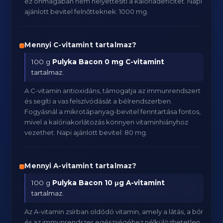
ez önmagában nem helyettesíti a kalóriadeficitet. Napi
ajánlott bevitel felnőtteknek: 1000 mg.
Mennyi C-vitamint tartalmaz?
100 g
Pulyka Bacon
0 mg C-vitamint
tartalmaz.
A C-vitamin antioxidáns, támogatja az immunrendszert
és segíti a vas felszívódását a bélrendszerben.
Fogyásnál a mikrotápanyag-bevitel fenntartása fontos,
mivel a kalóriakorlátozás könnyen vitaminhiányhoz
vezethet. Napi ajánlott bevitel: 80 mg.
Mennyi A-vitamint tartalmaz?
100 g
Pulyka Bacon
10 μg A-vitamint
tartalmaz.
Az A-vitamin zsírban oldódó vitamin, amely a látás, a bőr
és az immunrendszer egészségéhez nélkülözhetetlen.