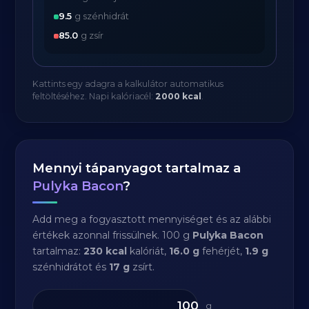
9.5
g szénhidrát
85.0
g zsír
Kattints egy adagra a kalkulátor automatikus
feltöltéséhez. Napi kalóriacél:
2000 kcal
.
Mennyi tápanyagot tartalmaz a
Pulyka Bacon
?
Add meg a fogyasztott mennyiséget és az alábbi
értékek azonnal frissülnek. 100 g
Pulyka Bacon
tartalmaz:
230 kcal
kalóriát,
16.0 g
fehérjét,
1.9 g
szénhidrátot és
17 g
zsírt.
g