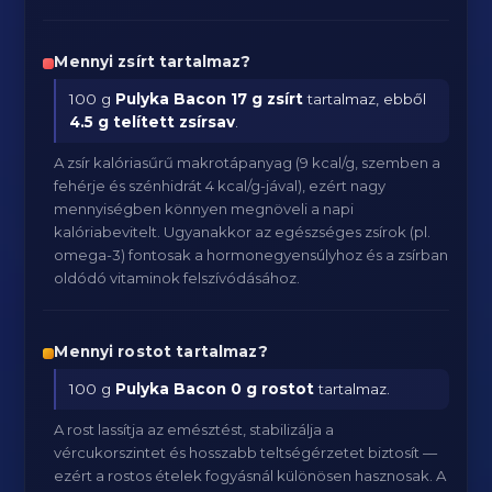
Mennyi zsírt tartalmaz?
100 g
Pulyka Bacon
17 g zsírt
tartalmaz, ebből
4.5 g telített zsírsav
.
A zsír kalóriasűrű makrotápanyag (9 kcal/g, szemben a
fehérje és szénhidrát 4 kcal/g-jával), ezért nagy
mennyiségben könnyen megnöveli a napi
kalóriabevitelt. Ugyanakkor az egészséges zsírok (pl.
omega-3) fontosak a hormonegyensúlyhoz és a zsírban
oldódó vitaminok felszívódásához.
Mennyi rostot tartalmaz?
100 g
Pulyka Bacon
0 g rostot
tartalmaz.
A rost lassítja az emésztést, stabilizálja a
vércukorszintet és hosszabb teltségérzetet biztosít —
ezért a rostos ételek fogyásnál különösen hasznosak. A