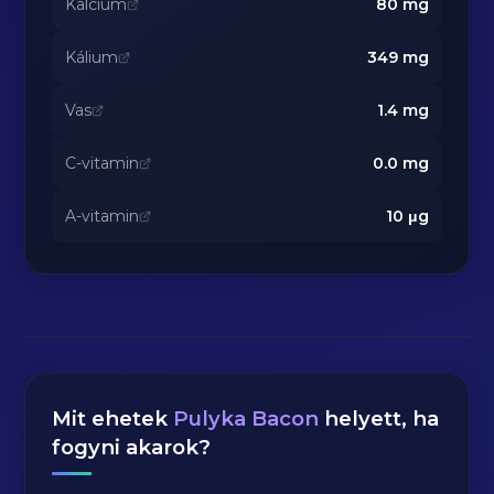
Kalcium
80
mg
Kálium
349
mg
Vas
1.4
mg
C-vitamin
0.0
mg
A-vitamin
10
μg
Mit ehetek
Pulyka Bacon
helyett, ha
fogyni akarok?