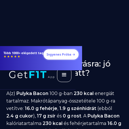
Étrendek, receptek és edzéstervek
Ingyenes Próba →
★★★★★
Pulyka Bacon fogyásra: jó
választás diéta alatt?
GetFIT App
Írta -
March 19, 2026
A(z)
Pulyka Bacon
100 g-ban
230 kcal
energiát
tartalmaz. Makrótápanyag-összetétele 100 g-ra
vetítve:
16.0 g fehérje
,
1.9 g szénhidrát
(ebből
2.4 g cukor
),
17 g zsír
és
0 g rost
. A
Pulyka Bacon
kalóriatartalma
230 kcal
és fehérjetartalma
16.0 g