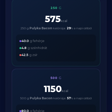
250
G
575
kcal
250 g
Pulyka Bacon
kalóriája:
29
% a napi célból
40.0
g fehérje
4.8
g szénhidrát
42.5
g zsír
500
G
1150
kcal
500 g
Pulyka Bacon
kalóriája:
57
% a napi célból
80.0
g fehérje