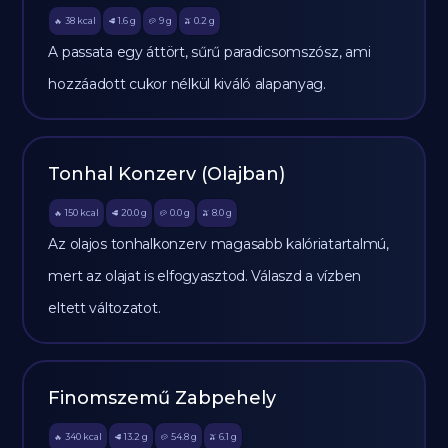
38
kcal
1.6
g
9
g
0.2
g
🔥
🥩
🥔
🫒
A passata egy áttört, sűrű paradicsomszósz, ami
hozzáadott cukor nélkül kiváló alapanyag.
Tonhal Konzerv (Olajban)
150
kcal
20.0
g
0.0
g
8.0
g
🔥
🥩
🥔
🫒
Az olajos tonhalkonzerv magasabb kalóriatartalmú,
mert az olajat is elfogyasztod. Válaszd a vízben
eltett változatot.
Finomszemű Zabpehely
340
kcal
13.2
g
54.8
g
6.1
g
🔥
🥩
🥔
🫒