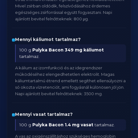
Mivel zsírban oldódik, felszívódásához érdemes
egészséges zsírforrással együtt fogyasztani. Napi
ajánlott bevitel felnőtteknek: 800 μg.
Mennyi káliumot tartalmaz?
100 g
Pulyka Bacon
349 mg káliumot
tartalmaz.
A kálium az izomfunkció és az idegrendszer
működéséhez elengedhetetlen elektrolit. Magas
káliumtartalmú étrend emellett segíthet ellensúlyozni a
só okozta vízretenciót, ami fogyásnál különösen jól jön.
Napi ajánlott bevitel felnőtteknek: 3500 mg.
Mennyi vasat tartalmaz?
100 g
Pulyka Bacon
1.4 mg vasat
tartalmaz.
A vas az oxigénszállításhoz szükséges hemoglobin