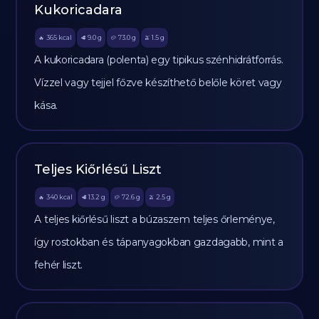
Kukoricadara
365
kcal
9.0
g
73.0
g
1.5
g
🔥
🥩
🥔
🫒
A kukoricadara (polenta) egy tipikus szénhidrátforrás.
Vízzel vagy tejjel főzve készíthető belőle köret vagy
kása.
Teljes Kiőrlésű Liszt
340
kcal
13.2
g
72.6
g
2.5
g
🔥
🥩
🥔
🫒
A teljes kiőrlésű liszt a búzaszem teljes őrleménye,
így rostokban és tápanyagokban gazdagabb, mint a
fehér liszt.