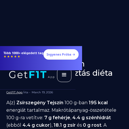
Több 1000+ elégedett tag
Ingyenes Próba →
★★★★★
Zsírszegény Tejszín
fogyásra: jó választás diéta
alatt?
GetFIT App
Írta -
March 19, 2026
A(z)
Zsírszegény Tejszín
100 g-ban
195 kcal
energiát tartalmaz. Makrótápanyag-összetétele
100 g-ra vetítve:
7 g fehérje
,
4.4 g szénhidrát
(ebből
4.4 g cukor
),
18.1 g zsír
és
0 g rost
. A