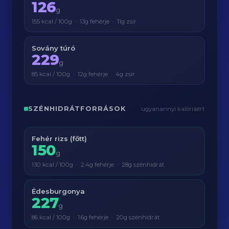
126
g
155 kcal / 100g · 13g fehérje · 11g zsír
Sovány túró
229
g
85 kcal / 100g · 12g fehérje · 4g zsír
SZÉNHIDRÁTFORRÁSOK
ugyanannyi kalóriáért
Fehér rizs (főtt)
150
g
130 kcal / 100g · 2.4g fehérje · 28g szénhidrát
Édesburgonya
227
g
86 kcal / 100g · 1.6g fehérje · 20g szénhidrát