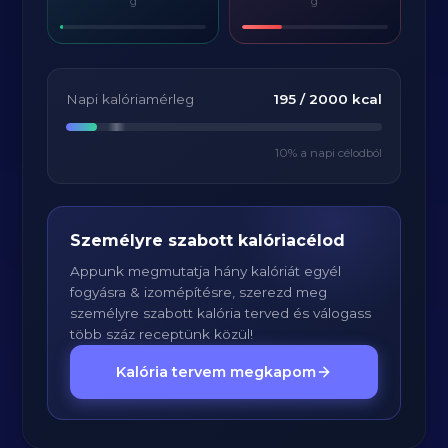
g
g
Napi kalóriamérleg
195
/
2000
kcal
10
% a napi célodból
Személyre szabott kalóriacélod
Appunk megmutatja hány kalóriát egyél
fogyásra & izomépítésre, szerezd meg
személyre szabott kalória terved és válogass
több száz receptünk közül!
Kalória tervem megkapom