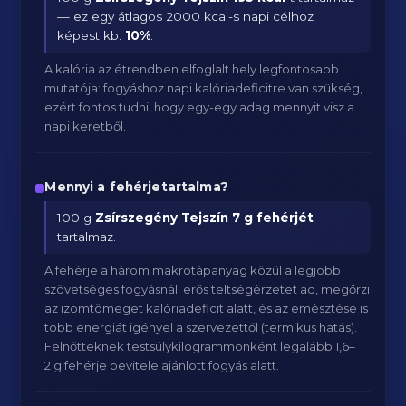
— ez egy átlagos 2000 kcal-s napi célhoz
képest kb.
10
%
.
A kalória az étrendben elfoglalt hely legfontosabb
mutatója: fogyáshoz napi kalóriadeficitre van szükség,
ezért fontos tudni, hogy egy-egy adag mennyit visz a
napi keretből.
Mennyi a fehérjetartalma?
100 g
Zsírszegény Tejszín
7 g fehérjét
tartalmaz.
A fehérje a három makrotápanyag közül a legjobb
szövetséges fogyásnál: erős teltségérzetet ad, megőrzi
az izomtömeget kalóriadeficit alatt, és az emésztése is
több energiát igényel a szervezettől (termikus hatás).
Felnőtteknek testsúlykilogrammonként legalább 1,6–
2 g fehérje bevitele ajánlott fogyás alatt.