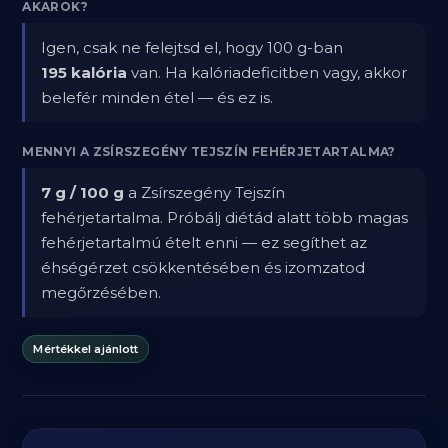
AKAROK?
Igen, csak ne felejtsd el, hogy 100 g-ban
195 kalória
van. Ha kalóriadeficitben vagy, akkor
belefér minden étel — és ez is.
MENNYI A ZSÍRSZEGÉNY TEJSZÍN FEHÉRJETARTALMA?
7 g / 100 g
a Zsírszegény Tejszín
fehérjetartalma. Próbálj diétád alatt több magas
fehérjetartalmú ételt enni — ez segíthet az
éhségérzet csökkentésében és izomzatod
megőrzésében.
Mértékkel ajánlott