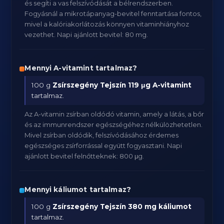
és segíti a vas felszívódását a bélrendszerben.
Fogyásnál a mikrotápanyag-bevitel fenntartása fontos,
mivel a kalóriakorlátozás könnyen vitaminhiányhoz
vezethet. Napi ajánlott bevitel: 80 mg.
Mennyi A-vitamint tartalmaz?
100 g
Zsírszegény Tejszín
119 μg A-vitamint
tartalmaz.
Az A-vitamin zsírban oldódó vitamin, amely a látás, a bőr
és az immunrendszer egészségéhez nélkülözhetetlen.
Mivel zsírban oldódik, felszívódásához érdemes
egészséges zsírforrással együtt fogyasztani. Napi
ajánlott bevitel felnőtteknek: 800 μg.
Mennyi káliumot tartalmaz?
100 g
Zsírszegény Tejszín
380 mg káliumot
tartalmaz.