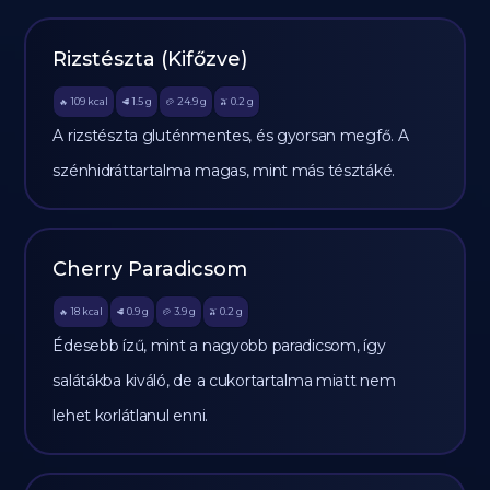
Rizstészta (Kifőzve)
109
kcal
1.5
g
24.9
g
0.2
g
🔥
🥩
🥔
🫒
A rizstészta gluténmentes, és gyorsan megfő. A
szénhidráttartalma magas, mint más tésztáké.
Cherry Paradicsom
18
kcal
0.9
g
3.9
g
0.2
g
🔥
🥩
🥔
🫒
Édesebb ízű, mint a nagyobb paradicsom, így
salátákba kiváló, de a cukortartalma miatt nem
lehet korlátlanul enni.