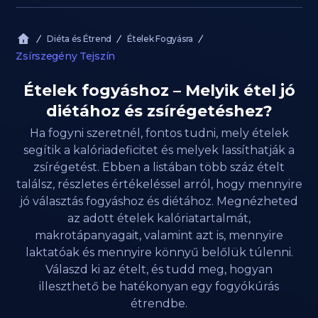
Diéta és Étrend
Ételek Fogyásra
Zsírszegény Tejszín
Ételek fogyáshoz – Melyik étel jó
diétához és zsírégetéshez?
Ha fogyni szeretnél, fontos tudni, mely ételek
segítik a kalóriadeficitet és melyek lassíthatják a
zsírégetést. Ebben a listában több száz ételt
találsz, részletes értékeléssel arról, hogy mennyire
jó választás fogyáshoz és diétához. Megnézheted
az adott ételek kalóriatartalmát,
makrotápanyagait, valamint azt is, mennyire
laktatóak és mennyire könnyű belőlük túlenni.
Válaszd ki az ételt, és tudd meg, hogyan
illeszthető be hatékonyan egy fogyókúrás
étrendbe.