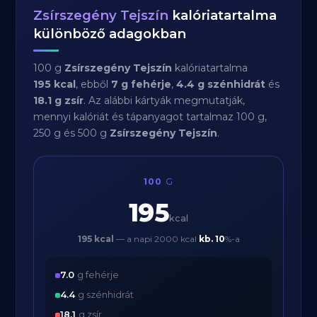
Zsírszegény Tejszín
kalóriatartalma
különböző adagokban
100 g
Zsírszegény Tejszín
kalóriatartalma
195 kcal
, ebből
7 g fehérje
,
4.4 g szénhidrát
és
18.1 g zsír
. Az alábbi kártyák megmutatják,
mennyi kalóriát és tápanyagot tartalmaz 100 g,
250 g és 500 g
Zsírszegény Tejszín
.
100
G
195
kcal
195 kcal
— a napi 2000 kcal
kb.
10
%-a
7.0
g fehérje
4.4
g szénhidrát
18.1
g zsír