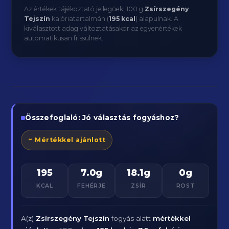
Az értékek tájékoztató jellegűek, 100 g
Zsírszegény
Tejszín
kalóriatartalmán (
195 kcal
) alapulnak. A
kiválasztott adag változtatásakor az egyenértékek
automatikusan frissülnek.
Összefoglaló: Jó választás fogyáshoz?
~ Mértékkel ajánlott
195
7.0g
18.1g
0g
KCAL
FEHÉRJE
ZSÍR
ROST
A(z)
Zsírszegény Tejszín
fogyás alatt
mértékkel