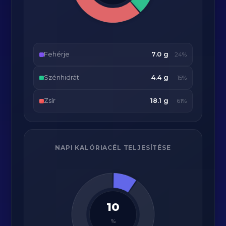
Fehérje
7.0 g
24%
Szénhidrát
4.4 g
15%
Zsír
18.1 g
61%
NAPI KALÓRIACÉL TELJESÍTÉSE
10
%