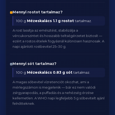
Mennyi rostot tartalmaz?
100 g
Mézeskalács
1.1 g rostot
tartalmaz.
A rost lassítja az emésztést, stabilizálja a
vércukorszintet és hosszabb teltségérzetet biztosít —
ezért a rostos ételek fogyásnál különösen hasznosak. A
napi ajánlott rostbevitel 25–30 g.
Mennyi sót tartalmaz?
100 g
Mézeskalács
0.83 g sót
tartalmaz.
A magas sóbevitel vízretenciót okozhat, ami a
mérlegszámon is megjelenik — bár ez nem valódi
zsírgyarapodás, a puffadás és a nehézség érzése
kellemetlen. A WHO napi legfeljebb 5 g sóbevitelt ajánl
felnőtteknek.