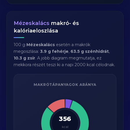
Mézeskalács
makró- és
kalóriaeloszlása
100 g
Mézeskalács
esetén a makrók
megoszlása:
3.9 g fehérje
,
63.5 g szénhidrát
,
10.3 g zsír
. A jobb diagram megmutatja, ez
mekkora részét teszi ki a napi 2000 kcal célodnak.
MAKRÓTÁPANYAGOK ARÁNYA
356
kcal