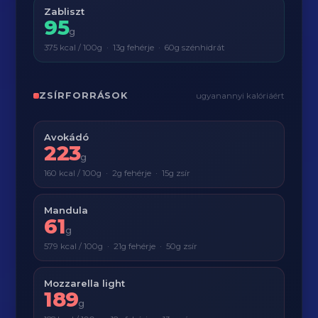
Zabliszt
95
g
375 kcal / 100g · 13g fehérje · 60g szénhidrát
ZSÍRFORRÁSOK
ugyanannyi kalóriáért
Avokádó
223
g
160 kcal / 100g · 2g fehérje · 15g zsír
Mandula
61
g
579 kcal / 100g · 21g fehérje · 50g zsír
Mozzarella light
189
g