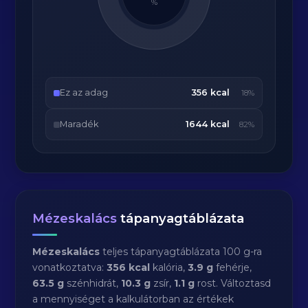
%
Ez az adag
356 kcal
18%
Maradék
1644 kcal
82%
Mézeskalács
tápanyagtáblázata
Mézeskalács
teljes tápanyagtáblázata 100 g-ra
vonatkoztatva:
356 kcal
kalória,
3.9 g
fehérje,
63.5 g
szénhidrát,
10.3 g
zsír,
1.1 g
rost. Változtasd
a mennyiséget a kalkulátorban az értékek