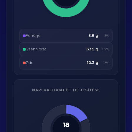
Fehérje
3.9 g
5%
Szénhidrát
63.5 g
82%
Zsír
10.3 g
13%
NAPI KALÓRIACÉL TELJESÍTÉSE
18