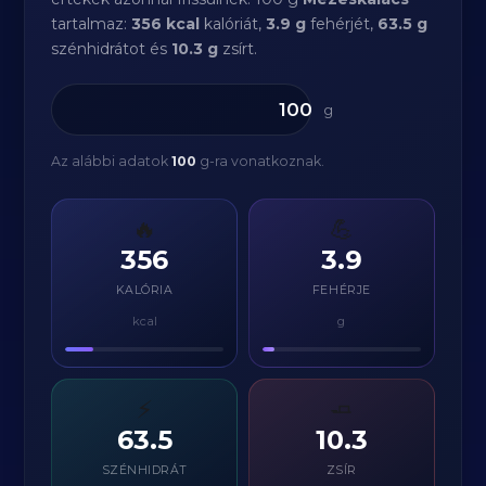
tartalmaz:
356 kcal
kalóriát,
3.9 g
fehérjét,
63.5 g
szénhidrátot és
10.3 g
zsírt.
g
Az alábbi adatok
100
g-ra vonatkoznak.
🔥
💪
356
3.9
KALÓRIA
FEHÉRJE
kcal
g
⚡
🧈
63.5
10.3
SZÉNHIDRÁT
ZSÍR