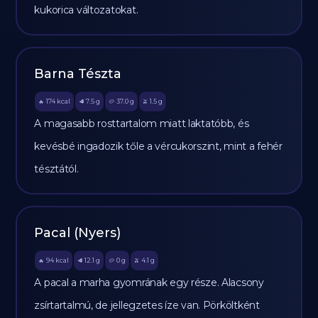
kukorica változatokat.
Barna Tészta
174
kcal
7.5
g
37.0
g
1.5
g
🔥
🥩
🥔
🫒
A magasabb rosttartalom miatt laktatóbb, és
kevésbé ingadozik tőle a vércukorszint, mint a fehér
tésztától.
Pacal (Nyers)
94
kcal
12.1
g
0
g
4.1
g
🔥
🥩
🥔
🫒
A pacal a marha gyomrának egy része. Alacsony
zsírtartalmú, de jellegzetes íze van. Pörköltként