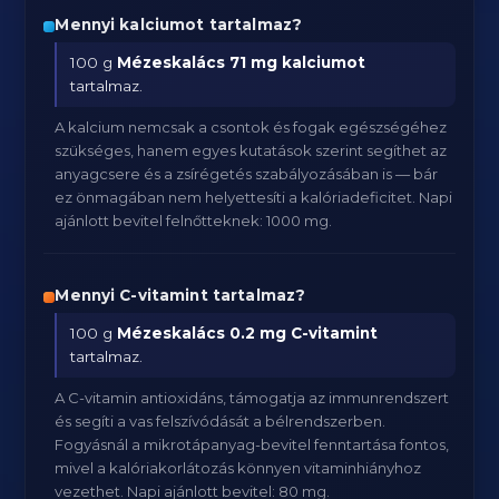
Mennyi kalciumot tartalmaz?
100 g
Mézeskalács
71 mg kalciumot
tartalmaz.
A kalcium nemcsak a csontok és fogak egészségéhez
szükséges, hanem egyes kutatások szerint segíthet az
anyagcsere és a zsírégetés szabályozásában is — bár
ez önmagában nem helyettesíti a kalóriadeficitet. Napi
ajánlott bevitel felnőtteknek: 1000 mg.
Mennyi C-vitamint tartalmaz?
100 g
Mézeskalács
0.2 mg C-vitamint
tartalmaz.
A C-vitamin antioxidáns, támogatja az immunrendszert
és segíti a vas felszívódását a bélrendszerben.
Fogyásnál a mikrotápanyag-bevitel fenntartása fontos,
mivel a kalóriakorlátozás könnyen vitaminhiányhoz
vezethet. Napi ajánlott bevitel: 80 mg.