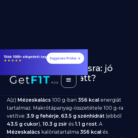
Több 1000+ elégedett tag
Ingyenes Próba →
★★★★★
Mézeskalács fogyásra: jó
választás diéta alatt?
GetFIT App
Írta -
March 19, 2026
A(z)
Mézeskalács
100 g-ban
356 kcal
energiát
tartalmaz. Makrótápanyag-összetétele 100 g-ra
vetítve:
3.9 g fehérje
,
63.5 g szénhidrát
(ebből
43.5 g cukor
),
10.3 g zsír
és
1.1 g rost
. A
Mézeskalács
kalóriatartalma
356 kcal
és