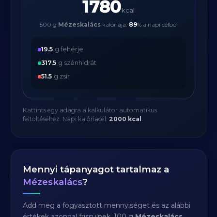
1780
kcal
500 g
Mézeskalács
kalóriája:
89
% a napi célból
19.5
g fehérje
317.5
g szénhidrát
51.5
g zsír
Kattints egy adagra a kalkulátor automatikus
feltöltéséhez. Napi kalóriacél:
2000 kcal
.
Mennyi tápanyagot tartalmaz a
Mézeskalács
?
Add meg a fogyasztott mennyiséget és az alábbi
értékek azonnal frissülnek. 100 g
Mézeskalács