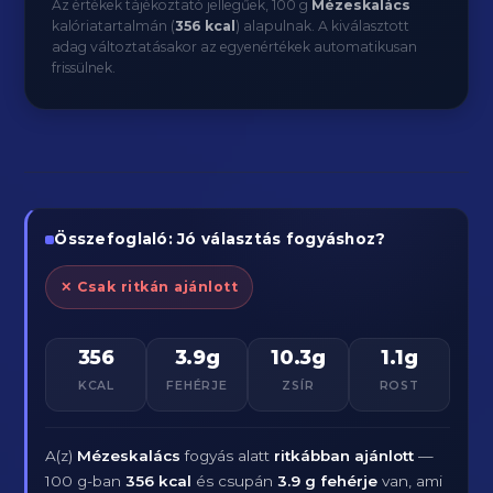
Az értékek tájékoztató jellegűek, 100 g
Mézeskalács
kalóriatartalmán (
356 kcal
) alapulnak. A kiválasztott
adag változtatásakor az egyenértékek automatikusan
frissülnek.
Összefoglaló: Jó választás fogyáshoz?
✕ Csak ritkán ajánlott
356
3.9g
10.3g
1.1g
KCAL
FEHÉRJE
ZSÍR
ROST
A(z)
Mézeskalács
fogyás alatt
ritkábban ajánlott
—
100 g-ban
356 kcal
és csupán
3.9 g fehérje
van, ami