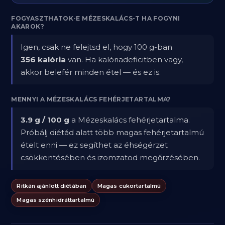
FOGYASZTHATOK-E MÉZESKALÁCS-T HA FOGYNI
AKAROK?
Igen, csak ne felejtsd el, hogy 100 g-ban
356 kalória
van. Ha kalóriadeficitben vagy,
akkor belefér minden étel — és ez is.
MENNYI A MÉZESKALÁCS FEHÉRJETARTALMA?
3.9 g / 100 g
a Mézeskalács fehérjetartalma.
Próbálj diétád alatt több magas fehérjetartalmú
ételt enni — ez segíthet az éhségérzet
csökkentésében és izomzatod megőrzésében.
Ritkán ajánlott diétában
Magas cukortartalmú
Magas szénhidráttartalmú