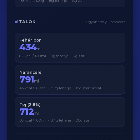
188 kcal / 100g · 18g fehérje · 13g zsír
ITALOK
ugyanannyi kalóriáért
Fehér bor
434
ml
82 kcal / 100ml · 0g fehérje · 0g zsír
Narancslé
791
ml
45 kcal / 100ml · 0.7g fehérje · 10g szénhidrát
Tej (2,8%)
712
ml
50 kcal / 100ml · 3.4g fehérje · 2.8g zsír