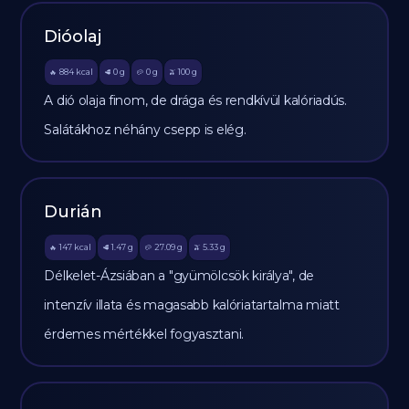
Dióolaj
884
kcal
0
g
0
g
100
g
🔥
🥩
🥔
🫒
A dió olaja finom, de drága és rendkívül kalóriadús.
Salátákhoz néhány csepp is elég.
Durián
147
kcal
1.47
g
27.09
g
5.33
g
🔥
🥩
🥔
🫒
Délkelet-Ázsiában a "gyümölcsök királya", de
intenzív illata és magasabb kalóriatartalma miatt
érdemes mértékkel fogyasztani.