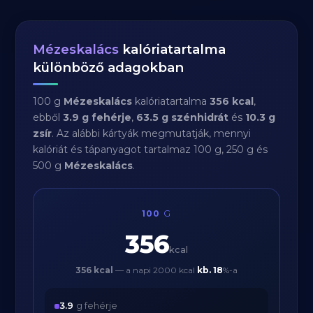
Mézeskalács
kalóriatartalma
különböző adagokban
100 g
Mézeskalács
kalóriatartalma
356 kcal
,
ebből
3.9 g fehérje
,
63.5 g szénhidrát
és
10.3 g
zsír
. Az alábbi kártyák megmutatják, mennyi
kalóriát és tápanyagot tartalmaz 100 g, 250 g és
500 g
Mézeskalács
.
100
G
356
kcal
356 kcal
— a napi 2000 kcal
kb.
18
%-a
3.9
g fehérje