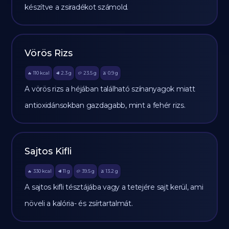
készítve a zsiradékot számold.
Vörös Rizs
110
kcal
2.3
g
23.5
g
0.9
g
🔥
🥩
🥔
🫒
A vörös rizs a héjában található színanyagok miatt
antioxidánsokban gazdagabb, mint a fehér rizs.
Sajtos Kifli
330
kcal
11
g
39.5
g
13.2
g
🔥
🥩
🥔
🫒
A sajtos kifli tésztájába vagy a tetejére sajt kerül, ami
növeli a kalória- és zsírtartalmát.