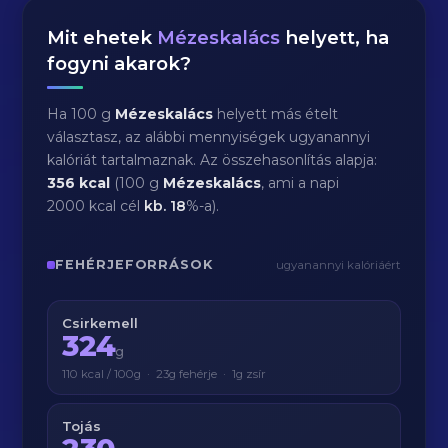
Mit ehetek
Mézeskalács
helyett, ha
fogyni akarok?
Ha 100 g
Mézeskalács
helyett más ételt
választasz, az alábbi mennyiségek ugyanannyi
kalóriát tartalmaznak. Az összehasonlítás alapja:
356 kcal
(100 g
Mézeskalács
, ami a napi
2000 kcal cél
kb.
18
%-a).
FEHÉRJEFORRÁSOK
ugyanannyi kalóriáért
Csirkemell
324
g
110 kcal / 100g · 23g fehérje · 1g zsír
Tojás