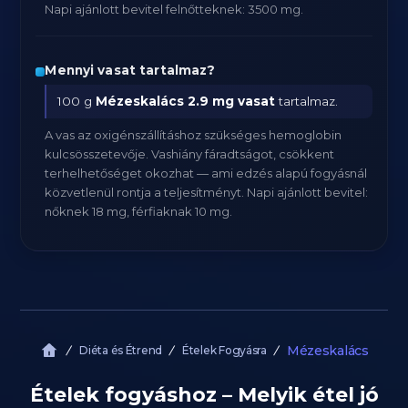
Napi ajánlott bevitel felnőtteknek: 3500 mg.
Mennyi vasat tartalmaz?
100 g
Mézeskalács
2.9 mg vasat
tartalmaz.
A vas az oxigénszállításhoz szükséges hemoglobin
kulcsösszetevője. Vashiány fáradtságot, csökkent
terhelhetőséget okozhat — ami edzés alapú fogyásnál
közvetlenül rontja a teljesítményt. Napi ajánlott bevitel:
nőknek 18 mg, férfiaknak 10 mg.
Mézeskalács
Diéta és Étrend
Ételek Fogyásra
Ételek fogyáshoz – Melyik étel jó