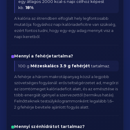
egy átlagos 2000 kcal-s napi célhoz képest
kb.
18
%
.
A kalória az étrendben elfoglalt hely legfontosabb
mutatója: fogyáshoz napi kalóriadeficitre van szükség,
ezért fontos tudni, hogy egy-egy adag mennyit visz a
napi keretből.
Mennyi a fehérjetartalma?
100 g
Mézeskalács
3.9 g fehérjét
tartalmaz.
A fehérje a három makrotápanyag közül a legjobb
szövetséges fogyásnál: erős teltségérzetet ad, megőrzi
az izomtömeget kalóriadeficit alatt, és az emésztése is
több energiát igényel a szervezettől (termikus hatás).
Felnőtteknek testsúlykilogrammonként legalább 1,6–
2 g fehérje bevitele ajánlott fogyás alatt.
Mennyi szénhidrátot tartalmaz?