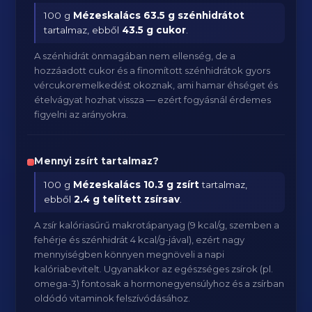
100 g
Mézeskalács
63.5 g szénhidrátot
tartalmaz, ebből
43.5 g cukor
.
A szénhidrát önmagában nem ellenség, de a
hozzáadott cukor és a finomított szénhidrátok gyors
vércukoremelkedést okoznak, ami hamar éhséget és
ételvágyat hozhat vissza — ezért fogyásnál érdemes
figyelni az arányokra.
Mennyi zsírt tartalmaz?
100 g
Mézeskalács
10.3 g zsírt
tartalmaz,
ebből
2.4 g telített zsírsav
.
A zsír kalóriasűrű makrotápanyag (9 kcal/g, szemben a
fehérje és szénhidrát 4 kcal/g-jával), ezért nagy
mennyiségben könnyen megnöveli a napi
kalóriabevitelt. Ugyanakkor az egészséges zsírok (pl.
omega-3) fontosak a hormonegyensúlyhoz és a zsírban
oldódó vitaminok felszívódásához.