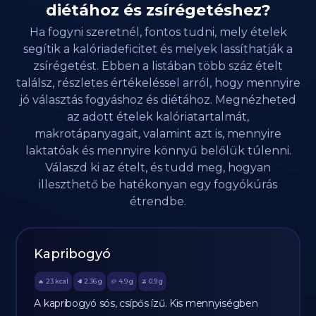
diétához és zsírégetéshez?
Ha fogyni szeretnél, fontos tudni, mely ételek
segítik a kalóriadeficitet és melyek lassíthatják a
zsírégetést. Ebben a listában több száz ételt
találsz, részletes értékeléssel arról, hogy mennyire
jó választás fogyáshoz és diétához. Megnézheted
az adott ételek kalóriatartalmát,
makrotápanyagait, valamint azt is, mennyire
laktatóak és mennyire könnyű belőlük túlenni.
Válaszd ki az ételt, és tudd meg, hogyan
illeszthető be hatékonyan egy fogyókúrás
étrendbe.
Kapribogyó
23
kcal
2.36
g
4.9
g
0.9
g
🔥
🥩
🥔
🫒
A kapribogyó sós, csípős ízű. Kis mennyiségben