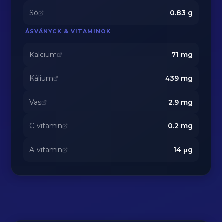
Só
0.83
g
ÁSVÁNYOK & VITAMINOK
Kalcium
71
mg
Kálium
439
mg
Vas
2.9
mg
C-vitamin
0.2
mg
A-vitamin
14
μg