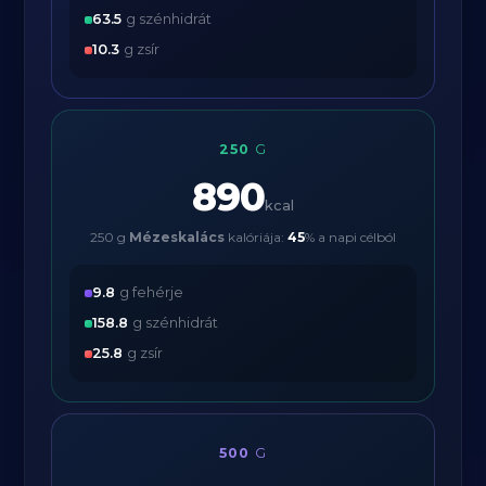
63.5
g szénhidrát
10.3
g zsír
250
G
890
kcal
250 g
Mézeskalács
kalóriája:
45
% a napi célból
9.8
g fehérje
158.8
g szénhidrát
25.8
g zsír
500
G