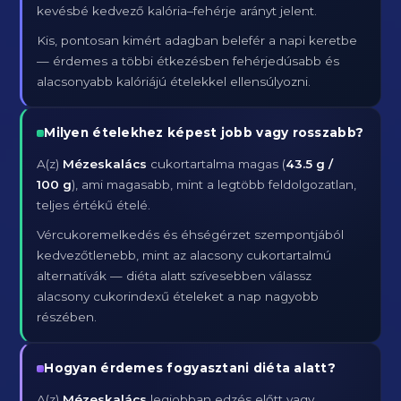
kevésbé kedvező kalória–fehérje arányt jelent.
Kis, pontosan kimért adagban belefér a napi keretbe
— érdemes a többi étkezésben fehérjedúsabb és
alacsonyabb kalóriájú ételekkel ellensúlyozni.
Milyen ételekhez képest jobb vagy rosszabb?
A(z)
Mézeskalács
cukortartalma magas (
43.5 g /
100 g
), ami magasabb, mint a legtöbb feldolgozatlan,
teljes értékű ételé.
Vércukoremelkedés és éhségérzet szempontjából
kedvezőtlenebb, mint az alacsony cukortartalmú
alternatívák — diéta alatt szívesebben válassz
alacsony cukorindexű ételeket a nap nagyobb
részében.
Hogyan érdemes fogyasztani diéta alatt?
A(z)
Mézeskalács
legjobban edzés előtt vagy