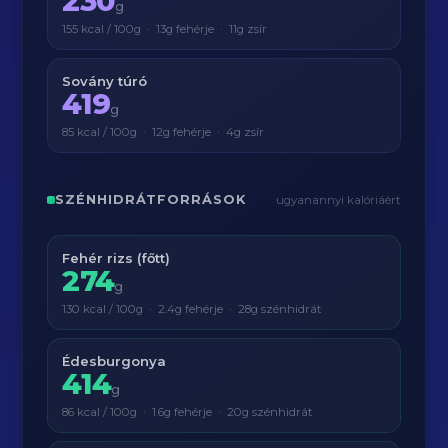
230
g
155 kcal / 100g · 13g fehérje · 11g zsír
Sovány túró
419
g
85 kcal / 100g · 12g fehérje · 4g zsír
SZÉNHIDRÁTFORRÁSOK
ugyanannyi kalóriáért
Fehér rizs (főtt)
274
g
130 kcal / 100g · 2.4g fehérje · 28g szénhidrát
Édesburgonya
414
g
86 kcal / 100g · 1.6g fehérje · 20g szénhidrát