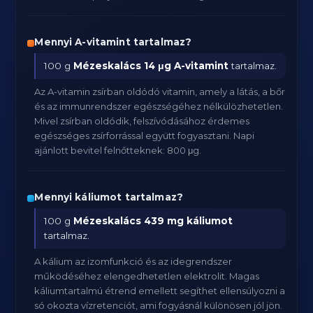
Mennyi A-vitamint tartalmaz?
100 g
Mézeskalács
14 μg A-vitamint
tartalmaz.
Az A-vitamin zsírban oldódó vitamin, amely a látás, a bőr
és az immunrendszer egészségéhez nélkülözhetetlen.
Mivel zsírban oldódik, felszívódásához érdemes
egészséges zsírforrással együtt fogyasztani. Napi
ajánlott bevitel felnőtteknek: 800 μg.
Mennyi káliumot tartalmaz?
100 g
Mézeskalács
439 mg káliumot
tartalmaz.
A kálium az izomfunkció és az idegrendszer
működéséhez elengedhetetlen elektrolit. Magas
káliumtartalmú étrend emellett segíthet ellensúlyozni a
só okozta vízretenciót, ami fogyásnál különösen jól jön.