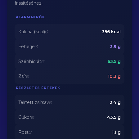
frissítéséhez.
ALAPMAKRÓK
Kalória (kcal)
356
kcal
Fehérje
3.9
g
Szénhidrát
63.5
g
Zsír
10.3
g
RÉSZLETES ÉRTÉKEK
Telített zsírsav
2.4
g
Cukor
43.5
g
Rost
1.1
g