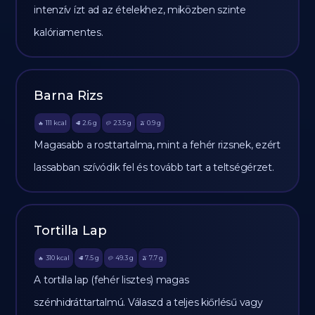
intenzív ízt ad az ételekhez, miközben szinte
kalóriamentes.
Barna Rizs
111
kcal
2.6
g
23.5
g
0.9
g
🔥
🥩
🥔
🫒
Magasabb a rosttartalma, mint a fehér rizsnek, ezért
lassabban szívódik fel és tovább tart a teltségérzet.
Tortilla Lap
310
kcal
7.5
g
49.3
g
7.7
g
🔥
🥩
🥔
🫒
A tortilla lap (fehér lisztes) magas
szénhidráttartalmú. Válaszd a teljes kiőrlésű vagy