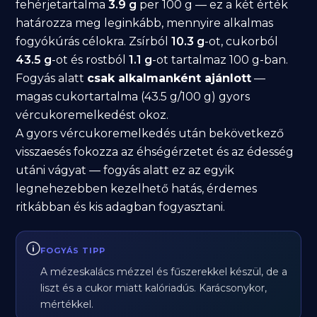
fehérjetartalma
3.9 g
per 100 g — ez a két érték
határozza meg leginkább, mennyire alkalmas
fogyókúrás célokra. Zsírból
10.3 g
-ot, cukorból
43.5 g
-ot és rostból
1.1 g
-ot tartalmaz 100 g-ban.
Fogyás alatt
csak alkalmanként ajánlott
—
magas cukortartalma (43.5 g/100 g) gyors
vércukoremelkedést okoz.
A gyors vércukoremelkedés után bekövetkező
visszaesés fokozza az éhségérzetet és az édesség
utáni vágyat — fogyás alatt ez az egyik
legnehezebben kezelhető hatás, érdemes
ritkábban és kis adagban fogyasztani.
FOGYÁS TIPP
A mézeskalács mézzel és fűszerekkel készül, de a
liszt és a cukor miatt kalóriadús. Karácsonykor,
mértékkel.