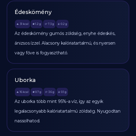
Édeskömény
31
kcal
1.2
g
7.3
g
0.2
g
🔥
🥩
🥔
🫒
Az édeskömény gumós zöldség, enyhe édeskés,
ánizsos ízzel. Alacsony kalóriatartalmú, és nyersen
vagy főve is fogyasztható.
Uborka
16
kcal
0.7
g
3.6
g
0.1
g
🔥
🥩
🥔
🫒
Az uborka több mint 95%-a víz, így az egyik
legalacsonyabb kalóriatartalmú zöldség. Nyugodtan
nassolhatod.