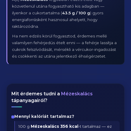
közvetlenül utána fogyasztható kis adagban —
ilyenkor a cukortartalma (
43.5 g / 100 g
) gyors
energiaforrásként hasznosul ahelyett, hogy
raktározódna.
Ha nem edzés körül fogyasztod, érdemes mellé
valamilyen fehérjedús ételt enni — a fehérje lassítja a
cukrok felszívódását, mérsékli a vércukor-ingadozást
és csökkenti az utána jelentkező éhségérzetet.
Mit érdemes tudni a
Mézeskalács
tápanyagairól?
Mennyi kalóriát tartalmaz?
100 g
Mézeskalács
356 kcal
-t tartalmaz — ez