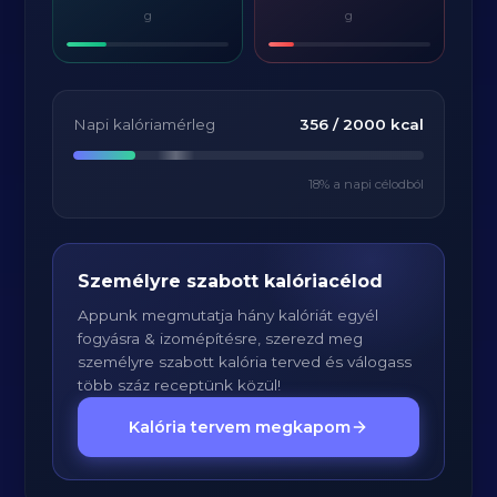
g
g
Napi kalóriamérleg
356
/
2000
kcal
18
% a napi célodból
Személyre szabott kalóriacélod
Appunk megmutatja hány kalóriát egyél
fogyásra & izomépítésre, szerezd meg
személyre szabott kalória terved és válogass
több száz receptünk közül!
Kalória tervem megkapom