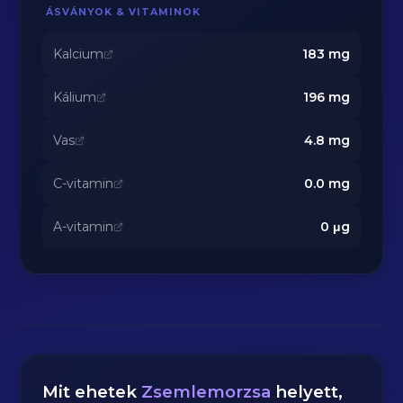
ÁSVÁNYOK & VITAMINOK
Kalcium
183
mg
Kálium
196
mg
Vas
4.8
mg
C-vitamin
0.0
mg
A-vitamin
0
μg
Mit ehetek
Zsemlemorzsa
helyett,