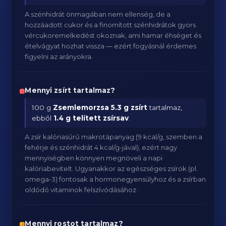
A szénhidrát önmagában nem ellenség, de a
hozzáadott cukor és a finomított szénhidrátok gyors
vércukoremelkedést okoznak, ami hamar éhséget és
ételvágyat hozhat vissza — ezért fogyásnál érdemes
figyelni az arányokra.
Mennyi zsírt tartalmaz?
100 g
Zsemlemorzsa
5.3 g zsírt
tartalmaz,
ebből
1.4 g telített zsírsav
.
A zsír kalóriasűrű makrotápanyag (9 kcal/g, szemben a
fehérje és szénhidrát 4 kcal/g-jával), ezért nagy
mennyiségben könnyen megnöveli a napi
kalóriabevitelt. Ugyanakkor az egészséges zsírok (pl.
omega-3) fontosak a hormonegyensúlyhoz és a zsírban
oldódó vitaminok felszívódásához.
Mennyi rostot tartalmaz?