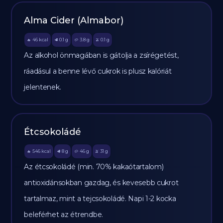
Alma Cider (Almabor)
46
kcal
0.1
g
3.8
g
0.1
g
🔥
🥩
🥔
🫒
Az alkohol önmagában is gátolja a zsírégetést,
ráadásul a benne lévő cukrok is plusz kalóriát
jelentenek.
Étcsokoládé
546
kcal
8
g
46
g
31
g
🔥
🥩
🥔
🫒
Az étcsokoládé (min. 70% kakaótartalom)
antioxidánsokban gazdag, és kevesebb cukrot
tartalmaz, mint a tejcsokoládé. Napi 1-2 kocka
beleférhet az étrendbe.