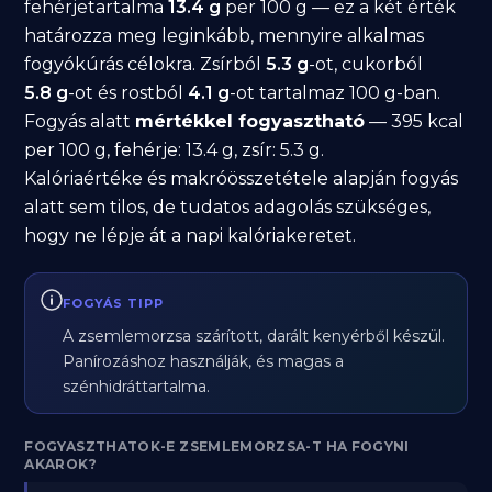
fehérjetartalma
13.4 g
per 100 g — ez a két érték
határozza meg leginkább, mennyire alkalmas
fogyókúrás célokra. Zsírból
5.3 g
-ot, cukorból
5.8 g
-ot és rostból
4.1 g
-ot tartalmaz 100 g-ban.
Fogyás alatt
mértékkel fogyasztható
— 395 kcal
per 100 g, fehérje: 13.4 g, zsír: 5.3 g.
Kalóriaértéke és makróösszetétele alapján fogyás
alatt sem tilos, de tudatos adagolás szükséges,
hogy ne lépje át a napi kalóriakeretet.
FOGYÁS TIPP
A zsemlemorzsa szárított, darált kenyérből készül.
Panírozáshoz használják, és magas a
szénhidráttartalma.
FOGYASZTHATOK-E ZSEMLEMORZSA-T HA FOGYNI
AKAROK?