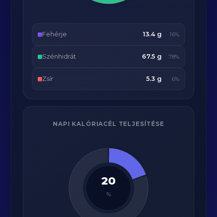
Fehérje
13.4 g
16%
Szénhidrát
67.5 g
78%
Zsír
5.3 g
6%
NAPI KALÓRIACÉL TELJESÍTÉSE
20
%