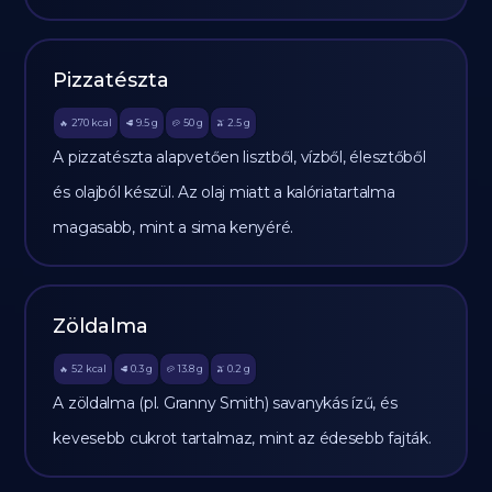
Pizzatészta
270
kcal
9.5
g
50
g
2.5
g
🔥
🥩
🥔
🫒
A pizzatészta alapvetően lisztből, vízből, élesztőből
és olajból készül. Az olaj miatt a kalóriatartalma
magasabb, mint a sima kenyéré.
Zöldalma
52
kcal
0.3
g
13.8
g
0.2
g
🔥
🥩
🥔
🫒
A zöldalma (pl. Granny Smith) savanykás ízű, és
kevesebb cukrot tartalmaz, mint az édesebb fajták.