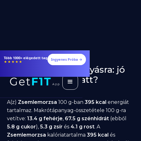
Több 1000+ elégedett tag
Ingyenes Próba →
★★★★★
Zsemlemorzsa fogyásra: jó
választás diéta alatt?
GetFIT App
Írta -
March 19, 2026
A(z)
Zsemlemorzsa
100 g-ban
395 kcal
energiát
tartalmaz. Makrótápanyag-összetétele 100 g-ra
vetítve:
13.4 g fehérje
,
67.5 g szénhidrát
(ebből
5.8 g cukor
),
5.3 g zsír
és
4.1 g rost
. A
Zsemlemorzsa
kalóriatartalma
395 kcal
és