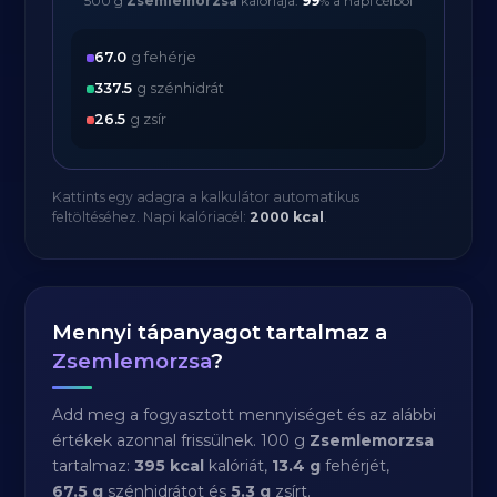
500 g
Zsemlemorzsa
kalóriája:
99
% a napi célból
67.0
g fehérje
337.5
g szénhidrát
26.5
g zsír
Kattints egy adagra a kalkulátor automatikus
feltöltéséhez. Napi kalóriacél:
2000 kcal
.
Mennyi tápanyagot tartalmaz a
Zsemlemorzsa
?
Add meg a fogyasztott mennyiséget és az alábbi
értékek azonnal frissülnek. 100 g
Zsemlemorzsa
tartalmaz:
395 kcal
kalóriát,
13.4 g
fehérjét,
67.5 g
szénhidrátot és
5.3 g
zsírt.