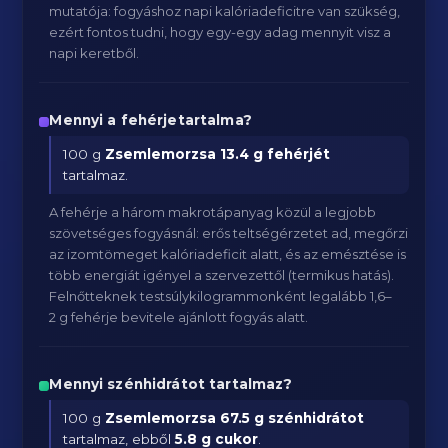
mutatója: fogyáshoz napi kalóriadeficitre van szükség,
ezért fontos tudni, hogy egy-egy adag mennyit visz a
napi keretből.
Mennyi a fehérjetartalma?
100 g
Zsemlemorzsa
13.4 g fehérjét
tartalmaz.
A fehérje a három makrotápanyag közül a legjobb
szövetséges fogyásnál: erős teltségérzetet ad, megőrzi
az izomtömeget kalóriadeficit alatt, és az emésztése is
több energiát igényel a szervezettől (termikus hatás).
Felnőtteknek testsúlykilogrammonként legalább 1,6–
2 g fehérje bevitele ajánlott fogyás alatt.
Mennyi szénhidrátot tartalmaz?
100 g
Zsemlemorzsa
67.5 g szénhidrátot
tartalmaz, ebből
5.8 g cukor
.