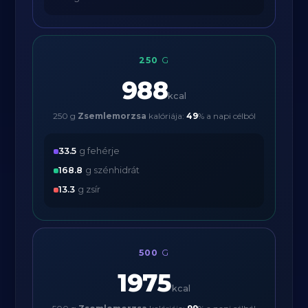
250
G
988
kcal
250 g
Zsemlemorzsa
kalóriája:
49
% a napi célból
33.5
g fehérje
168.8
g szénhidrát
13.3
g zsír
500
G
1975
kcal