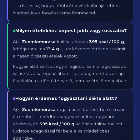
— a kulcs az, hogy a többi étkezés kalóriáját ehhez
igazítsd, így a fogyás üteme fennmarad.
Milyen ételekhez képest jobb vagy rosszabb?
A(z)
Zsemlemorzsa
kalóriatartalma
395 kcal / 100 g
,
fehérjetartalma
13.4 g
— ez közepes értéknek számít
a hasonló típusú ételek között.
Fogyás alatt sem az egyik legjobb, sem a legrosszabb
választás a kategóriájában — az adagméret és a napi
összkalória a döntő tényező, nem az étel önmagában.
Hogyan érdemes fogyasztani diéta alatt?
A(z)
Zsemlemorzsa
rugalmasan beilleszthető a napi
étrendbe — ebédhez vagy vacsorához egyaránt
alkalmas, és
395 kcal / 100 g
kalóriatartalma mellett
tudatos adagolással fér bele a kalóriadeficites
étrendbe.