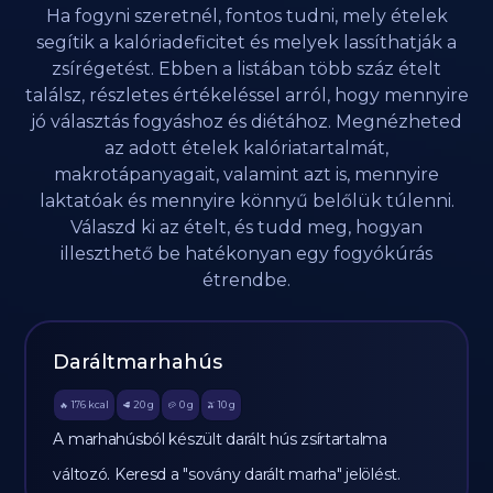
Ha fogyni szeretnél, fontos tudni, mely ételek
segítik a kalóriadeficitet és melyek lassíthatják a
zsírégetést. Ebben a listában több száz ételt
találsz, részletes értékeléssel arról, hogy mennyire
jó választás fogyáshoz és diétához. Megnézheted
az adott ételek kalóriatartalmát,
makrotápanyagait, valamint azt is, mennyire
laktatóak és mennyire könnyű belőlük túlenni.
Válaszd ki az ételt, és tudd meg, hogyan
illeszthető be hatékonyan egy fogyókúrás
étrendbe.
Daráltmarhahús
176
kcal
20
g
0
g
10
g
🔥
🥩
🥔
🫒
A marhahúsból készült darált hús zsírtartalma
változó. Keresd a "sovány darált marha" jelölést.