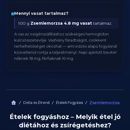
Mennyi vasat tartalmaz?
100 g
Zsemlemorzsa
4.8 mg vasat
tartalmaz.
A vas az oxigénszállításhoz szükséges hemoglobin
kulcsösszetevője. Vashiány fáradtságot, csökkent
terhelhetőséget okozhat — ami edzés alapú fogyásnál
közvetlenül rontja a teljesítményt. Napi ajánlott bevitel:
nőknek 18 mg, férfiaknak 10 mg.
Zsemlemorzsa
Diéta és Étrend
Ételek Fogyásra
Ételek fogyáshoz – Melyik étel jó
diétához és zsírégetéshez?