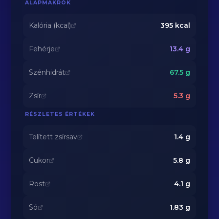
ALAPMAKRÓK
Kalória (kcal)
395
kcal
Fehérje
13.4
g
Szénhidrát
67.5
g
Zsír
5.3
g
RÉSZLETES ÉRTÉKEK
Telített zsírsav
1.4
g
Cukor
5.8
g
Rost
4.1
g
Só
1.83
g