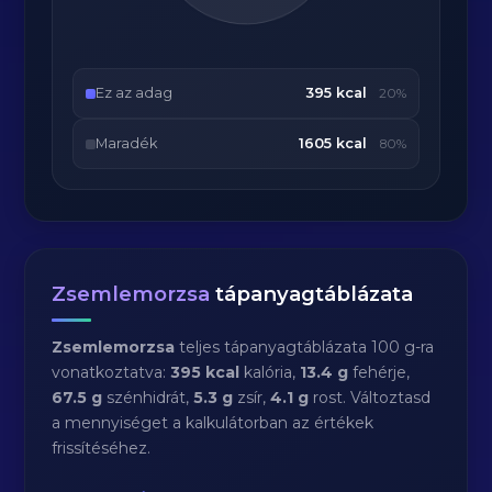
Ez az adag
395 kcal
20%
Maradék
1605 kcal
80%
Zsemlemorzsa
tápanyagtáblázata
Zsemlemorzsa
teljes tápanyagtáblázata 100 g-ra
vonatkoztatva:
395 kcal
kalória,
13.4 g
fehérje,
67.5 g
szénhidrát,
5.3 g
zsír,
4.1 g
rost. Változtasd
a mennyiséget a kalkulátorban az értékek
frissítéséhez.