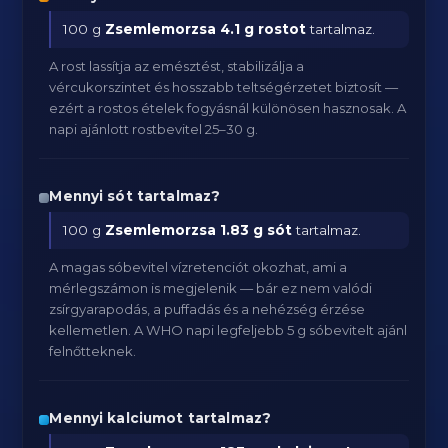
100 g
Zsemlemorzsa
4.1 g rostot
tartalmaz.
A rost lassítja az emésztést, stabilizálja a
vércukorszintet és hosszabb teltségérzetet biztosít —
ezért a rostos ételek fogyásnál különösen hasznosak. A
napi ajánlott rostbevitel 25–30 g.
Mennyi sót tartalmaz?
100 g
Zsemlemorzsa
1.83 g sót
tartalmaz.
A magas sóbevitel vízretenciót okozhat, ami a
mérlegszámon is megjelenik — bár ez nem valódi
zsírgyarapodás, a puffadás és a nehézség érzése
kellemetlen. A WHO napi legfeljebb 5 g sóbevitelt ajánl
felnőtteknek.
Mennyi kalciumot tartalmaz?