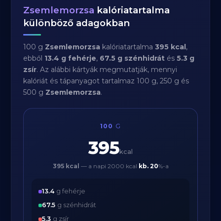
Zsemlemorzsa
kalóriatartalma
különböző adagokban
100 g
Zsemlemorzsa
kalóriatartalma
395 kcal
,
ebből
13.4 g fehérje
,
67.5 g szénhidrát
és
5.3 g
zsír
. Az alábbi kártyák megmutatják, mennyi
kalóriát és tápanyagot tartalmaz 100 g, 250 g és
500 g
Zsemlemorzsa
.
100
G
395
kcal
395 kcal
— a napi 2000 kcal
kb.
20
%-a
13.4
g fehérje
67.5
g szénhidrát
5.3
g zsír