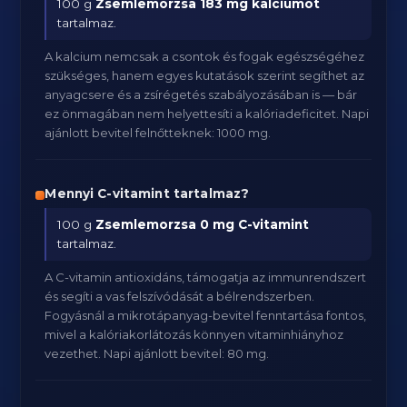
100 g
Zsemlemorzsa
183 mg kalciumot
tartalmaz.
A kalcium nemcsak a csontok és fogak egészségéhez
szükséges, hanem egyes kutatások szerint segíthet az
anyagcsere és a zsírégetés szabályozásában is — bár
ez önmagában nem helyettesíti a kalóriadeficitet. Napi
ajánlott bevitel felnőtteknek: 1000 mg.
Mennyi C-vitamint tartalmaz?
100 g
Zsemlemorzsa
0 mg C-vitamint
tartalmaz.
A C-vitamin antioxidáns, támogatja az immunrendszert
és segíti a vas felszívódását a bélrendszerben.
Fogyásnál a mikrotápanyag-bevitel fenntartása fontos,
mivel a kalóriakorlátozás könnyen vitaminhiányhoz
vezethet. Napi ajánlott bevitel: 80 mg.