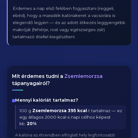
Érdemes a nap első felében fogyasztani (reggeli,
ebéd), hogy a maradék kalóriakeret a vacsorára is
elegendő legyen — és az adott étkezés leggyengébb
makróját (fehérje, rost vagy egészséges zsír)
tartalmazó étellel kiegészíteni.
Mit érdemes tudni a
Zsemlemorzsa
tápanyagairól?
Mennyi kalóriát tartalmaz?
100 g
Zsemlemorzsa
395 kcal
-t tartalmaz — ez
egy átlagos 2000 kcal-s napi célhoz képest
kb.
20
%
.
A kalória az étrendben elfoglalt hely legfontosabb