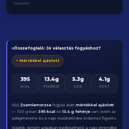
frissülnek.
Összefoglaló: Jó választás fogyáshoz?
~ Mértékkel ajánlott
395
13.4g
5.3g
4.1g
KCAL
FEHÉRJE
ZSÍR
ROST
A(z)
Zsemlemorzsa
fogyás alatt
mértékkel ajánlott
— 100 g-ban
395 kcal
és
13.4 g fehérje
van, ezért az
adagméretre és a napi összkalóriára érdemes figyelni.
Kisebb, kimért adagban beilleszthető a napi étrendbe