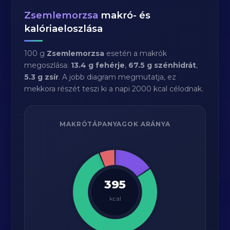
Zsemlemorzsa
makró- és
kalóriaeloszlása
100 g
Zsemlemorzsa
esetén a makrók
megoszlása:
13.4 g fehérje
,
67.5 g szénhidrát
,
5.3 g zsír
. A jobb diagram megmutatja, ez
mekkora részét teszi ki a napi 2000 kcal célodnak.
MAKRÓTÁPANYAGOK ARÁNYA
395
kcal