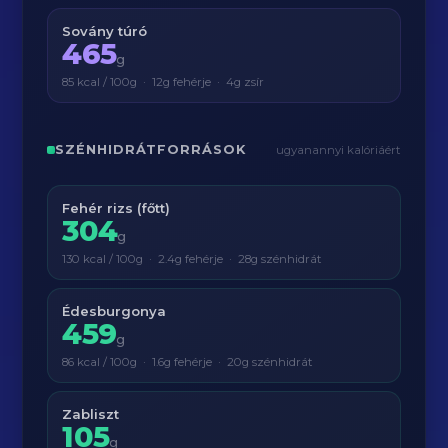
Sovány túró
465
g
85 kcal / 100g · 12g fehérje · 4g zsír
SZÉNHIDRÁTFORRÁSOK
ugyanannyi kalóriáért
Fehér rizs (főtt)
304
g
130 kcal / 100g · 2.4g fehérje · 28g szénhidrát
Édesburgonya
459
g
86 kcal / 100g · 1.6g fehérje · 20g szénhidrát
Zabliszt
105
g