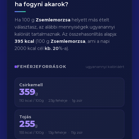
ha fogyni akarok?
Ha 100 g
Zsemlemorzsa
helyett más ételt
választasz, az alábbi mennyiségek ugyanannyi
kalóriát tartalmaznak. Az összehasonlítás alapja:
395 kcal
(100 g
Zsemlemorzsa
, ami a napi
2000 kcal cél
kb.
20
%-a).
FEHÉRJEFORRÁSOK
ugyanannyi kalóriáért
Csirkemell
359
g
110 kcal / 100g · 23g fehérje · 1g zsír
Tojás
255
g
155 kcal / 100g · 13g fehérje · 11g zsír