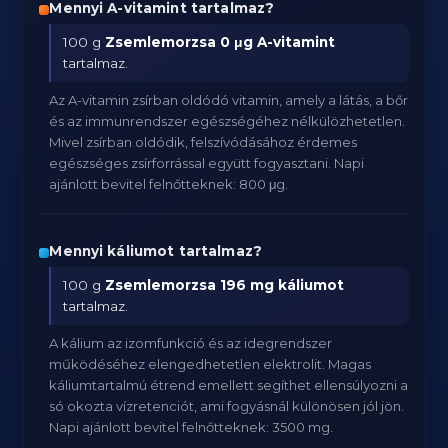
Mennyi A-vitamint tartalmaz?
100 g
Zsemlemorzsa
0 μg A-vitamint
tartalmaz.
Az A-vitamin zsírban oldódó vitamin, amely a látás, a bőr
és az immunrendszer egészségéhez nélkülözhetetlen.
Mivel zsírban oldódik, felszívódásához érdemes
egészséges zsírforrással együtt fogyasztani. Napi
ajánlott bevitel felnőtteknek: 800 μg.
Mennyi káliumot tartalmaz?
100 g
Zsemlemorzsa
196 mg káliumot
tartalmaz.
A kálium az izomfunkció és az idegrendszer
működéséhez elengedhetetlen elektrolit. Magas
káliumtartalmú étrend emellett segíthet ellensúlyozni a
só okozta vízretenciót, ami fogyásnál különösen jól jön.
Napi ajánlott bevitel felnőtteknek: 3500 mg.