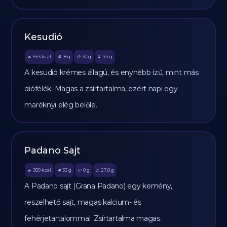
Kesudió
553
kcal
18
g
30
g
44
g
🔥
🥩
🥔
🫒
A kesudió krémes állagú, és enyhébb ízű, mint más
diófélék. Magas a zsírtartalma, ezért napi egy
maréknyi elég belőle.
Padano Sajt
389
kcal
33
g
0
g
27.8
g
🔥
🥩
🥔
🫒
A Padano sajt (Grana Padano) egy kemény,
reszelhető sajt, magas kalcium- és
fehérjetartalommal. Zsírtartalma magas.