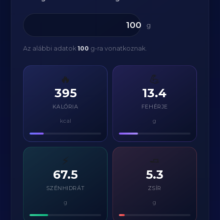
g
Az alábbi adatok
100
g-ra vonatkoznak.
🔥
💪
395
13.4
KALÓRIA
FEHÉRJE
kcal
g
⚡
🧈
67.5
5.3
SZÉNHIDRÁT
ZSÍR
g
g