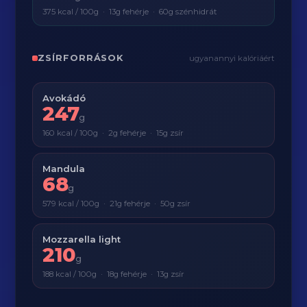
375 kcal / 100g · 13g fehérje · 60g szénhidrát
ZSÍRFORRÁSOK
ugyanannyi kalóriáért
Avokádó
247
g
160 kcal / 100g · 2g fehérje · 15g zsír
Mandula
68
g
579 kcal / 100g · 21g fehérje · 50g zsír
Mozzarella light
210
g
188 kcal / 100g · 18g fehérje · 13g zsír