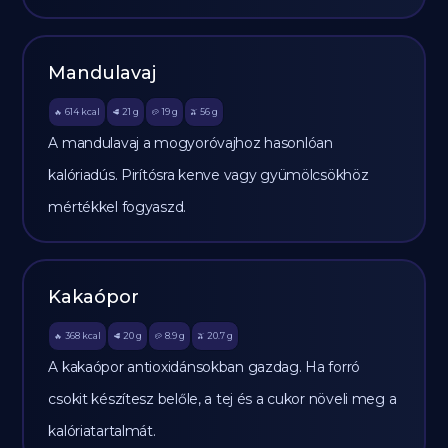
Mandulavaj
614
kcal
21
g
19
g
56
g
🔥
🥩
🥔
🫒
A mandulavaj a mogyoróvajhoz hasonlóan
kalóriadús. Pirítósra kenve vagy gyümölcsökhöz
mértékkel fogyaszd.
Kakaópor
368
kcal
20
g
8.9
g
20.7
g
🔥
🥩
🥔
🫒
A kakaópor antioxidánsokban gazdag. Ha forró
csokit készítesz belőle, a tej és a cukor növeli meg a
kalóriatartalmát.