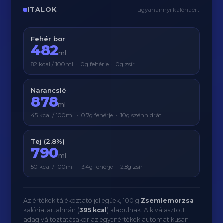
ITALOK
ugyanannyi kalóriáért
Fehér bor
482
ml
82 kcal / 100ml · 0g fehérje · 0g zsír
Narancslé
878
ml
45 kcal / 100ml · 0.7g fehérje · 10g szénhidrát
Tej (2,8%)
790
ml
50 kcal / 100ml · 3.4g fehérje · 2.8g zsír
Az értékek tájékoztató jellegűek, 100 g
Zsemlemorzsa
kalóriatartalmán (
395 kcal
) alapulnak. A kiválasztott
adag változtatásakor az egyenértékek automatikusan