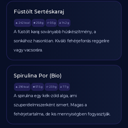
Füstölt Sertéskaraj
242
kcal
25.8
g
0.5
g
14.2
g
🔥
🥩
🥔
🫒
A füstölt karaj soványabb húskészítmény, a
sonkához hasonlóan. Kiváló fehérjeforrás reggelire
vagy vacsorára.
Spirulina Por (Bio)
290
kcal
57.5
g
23.9
g
7.7
g
🔥
🥩
🥔
🫒
A spirulina egy kék-zöld alga, ami
szuperélelmiszerként ismert. Magas a
fehérjetartalma, de kis mennyiségben fogyasztják.