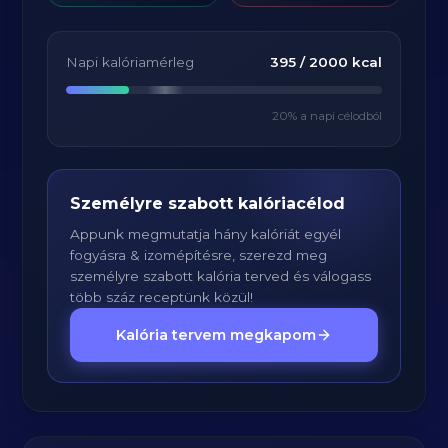
Napi kalóriamérleg
395
/
2000
kcal
20
% a napi célodból
Személyre szabott kalóriacélod
Appunk megmutatja hány kalóriát egyél
fogyásra & izomépítésre, szerezd meg
személyre szabott kalória terved és válogass
több száz receptünk közül!
Kalória tervem megkapom