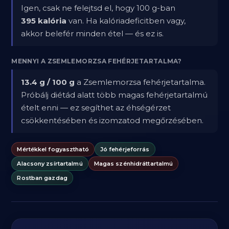
Igen, csak ne felejtsd el, hogy 100 g-ban
395 kalória
van. Ha kalóriadeficitben vagy,
akkor belefér minden étel — és ez is.
MENNYI A ZSEMLEMORZSA FEHÉRJETARTALMA?
13.4 g / 100 g
a Zsemlemorzsa fehérjetartalma.
Próbálj diétád alatt több magas fehérjetartalmú
ételt enni — ez segíthet az éhségérzet
csökkentésében és izomzatod megőrzésében.
Mértékkel fogyasztható
Jó fehérjeforrás
Alacsony zsírtartalmú
Magas szénhidráttartalmú
Rostban gazdag