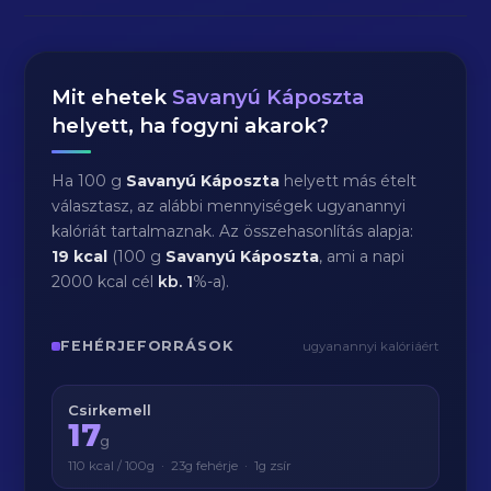
Mit ehetek
Savanyú Káposzta
helyett, ha fogyni akarok?
Ha 100 g
Savanyú Káposzta
helyett más ételt
választasz, az alábbi mennyiségek ugyanannyi
kalóriát tartalmaznak. Az összehasonlítás alapja:
19 kcal
(100 g
Savanyú Káposzta
, ami a napi
2000 kcal cél
kb.
1
%-a).
FEHÉRJEFORRÁSOK
ugyanannyi kalóriáért
Csirkemell
17
g
110 kcal / 100g · 23g fehérje · 1g zsír