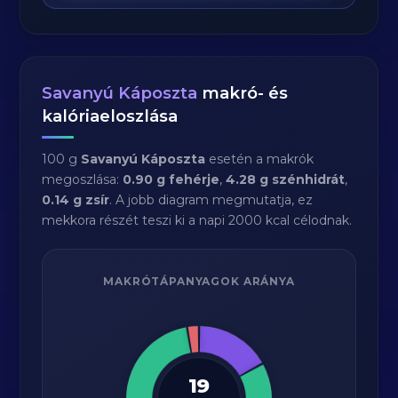
Savanyú Káposzta
makró- és
kalóriaeloszlása
100 g
Savanyú Káposzta
esetén a makrók
megoszlása:
0.90 g fehérje
,
4.28 g szénhidrát
,
0.14 g zsír
. A jobb diagram megmutatja, ez
mekkora részét teszi ki a napi 2000 kcal célodnak.
MAKRÓTÁPANYAGOK ARÁNYA
19