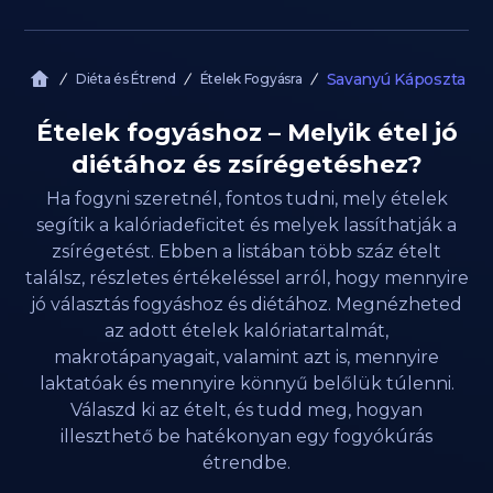
Savanyú Káposzta
Diéta és Étrend
Ételek Fogyásra
Ételek fogyáshoz – Melyik étel jó
diétához és zsírégetéshez?
Ha fogyni szeretnél, fontos tudni, mely ételek
segítik a kalóriadeficitet és melyek lassíthatják a
zsírégetést. Ebben a listában több száz ételt
találsz, részletes értékeléssel arról, hogy mennyire
jó választás fogyáshoz és diétához. Megnézheted
az adott ételek kalóriatartalmát,
makrotápanyagait, valamint azt is, mennyire
laktatóak és mennyire könnyű belőlük túlenni.
Válaszd ki az ételt, és tudd meg, hogyan
illeszthető be hatékonyan egy fogyókúrás
étrendbe.