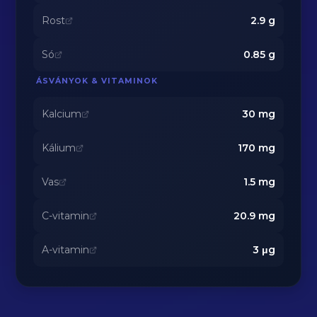
Rost
2.9
g
Só
0.85
g
ÁSVÁNYOK & VITAMINOK
Kalcium
30
mg
Kálium
170
mg
Vas
1.5
mg
C-vitamin
20.9
mg
A-vitamin
3
μg