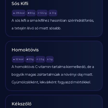
Sós Kifli
295
kcal
8.5
g
53.2
g
3.1
g
🔥
🥩
🥔
🫒
A sós kifli a sima kiflihez hasonlóan szénhidrátforrás,
a tetején lévő só miatt sósabb.
Homoktövis
52
kcal
0.9
g
2.5
g
5
g
🔥
🥩
🥔
🫒
A homoktövis C-vitamin-tartalma kiemelkedő, de a
bogyók magas zsírtartalmúak a növényi olaj miatt.
Gyümölcsléként, lekvárként fogyaszd mértékkel.
Kékszőlő