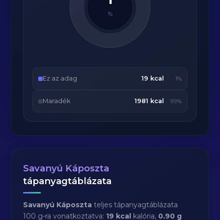
1
%
Ez az adag
19 kcal
1%
Maradék
1981 kcal
99%
Savanyú Káposzta
tápanyagtáblázata
Savanyú Káposzta
teljes tápanyagtáblázata
100 g-ra vonatkoztatva:
19 kcal
kalória,
0.90 g