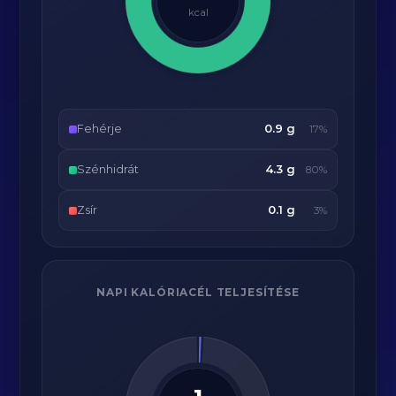
kcal
Fehérje
0.9 g
17%
Szénhidrát
4.3 g
80%
Zsír
0.1 g
3%
NAPI KALÓRIACÉL TELJESÍTÉSE