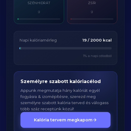
SZÉNHIDRÁT
ZSÍR
g
g
Napi kalóriamérleg
19
/
2000
kcal
1
% a napi célodból
Személyre szabott kalóriacélod
Appunk megmutatja hány kalóriát egyél
fogyásra & izomépítésre, szerezd meg
személyre szabott kalória terved és válogass
több száz receptünk közül!
Kalória tervem megkapom