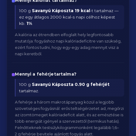
Mennyi kalóriát tartalmaz?
100 g
Savanyú Káposzta
19 kcal
-t tartalmaz —
ez egy átlagos 2000 kcal-s napi célhoz képest
kb.
1
%
.
A kalória az étrendben elfoglalt hely legfontosabb
mutatója: fogyáshoz napi kalóriadeficitre van szükség,
ezért fontos tudni, hogy egy-egy adag mennyit visz a
napi keretből.
Mennyi a fehérjetartalma?
100 g
Savanyú Káposzta
0.90 g fehérjét
tartalmaz.
A fehérje a három makrotápanyag közül a legjobb
szövetséges fogyásnál: erős teltségérzetet ad, megőrzi
az izomtömeget kalóriadeficit alatt, és az emésztése is
több energiát igényel a szervezettől (termikus hatás).
Felnőtteknek testsúlykilogrammonként legalább 1,6–
2 g fehérje bevitele ajánlott fogyás alatt.