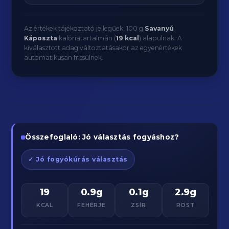
Az értékek tájékoztató jellegűek, 100 g
Savanyú
Káposzta
kalóriatartalmán (
19 kcal
) alapulnak. A
kiválasztott adag változtatásakor az egyenértékek
automatikusan frissülnek.
Összefoglaló: Jó választás fogyáshoz?
✓ Jó fogyókúrás választás
19
0.9g
0.1g
2.9g
KCAL
FEHÉRJE
ZSÍR
ROST