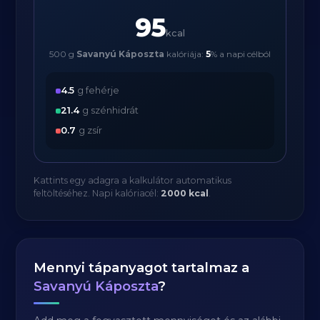
95
kcal
500 g
Savanyú Káposzta
kalóriája:
5
% a napi célból
4.5
g fehérje
21.4
g szénhidrát
0.7
g zsír
Kattints egy adagra a kalkulátor automatikus
feltöltéséhez. Napi kalóriacél:
2000 kcal
.
Mennyi tápanyagot tartalmaz a
Savanyú Káposzta
?