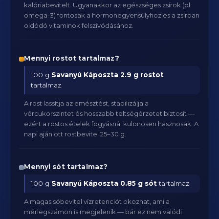
kalóriabevitelt. Ugyanakkor az egészséges zsírok (pl.
omega-3) fontosak a hormonegyensúlyhoz és a zsírban
oldódó vitaminok felszívódásához.
Mennyi rostot tartalmaz?
100 g
Savanyú Káposzta
2.9 g rostot
tartalmaz.
A rost lassítja az emésztést, stabilizálja a
vércukorszintet és hosszabb teltségérzetet biztosít —
ezért a rostos ételek fogyásnál különösen hasznosak. A
napi ajánlott rostbevitel 25–30 g.
Mennyi sót tartalmaz?
100 g
Savanyú Káposzta
0.85 g sót
tartalmaz.
A magas sóbevitel vízretenciót okozhat, ami a
mérlegszámon is megjelenik — bár ez nem valódi