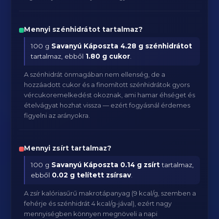
Mennyi szénhidrátot tartalmaz?
100 g
Savanyú Káposzta
4.28 g szénhidrátot
tartalmaz, ebből
1.80 g cukor
.
A szénhidrát önmagában nem ellenség, de a
hozzáadott cukor és a finomított szénhidrátok gyors
vércukoremelkedést okoznak, ami hamar éhséget és
ételvágyat hozhat vissza — ezért fogyásnál érdemes
figyelni az arányokra.
Mennyi zsírt tartalmaz?
100 g
Savanyú Káposzta
0.14 g zsírt
tartalmaz,
ebből
0.02 g telített zsírsav
.
A zsír kalóriasűrű makrotápanyag (9 kcal/g, szemben a
fehérje és szénhidrát 4 kcal/g-jával), ezért nagy
mennyiségben könnyen megnöveli a napi