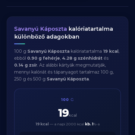
Savanyú Káposzta
kalóriatartalma
különböző adagokban
100 g
Savanyú Káposzta
kalóriatartalma
19 kcal
,
ebből
0.90 g fehérje
,
4.28 g szénhidrát
és
0.14 g zsír
. Az alábbi kártyák megmutatják,
mennyi kalóriát és tápanyagot tartalmaz 100 g,
250 g és 500 g
Savanyú Káposzta
.
100
G
19
kcal
19 kcal
— a napi 2000 kcal
kb.
1
%-a