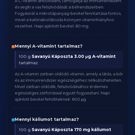
A C-vitamin antioxidáns, támogatja az immunrendszert
és segíti a vas felszívódását a bélrendszerben.
Fogyásnál a mikrotápanyag-bevitel fenntartása fontos,
mivel a kalóriakorlátozás könnyen vitaminhiányhoz
vezethet. Napi ajánlott bevitel: 80 mg.
Mennyi A-vitamint tartalmaz?
100 g
Savanyú Káposzta
3.00 μg A-vitamint
tartalmaz.
Az A-vitamin zsírban oldódó vitamin, amely a látás, a bőr
és az immunrendszer egészségéhez nélkülözhetetlen.
Mivel zsírban oldódik, felszívódásához érdemes
egészséges zsírforrással együtt fogyasztani. Napi
ajánlott bevitel felnőtteknek: 800 μg.
Mennyi káliumot tartalmaz?
100 g
Savanyú Káposzta
170 mg káliumot