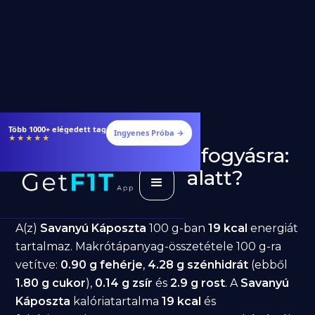
Több 1000+ elégedett tag
Ingyenes Próba →
★★★★★
Savanyú Káposzta fogyásra:
jó választás diéta alatt?
GetFIT App
Írta -
March 19, 2026
A(z)
Savanyú Káposzta
100 g-ban
19 kcal
energiát
tartalmaz. Makrótápanyag-összetétele 100 g-ra
vetítve:
0.90 g fehérje
,
4.28 g szénhidrát
(ebből
1.80 g cukor
),
0.14 g zsír
és
2.9 g rost
. A
Savanyú
Káposzta
kalóriatartalma
19 kcal
és