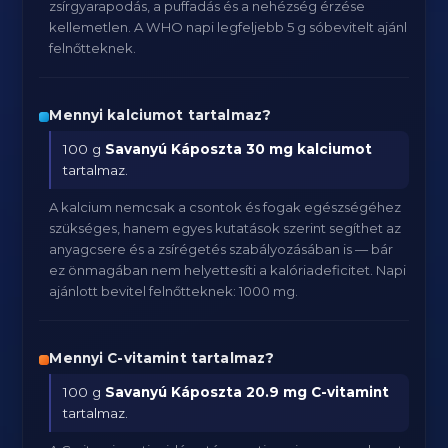
zsírgyarapodás, a puffadás és a nehézség érzése
kellemetlen. A WHO napi legfeljebb 5 g sóbevitelt ajánl
felnőtteknek.
Mennyi kalciumot tartalmaz?
100 g
Savanyú Káposzta
30 mg kalciumot
tartalmaz.
A kalcium nemcsak a csontok és fogak egészségéhez
szükséges, hanem egyes kutatások szerint segíthet az
anyagcsere és a zsírégetés szabályozásában is — bár
ez önmagában nem helyettesíti a kalóriadeficitet. Napi
ajánlott bevitel felnőtteknek: 1000 mg.
Mennyi C-vitamint tartalmaz?
100 g
Savanyú Káposzta
20.9 mg C-vitamint
tartalmaz.