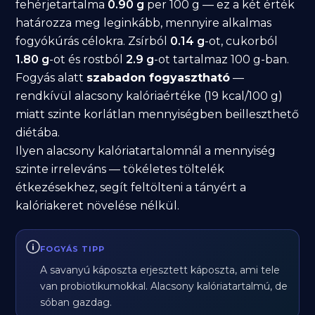
fehérjetartalma
0.90 g
per 100 g — ez a két érték
határozza meg leginkább, mennyire alkalmas
fogyókúrás célokra. Zsírból
0.14 g
-ot, cukorból
1.80 g
-ot és rostból
2.9 g
-ot tartalmaz 100 g-ban.
Fogyás alatt
szabadon fogyasztható
—
rendkívül alacsony kalóriaértéke (19 kcal/100 g)
miatt szinte korlátlan mennyiségben beilleszthető
diétába.
Ilyen alacsony kalóriatartalomnál a mennyiség
szinte irreleváns — tökéletes töltelék
étkezésekhez, segít feltölteni a tányért a
kalóriakeret növelése nélkül.
FOGYÁS TIPP
A savanyú káposzta erjesztett káposzta, ami tele
van probiotikumokkal. Alacsony kalóriatartalmú, de
sóban gazdag.