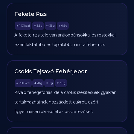
Fekete Rizs
143
kcal
3.5
g
33
g
0.5
g
🔥
🥩
🥔
🫒
A fekete rizs tele van antioxidánsokkal és rostokkal,
ezért laktatóbb és táplálóbb, mint a fehér rizs.
Csokis Tejsavó Fehérjepor
380
kcal
78
g
7
g
3.5
g
🔥
🥩
🥔
🫒
Kiváló fehérjeforrás, de a csokis ízesítésűek gyakran
tartalmazhatnak hozzáadott cukrot, ezért
figyelmesen olvasd el az összetevőket.