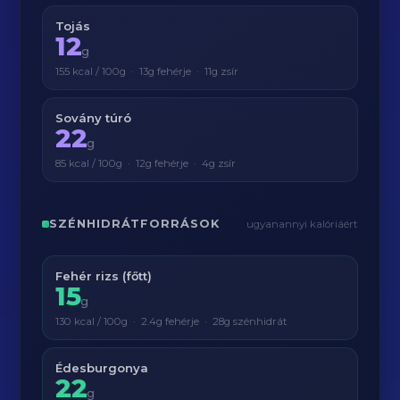
Tojás
12
g
155 kcal / 100g · 13g fehérje · 11g zsír
Sovány túró
22
g
85 kcal / 100g · 12g fehérje · 4g zsír
SZÉNHIDRÁTFORRÁSOK
ugyanannyi kalóriáért
Fehér rizs (főtt)
15
g
130 kcal / 100g · 2.4g fehérje · 28g szénhidrát
Édesburgonya
22
g