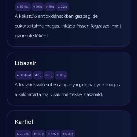
69
kcal
0.6
g
18
g
0.2
g
🔥
🥩
🥔
🫒
A kékszőlő antioxidánsokban gazdag, de
cukortartalma magas. Inkább frissen fogyaszd, mint
gyümölcsléként.
Libazsír
900
kcal
0
g
0
g
100
g
🔥
🥩
🥔
🫒
A libazsír kiváló sütési alapanyag, de nagyon magas
a kalóriatartalma. Csak mértékkel használd.
Karfiol
25
kcal
1.92
g
4.97
g
0.28
g
🔥
🥩
🥔
🫒