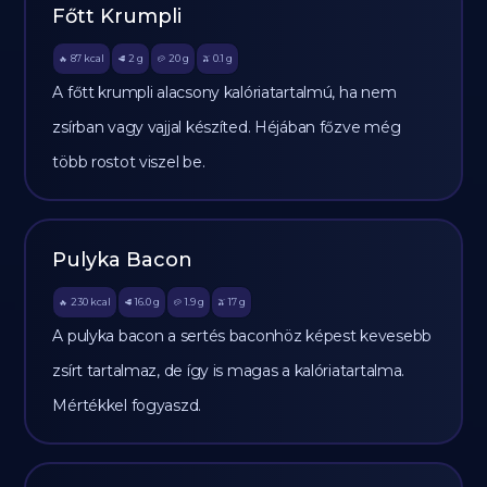
Főtt Krumpli
87
kcal
2
g
20
g
0.1
g
🔥
🥩
🥔
🫒
A főtt krumpli alacsony kalóriatartalmú, ha nem
zsírban vagy vajjal készíted. Héjában főzve még
több rostot viszel be.
Pulyka Bacon
230
kcal
16.0
g
1.9
g
17
g
🔥
🥩
🥔
🫒
A pulyka bacon a sertés baconhöz képest kevesebb
zsírt tartalmaz, de így is magas a kalóriatartalma.
Mértékkel fogyaszd.