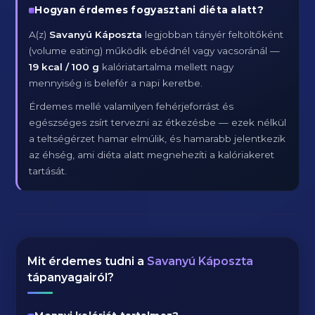
Hogyan érdemes fogyasztani diéta alatt?
A(z)
Savanyú Káposzta
legjobban tányér feltöltőként
(volume eating) működik ebédnél vagy vacsoránál —
19 kcal / 100 g
kalóriatartalma mellett nagy
mennyiség is belefér a napi keretbe.
Érdemes mellé valamilyen fehérjeforrást és
egészséges zsírt tervezni az étkezésbe — ezek nélkül
a teltségérzet hamar elmúlik, és hamarabb jelentkezik
az éhség, ami diéta alatt megnehezíti a kalóriakeret
tartását.
Mit érdemes tudni a
Savanyú Káposzta
tápanyagairól?