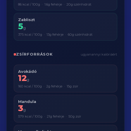
86 kcal / 100g · 1.6g fehérje · 20g szénhidrát
Zabliszt
5
g
375 kcal / 100g · 13g fehérje · 60g szénhidrát
ZSÍRFORRÁSOK
ugyanannyi kalóriáért
Avokádó
12
g
160 kcal / 100g · 2g fehérje · 15g zsír
Mandula
3
g
579 kcal / 100g · 21g fehérje · 50g zsír