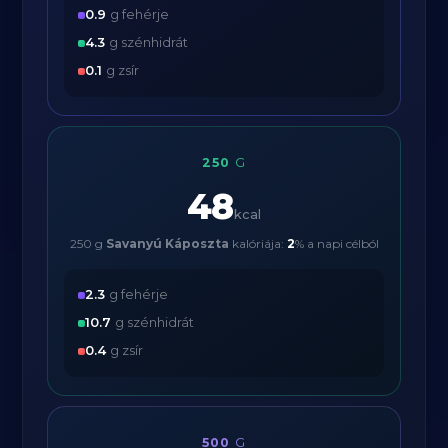
0.9
g fehérje
4.3
g szénhidrát
0.1
g zsír
250
G
48
kcal
250 g
Savanyú Káposzta
kalóriája:
2
% a napi célból
2.3
g fehérje
10.7
g szénhidrát
0.4
g zsír
500
G