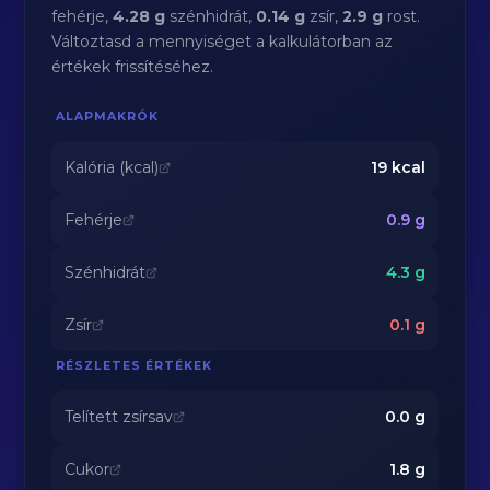
fehérje,
4.28 g
szénhidrát,
0.14 g
zsír,
2.9 g
rost.
Változtasd a mennyiséget a kalkulátorban az
értékek frissítéséhez.
ALAPMAKRÓK
Kalória (kcal)
19
kcal
Fehérje
0.9
g
Szénhidrát
4.3
g
Zsír
0.1
g
RÉSZLETES ÉRTÉKEK
Telített zsírsav
0.0
g
Cukor
1.8
g