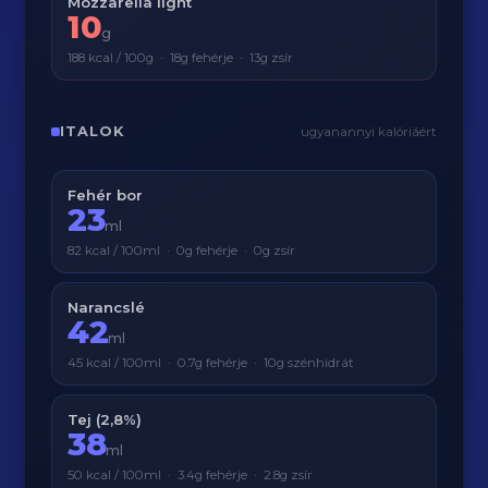
Mozzarella light
10
g
188 kcal / 100g · 18g fehérje · 13g zsír
ITALOK
ugyanannyi kalóriáért
Fehér bor
23
ml
82 kcal / 100ml · 0g fehérje · 0g zsír
Narancslé
42
ml
45 kcal / 100ml · 0.7g fehérje · 10g szénhidrát
Tej (2,8%)
38
ml
50 kcal / 100ml · 3.4g fehérje · 2.8g zsír