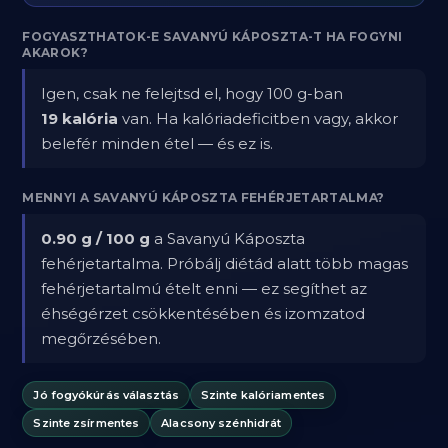
FOGYASZTHATOK-E SAVANYÚ KÁPOSZTA-T HA FOGYNI
AKAROK?
Igen, csak ne felejtsd el, hogy 100 g-ban
19 kalória
van. Ha kalóriadeficitben vagy, akkor
belefér minden étel — és ez is.
MENNYI A SAVANYÚ KÁPOSZTA FEHÉRJETARTALMA?
0.90 g / 100 g
a Savanyú Káposzta
fehérjetartalma. Próbálj diétád alatt több magas
fehérjetartalmú ételt enni — ez segíthet az
éhségérzet csökkentésében és izomzatod
megőrzésében.
Jó fogyókúrás választás
Szinte kalóriamentes
Szinte zsírmentes
Alacsony szénhidrát