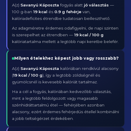
A(z)
Savanyú Káposzta
fogyás alatt
jó választás
—
100 g-ban
19 kcal
és
0.9 g fehérje
van,
kalóriadeficites étrendbe tudatosan beilleszthető.
Az adagméretre érdemes odafigyelni, de napi szinten
is szerepelhet az étrendben —
19 kcal / 100 g
kalóriatartalma mellett a legtöbb napi keretbe belefér.
Milyen ételekhez képest jobb vagy rosszabb?
A(z)
Savanyú Káposzta
kalóriában rendkívül alacsony
(
19 kcal / 100 g
), így a legtöbb zöldségnél és
gyümölcsnél is kevesebb kalóriát tartalmaz.
Ha a cél a fogyás, kalóriában kedvezőbb választás,
mint a legtöbb feldolgozott vagy magasabb
szénhidráttartalmú étel — fehérjében azonban
alacsony, ezért érdemes fehérjedús étellel kombinálni
a jobb teltségérzet érdekében.