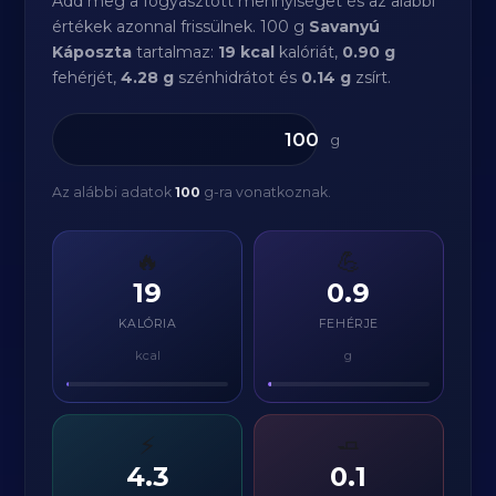
Add meg a fogyasztott mennyiséget és az alábbi
értékek azonnal frissülnek. 100 g
Savanyú
Káposzta
tartalmaz:
19 kcal
kalóriát,
0.90 g
fehérjét,
4.28 g
szénhidrátot és
0.14 g
zsírt.
g
Az alábbi adatok
100
g-ra vonatkoznak.
🔥
💪
19
0.9
KALÓRIA
FEHÉRJE
kcal
g
⚡
🧈
4.3
0.1