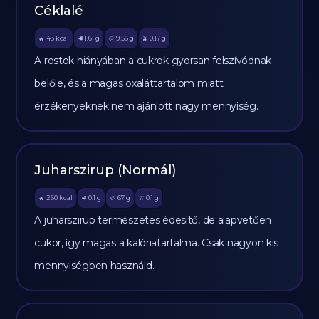
Céklalé
43
kcal
1.61
g
9.56
g
0.17
g
🔥
🥩
🥔
🫒
A rostok hiányában a cukrok gyorsan felszívódnak
belőle, és a magas oxaláttartalom miatt
érzékenyeknek nem ajánlott nagy mennyiség.
Juharszirup (Normál)
260
kcal
0.1
g
67
g
0.1
g
🔥
🥩
🥔
🫒
A juharszirup természetes édesítő, de alapvetően
cukor, így magas a kalóriatartalma. Csak nagyon kis
mennyiségben használd.