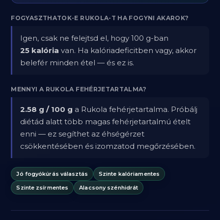
FOGYASZTHATOK-E RUKOLA-T HA FOGYNI AKAROK?
Igen, csak ne felejtsd el, hogy 100 g-ban
25 kalória
van. Ha kalóriadeficitben vagy, akkor
belefér minden étel — és ez is.
MENNYI A RUKOLA FEHÉRJETARTALMA?
2.58 g / 100 g
a Rukola fehérjetartalma. Próbálj
diétád alatt több magas fehérjetartalmú ételt
enni — ez segíthet az éhségérzet
csökkentésében és izomzatod megőrzésében.
Jó fogyókúrás választás
Szinte kalóriamentes
Szinte zsírmentes
Alacsony szénhidrát