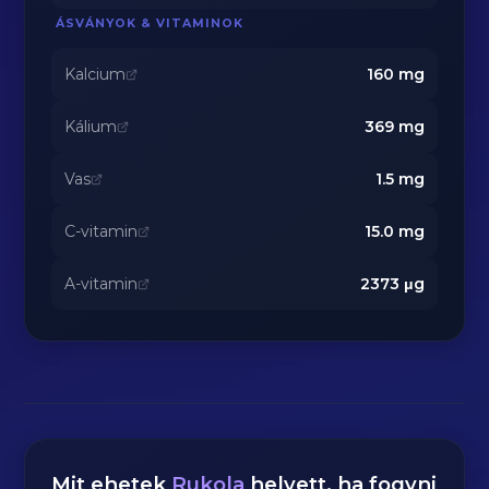
ÁSVÁNYOK & VITAMINOK
Kalcium
160
mg
Kálium
369
mg
Vas
1.5
mg
C-vitamin
15.0
mg
A-vitamin
2373
μg
Mit ehetek
Rukola
helyett, ha fogyni