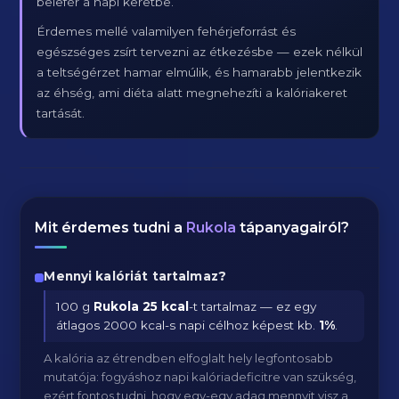
belefér a napi keretbe.
Érdemes mellé valamilyen fehérjeforrást és
egészséges zsírt tervezni az étkezésbe — ezek nélkül
a teltségérzet hamar elmúlik, és hamarabb jelentkezik
az éhség, ami diéta alatt megnehezíti a kalóriakeret
tartását.
Mit érdemes tudni a
Rukola
tápanyagairól?
Mennyi kalóriát tartalmaz?
100 g
Rukola
25 kcal
-t tartalmaz — ez egy
átlagos 2000 kcal-s napi célhoz képest kb.
1
%
.
A kalória az étrendben elfoglalt hely legfontosabb
mutatója: fogyáshoz napi kalóriadeficitre van szükség,
ezért fontos tudni, hogy egy-egy adag mennyit visz a