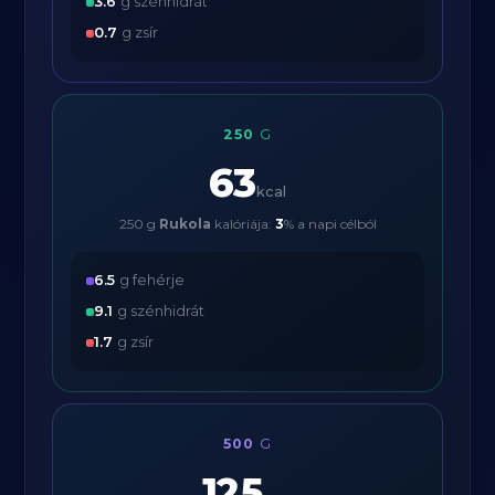
3.6
g szénhidrát
0.7
g zsír
250
G
63
kcal
250 g
Rukola
kalóriája:
3
% a napi célból
6.5
g fehérje
9.1
g szénhidrát
1.7
g zsír
500
G
125