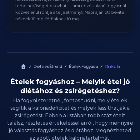
terhelhetőséget okozhat — ami edzés alapú fogyásnál
közvetlenül rontja a teljesítményt. Napi ajánlott bevitel:
nőknek 18 mg, férfiaknak 10 mg.
Rukola
Diéta és Étrend
Ételek Fogyásra
Ételek fogyáshoz – Melyik étel jó
diétához és zsírégetéshez?
Ha fogyni szeretnél, fontos tudni, mely ételek
segítik a kalóriadeficitet és melyek lassíthatják a
zsírégetést. Ebben a listában több száz ételt
találsz, részletes értékeléssel arról, hogy mennyire
jó választás fogyáshoz és diétához. Megnézheted
az adott ételek kalóriatartalmát,