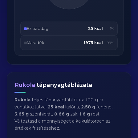
Ez az adag
25 kcal
1%
Maradék
1975 kcal
99%
Rukola
tápanyagtáblázata
Rukola
teljes tápanyagtáblázata 100 g-ra
vonatkoztatva:
25 kcal
kalória,
2.58 g
fehérje,
3.65 g
szénhidrát,
0.66 g
zsír,
1.6 g
rost.
Változtasd a mennyiséget a kalkulátorban az
értékek frissítéséhez.