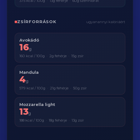
375 kcal / 100g · 13g fehérje · 60g szénhidrát
ZSÍRFORRÁSOK
ugyanannyi kalóriáért
Avokádó
16
g
160 kcal / 100g · 2g fehérje · 15g zsír
Mandula
4
g
579 kcal / 100g · 21g fehérje · 50g zsír
Mozzarella light
13
g
188 kcal / 100g · 18g fehérje · 13g zsír