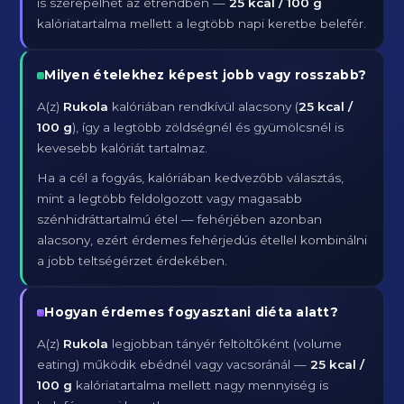
is szerepelhet az étrendben —
25 kcal / 100 g
kalóriatartalma mellett a legtöbb napi keretbe belefér.
Milyen ételekhez képest jobb vagy rosszabb?
A(z)
Rukola
kalóriában rendkívül alacsony (
25 kcal /
100 g
), így a legtöbb zöldségnél és gyümölcsnél is
kevesebb kalóriát tartalmaz.
Ha a cél a fogyás, kalóriában kedvezőbb választás,
mint a legtöbb feldolgozott vagy magasabb
szénhidráttartalmú étel — fehérjében azonban
alacsony, ezért érdemes fehérjedús étellel kombinálni
a jobb teltségérzet érdekében.
Hogyan érdemes fogyasztani diéta alatt?
A(z)
Rukola
legjobban tányér feltöltőként (volume
eating) működik ebédnél vagy vacsoránál —
25 kcal /
100 g
kalóriatartalma mellett nagy mennyiség is