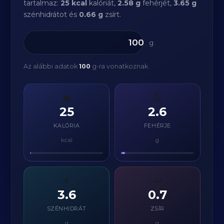
tartalmaz:
25 kcal
kalóriát,
2.58 g
fehérjét,
3.65 g
szénhidrátot és
0.66 g
zsírt.
g
Az alábbi adatok
100
g-ra vonatkoznak.
🔥
💪
25
2.6
KALÓRIA
FEHÉRJE
kcal
g
⚡
🧈
3.6
0.7
SZÉNHIDRÁT
ZSÍR
g
g