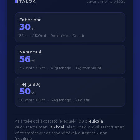
ITALOK
ugyanannyi kalóriáért
Fehér bor
30
ml
82 kcal / 100ml · 0g fehérje · 0g zsír
Narancslé
56
ml
45 kcal / 100ml · 0.7g fehérje · 10g szénhidrát
Tej (2,8%)
50
ml
50 kcal / 100ml · 3.4g fehérje · 2.8g zsír
Az értékek tájékoztató jellegűek, 100 g
Rukola
kalóriatartalmán (
25 kcal
) alapulnak. A kiválasztott adag
változtatásakor az egyenértékek automatikusan
frissülnek.