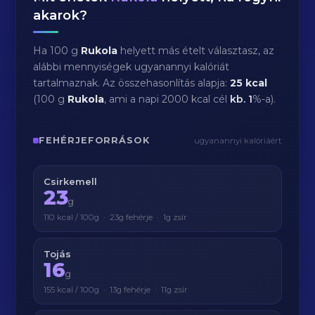
akarok?
Ha 100 g
Rukola
helyett más ételt választasz, az
alábbi mennyiségek ugyanannyi kalóriát
tartalmaznak. Az összehasonlítás alapja:
25 kcal
(100 g
Rukola
, ami a napi 2000 kcal cél
kb.
1
%-a).
FEHÉRJEFORRÁSOK
ugyanannyi kalóriáért
Csirkemell
23
g
110 kcal / 100g · 23g fehérje · 1g zsír
Tojás
16
g
155 kcal / 100g · 13g fehérje · 11g zsír