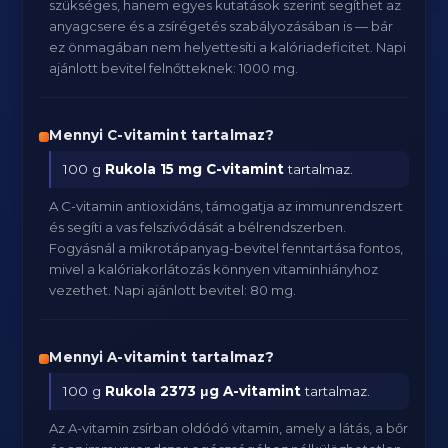
szükséges, hanem egyes kutatások szerint segíthet az
anyagcsere és a zsírégetés szabályozásában is — bár
ez önmagában nem helyettesíti a kalóriadeficitet. Napi
ajánlott bevitel felnőtteknek: 1000 mg.
Mennyi C-vitamint tartalmaz?
100 g
Rukola
15 mg C-vitamint
tartalmaz.
A C-vitamin antioxidáns, támogatja az immunrendszert
és segíti a vas felszívódását a bélrendszerben.
Fogyásnál a mikrotápanyag-bevitel fenntartása fontos,
mivel a kalóriakorlátozás könnyen vitaminhiányhoz
vezethet. Napi ajánlott bevitel: 80 mg.
Mennyi A-vitamint tartalmaz?
100 g
Rukola
2373 μg A-vitamint
tartalmaz.
Az A-vitamin zsírban oldódó vitamin, amely a látás, a bőr