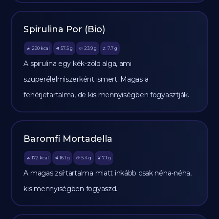
Spirulina Por (Bio)
290
kcal
57.5
g
23.9
g
7.7
g
🔥
🥩
🥔
🫒
A spirulina egy kék-zöld alga, ami
szuperélelmiszerként ismert. Magas a
fehérjetartalma, de kis mennyiségben fogyasztják.
Baromfi Mortadella
172
kcal
16.1
g
5.4
g
7.1
g
🔥
🥩
🥔
🫒
A magas zsírtartalma miatt inkább csak néha-néha,
kis mennyiségben fogyaszd.