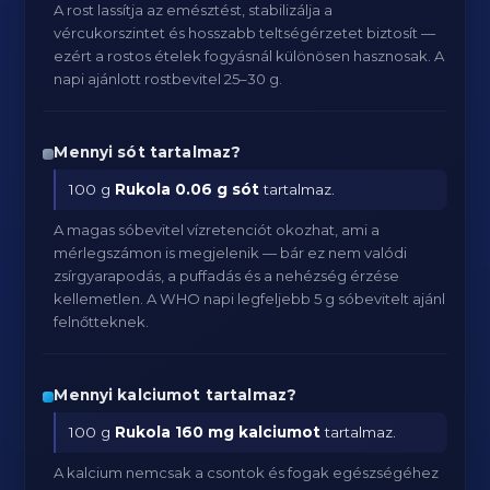
A rost lassítja az emésztést, stabilizálja a
vércukorszintet és hosszabb teltségérzetet biztosít —
ezért a rostos ételek fogyásnál különösen hasznosak. A
napi ajánlott rostbevitel 25–30 g.
Mennyi sót tartalmaz?
100 g
Rukola
0.06 g sót
tartalmaz.
A magas sóbevitel vízretenciót okozhat, ami a
mérlegszámon is megjelenik — bár ez nem valódi
zsírgyarapodás, a puffadás és a nehézség érzése
kellemetlen. A WHO napi legfeljebb 5 g sóbevitelt ajánl
felnőtteknek.
Mennyi kalciumot tartalmaz?
100 g
Rukola
160 mg kalciumot
tartalmaz.
A kalcium nemcsak a csontok és fogak egészségéhez