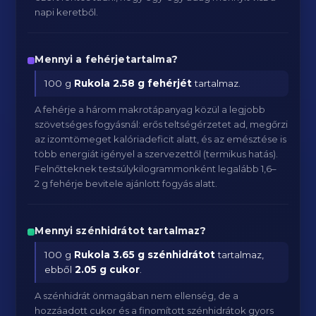
napi keretből.
Mennyi a fehérjetartalma?
100 g
Rukola
2.58 g fehérjét
tartalmaz.
A fehérje a három makrotápanyag közül a legjobb
szövetséges fogyásnál: erős teltségérzetet ad, megőrzi
az izomtömeget kalóriadeficit alatt, és az emésztése is
több energiát igényel a szervezettől (termikus hatás).
Felnőtteknek testsúlykilogrammonként legalább 1,6–
2 g fehérje bevitele ajánlott fogyás alatt.
Mennyi szénhidrátot tartalmaz?
100 g
Rukola
3.65 g szénhidrátot
tartalmaz,
ebből
2.05 g cukor
.
A szénhidrát önmagában nem ellenség, de a
hozzáadott cukor és a finomított szénhidrátok gyors