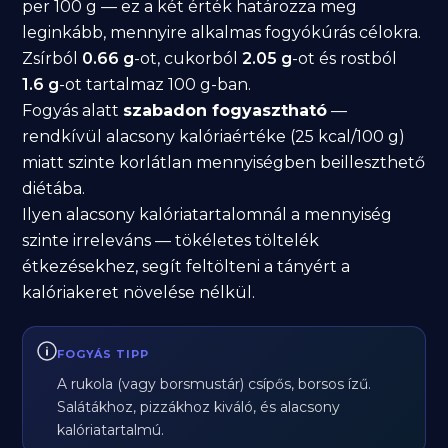
per 100 g — ez a két érték határozza meg
leginkább, mennyire alkalmas fogyókúrás célokra.
Zsírból
0.66 g
-ot, cukorból
2.05 g
-ot és rostból
1.6 g
-ot tartalmaz 100 g-ban.
Fogyás alatt
szabadon fogyasztható
—
rendkívül alacsony kalóriaértéke (25 kcal/100 g)
miatt szinte korlátlan mennyiségben beilleszthető
diétába.
Ilyen alacsony kalóriatartalomnál a mennyiség
szinte irreleváns — tökéletes töltelék
étkezésekhez, segít feltölteni a tányért a
kalóriakeret növelése nélkül.
FOGYÁS TIPP
A rukola (vagy borsmustár) csípős, borsos ízű.
Salátákhoz, pizzákhoz kiváló, és alacsony
kalóriatartalmú.