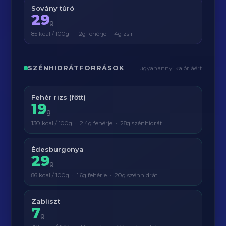
Sovány túró
29
g
85 kcal / 100g · 12g fehérje · 4g zsír
SZÉNHIDRÁTFORRÁSOK
ugyanannyi kalóriáért
Fehér rizs (főtt)
19
g
130 kcal / 100g · 2.4g fehérje · 28g szénhidrát
Édesburgonya
29
g
86 kcal / 100g · 1.6g fehérje · 20g szénhidrát
Zabliszt
7
g