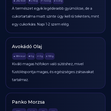
282
kcal
2.45
g
75.03
g
0.39
g
🔥
🥩
🥔
🫒
A természet egyik legédesebb gyümölcse, de a
cukortartalma miatt szinte úgy kell rá tekinteni, mint
egy cukorkára. Napi 1-2 szem elég.
Avokádó Olaj
884
kcal
0
g
0
g
100
g
🔥
🥩
🥔
🫒
Kiváló magas hőfokon való sütéshez, mivel
füstöléspontja magas, és egészséges zsírsavakat
tartalmaz.
Panko Morzsa