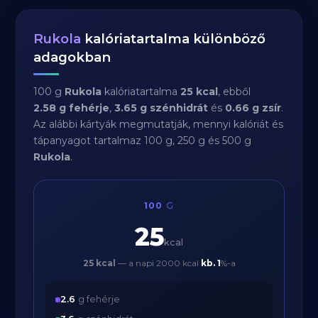
Rukola
kalóriatartalma különböző
adagokban
100 g
Rukola
kalóriatartalma
25 kcal
, ebből
2.58 g fehérje
,
3.65 g szénhidrát
és
0.66 g zsír
.
Az alábbi kártyák megmutatják, mennyi kalóriát és
tápanyagot tartalmaz 100 g, 250 g és 500 g
Rukola
.
100
G
25
kcal
25 kcal
— a napi 2000 kcal
kb.
1
%-a
2.6
g fehérje