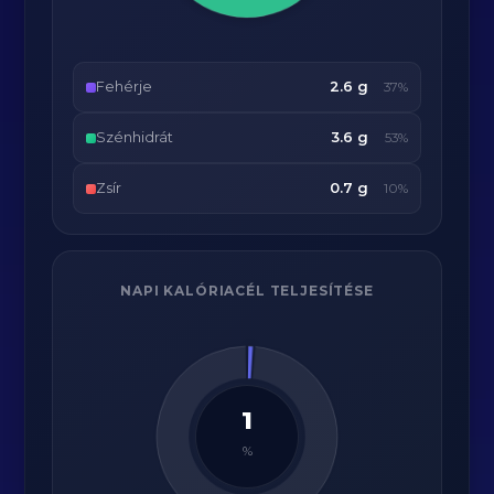
Fehérje
2.6 g
37%
Szénhidrát
3.6 g
53%
Zsír
0.7 g
10%
NAPI KALÓRIACÉL TELJESÍTÉSE
1
%