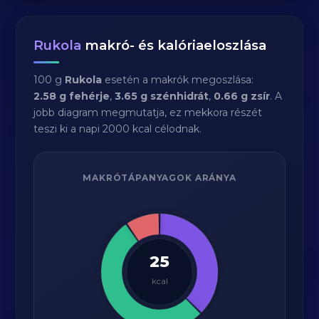
Rukola
makró- és kalóriaeloszlása
100 g
Rukola
esetén a makrók megoszlása:
2.58 g fehérje
,
3.65 g szénhidrát
,
0.66 g zsír
. A
jobb diagram megmutatja, ez mekkora részét
teszi ki a napi 2000 kcal célodnak.
MAKRÓTÁPANYAGOK ARÁNYA
25
kcal