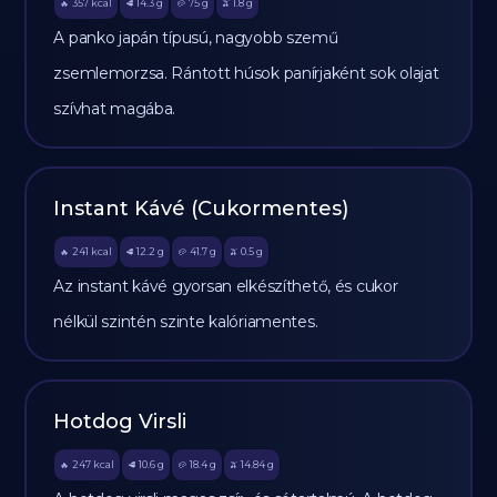
357
kcal
14.3
g
75
g
1.8
g
🔥
🥩
🥔
🫒
A panko japán típusú, nagyobb szemű
zsemlemorzsa. Rántott húsok panírjaként sok olajat
szívhat magába.
Instant Kávé (Cukormentes)
241
kcal
12.2
g
41.7
g
0.5
g
🔥
🥩
🥔
🫒
Az instant kávé gyorsan elkészíthető, és cukor
nélkül szintén szinte kalóriamentes.
Hotdog Virsli
247
kcal
10.6
g
18.4
g
14.84
g
🔥
🥩
🥔
🫒