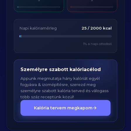
Napi kalóriamérleg
25
/
2000
kcal
1
% a napi célodból
Személyre szabott kalóriacélod
Appunk megmutatja hány kalóriát egyél
fogyásra & izomépítésre, szerezd meg
személyre szabott kalória terved és válogass
több száz receptünk közül!
Kalória tervem megkapom