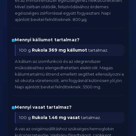
és az immunrendszer egészségéhez nélkülözhetetlen.
Mivel zsírban oldódik, felszívódásához érdemes
egészséges zsírforrással együtt fogyasztani. Napi
ajánlott bevitel felnőtteknek: 800 μg.
Mennyi káliumot tartalmaz?
100 g
Rukola
369 mg káliumot
tartalmaz.
A kálium az izomfunkció és az idegrendszer
működéséhez elengedhetetlen elektrolit. Magas
káliumtartalmú étrend emellett segíthet ellensúlyozni a
só okozta vízretenciót, ami fogyásnál különösen jól jön.
Napi ajánlott bevitel felnőtteknek: 3500 mg.
Mennyi vasat tartalmaz?
100 g
Rukola
1.46 mg vasat
tartalmaz.
A vas az oxigénszállításhoz szükséges hemoglobin
kulcsösszetevője. Vashiány fáradtságot, csökkent