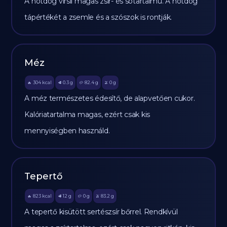
A hotdog virsli magas zsír- és sótartalmú. A hotdog
tápértékét a zsemle és a szószok is rontják.
Méz
304
kcal
0.3
g
82.4
g
0
g
🔥
🥩
🥔
🫒
A méz természetes édesítő, de alapvetően cukor.
Kalóriatartalma magas, ezért csak kis
mennyiségben használd.
Tepertő
823
kcal
12
g
0
g
83.2
g
🔥
🥩
🥔
🫒
A tepertő kisütött sertészsír bőrrel. Rendkívül