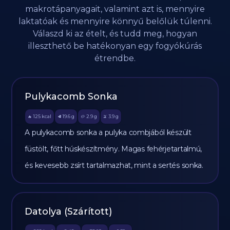
makrotápanyagait, valamint azt is, mennyire
laktatóak és mennyire könnyű belőlük túlenni.
Válaszd ki az ételt, és tudd meg, hogyan
illeszthető be hatékonyan egy fogyókúrás
étrendbe.
Pulykacomb Sonka
125
kcal
19.6
g
2.9
g
3.9
g
🔥
🥩
🥔
🫒
A pulykacomb sonka a pulyka combjából készült
füstölt, főtt húskészítmény. Magas fehérjetartalmú,
és kevesebb zsírt tartalmazhat, mint a sertés sonka.
Datolya (Szárított)