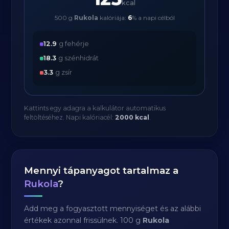
kcal
500 g
Rukola
kalóriája:
6
% a napi célból
12.9
g fehérje
18.3
g szénhidrát
3.3
g zsír
Kattints egy adagra a kalkulátor automatikus
feltöltéséhez. Napi kalóriacél:
2000 kcal
.
Mennyi tápanyagot tartalmaz a
Rukola
?
Add meg a fogyasztott mennyiséget és az alábbi
értékek azonnal frissülnek. 100 g
Rukola