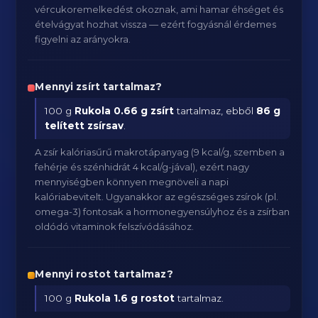
vércukoremelkedést okoznak, ami hamar éhséget és
ételvágyat hozhat vissza — ezért fogyásnál érdemes
figyelni az arányokra.
Mennyi zsírt tartalmaz?
100 g
Rukola
0.66 g zsírt
tartalmaz, ebből
86 g
telített zsírsav
.
A zsír kalóriasűrű makrotápanyag (9 kcal/g, szemben a
fehérje és szénhidrát 4 kcal/g-jával), ezért nagy
mennyiségben könnyen megnöveli a napi
kalóriabevitelt. Ugyanakkor az egészséges zsírok (pl.
omega-3) fontosak a hormonegyensúlyhoz és a zsírban
oldódó vitaminok felszívódásához.
Mennyi rostot tartalmaz?
100 g
Rukola
1.6 g rostot
tartalmaz.