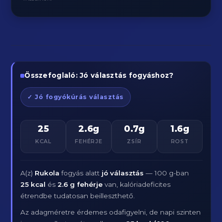
Összefoglaló: Jó választás fogyáshoz?
✓ Jó fogyókúrás választás
25
2.6g
0.7g
1.6g
KCAL
FEHÉRJE
ZSÍR
ROST
A(z)
Rukola
fogyás alatt
jó választás
— 100 g-ban
25 kcal
és
2.6 g fehérje
van, kalóriadeficites
étrendbe tudatosan beilleszthető.
Az adagméretre érdemes odafigyelni, de napi szinten