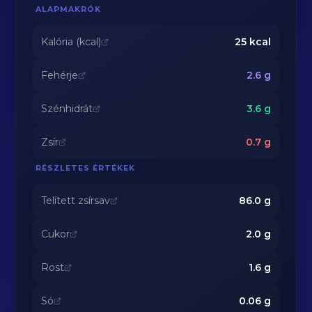
ALAPMAKRÓK
Kalória (kcal)
25
kcal
Fehérje
2.6
g
Szénhidrát
3.6
g
Zsír
0.7
g
RÉSZLETES ÉRTÉKEK
Telített zsírsav
86.0
g
Cukor
2.0
g
Rost
1.6
g
Só
0.06
g