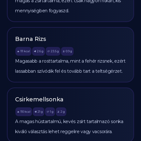
magas a zsírtartalma, ezért csak nagyon ritkán, kis
mennyiségben fogyaszd.
Barna Rizs
111
kcal
2.6
g
23.5
g
0.9
g
🔥
🥩
🥔
🫒
Magasabb a rosttartalma, mint a fehér rizsnek, ezért
lassabban szívódik fel és tovább tart a teltségérzet.
Csirkemellsonka
110
kcal
21
g
1
g
2
g
🔥
🥩
🥔
🫒
A magas hústartalmú, kevés zsírt tartalmazó sonka
kiváló választás lehet reggelire vagy vacsorára.