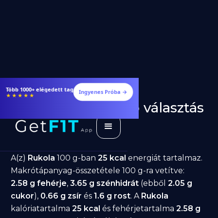
Étrendek, receptek és edzéstervek
Ingyenes Próba →
★★★★★
Rukola fogyásra: jó választás
diéta alatt?
GetFIT App
Írta -
March 19, 2026
A(z)
Rukola
100 g-ban
25 kcal
energiát tartalmaz.
Makrótápanyag-összetétele 100 g-ra vetítve:
2.58 g fehérje
,
3.65 g szénhidrát
(ebből
2.05 g
cukor
),
0.66 g zsír
és
1.6 g rost
. A
Rukola
kalóriatartalma
25 kcal
és fehérjetartalma
2.58 g