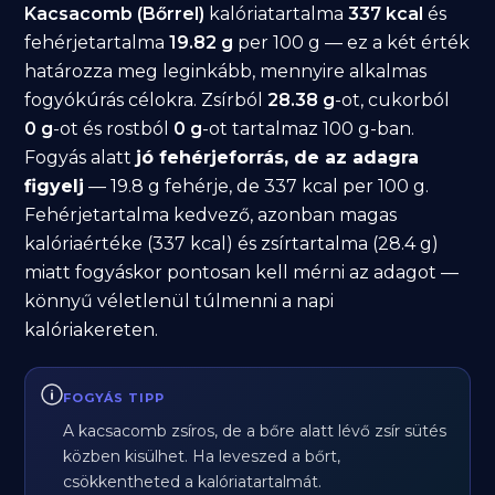
Kacsacomb (Bőrrel)
kalóriatartalma
337 kcal
és
fehérjetartalma
19.82 g
per 100 g — ez a két érték
határozza meg leginkább, mennyire alkalmas
fogyókúrás célokra. Zsírból
28.38 g
-ot, cukorból
0 g
-ot és rostból
0 g
-ot tartalmaz 100 g-ban.
Fogyás alatt
jó fehérjeforrás, de az adagra
figyelj
— 19.8 g fehérje, de 337 kcal per 100 g.
Fehérjetartalma kedvező, azonban magas
kalóriaértéke (337 kcal) és zsírtartalma (28.4 g)
miatt fogyáskor pontosan kell mérni az adagot —
könnyű véletlenül túlmenni a napi
kalóriakereten.
FOGYÁS TIPP
A kacsacomb zsíros, de a bőre alatt lévő zsír sütés
közben kisülhet. Ha leveszed a bőrt,
csökkentheted a kalóriatartalmát.