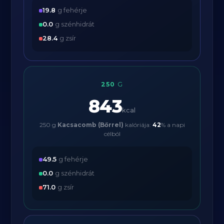
19.8
g fehérje
0.0
g szénhidrát
28.4
g zsír
250
G
843
kcal
250 g
Kacsacomb (Bőrrel)
kalóriája:
42
% a napi
célból
49.5
g fehérje
0.0
g szénhidrát
71.0
g zsír