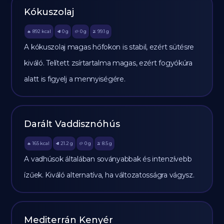
Kókuszolaj
892
kcal
0
g
0
g
99.1
g
🔥
🥩
🥔
🫒
A kókuszolaj magas hőfokon is stabil, ezért sütésre
kiváló. Telített zsírtartalma magas, ezért fogyókúra
alatt is figyelj a mennyiségére.
Darált Vaddisznóhús
165
kcal
21.2
g
0
g
8.5
g
🔥
🥩
🥔
🫒
A vadhúsok általában soványabbak és intenzívebb
ízűek. Kiváló alternatíva, ha változatosságra vágysz.
Mediterrán Kenyér