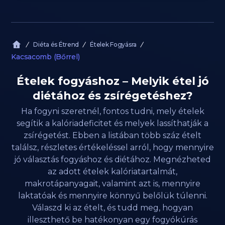
Diéta és Étrend
Ételek Fogyásra
Kacsacomb (Bőrrel)
Ételek fogyáshoz – Melyik étel jó
diétához és zsírégetéshez?
Ha fogyni szeretnél, fontos tudni, mely ételek
segítik a kalóriadeficitet és melyek lassíthatják a
zsírégetést. Ebben a listában több száz ételt
találsz, részletes értékeléssel arról, hogy mennyire
jó választás fogyáshoz és diétához. Megnézheted
az adott ételek kalóriatartalmát,
makrotápanyagait, valamint azt is, mennyire
laktatóak és mennyire könnyű belőlük túlenni.
Válaszd ki az ételt, és tudd meg, hogyan
illeszthető be hatékonyan egy fogyókúrás