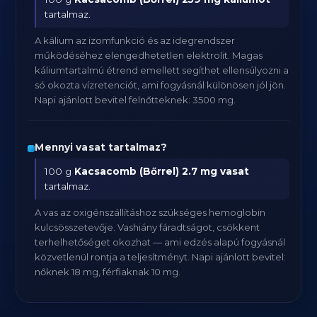
tartalmaz.
A kálium az izomfunkció és az idegrendszer
működéséhez elengedhetetlen elektrolit. Magas
káliumtartalmú étrend emellett segíthet ellensúlyozni a
só okozta vízretenciót, ami fogyásnál különösen jól jön.
Napi ajánlott bevitel felnőtteknek: 3500 mg.
Mennyi vasat tartalmaz?
100 g
Kacsacomb (Bőrrel)
2.7 mg vasat
tartalmaz.
A vas az oxigénszállításhoz szükséges hemoglobin
kulcsösszetevője. Vashiány fáradtságot, csökkent
terhelhetőséget okozhat — ami edzés alapú fogyásnál
közvetlenül rontja a teljesítményt. Napi ajánlott bevitel:
nőknek 18 mg, férfiaknak 10 mg.