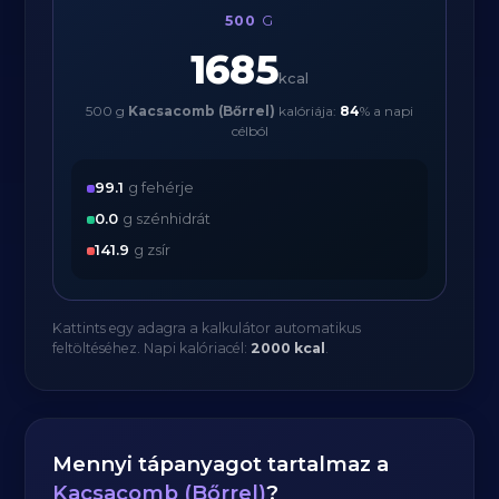
500
G
1685
kcal
500 g
Kacsacomb (Bőrrel)
kalóriája:
84
% a napi
célból
99.1
g fehérje
0.0
g szénhidrát
141.9
g zsír
Kattints egy adagra a kalkulátor automatikus
feltöltéséhez. Napi kalóriacél:
2000 kcal
.
Mennyi tápanyagot tartalmaz a
Kacsacomb (Bőrrel)
?