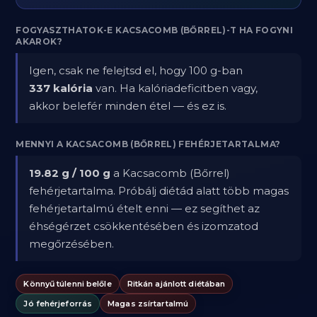
FOGYASZTHATOK-E KACSACOMB (BŐRREL)-T HA FOGYNI
AKAROK?
Igen, csak ne felejtsd el, hogy 100 g-ban
337 kalória
van. Ha kalóriadeficitben vagy,
akkor belefér minden étel — és ez is.
MENNYI A KACSACOMB (BŐRREL) FEHÉRJETARTALMA?
19.82 g / 100 g
a Kacsacomb (Bőrrel)
fehérjetartalma. Próbálj diétád alatt több magas
fehérjetartalmú ételt enni — ez segíthet az
éhségérzet csökkentésében és izomzatod
megőrzésében.
Könnyű túlenni belőle
Ritkán ajánlott diétában
Jó fehérjeforrás
Magas zsírtartalmú