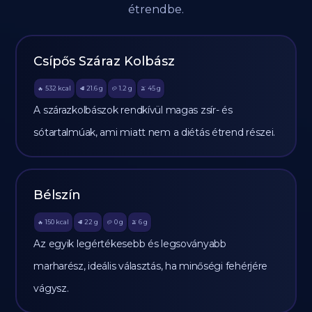
étrendbe.
Csípős Száraz Kolbász
532
kcal
21.6
g
1.2
g
45
g
🔥
🥩
🥔
🫒
A szárazkolbászok rendkívül magas zsír- és
sótartalmúak, ami miatt nem a diétás étrend részei.
Bélszín
150
kcal
22
g
0
g
6
g
🔥
🥩
🥔
🫒
Az egyik legértékesebb és legsoványabb
marharész, ideális választás, ha minőségi fehérjére
vágysz.