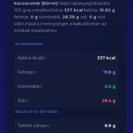
Kacsacomb (Bőrrel)
teljes tápanyagtáblázata
100 g-ra vonatkoztatva:
337 kcal
kalória,
19.82 g
fehérje,
0 g
szénhidrát,
28.38 g
zsír,
0 g
rost.
Változtasd a mennyiséget a kalkulátorban az
értékek frissítéséhez.
ALAPMAKRÓK
Kalória (kcal)
337
kcal
Fehérje
19.8
g
Szénhidrát
0.0
g
Zsír
28.4
g
RÉSZLETES ÉRTÉKEK
Telített zsírsav
8.8
g