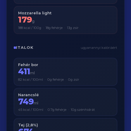
Mozzarella light
179
g
188 kcal / 100g · 18g fehérje · 13g zsír
ITALOK
ugyanannyi kalóriáért
Fehér bor
411
ml
82 kcal / 100ml · 0g fehérje · 0g zsír
Narancslé
749
ml
45 kcal / 100ml · 0.7g fehérje · 10g szénhidrát
Tej (2,8%)