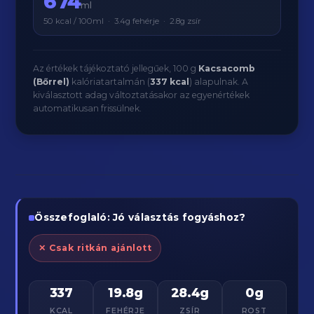
674
ml
50 kcal / 100ml · 3.4g fehérje · 2.8g zsír
Az értékek tájékoztató jellegűek, 100 g
Kacsacomb
(Bőrrel)
kalóriatartalmán (
337 kcal
) alapulnak. A
kiválasztott adag változtatásakor az egyenértékek
automatikusan frissülnek.
Összefoglaló: Jó választás fogyáshoz?
✕ Csak ritkán ajánlott
337
19.8g
28.4g
0g
KCAL
FEHÉRJE
ZSÍR
ROST