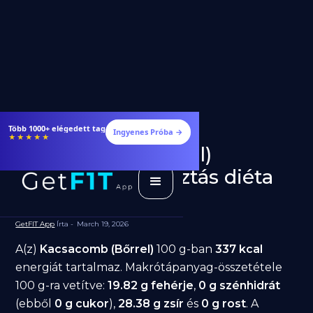
Több 1000+ elégedett tag
Ingyenes Próba →
★★★★★
Kacsacomb (Bőrrel)
fogyásra: jó választás diéta
alatt?
GetFIT App
Írta -
March 19, 2026
A(z)
Kacsacomb (Bőrrel)
100 g-ban
337 kcal
energiát tartalmaz. Makrótápanyag-összetétele
100 g-ra vetítve:
19.82 g fehérje
,
0 g szénhidrát
(ebből
0 g cukor
),
28.38 g zsír
és
0 g rost
. A