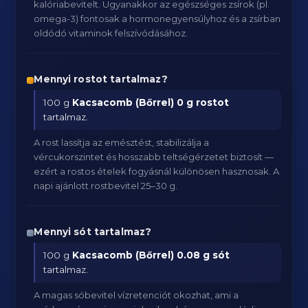
kalóriabevitelt. Ugyanakkor az egészséges zsírok (pl.
omega-3) fontosak a hormonegyensúlyhoz és a zsírban
oldódó vitaminok felszívódásához.
Mennyi rostot tartalmaz?
100 g
Kacsacomb (Bőrrel)
0 g rostot
tartalmaz.
A rost lassítja az emésztést, stabilizálja a
vércukorszintet és hosszabb teltségérzetet biztosít —
ezért a rostos ételek fogyásnál különösen hasznosak. A
napi ajánlott rostbevitel 25–30 g.
Mennyi sót tartalmaz?
100 g
Kacsacomb (Bőrrel)
0.08 g sót
tartalmaz.
A magas sóbevitel vízretenciót okozhat, ami a