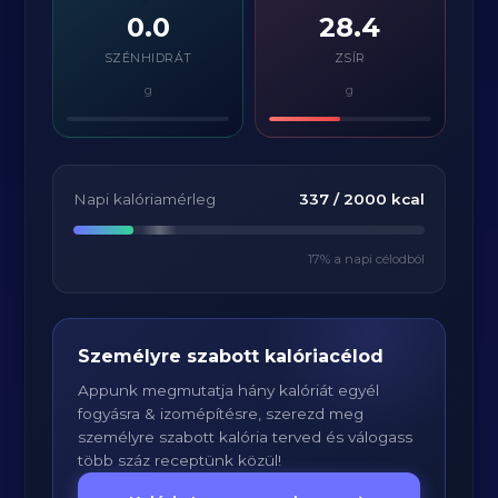
0.0
28.4
SZÉNHIDRÁT
ZSÍR
g
g
Napi kalóriamérleg
337
/
2000
kcal
17
% a napi célodból
Személyre szabott kalóriacélod
Appunk megmutatja hány kalóriát egyél
fogyásra & izomépítésre, szerezd meg
személyre szabott kalória terved és válogass
több száz receptünk közül!