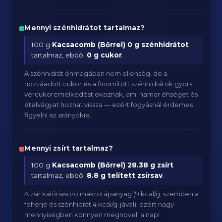
Mennyi szénhidrátot tartalmaz?
100 g
Kacsacomb (Bőrrel)
0 g szénhidrátot
tartalmaz, ebből
0 g cukor
.
A szénhidrát önmagában nem ellenség, de a
hozzáadott cukor és a finomított szénhidrátok gyors
vércukoremelkedést okoznak, ami hamar éhséget és
ételvágyat hozhat vissza — ezért fogyásnál érdemes
figyelni az arányokra.
Mennyi zsírt tartalmaz?
100 g
Kacsacomb (Bőrrel)
28.38 g zsírt
tartalmaz, ebből
8.8 g telített zsírsav
.
A zsír kalóriasűrű makrotápanyag (9 kcal/g, szemben a
fehérje és szénhidrát 4 kcal/g-jával), ezért nagy
mennyiségben könnyen megnöveli a napi