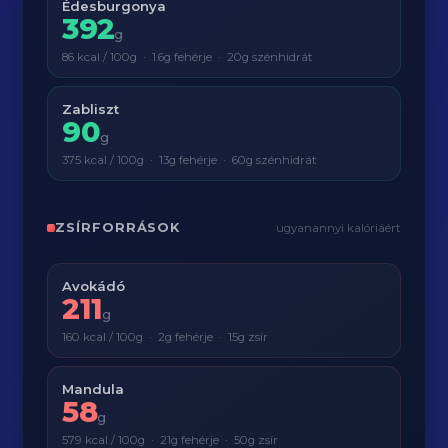
Édesburgonya
392
g
86 kcal / 100g · 1.6g fehérje · 20g szénhidrát
Zabliszt
90
g
375 kcal / 100g · 13g fehérje · 60g szénhidrát
ZSÍRFORRÁSOK
ugyanannyi kalóriáért
Avokádó
211
g
160 kcal / 100g · 2g fehérje · 15g zsír
Mandula
58
g
579 kcal / 100g · 21g fehérje · 50g zsír