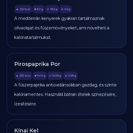
260
kcal
8.2
g
48.5
g
4.6
g
🔥
🥩
🥔
🫒
A mediterrán kenyerek gyakran tartalmaznak
olívaolajat és fűszernövényeket, ami növelheti a
kalóriatartalmukat.
Pirospaprika Por
282
kcal
14.14
g
53.99
g
12.89
g
🔥
🥩
🥔
🫒
A fűszerpaprika antioxidánsokban gazdag, és szinte
kalóriamentes. Használd bátran ételek színezésére,
ízesítésére.
Kínai Kel