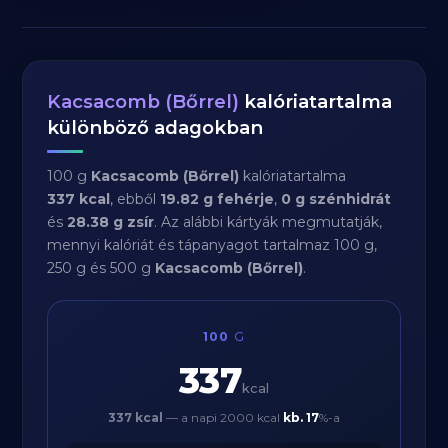
Kacsacomb (Bőrrel)
kalóriatartalma
különböző adagokban
100 g
Kacsacomb (Bőrrel)
kalóriatartalma
337 kcal
, ebből
19.82 g fehérje
,
0 g szénhidrát
és
28.38 g zsír
. Az alábbi kártyák megmutatják,
mennyi kalóriát és tápanyagot tartalmaz 100 g,
250 g és 500 g
Kacsacomb (Bőrrel)
.
100
G
337
kcal
337 kcal
— a napi 2000 kcal
kb.
17
%-a