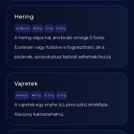
Hering
158
kcal
20
g
0
g
9.5
g
🔥
🥩
🥔
🫒
A hering olajos hal, ami kiváló omega-3 forrás.
Ecetesen vagy füstölve is fogyasztható, de a
páclevek, szószok plusz kalóriát adhatnak hozzá.
Vajretek
16
kcal
0.7
g
3.4
g
0.1
g
🔥
🥩
🥔
🫒
A vajretek egy enyhe ízű, piros színű retekfajta.
Alacsony kalóriatartalmú.