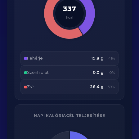
337
kcal
Fehérje
19.8 g
41%
Szénhidrát
0.0 g
0%
Zsír
28.4 g
59%
NAPI KALÓRIACÉL TELJESÍTÉSE