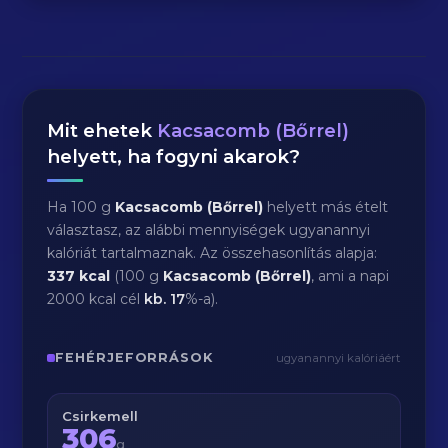
Mit ehetek
Kacsacomb (Bőrrel)
helyett, ha fogyni akarok?
Ha 100 g
Kacsacomb (Bőrrel)
helyett más ételt
választasz, az alábbi mennyiségek ugyanannyi
kalóriát tartalmaznak. Az összehasonlítás alapja:
337 kcal
(100 g
Kacsacomb (Bőrrel)
, ami a napi
2000 kcal cél
kb.
17
%-a).
FEHÉRJEFORRÁSOK
ugyanannyi kalóriáért
Csirkemell
306
g