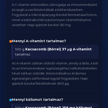
A C-vitamin antioxidáns, támogatja az immunrendszert
és segíti a vas felszívódását a bélrendszerben.
Fogyásnál a mikrotápanyag-bevitel fenntartása fontos,
mivel a kalóriakorlátozás könnyen vitaminhiányhoz
vezethet. Napi ajánlott bevitel: 80 mg.
Mennyi A-vitamint tartalmaz?
100 g
Kacsacomb (Bőrrel)
37 μg A-vitamint
tartalmaz.
Az A-vitamin zsírban oldódó vitamin, amely a látás, a bőr
és az immunrendszer egészségéhez nélkülözhetetlen.
Mivel zsírban oldódik, felszívódásához érdemes
egészséges zsírforrással együtt fogyasztani. Napi
ajánlott bevitel felnőtteknek: 800 μg.
Mennyi káliumot tartalmaz?
100 g
Kacsacomb (Bőrrel)
259 mg káliumot