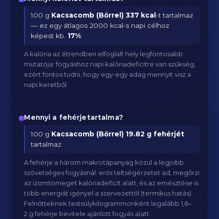
100 g
Kacsacomb (Bőrrel)
337 kcal
-t tartalmaz
— ez egy átlagos 2000 kcal-s napi célhoz
képest kb.
17
%
.
A kalória az étrendben elfoglalt hely legfontosabb
mutatója: fogyáshoz napi kalóriadeficitre van szükség,
ezért fontos tudni, hogy egy-egy adag mennyit visz a
napi keretből.
Mennyi a fehérjetartalma?
100 g
Kacsacomb (Bőrrel)
19.82 g fehérjét
tartalmaz.
A fehérje a három makrotápanyag közül a legjobb
szövetséges fogyásnál: erős teltségérzetet ad, megőrzi
az izomtömeget kalóriadeficit alatt, és az emésztése is
több energiát igényel a szervezettől (termikus hatás).
Felnőtteknek testsúlykilogrammonként legalább 1,6–
2 g fehérje bevitele ajánlott fogyás alatt.