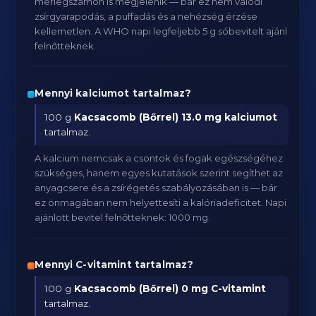
mérlegszámon is megjelenik — bár ez nem valódi
zsírgyarapodás, a puffadás és a nehézség érzése
kellemetlen. A WHO napi legfeljebb 5 g sóbevitelt ajánl
felnőtteknek.
Mennyi kalciumot tartalmaz?
100 g
Kacsacomb (Bőrrel)
13.0 mg kalciumot
tartalmaz.
A kalcium nemcsak a csontok és fogak egészségéhez
szükséges, hanem egyes kutatások szerint segíthet az
anyagcsere és a zsírégetés szabályozásában is — bár
ez önmagában nem helyettesíti a kalóriadeficitet. Napi
ajánlott bevitel felnőtteknek: 1000 mg.
Mennyi C-vitamint tartalmaz?
100 g
Kacsacomb (Bőrrel)
0 mg C-vitamint
tartalmaz.