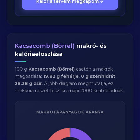
Kalória tervem megkapom
Kacsacomb (Bőrrel)
makró- és
kalóriaeloszlása
100 g
Kacsacomb (Bőrrel)
esetén a makrók
megoszlása:
19.82 g fehérje
,
0 g szénhidrát
,
28.38 g zsír
. A jobb diagram megmutatja, ez
mekkora részét teszi ki a napi 2000 kcal célodnak.
MAKRÓTÁPANYAGOK ARÁNYA