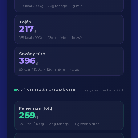
110 kcal / 100g · 23g fehérje · 1g zsír
Tojás
217
g
155 kcal / 100g · 13g fehérje · 11g zsír
Sovány túró
396
g
85 kcal / 100g · 12g fehérje · 4g zsír
SZÉNHIDRÁTFORRÁSOK
ugyanannyi kalóriáért
Fehér rizs (főtt)
259
g
130 kcal / 100g · 2.4g fehérje · 28g szénhidrát