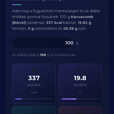
Add meg a fogyasztott mennyiséget és az alábbi
értékek azonnal frissülnek. 100 g
Kacsacomb
(Bőrrel)
tartalmaz:
337 kcal
kalóriát,
19.82 g
fehérjét,
0 g
szénhidrátot és
28.38 g
zsírt.
g
Az alábbi adatok
100
g-ra vonatkoznak.
🔥
💪
337
19.8
KALÓRIA
FEHÉRJE
kcal
g
⚡
🧈