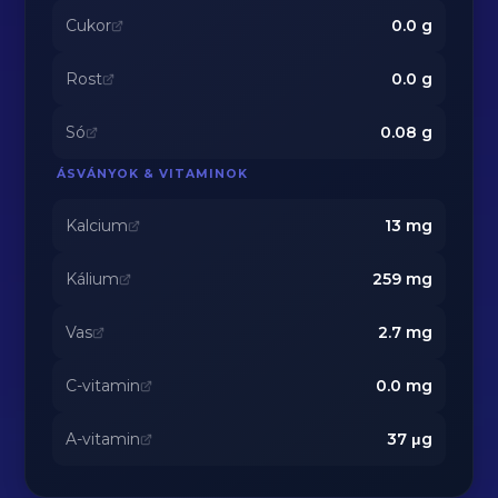
Cukor
0.0
g
Rost
0.0
g
Só
0.08
g
ÁSVÁNYOK & VITAMINOK
Kalcium
13
mg
Kálium
259
mg
Vas
2.7
mg
C-vitamin
0.0
mg
A-vitamin
37
μg