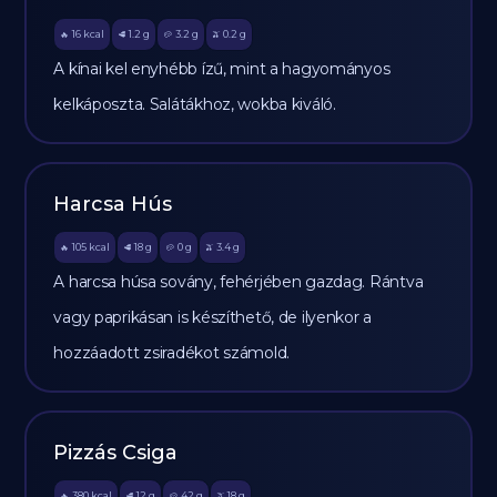
16
kcal
1.2
g
3.2
g
0.2
g
🔥
🥩
🥔
🫒
A kínai kel enyhébb ízű, mint a hagyományos
kelkáposzta. Salátákhoz, wokba kiváló.
Harcsa Hús
105
kcal
18
g
0
g
3.4
g
🔥
🥩
🥔
🫒
A harcsa húsa sovány, fehérjében gazdag. Rántva
vagy paprikásan is készíthető, de ilyenkor a
hozzáadott zsiradékot számold.
Pizzás Csiga
380
kcal
12
g
42
g
18
g
🔥
🥩
🥔
🫒