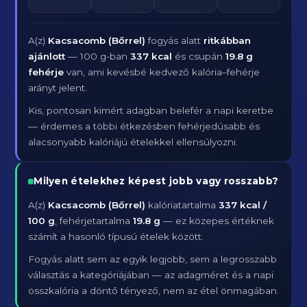
A(z)
Kacsacomb (Bőrrel)
fogyás alatt
ritkábban
ajánlott
— 100 g-ban
337 kcal
és csupán
19.8 g
fehérje
van, ami kevésbé kedvező kalória–fehérje
arányt jelent.
Kis, pontosan kimért adagban belefér a napi keretbe
— érdemes a többi étkezésben fehérjedúsabb és
alacsonyabb kalóriájú ételekkel ellensúlyozni.
Milyen ételekhez képest jobb vagy rosszabb?
A(z)
Kacsacomb (Bőrrel)
kalóriatartalma
337 kcal /
100 g
, fehérjetartalma
19.8 g
— ez közepes értéknek
számít a hasonló típusú ételek között.
Fogyás alatt sem az egyik legjobb, sem a legrosszabb
választás a kategóriájában — az adagméret és a napi
összkalória a döntő tényező, nem az étel önmagában.