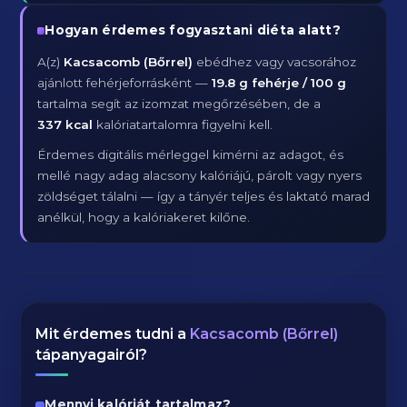
Hogyan érdemes fogyasztani diéta alatt?
A(z)
Kacsacomb (Bőrrel)
ebédhez vagy vacsorához
ajánlott fehérjeforrásként —
19.8 g fehérje / 100 g
tartalma segít az izomzat megőrzésében, de a
337 kcal
kalóriatartalomra figyelni kell.
Érdemes digitális mérleggel kimérni az adagot, és
mellé nagy adag alacsony kalóriájú, párolt vagy nyers
zöldséget tálalni — így a tányér teljes és laktató marad
anélkül, hogy a kalóriakeret kilőne.
Mit érdemes tudni a
Kacsacomb (Bőrrel)
tápanyagairól?
Mennyi kalóriát tartalmaz?