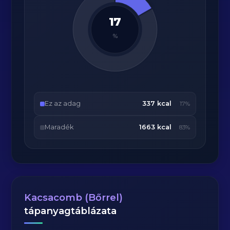
17
%
Ez az adag
337 kcal
17%
Maradék
1663 kcal
83%
Kacsacomb (Bőrrel)
tápanyagtáblázata