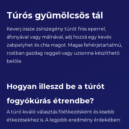
Túrós gyümölcsös tál
Keverj össze zsírszegény túrót friss eperrel,
áfonyával vagy málnával, adj hozzá egy kevés
zabpelyhet és chia magot. Magas fehérjetartalmú,
rostban gazdag reggeli vagy uzsonna készíthető
belőle.
Hogyan illeszd be a túrót
fogyókúrás étrendbe?
A túró kiváló választás főétkezésként és kisebb
étkezésekhez is. A legjobb eredmény érdekében: