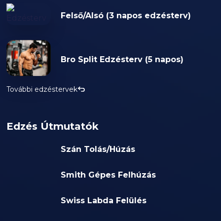
Felső/Alsó (3 napos edzésterv)
Bro Split Edzésterv (5 napos)
További edzéstervek
Edzés Útmutatók
Szán Tolás/Húzás
Smith Gépes Felhúzás
Swiss Labda Felülés