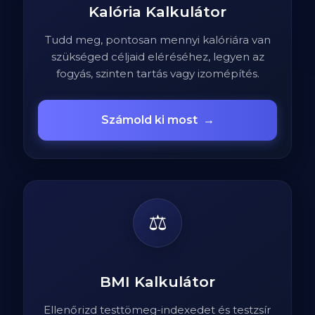
Kalória Kalkulátor
Tudd meg, pontosan mennyi kalóriára van
szükséged céljaid eléréséhez, legyen az
fogyás, szinten tartás vagy izomépítés.
Számold ki most
→
⚖️
BMI Kalkulátor
Ellenőrizd testtömeg-indexedet és testzsír