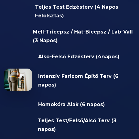
Teljes Test Edzésterv (4 Napos
Felolsztás)
Mell-Tricepsz / Hát-Bicepsz / Láb-Váll
(3 Napos)
Also-Felső Edzésterv (4napos)
Intenzív Farizom Építő Terv (6
napos)
Homokóra Alak (6 napos)
Teljes Test/Felső/Alsó Terv (3
napos)