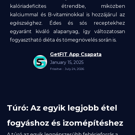
kalóriadeficites étrendbe, miközben
kalciummal és B-vitaminokkal is hozzájárul az
egészséghez. Édes és sós receptekhez
egyaránt kiváló alapanyag, így változatosan
fogyasztható diéta és tömegnövelés során is.
GetFIT App Csapata
January 15, 2025
Frissítve :
July 24, 2026
Túró: Az egyik legjobb étel
fogyáshoz és izomépítéshez
A túró az egyik legnépszerűbb fehérjeforrás a