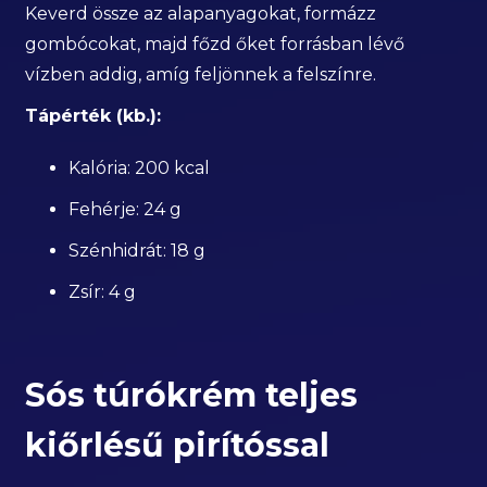
Keverd össze az alapanyagokat, formázz
gombócokat, majd főzd őket forrásban lévő
vízben addig, amíg feljönnek a felszínre.
Tápérték (kb.):
Kalória: 200 kcal
Fehérje: 24 g
Szénhidrát: 18 g
Zsír: 4 g
Sós túrókrém teljes
kiőrlésű pirítóssal