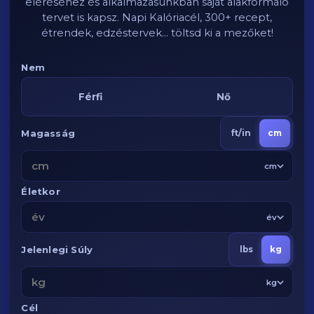
eléréséhez és alkalmazásunkban saját alakformáló
tervet is kapsz. Napi Kalóriacél, 300+ recept,
étrendek, edzéstervek... töltsd ki a mezőket!
Nem
Férfi
Nő
Magasság
ft/in
cm
cm
Életkor
év
Jelenlegi Súly
lbs
kg
kg
Cél