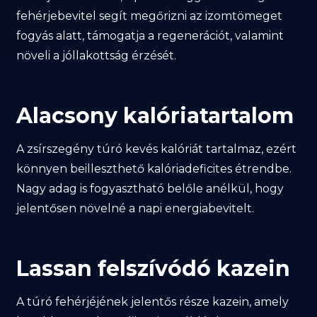
fehérjebevitel segít megőrizni az izomtömeget
fogyás alatt, támogatja a regenerációt, valamint
növeli a jóllakottság érzését.
Alacsony kalóriatartalom
A zsírszegény túró kevés kalóriát tartalmaz, ezért
könnyen beilleszthető kalóriadeficites étrendbe.
Nagy adag is fogyasztható belőle anélkül, hogy
jelentősen növelné a napi energiabevitelt.
Lassan felszívódó kazein
A túró fehérjéjének jelentős része kazein, amely