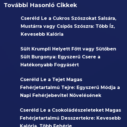
További Hasonló Cikkek
Cseréld Le a Cukros Szószokat Salsára,
Mustárra vagy Csípős Szószra: Több Íz,
Kevesebb Kalória
Sült Krumpli Helyett Főtt vagy Sütőben
Sült Burgonya: Egyszerű Csere a
Hatékonyabb Fogyásért
Cseréld Le a Tejet Magas
Fehérjetartalmú Tejre: Egyszerű Módja a
Napi Fehérjebevitel Növelésének
Cseréld Le a Csokoládészeleteket Magas
Fehérjetartalmú Desszertekre: Kevesebb
Kalória, Több Fehérje