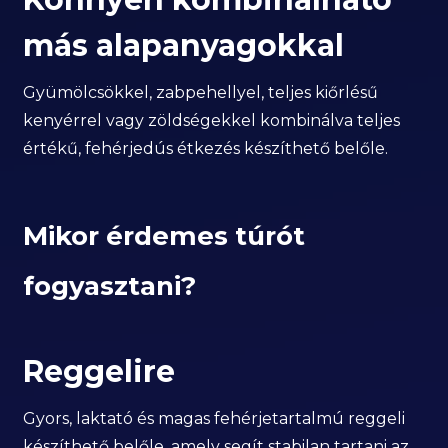
más alapanyagokkal
Gyümölcsökkel, zabpehellyel, teljes kiőrlésű
kenyérrel vagy zöldségekkel kombinálva teljes
értékű, fehérjedús étkezés készíthető belőle.
Mikor érdemes túrót
fogyasztani?
Reggelire
Gyors, laktató és magas fehérjetartalmú reggeli
készíthető belőle, amely segít stabilan tartani az