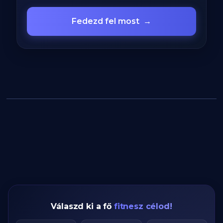
Fedezd fel most
→
Válaszd ki a fő
fitnesz célod!