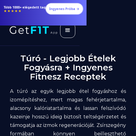
Több 1000+ elégedett tag
Ingyenes Próba →
★★★★★
Túró - Legjobb Ételek
Fogyásra + Ingyenes
Fitnesz Receptek
A túró az egyik legjobb étel fogyáshoz és
izomépítéshez, mert magas fehérjetartalma,
alacsony kalóriatartalma és lassan felszívódó
kazeinje hosszú ideig biztosít teltségérzetet és
támogatja az izmok regenerációját. Zsírszegény
formában könnyen beilleszthető