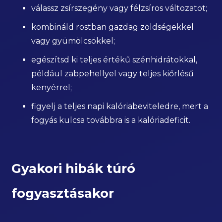
válassz zsírszegény vagy félzsíros változatot;
kombináld rostban gazdag zöldségekkel
vagy gyümölcsökkel;
egészítsd ki teljes értékű szénhidrátokkal,
például zabpehellyel vagy teljes kiőrlésű
kenyérrel;
figyelj a teljes napi kalóriabeviteledre, mert a
fogyás kulcsa továbbra is a kalóriadeficit.
Gyakori hibák túró
fogyasztásakor