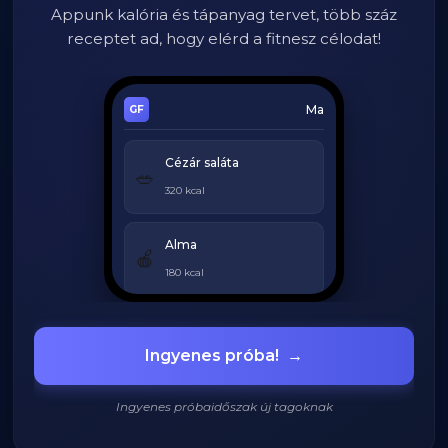
Appunk kalória és tápanyag tervet, több száz
receptet ad, hogy elérd a fitnesz célodat!
Ma
Cézár saláta
🥗
320 kcal
Alma
🍎
180 kcal
Grillezett csirke
🍗
Ingyenes próba!
→
420 kcal
Ingyenes próbaidőszak új tagoknak
920
/
2200
kcal