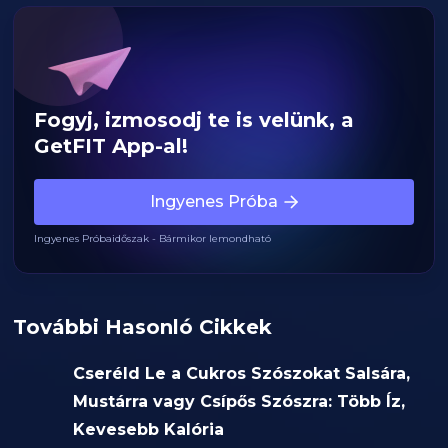
Fogyj, izmosodj te is velünk, a
GetFIT App-al!
Ingyenes Próba
Ingyenes Próbaidőszak - Bármikor lemondható
További Hasonló Cikkek
Cseréld Le a Cukros Szószokat Salsára,
Mustárra vagy Csípős Szószra: Több Íz,
Kevesebb Kalória