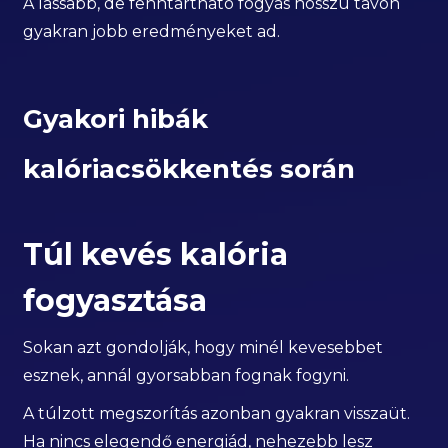
A lassabb, de fenntartható fogyás hosszú távon
gyakran jobb eredményeket ad.
Gyakori hibák
kalóriacsökkentés során
Túl kevés kalória
fogyasztása
Sokan azt gondolják, hogy minél kevesebbet
esznek, annál gyorsabban fognak fogyni.
A túlzott megszorítás azonban gyakran visszaüt.
Ha nincs elegendő energiád, nehezebb lesz