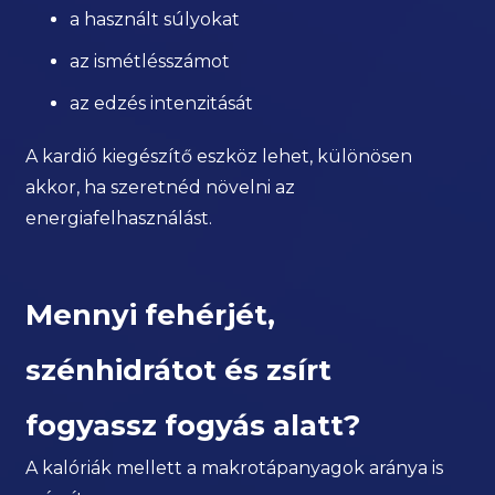
a használt súlyokat
az ismétlésszámot
az edzés intenzitását
A kardió kiegészítő eszköz lehet, különösen
akkor, ha szeretnéd növelni az
energiafelhasználást.
Mennyi fehérjét,
szénhidrátot és zsírt
fogyassz fogyás alatt?
A kalóriák mellett a makrotápanyagok aránya is