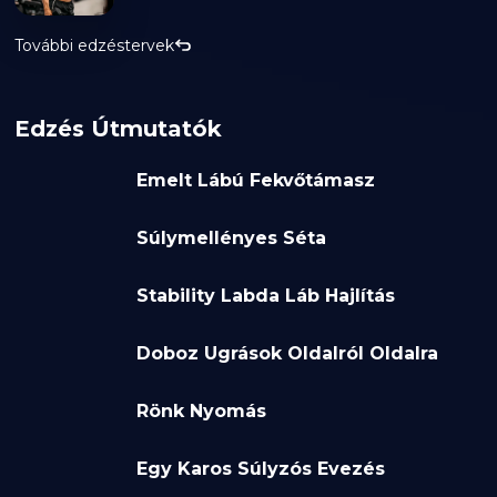
További edzéstervek
Edzés Útmutatók
Emelt Lábú Fekvőtámasz
Súlymellényes Séta
Stability Labda Láb Hajlítás
Doboz Ugrások Oldalról Oldalra
Rönk Nyomás
Egy Karos Súlyzós Evezés