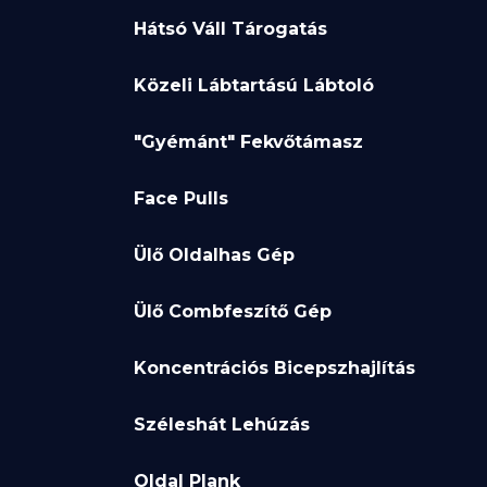
Hátsó Váll Tárogatás
Közeli Lábtartású Lábtoló
"Gyémánt" Fekvőtámasz
Face Pulls
Ülő Oldalhas Gép
Ülő Combfeszítő Gép
Koncentrációs Bicepszhajlítás
Széleshát Lehúzás
Oldal Plank