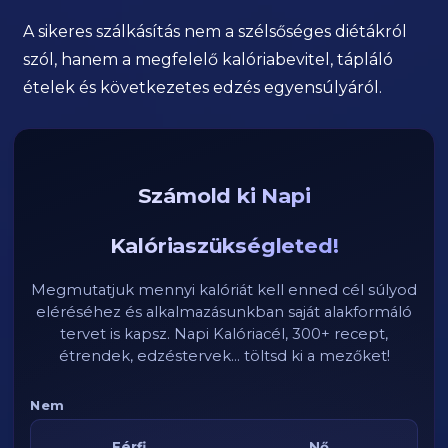
A sikeres szálkásítás nem a szélsőséges diétákról
szól, hanem a megfelelő kalóriabevitel, tápláló
ételek és következetes edzés egyensúlyáról.
Számold ki Napi
Kalóriaszükségleted!
Megmutatjuk mennyi kalóriát kell enned cél súlyod
eléréséhez és alkalmazásunkban saját alakformáló
tervet is kapsz. Napi Kalóriacél, 300+ recept,
étrendek, edzéstervek... töltsd ki a mezőket!
Nem
Férfi
Nő