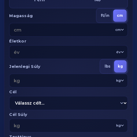
Magasság
ft/in
cm
cm
Életkor
év
Jelenlegi Súly
lbs
kg
kg
Cél
Cél Súly
kg
Testtípus