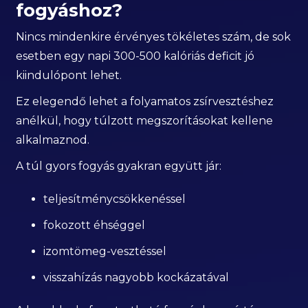
fogyáshoz?
Nincs mindenkire érvényes tökéletes szám, de sok
esetben egy napi 300-500 kalóriás deficit jó
kiindulópont lehet.
Ez elegendő lehet a folyamatos zsírvesztéshez
anélkül, hogy túlzott megszorításokat kellene
alkalmaznod.
A túl gyors fogyás gyakran együtt jár:
teljesítménycsökkenéssel
fokozott éhséggel
izomtömeg-vesztéssel
visszahízás nagyobb kockázatával