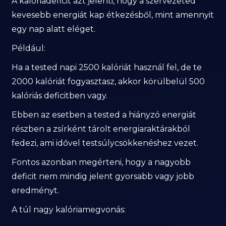
A kalóriadeficit azt jelenti, hogy a szervezeted
kevesebb energiát kap étkezésből, mint amennyit
egy nap alatt eléget.
Például:
Ha a tested napi 2500 kalóriát használ fel, de te
2000 kalóriát fogyasztasz, akkor körülbelül 500
kalóriás deficitben vagy.
Ebben az esetben a tested a hiányzó energiát
részben a zsírként tárolt energiaraktárakból
fedezi, ami idővel testsúlycsökkenéshez vezet.
Fontos azonban megérteni, hogy a nagyobb
deficit nem mindig jelent gyorsabb vagy jobb
eredményt.
A túl nagy kalóriamegvonás: