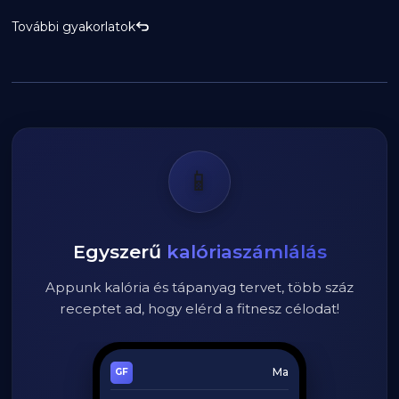
További gyakorlatok
📱
Egyszerű
kalóriaszámlálás
Appunk kalória és tápanyag tervet, több száz
receptet ad, hogy elérd a fitnesz célodat!
Ma