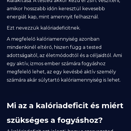
kialakítása. A tested akkor kezd el zsírt veszíteni,
amikor hosszabb időn keresztül kevesebb
energiát kap, mint amennyit felhasznál.
Ezt nevezzük kalóriadeficitnek.
A megfelelő kalóriamennyiség azonban
mindenkinél eltérő, hiszen függ a tested
adottságaitól, az életmódodtól és a céljaidtól. Ami
egy aktív, izmos ember számára fogyáshoz
megfelelő lehet, az egy kevésbé aktív személy
számára akár súlytartó kalóriamennyiség is lehet.
Mi az a kalóriadeficit és miért
szükséges a fogyáshoz?