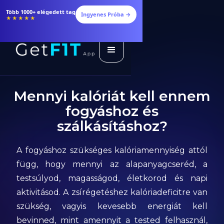
Étrendek, receptek és edzéstervek
Ingyenes Próba →
★★★★★
Mennyi kalóriát kell ennem
fogyáshoz és
szálkásításhoz?
A fogyáshoz szükséges kalóriamennyiség attól
függ, hogy mennyi az alapanyagcseréd, a
testsúlyod, magasságod, életkorod és napi
aktivitásod. A zsírégetéshez kalóriadeficitre van
szükség, vagyis kevesebb energiát kell
bevinned, mint amennyit a tested felhasznál,