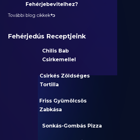
Fehérjebevitelhez?
További blog cikkek
Fehérjedús Receptjeink
Chilis Bab
Csirkemellel
Csirkés Zöldséges
Tortilla
Friss Gyümölcsös
Zabkása
Sonkás-Gombás Pizza