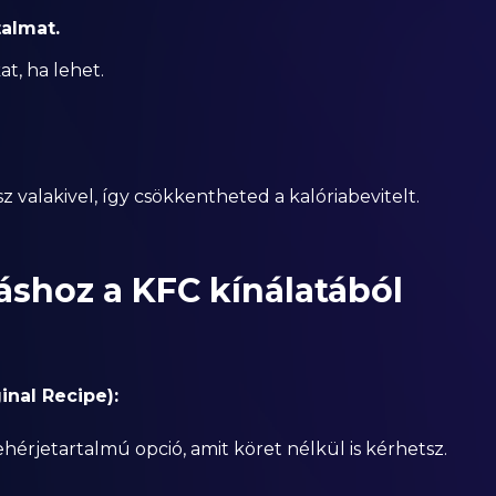
talmat.
t, ha lehet.
alakivel, így csökkentheted a kalóriabevitelt.
shoz a KFC kínálatából
inal Recipe):
hérjetartalmú opció, amit köret nélkül is kérhetsz.