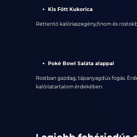
Kis Főtt Kukorica
Rettentő kalóriaszegény,finom és rostokb
Poké Bowl Saláta alappal
Rostban gazdag, tápanyagdús fogás. Érde
kalóriatartalom érdekében.