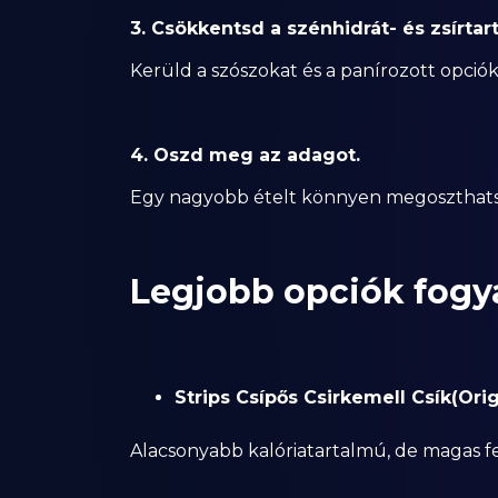
3. Csökkentsd a szénhidrát- és zsírtar
Kerüld a szószokat és a panírozott opcióka
4. Oszd meg az adagot.
Egy nagyobb ételt könnyen megoszthatsz v
Legjobb opciók fogyá
Strips Csípős Csirkemell Csík(Orig
Alacsonyabb kalóriatartalmú, de magas fe