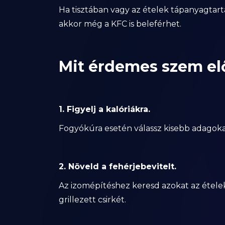
Ha tisztában vagy az ételek tápanyagtart
akkor még a KFC is beleférhet.
Mit érdemes szem elő
1. Figyelj a kalóriákra.
Fogyókúra esetén válassz kisebb adagok
2. Növeld a fehérjebevitelt.
Az izomépítéshez keresd azokat az étele
grillezett csirkét.