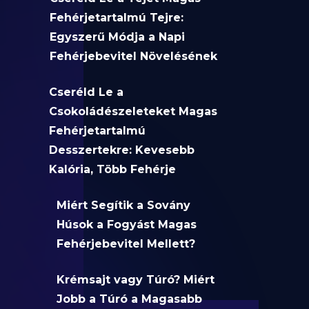
Fehérjetartalmú Tejre:
Egyszerű Módja a Napi
Fehérjebevitel Növelésének
Cseréld Le a
Csokoládészeleteket Magas
Fehérjetartalmú
Desszertekre: Kevesebb
Kalória, Több Fehérje
Miért Segítik a Sovány
Húsok a Fogyást Magas
Fehérjebevitel Mellett?
Krémsajt vagy Túró? Miért
Jobb a Túró a Magasabb