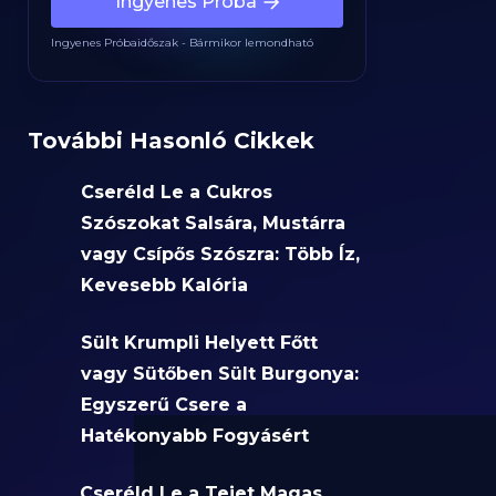
Ingyenes Próba
Ingyenes Próbaidőszak - Bármikor lemondható
További Hasonló Cikkek
Cseréld Le a Cukros
Szószokat Salsára, Mustárra
vagy Csípős Szószra: Több Íz,
Kevesebb Kalória
Sült Krumpli Helyett Főtt
vagy Sütőben Sült Burgonya:
Egyszerű Csere a
Hatékonyabb Fogyásért
Cseréld Le a Tejet Magas