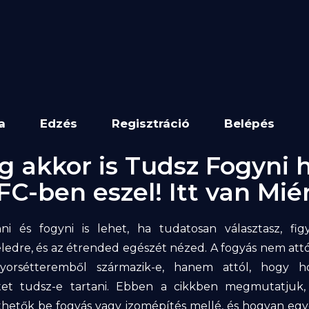
a
Edzés
Regisztráció
Belépés
 akkor is Tudsz Fogyni 
FC-ben eszel! Itt van Miér
i és fogyni is lehet, ha tudatosan választasz, fig
eledre, és az étrended egészét nézed. A fogyás nem att
yorsétteremből származik-e, hanem attól, hogy h
citet tudsz-e tartani. Ebben a cikkben megmutatjuk
zthetők be fogyás vagy izomépítés mellé, és hogyan eg