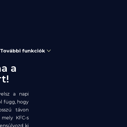
További funkciók
ha a
t!
yelsz a napi
ól függ, hogy
osszú távon
, mely KFC-s
yensúlyozd ki