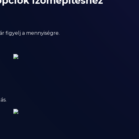
opciók izomépítéshez
ár figyelj a mennyiségre.
ás.