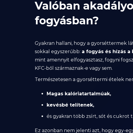
Valóban akadályo
fogyásban?
Gyakran hallani, hogy a gyorséttermek lá
sokkal egyszerűbb:
a fogyás és hízás a
mint amennyit elfogyasztasz, fogyni fogsz
KFC-ből származnak-e vagy sem.
Természetesen a gyorséttermi ételek nem 
Magas kalóriatartalmúak,
kevésbé telítenek,
és gyakran több zsírt, sót és cukro
Ez azonban nem jelenti azt, hogy egy-egy