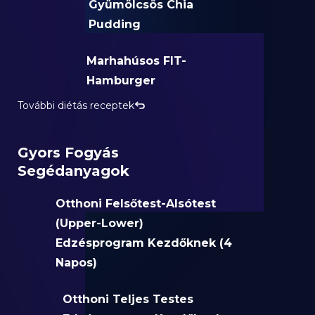
Gyümölcsös Chia
Pudding
Marhahúsos FIT-
Hamburger
További diétás receptek
Gyors Fogyás
Segédanyagok
Otthoni Felsőtest-Alsótest
(Upper-Lower)
Edzésprogram Kezdőknek (4
Napos)
Otthoni Teljes Testes