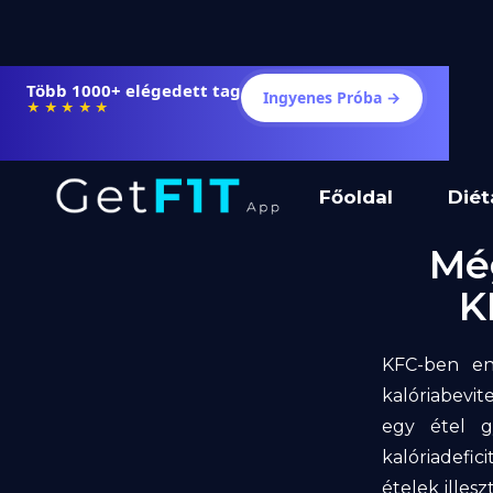
Több 1000+ elégedett tag
Ingyenes Próba →
★★★★★
Főoldal
Diét
Még
K
KFC-ben enn
kalóriabevit
egy étel g
kalóriadefi
ételek illes