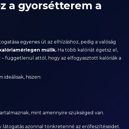
z a gyorsétterem a
togatása egyenes út az elhízáshoz, pedig a valóság
 kalóriamérlegen múlik.
Ha több kalóriát égetsz el,
 – függetlenül attól, hogy az elfogyasztott kalóriák a
ideálisak, hiszen:
t tartalmaznak, mint amennyire szükséged van.
 látogatás azonnal tönkretenné az erőfeszítéseidet.