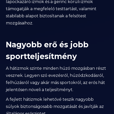
lapockazáró izmok és a gerinc körüli izmok
támogatják a megfelelő testtartást, valamint
stabilabb alapot biztosítanak a felsőtest
mozgásaihoz.
Nagyobb erő és jobb
sportteljesítmény
A hátizmok szinte minden húzó mozgásban részt
vesznek. Legyen szó evezésről, húzódzkodásról,
felhúzásról vagy akár más sportokról, az erős hát
jelentősen növeli a teljesítményt.
A fejlett hátizmok lehetővé teszik nagyobb
súlyok biztonságosabb mozgatását és javítják az
általános erőszintet.