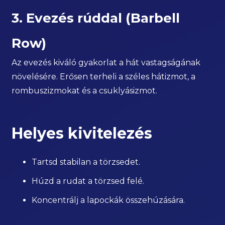
3. Evezés rúddal (Barbell
Row)
Az evezés kiváló gyakorlat a hát vastagságának
növelésére. Erősen terheli a széles hátizmot, a
rombuszizmokat és a csuklyásizmot.
Helyes kivitelezés
Tartsd stabilan a törzsedet.
Húzd a rudat a törzsed felé.
Koncentrálj a lapockák összehúzására.