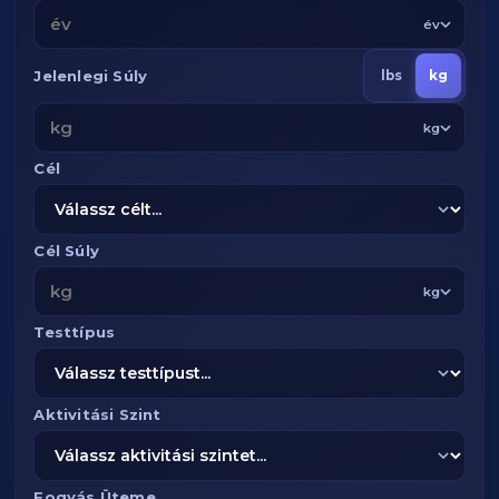
év
Jelenlegi Súly
lbs
kg
kg
Cél
Cél Súly
kg
Testtípus
Aktivitási Szint
Fogyás Üteme