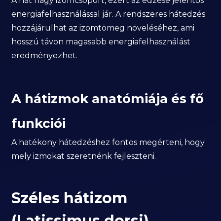
A hát nagy izomcsoport, ezért az edzése jelentős
energiafelhasználással jár. A rendszeres hátedzés
hozzájárulhat az izomtömeg növeléséhez, ami
hosszú távon magasabb energiafelhasználást
eredményezhet.
A hátizmok anatómiája és fő
funkciói
A hatékony hátedzéshez fontos megérteni, hogy
mely izmokat szeretnénk fejleszteni.
Széles hátizom
(Latissimus dorsi)