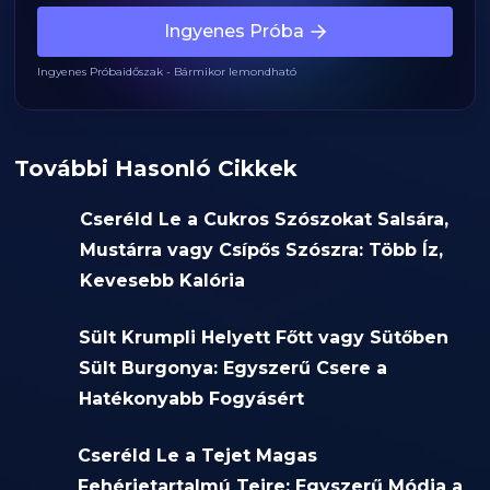
Ingyenes Próba
Ingyenes Próbaidőszak - Bármikor lemondható
További Hasonló Cikkek
Cseréld Le a Cukros Szószokat Salsára,
Mustárra vagy Csípős Szószra: Több Íz,
Kevesebb Kalória
Sült Krumpli Helyett Főtt vagy Sütőben
Sült Burgonya: Egyszerű Csere a
Hatékonyabb Fogyásért
Cseréld Le a Tejet Magas
Fehérjetartalmú Tejre: Egyszerű Módja a