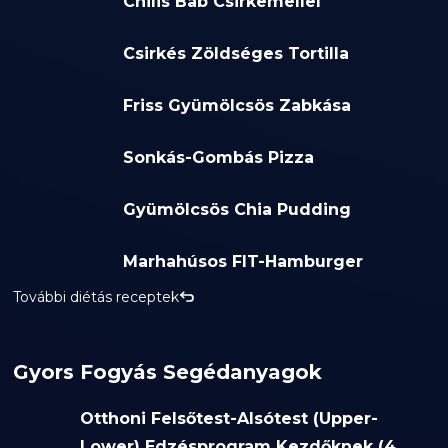
Chilis Bab Csirkemellel
Csirkés Zöldséges Tortilla
Friss Gyümölcsös Zabkása
Sonkás-Gombás Pizza
Gyümölcsös Chia Pudding
Marhahúsos FIT-Hamburger
További diétás receptek
Gyors Fogyás Segédanyagok
Otthoni Felsőtest-Alsótest (Upper-
Lower) Edzésprogram Kezdőknek (4