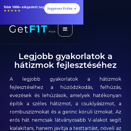
Több 1000+ elégedett tag
Ingyenes Próba →
★★★★★
Legjobb gyakorlatok a
hátizmok fejlesztéséhez
A legjobb gyakorlatok a hátizmok
fejlesztéséhez a húzódzkodás, felhúzás,
evezések és lehúzások, amelyek hatékonyan
építik a széles hátizmot, a csuklyásizmot, a
rombuszizmokat és a gerinc körüli izmokat. Az
erős hát nemcsak látványosabb V-alakot segít
kialakítani, hanem javítja a testtartást, növeli az