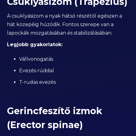
Csuklyásizom (Trapezius)
A csuklyásizom a nyak hátsó részétől egészen a
hát közepéig húzódik. Fontos szerepe van a
lapockák mozgatásában és stabilizálásában.
Legjobb gyakorlatok:
Vállvonogatás
Evezés rúddal
T-rudas evezés
Gerincfeszítő izmok
(Erector spinae)