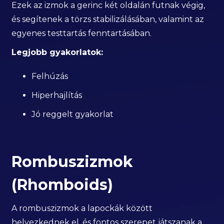
Ezek az izmok a gerinc két oldalán futnak végig,
és segítenek a törzs stabilizálásában, valamint az
egyenes testtartás fenntartásában.
Legjobb gyakorlatok:
Felhúzás
Hiperhajlítás
Jó reggelt gyakorlat
Rombuszizmok
(Rhomboids)
A rombuszizmok a lapockák között
helyezkednek el, és fontos szerepet játszanak a