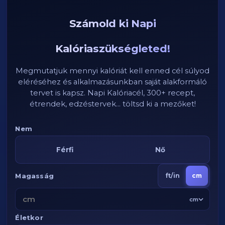
Számold ki Napi
Kalóriaszükségleted!
Megmutatjuk mennyi kalóriát kell enned cél súlyod
eléréséhez és alkalmazásunkban saját alakformáló
tervet is kapsz. Napi Kalóriacél, 300+ recept,
étrendek, edzéstervek... töltsd ki a mezőket!
Nem
Férfi
Nő
Magasság
ft/in
cm
cm
Életkor