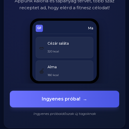
Appunk kalória és tápanyag tervet, több száz
receptet ad, hogy elérd a fitnesz célodat!
Ma
Cézár saláta
🥗
320 kcal
Alma
🍎
180 kcal
Grillezett csirke
🍗
Ingyenes próba!
→
420 kcal
Ingyenes próbaidőszak új tagoknak
920
/
2200
kcal