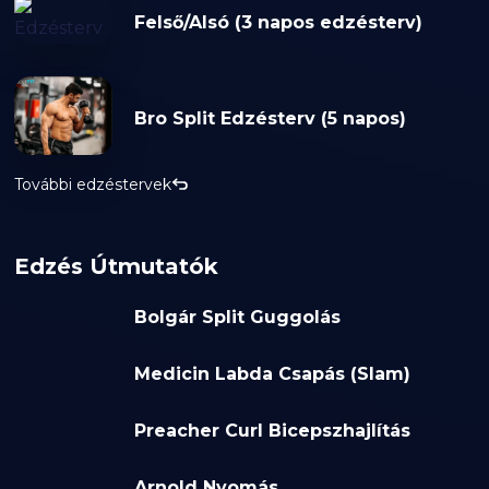
Felső/Alsó (3 napos edzésterv)
Bro Split Edzésterv (5 napos)
További edzéstervek
Edzés Útmutatók
Bolgár Split Guggolás
Medicin Labda Csapás (Slam)
Preacher Curl Bicepszhajlítás
Arnold Nyomás