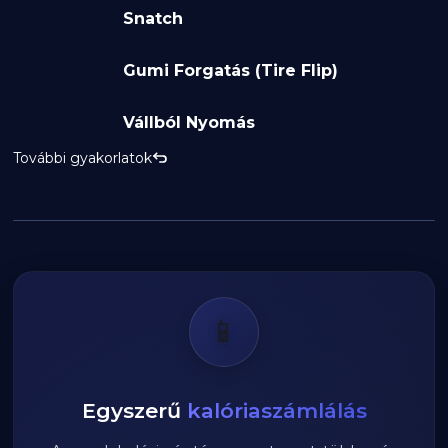
Snatch
Gumi Forgatás (Tire Flip)
Vállból Nyomás
További gyakorlatok
📱
Egyszerű
kalóriaszámlálás