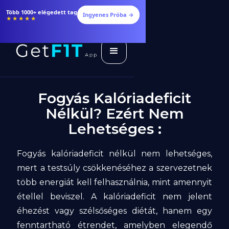
Több 1000+ elégedett tag
Ingyenes Próba →
★★★★★
Fogyás Kalóriadeficit
Nélkül? Ezért Nem
Lehetséges :
Fogyás kalóriadeficit nélkül nem lehetséges,
mert a testsúly csökkenéséhez a szervezetnek
több energiát kell felhasználnia, mint amennyit
étellel beviszel. A kalóriadeficit nem jelent
éhezést vagy szélsőséges diétát, hanem egy
fenntartható étrendet, amelyben elegendő