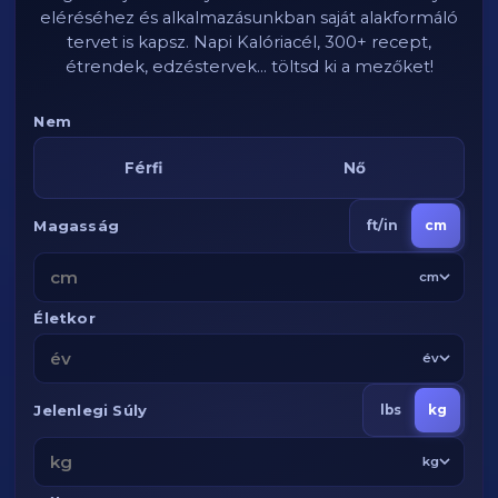
eléréséhez és alkalmazásunkban saját alakformáló
tervet is kapsz. Napi Kalóriacél, 300+ recept,
étrendek, edzéstervek... töltsd ki a mezőket!
Nem
Férfi
Nő
Magasság
ft/in
cm
cm
Életkor
év
Jelenlegi Súly
lbs
kg
kg