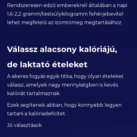
Rendszeresen edző embereknél általában a napi
1,6-2,2 gramm/testsúlykilogramm fehérjebevitel
lehet megfelelő az izomtömeg megtartásához.
Válassz alacsony kalóriájú,
de laktató ételeket
A sikeres fogyás egyik titka, hogy olyan ételeket
válassz, amelyek nagy mennyiségben is kevés
kalóriát tartalmaznak.
Ezek segítenek abban, hogy könnyebb legyen
tartani a kalóriadeficitet.
Jó választások: