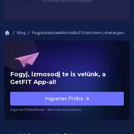
Kizárólag tájékoztató jelleggel.
Blog
Fogyás Kalóriadeficit Nélkül? Ezért Nem Lehetséges :
Fogyj, izmosodj te is velünk, a
GetFIT App-al!
Ingyenes Próba
Ingyenes Próbaidőszak - Bármikor lemondható