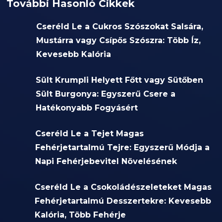
További Hasonló Cikkek
Cseréld Le a Cukros Szószokat Salsára,
Mustárra vagy Csípős Szószra: Több Íz,
Kevesebb Kalória
Sült Krumpli Helyett Főtt vagy Sütőben
Sült Burgonya: Egyszerű Csere a
Hatékonyabb Fogyásért
Cseréld Le a Tejet Magas
Fehérjetartalmú Tejre: Egyszerű Módja a
Napi Fehérjebevitel Növelésének
Cseréld Le a Csokoládészeleteket Magas
Fehérjetartalmú Desszertekre: Kevesebb
Kalória, Több Fehérje