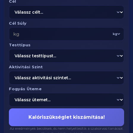
Cél
Cél Súly
kg
Testtípus
Aktivitási Szint
Fogyás Üteme
Kalóriszükséglet kiszámítása!
Az eredmények becslések, és nem helyettesítik a szakorvosi tanácsot.