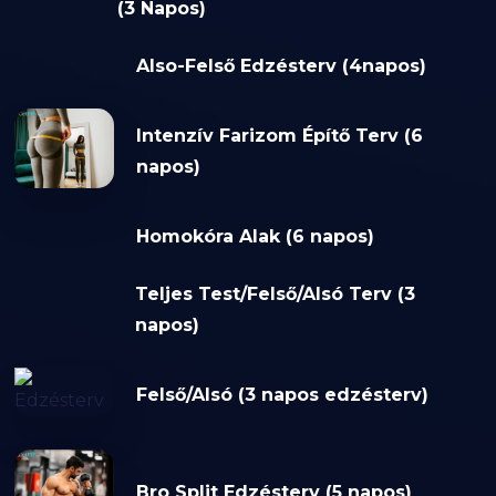
(3 Napos)
Also-Felső Edzésterv (4napos)
Intenzív Farizom Építő Terv (6
napos)
Homokóra Alak (6 napos)
Teljes Test/Felső/Alsó Terv (3
napos)
Felső/Alsó (3 napos edzésterv)
Bro Split Edzésterv (5 napos)