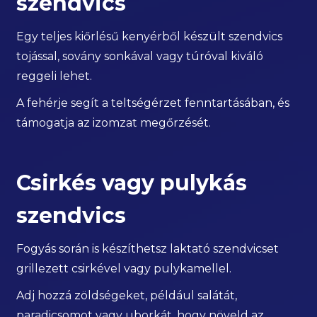
szendvics
Egy teljes kiőrlésű kenyérből készült szendvics
tojással, sovány sonkával vagy túróval kiváló
reggeli lehet.
A fehérje segít a teltségérzet fenntartásában, és
támogatja az izomzat megőrzését.
Csirkés vagy pulykás
szendvics
Fogyás során is készíthetsz laktató szendvicset
grillezett csirkével vagy pulykamellel.
Adj hozzá zöldségeket, például salátát,
paradicsomot vagy uborkát, hogy növeld az