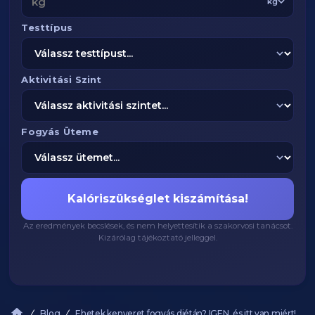
kg
Testtípus
Aktivitási Szint
Fogyás Üteme
Kalóriszükséglet kiszámítása!
Az eredmények becslések, és nem helyettesítik a szakorvosi tanácsot.
Kizárólag tájékoztató jelleggel.
Blog
Ehetek kenyeret fogyás diétán? IGEN, és itt van miért!