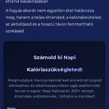
étrend kialakításában.
A fogyás sikerét nem egyetlen étel határozza
meg, hanem a teljes étrended, a kalóriabeviteled,
az aktivitásod és a hosszú távon fenntartható
szokásaid.
Számold ki Napi
Kalóriaszükségleted!
Megmutatjuk mennyi kalóriát kell enned cél súlyod
eléréséhez és alkalmazásunkban saját alakformáló
tervet is kapsz. Napi Kalóriacél, 300+ recept,
étrendek, edzéstervek... töltsd ki a mezőket!
Nem