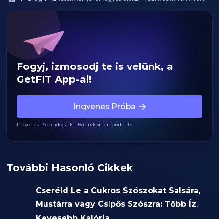
Fogyj, izmosodj te is velünk, a
GetFIT App-al!
Ingyenes Próba
Ingyenes Próbaidőszak - Bármikor lemondható
További Hasonló Cikkek
Cseréld Le a Cukros Szószokat Salsára,
Mustárra vagy Csípős Szószra: Több Íz,
Kevesebb Kalória