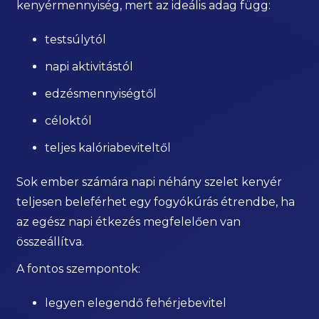
kenyérmennyiség, mert az ideális adag függ:
testsúlytól
napi aktivitástól
edzésmennyiségtől
céloktól
teljes kalóriabeviteltől
Sok ember számára napi néhány szelet kenyér
teljesen beleférhet egy fogyókúrás étrendbe, ha
az egész napi étkezés megfelelően van
összeállítva.
A fontos szempontok:
legyen elegendő fehérjebevitel