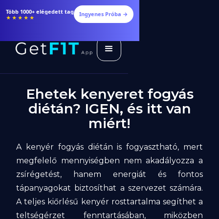
Étrendek, receptek és edzéstervek
Ingyenes Próba →
★★★★★
Ehetek kenyeret fogyás
diétán? IGEN, és itt van
miért!
A kenyér fogyás diétán is fogyasztható, mert
megfelelő mennyiségben nem akadályozza a
zsírégetést, hanem energiát és fontos
tápanyagokat biztosíthat a szervezet számára.
A teljes kiőrlésű kenyér rosttartalma segíthet a
teltségérzet fenntartásában, miközben