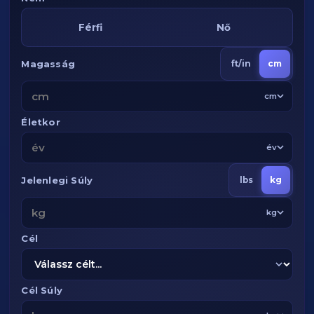
Férfi
Nő
Magasság
ft/in
cm
cm
Életkor
év
Jelenlegi Súly
lbs
kg
kg
Cél
Cél Súly