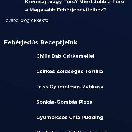
Krémsajt vagy Túró? Miért Jobb a Túró
a Magasabb Fehérjebevitelhez?
További blog cikkek
Fehérjedús Receptjeink
Chilis Bab Csirkemellel
Csirkés Zöldséges Tortilla
Friss Gyümölcsös Zabkása
Sonkás-Gombás Pizza
Gyümölcsös Chia Pudding