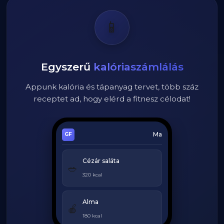
📱
Egyszerű
kalóriaszámlálás
Appunk kalória és tápanyag tervet, több száz
receptet ad, hogy elérd a fitnesz célodat!
Ma
Cézár saláta
🥗
320 kcal
Alma
🍎
180 kcal