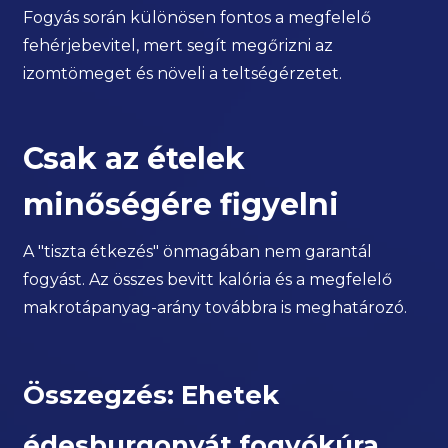
Fogyás során különösen fontos a megfelelő
fehérjebevitel, mert segít megőrizni az
izomtömeget és növeli a teltségérzetet.
Csak az ételek
minőségére figyelni
A "tiszta étkezés" önmagában nem garantál
fogyást. Az összes bevitt kalória és a megfelelő
makrotápanyag-arány továbbra is meghatározó.
Összegzés: Ehetek
édesburgonyát fogyókúra