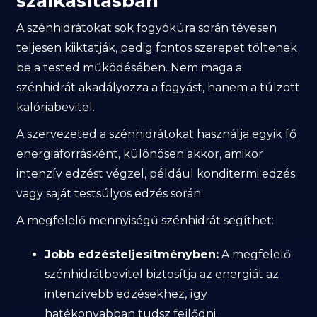
szálkásításban
A szénhidrátokat sok fogyókúra során tévesen
teljesen kiiktatják, pedig fontos szerepet töltenek
be a tested működésében. Nem maga a
szénhidrát akadályozza a fogyást, hanem a túlzott
kalóriabevitel.
A szervezeted a szénhidrátokat használja egyik fő
energiaforrásként, különösen akkor, amikor
intenzív edzést végzel, például konditermi edzés
vagy saját testsúlyos edzés során.
A megfelelő mennyiségű szénhidrát segíthet:
Jobb edzésteljesítményben:
A megfelelő
szénhidrátbevitel biztosítja az energiát az
intenzívebb edzésekhez, így
hatékonyabban tudsz fejlődni.