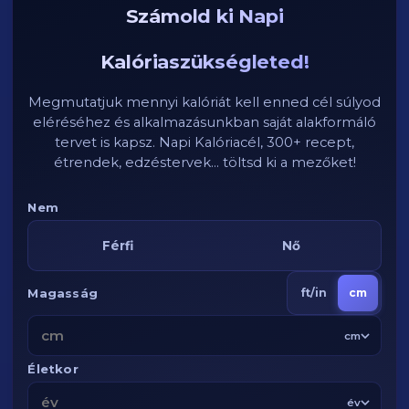
Számold ki Napi
Kalóriaszükségleted!
Megmutatjuk mennyi kalóriát kell enned cél súlyod
eléréséhez és alkalmazásunkban saját alakformáló
tervet is kapsz. Napi Kalóriacél, 300+ recept,
étrendek, edzéstervek... töltsd ki a mezőket!
Nem
Férfi
Nő
Magasság
ft/in
cm
cm
Életkor
év