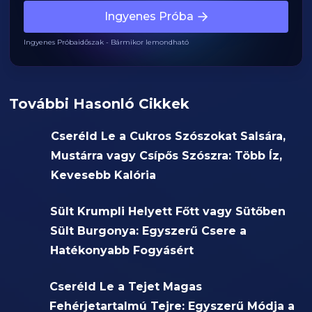
Ingyenes Próba
Ingyenes Próbaidőszak - Bármikor lemondható
További Hasonló Cikkek
Cseréld Le a Cukros Szószokat Salsára,
Mustárra vagy Csípős Szószra: Több Íz,
Kevesebb Kalória
Sült Krumpli Helyett Főtt vagy Sütőben
Sült Burgonya: Egyszerű Csere a
Hatékonyabb Fogyásért
Cseréld Le a Tejet Magas
Fehérjetartalmú Tejre: Egyszerű Módja a