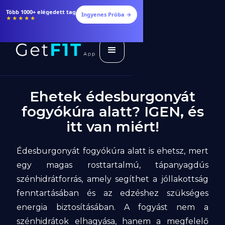
Étrendek, receptek és edzéstervek
Ingyenes Próba →
★★★★★
Ehetek édesburgonyát
fogyókúra alatt? IGEN, és
itt van miért!
Édesburgonyát fogyókúra alatt is ehetsz, mert
egy magas rosttartalmú, tápanyagdús
szénhidrátforrás, amely segíthet a jóllakottság
fenntartásában és az edzéshez szükséges
energia biztosításában. A fogyást nem a
szénhidrátok elhagyása, hanem a megfelelő