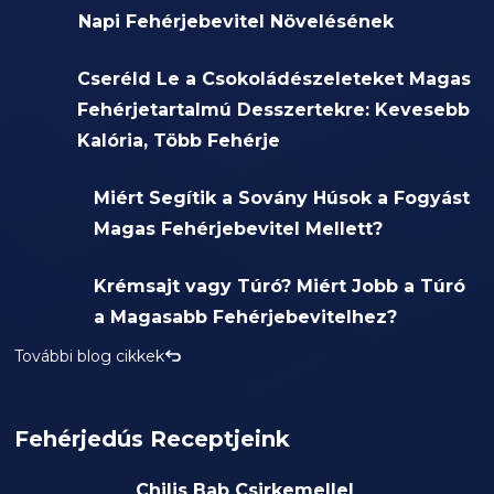
Napi Fehérjebevitel Növelésének
Cseréld Le a Csokoládészeleteket Magas
Fehérjetartalmú Desszertekre: Kevesebb
Kalória, Több Fehérje
Miért Segítik a Sovány Húsok a Fogyást
Magas Fehérjebevitel Mellett?
Krémsajt vagy Túró? Miért Jobb a Túró
a Magasabb Fehérjebevitelhez?
További blog cikkek
Fehérjedús Receptjeink
Chilis Bab Csirkemellel