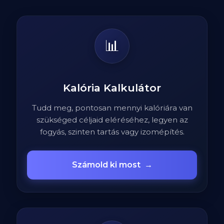
📊
Kalória Kalkulátor
Tudd meg, pontosan mennyi kalóriára van
szükséged céljaid eléréséhez, legyen az
fogyás, szinten tartás vagy izomépítés.
Számold ki most
→