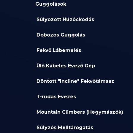
Guggolások
Súlyozott Húzóckodás
Dobozos Guggolás
Fekvő Lábemelés
Ülő Kábeles Evező Gép
Döntott "Incline" Fekvőtámasz
T-rudas Evezés
Mountain Climbers (Hegymászók)
Súlyzós Melltárogatás