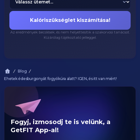
Kalóriszükséglet kiszámítása!
Az eredmények becslések, és nem helyettesítik a szakorvosi tanácsot.
Kizárólag tájékoztató jelleggel.
Blog
Ehetek édesburgonyát fogyókúra alatt? IGEN, és itt van miért!
Fogyj, izmosodj te is velünk, a
GetFIT App-al!