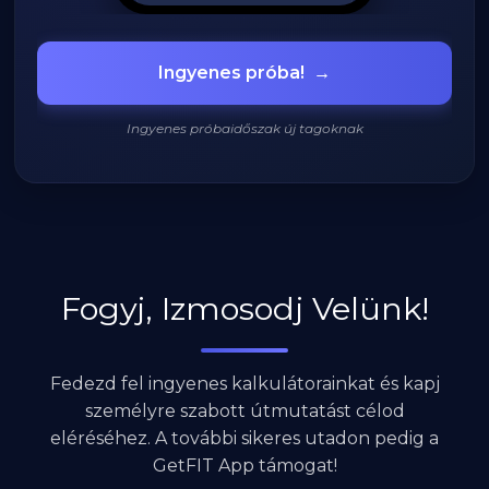
Grillezett csirke
🍗
Ingyenes próba!
→
420 kcal
Ingyenes próbaidőszak új tagoknak
920
/
2200
kcal
Fogyj, Izmosodj Velünk!
Fedezd fel ingyenes kalkulátorainkat és kapj
személyre szabott útmutatást célod
eléréséhez. A további sikeres utadon pedig a
GetFIT App támogat!