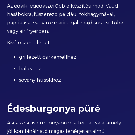
Az egyik legegyszerűbb elkészítési mód. Vágd
hasábokra, fűszerezd például fokhagymával,
paprikával vagy rozmaringgal, majd süsd sütőben
vagy air fryerben.
Kiváló köret lehet:
grillezett csirkemellhez,
halakhoz,
sovány húsokhoz.
Édesburgonya püré
A klasszikus burgonyapüré alternatívája, amely
jól kombinálható magas fehérjetartalmú