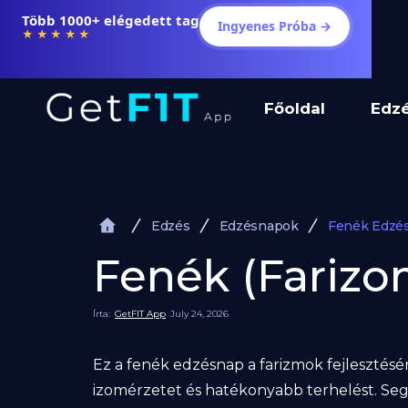
Több 1000+ elégedett tag
Ingyenes Próba →
★★★★★
Főoldal
Edz
Edzés
Edzésnapok
Fenék Edzé
Fenék (Farizo
Írta:
GetFIT App
July 24, 2026
Ez a fenék edzésnap a farizmok fejlesztésé
izomérzetet és hatékonyabb terhelést. Segí