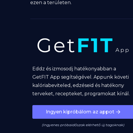
ezen a területen.
Eddz és izmosodj hatékonyabban a
GetFIT App segítségével. Appunk követi
kalóriabeviteled, edzéseid és hatékony
terveket, recepteket, programokat kínál.
Ingyen kipróbálom az appot
(Ingyenes próbaidőszak elérhető új tagoknak)