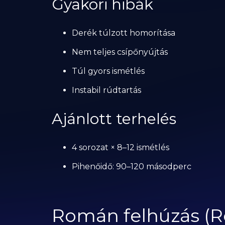
Gyakori hibák
Derék túlzott homorítása
Nem teljes csípőnyújtás
Túl gyors ismétlés
Instabil rúdtartás
Ajánlott terhelés
4 sorozat × 8–12 ismétlés
Pihenőidő: 90–120 másodperc
Román felhúzás (R