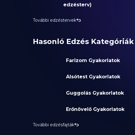
edzésterv)
További edzéstervek
Hasonló Edzés Kategóriák
Farizom Gyakorlatok
Alsótest Gyakorlatok
Guggolás Gyakorlatok
Erőnövelő Gyakorlatok
További edzésfajták