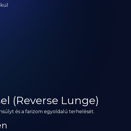
lkül
sel (Reverse Lunge)
ensúlyt és a farizom egyoldalú terhelését.
en