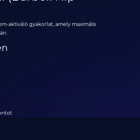
om-aktiváló gyakorlat, amely maximális
án.
en
ontot