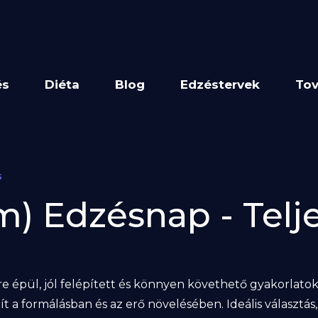
és
Diéta
Blog
Edzéstervek
Tov
s
m) Edzésnap - Telj
re épül, jól felépített és könnyen követhető gyakorlato
t a formálásban és az erő növelésében. Ideális választá