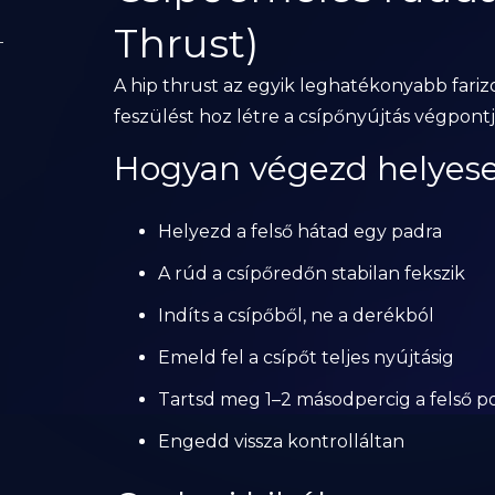
Thrust)
A hip thrust az egyik leghatékonyabb fariz
feszülést hoz létre a csípőnyújtás végpontj
Hogyan végezd helyes
Helyezd a felső hátad egy padra
A rúd a csípőredőn stabilan fekszik
Indíts a csípőből, ne a derékból
Emeld fel a csípőt teljes nyújtásig
Tartsd meg 1–2 másodpercig a felső p
Engedd vissza kontrolláltan