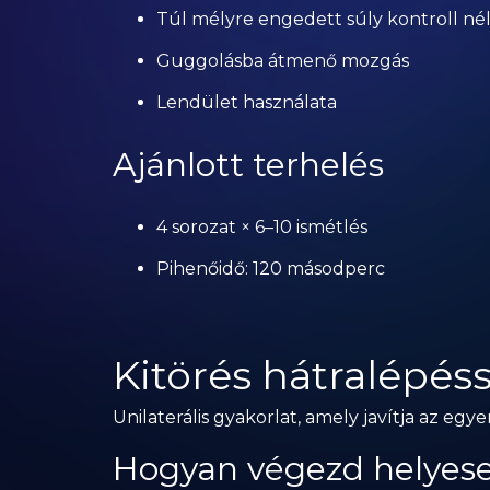
Túl mélyre engedett súly kontroll né
Guggolásba átmenő mozgás
Lendület használata
Ajánlott terhelés
4 sorozat × 6–10 ismétlés
Pihenőidő: 120 másodperc
Kitörés hátralépés
Unilaterális gyakorlat, amely javítja az egy
Hogyan végezd helyes