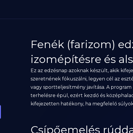
Fenék (farizom) e
izomépítésre és al
Ez az edzésnap azoknak készült, akik kifeje
szeretnének fókuszálni, legyen cél az eszté
vagy sportteljesítmény javítása. A program
terhelésre épül, ezért kezdő és középhala
kifejezetten hatékony, ha megfelelő súlyok
Csípőemelés rúddal