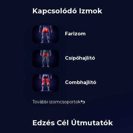
Kapcsolódó Izmok
Farizom
Csípőhajlító
Combhajlító
További izomcsoportok
Edzés Cél Útmutatók