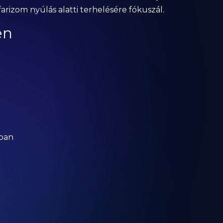
farizom nyúlás alatti terhelésére fókuszál.
en
óban