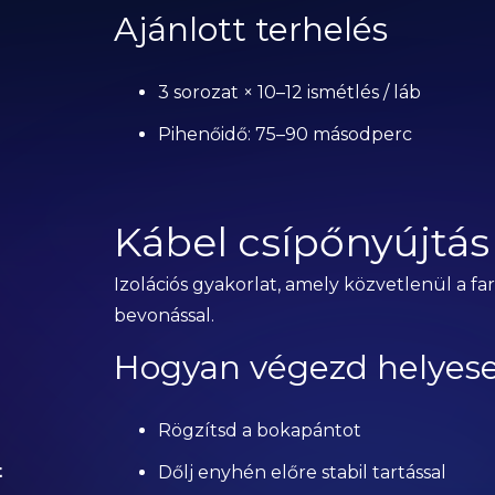
Ajánlott terhelés
3 sorozat × 10–12 ismétlés / láb
Pihenőidő: 75–90 másodperc
Kábel csípőnyújtás
Izolációs gyakorlat, amely közvetlenül a fa
bevonással.
Hogyan végezd helyes
Rögzítsd a bokapántot
t
Dőlj enyhén előre stabil tartással