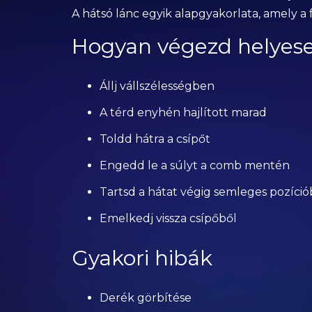
A hátsó lánc egyik alapgyakorlata, amely a 
Hogyan végezd helyes
Állj vállszélességben
A térd enyhén hajlított marad
Toldd hátra a csípőt
Engedd le a súlyt a comb mentén
Tartsd a hátat végig semleges pozíci
Emelkedj vissza csípőből
Gyakori hibák
Derék görbítése