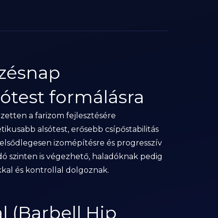
dzésnap
sótest formálásra
zetten a farizom fejlesztésére
tikusabb alsótest, erősebb csípőstabilitás
 elsődlegesen izomépítésre és progresszív
dó szinten is végezhető, haladóknak pedig
kal és kontrollal dolgoznak.
 (Barbell Hip