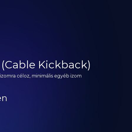
 (Cable Kickback)
rizomra céloz, minimális egyéb izom
en