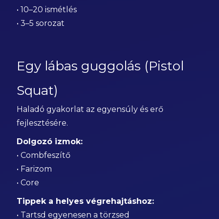
• 10–20 ismétlés
• 3–5 sorozat
Egy lábas guggolás (Pistol
Squat)
Haladó gyakorlat az egyensúly és erő
fejlesztésére.
Dolgozó izmok:
• Combfeszítő
• Farizom
• Core
Tippek a helyes végrehajtáshoz:
• Tartsd egyenesen a törzsed