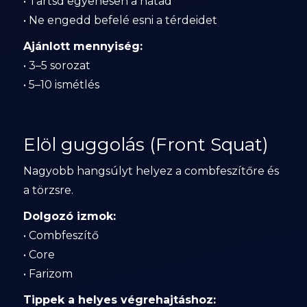
• Tartsd egyenesen a hátad
• Ne engedd befelé esni a térdeidet
Ajánlott mennyiség:
• 3–5 sorozat
• 5–10 ismétlés
Elöl guggolás (Front Squat)
Nagyobb hangsúlyt helyez a combfeszítőre és
a törzsre.
Dolgozó izmok:
• Combfeszítő
• Core
• Farizom
Tippek a helyes végrehajtáshoz: