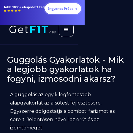
Több 1000+ elégedett tag
Ingyenes Próba →
★★★★★
Guggolás Gyakorlatok - Mik
a legjobb gyakorlatok ha
fogyni, izmosodni akarsz?
A guggolás az egyik legfontosabb
alapgyakorlat az alsótest fejlesztésére.
Egyszerre dolgoztatja a combot, farizmot és
core-t. Jelentősen növeli az erőt és az
izomtömeget.