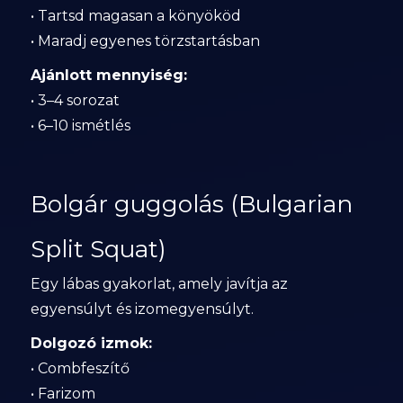
• Tartsd magasan a könyököd
• Maradj egyenes törzstartásban
Ajánlott mennyiség:
• 3–4 sorozat
• 6–10 ismétlés
Bolgár guggolás (Bulgarian
Split Squat)
Egy lábas gyakorlat, amely javítja az
egyensúlyt és izomegyensúlyt.
Dolgozó izmok:
• Combfeszítő
• Farizom