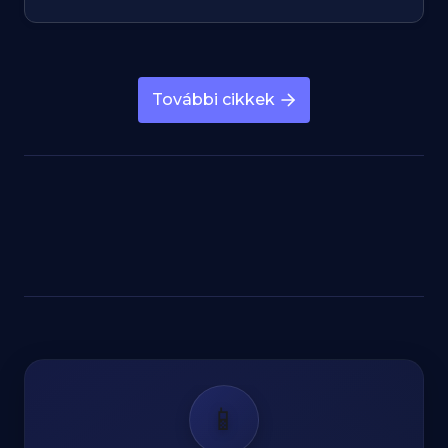
További cikkek
📱