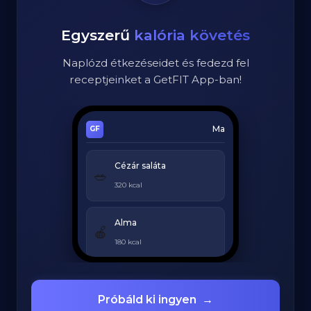
Egyszerű
kalória követés
Naplózd étkezéseidet és fedezd fel
receptjeinket a GetFIT App-ban!
Ma
Cézár saláta
🥗
320 kcal
Alma
🍎
180 kcal
Grillezett csirke
🍗
Próbáld ki ingyen
→
420 kcal