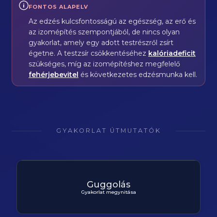
FONTOS ALAPELV
Az edzés kulcsfontosságú az egészség, az erő és
az izomépítés szempontjából, de nincs olyan
gyakorlat, amely egy adott testrészről zsírt
égetne. A testzsír csökkentéséhez
kalóriadeficit
szükséges, míg az izomépítéshez megfelelő
fehérjebevitel
és következetes edzésmunka kell.
GYAKORLAT ÚTMUTATÓK
Guggolás
Gyakorlat megynitása