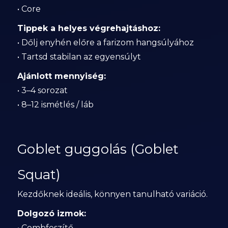
• Core
Tippek a helyes végrehajtáshoz:
• Dőlj enyhén előre a farizom hangsúlyához
• Tartsd stabilan az egyensúlyt
Ajánlott mennyiség:
• 3–4 sorozat
• 8–12 ismétlés / láb
Goblet guggolás (Goblet
Squat)
Kezdőknek ideális, könnyen tanulható variáció.
Dolgozó izmok:
• Combfeszítő