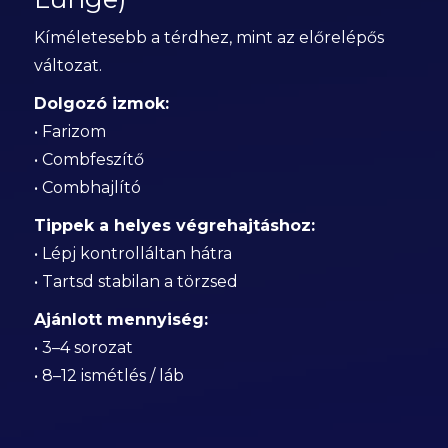
Kíméletesebb a térdhez, mint az előrelépős
változat.
Dolgozó izmok:
• Farizom
• Combfeszítő
• Combhajlító
Tippek a helyes végrehajtáshoz:
• Lépj kontrolláltan hátra
• Tartsd stabilan a törzsed
Ajánlott mennyiség:
• 3–4 sorozat
• 8–12 ismétlés / láb