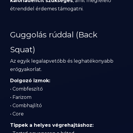
kalóriadeficit szükséges
, amit megfelelő
étrenddel érdemes támogatni.
Guggolás rúddal (Back
Squat)
Az egyik legalapvetőbb és leghatékonyabb
erőgyakorlat.
Dolgozó izmok:
• Combfeszítő
• Farizom
• Combhajlító
• Core
Tippek a helyes végrehajtáshoz: