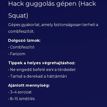
Hack guggolás gépen (Hack
Squat)
Gépes gyakorlat, amely biztonságosan terheli a
combfeszítőt.
Dolgozó izmok:
• Combfeszítő
• Farizom
Tippek a helyes végrehajtáshoz:
• Ne engedd befelé esni a térdeidet
• Tartsd a derekad a háttámlán
Ajánlott mennyiség:
• 3–4 sorozat
• 8–15 ismétlés