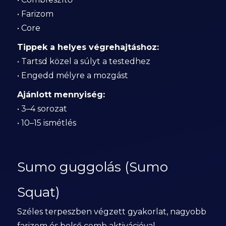
• Farizom
• Core
Tippek a helyes végrehajtáshoz:
• Tartsd közel a súlyt a testedhez
• Engedd mélyre a mozgást
Ajánlott mennyiség:
• 3–4 sorozat
• 10–15 ismétlés
Sumo guggolás (Sumo
Squat)
Széles terpeszben végzett gyakorlat, nagyobb
farizom és belső comb aktivációval.