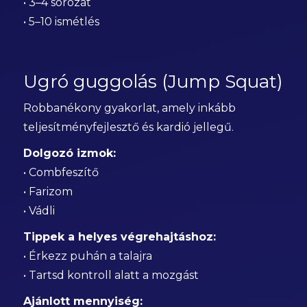
• 3–4 sorozat
• 5–10 ismétlés
Ugró guggolás (Jump Squat)
Robbanékony gyakorlat, amely inkább
teljesítményfejlesztő és kardió jellegű.
Dolgozó izmok:
• Combfeszítő
• Farizom
• Vádli
Tippek a helyes végrehajtáshoz:
• Érkezz puhán a talajra
• Tartsd kontroll alatt a mozgást
Ajánlott mennyiség: