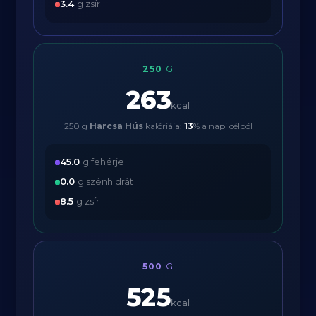
3.4
g zsír
250
G
263
kcal
250 g
Harcsa Hús
kalóriája:
13
% a napi célból
45.0
g fehérje
0.0
g szénhidrát
8.5
g zsír
500
G
525
kcal