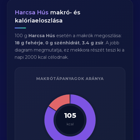
Harcsa Hús
makró- és
kalóriaeloszlása
100 g
Harcsa Hús
esetén a makrók megoszlása:
18 g fehérje
,
0 g szénhidrát
,
3.4 g zsír
. A jobb
diagram megmutatja, ez mekkora részét teszi ki a
napi 2000 kcal célodnak.
MAKRÓTÁPANYAGOK ARÁNYA
105
kcal