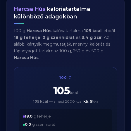
Harcsa Hús
kalóriatartalma
különböző adagokban
100 g
Harcsa Hús
kalóriatartalma
105 kcal
, ebből
18 g fehérje
,
0 g szénhidrát
és
3.4 g zsír
. Az
alábbi kártyák megmutatják, mennyi kalóriát és
tápanyagot tartalmaz 100 g, 250 g és 500 g
Harcsa Hús
.
100
G
105
kcal
105 kcal
— a napi 2000 kcal
kb.
5
%-a
18.0
g fehérje
0.0
g szénhidrát