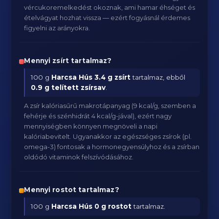
vércukoremelkedést okoznak, ami hamar éhséget és
ételvágyat hozhat vissza — ezért fogyásnál érdemes
figyelni az arányokra.
Mennyi zsírt tartalmaz?
100 g
Harcsa Hús
3.4 g zsírt
tartalmaz, ebből
0.9 g telített zsírsav
.
A zsír kalóriasűrű makrotápanyag (9 kcal/g, szemben a
fehérje és szénhidrát 4 kcal/g-jával), ezért nagy
mennyiségben könnyen megnöveli a napi
kalóriabevitelt. Ugyanakkor az egészséges zsírok (pl.
omega-3) fontosak a hormonegyensúlyhoz és a zsírban
oldódó vitaminok felszívódásához.
Mennyi rostot tartalmaz?
100 g
Harcsa Hús
0 g rostot
tartalmaz.