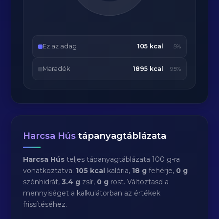
Ez az adag
105 kcal
5%
Maradék
1895 kcal
95%
Harcsa Hús
tápanyagtáblázata
Harcsa Hús
teljes tápanyagtáblázata 100 g-ra
vonatkoztatva:
105 kcal
kalória,
18 g
fehérje,
0 g
szénhidrát,
3.4 g
zsír,
0 g
rost. Változtasd a
mennyiséget a kalkulátorban az értékek
frissítéséhez.