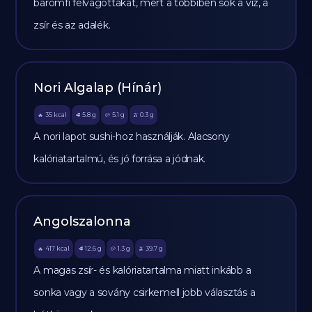
baromfi felvágottakat, mert a többiben sok a víz, a
zsír és az adalék.
Nori Algalap (Hínár)
35
kcal
5.8
g
5.1
g
0.3
g
🔥
🥩
🥔
🫒
A nori lapot sushi-hoz használják. Alacsony
kalóriatartalmú, és jó forrása a jódnak.
Angolszalonna
417
kcal
12.6
g
1.3
g
39.7
g
🔥
🥩
🥔
🫒
A magas zsír- és kalóriatartalma miatt inkább a
sonka vagy a sovány csirkemell jobb választás a