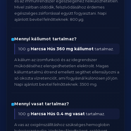
és az immunrendszer egészségéhez nélkülözhetetlen.
Mivel zsírban oldódik, felszívódásához érdemes
egészséges zsírforrással együtt fogyasztani. Napi
ajánlott bevitel felnőtteknek: 800 μg.
Mennyi káliumot tartalmaz?
100 g
Harcsa Hús
360 mg káliumot
tartalmaz.
A kálium az izomfunkció és az idegrendszer
működéséhez elengedhetetlen elektrolit. Magas
káliumtartalmú étrend emellett segíthet ellensúlyozni a
só okozta vízretenciót, ami fogyásnál különösen jól jön.
Napi ajánlott bevitel felnőtteknek: 3500 mg.
Mennyi vasat tartalmaz?
100 g
Harcsa Hús
0.4 mg vasat
tartalmaz.
A vas az oxigénszállításhoz szükséges hemoglobin
kulcsösszetevője. Vashiány fáradtságot, csökkent