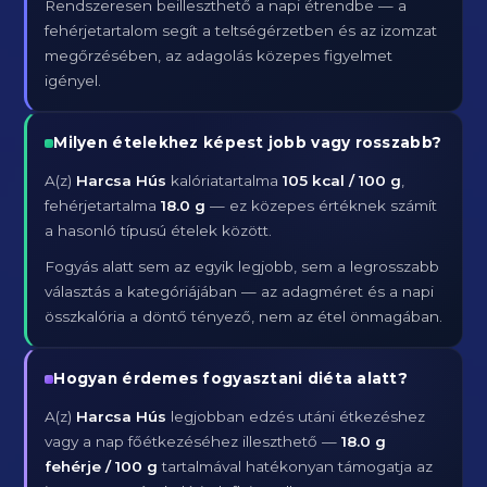
Rendszeresen beilleszthető a napi étrendbe — a
fehérjetartalom segít a teltségérzetben és az izomzat
megőrzésében, az adagolás közepes figyelmet
igényel.
Milyen ételekhez képest jobb vagy rosszabb?
A(z)
Harcsa Hús
kalóriatartalma
105 kcal / 100 g
,
fehérjetartalma
18.0 g
— ez közepes értéknek számít
a hasonló típusú ételek között.
Fogyás alatt sem az egyik legjobb, sem a legrosszabb
választás a kategóriájában — az adagméret és a napi
összkalória a döntő tényező, nem az étel önmagában.
Hogyan érdemes fogyasztani diéta alatt?
A(z)
Harcsa Hús
legjobban edzés utáni étkezéshez
vagy a nap főétkezéséhez illeszthető —
18.0 g
fehérje / 100 g
tartalmával hatékonyan támogatja az