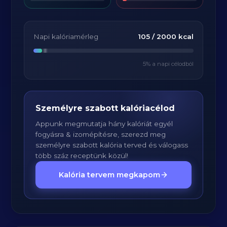
Napi kalóriamérleg
105
/
2000
kcal
5
% a napi célodból
Személyre szabott kalóriacélod
Appunk megmutatja hány kalóriát egyél
fogyásra & izomépítésre, szerezd meg
személyre szabott kalória terved és válogass
több száz receptünk közül!
Kalória tervem megkapom