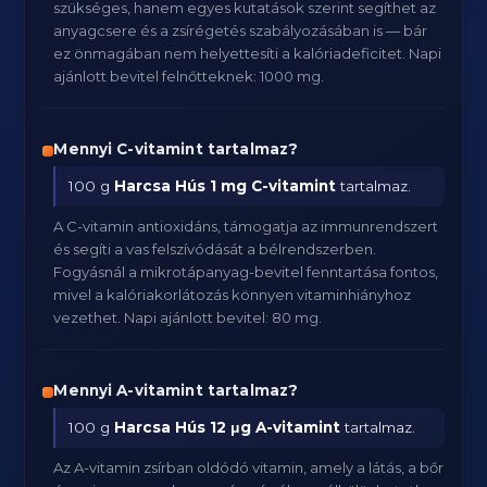
szükséges, hanem egyes kutatások szerint segíthet az
anyagcsere és a zsírégetés szabályozásában is — bár
ez önmagában nem helyettesíti a kalóriadeficitet. Napi
ajánlott bevitel felnőtteknek: 1000 mg.
Mennyi C-vitamint tartalmaz?
100 g
Harcsa Hús
1 mg C-vitamint
tartalmaz.
A C-vitamin antioxidáns, támogatja az immunrendszert
és segíti a vas felszívódását a bélrendszerben.
Fogyásnál a mikrotápanyag-bevitel fenntartása fontos,
mivel a kalóriakorlátozás könnyen vitaminhiányhoz
vezethet. Napi ajánlott bevitel: 80 mg.
Mennyi A-vitamint tartalmaz?
100 g
Harcsa Hús
12 μg A-vitamint
tartalmaz.
Az A-vitamin zsírban oldódó vitamin, amely a látás, a bőr