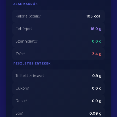
ALAPMAKRÓK
Kalória (kcal)
105
kcal
Fehérje
18.0
g
Szénhidrát
0.0
g
Zsír
3.4
g
RÉSZLETES ÉRTÉKEK
Telített zsírsav
0.9
g
Cukor
0.0
g
Rost
0.0
g
Só
0.08
g