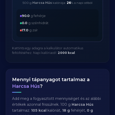
500 g
Harcsa Hús
kalóriája:
26
% a napi célból
90.0
g fehérje
0.0
g szénhidrát
17.0
g zsír
Kattints egy adagra a kalkulátor automatikus
feltöltéséhez. Napi kalóriacél:
2000 kcal
.
Mennyi tápanyagot tartalmaz a
Harcsa Hús
?
Add meg a fogyasztott mennyiséget és az alábbi
értékek azonnal frissülnek. 100 g
Harcsa Hús
tartalmaz:
105 kcal
kalóriát,
18 g
fehérjét,
0 g