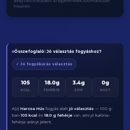
adag változtatásakor az egyenértékek automatikusan
frissülnek.
Összefoglaló: Jó választás fogyáshoz?
✓ Jó fogyókúrás választás
105
18.0g
3.4g
0g
KCAL
FEHÉRJE
ZSÍR
ROST
A(z)
Harcsa Hús
fogyás alatt
jó választás
— 100 g-
ban
105 kcal
és
18.0 g fehérje
van, ami jó kalória–
fehérje arányt jelent.