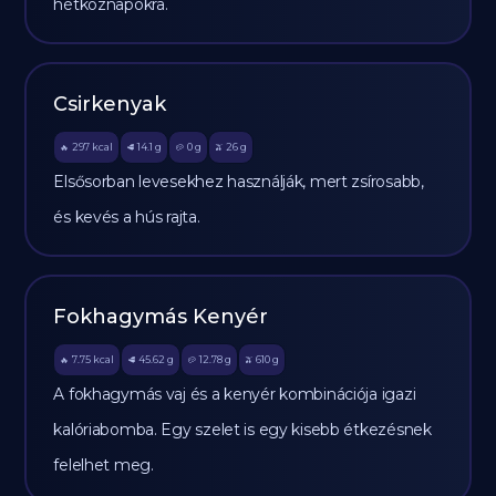
hétköznapokra.
Csirkenyak
297
kcal
14.1
g
0
g
26
g
🔥
🥩
🥔
🫒
Elsősorban levesekhez használják, mert zsírosabb,
és kevés a hús rajta.
Fokhagymás Kenyér
7.75
kcal
45.62
g
12.78
g
610
g
🔥
🥩
🥔
🫒
A fokhagymás vaj és a kenyér kombinációja igazi
kalóriabomba. Egy szelet is egy kisebb étkezésnek
felelhet meg.