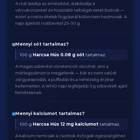
A rost lassítja az emésztést, stabilizálja a
vércukorszintet és hosszabb teltségérzetet biztosít —
ezért a rostos ételek fogyásnál különösen hasznosak. A
napi ajánlott rostbevitel 25–30 g.
Mennyi sót tartalmaz?
100 g
Harcsa Hús
0.08 g sót
tartalmaz.
A magas sóbevitel vízretenciót okozhat, ami a
mérlegszámon is megjelenik — bár ez nem valódi
zsírgyarapodás, a puffadás és a nehézség érzése
kellemetlen. A WHO napi legfeljebb 5 g sóbevitelt ajánl
felnőtteknek.
Mennyi kalciumot tartalmaz?
100 g
Harcsa Hús
12 mg kalciumot
tartalmaz.
A kalcium nemcsak a csontok és fogak egészségéhez