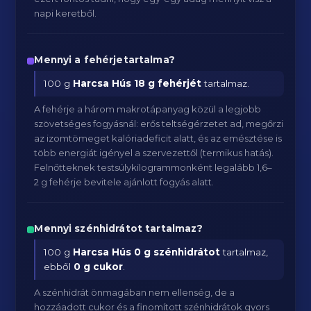
napi keretből.
Mennyi a fehérjetartalma?
100 g
Harcsa Hús
18 g fehérjét
tartalmaz.
A fehérje a három makrotápanyag közül a legjobb
szövetséges fogyásnál: erős teltségérzetet ad, megőrzi
az izomtömeget kalóriadeficit alatt, és az emésztése is
több energiát igényel a szervezettől (termikus hatás).
Felnőtteknek testsúlykilogrammonként legalább 1,6–
2 g fehérje bevitele ajánlott fogyás alatt.
Mennyi szénhidrátot tartalmaz?
100 g
Harcsa Hús
0 g szénhidrátot
tartalmaz,
ebből
0 g cukor
.
A szénhidrát önmagában nem ellenség, de a
hozzáadott cukor és a finomított szénhidrátok gyors