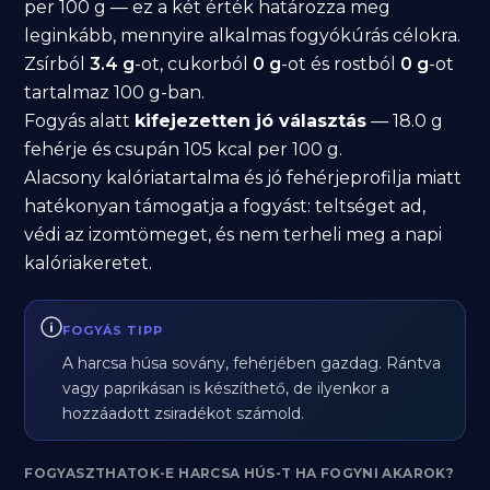
per 100 g — ez a két érték határozza meg
leginkább, mennyire alkalmas fogyókúrás célokra.
Zsírból
3.4 g
-ot, cukorból
0 g
-ot és rostból
0 g
-ot
tartalmaz 100 g-ban.
Fogyás alatt
kifejezetten jó választás
— 18.0 g
fehérje és csupán 105 kcal per 100 g.
Alacsony kalóriatartalma és jó fehérjeprofilja miatt
hatékonyan támogatja a fogyást: teltséget ad,
védi az izomtömeget, és nem terheli meg a napi
kalóriakeretet.
FOGYÁS TIPP
A harcsa húsa sovány, fehérjében gazdag. Rántva
vagy paprikásan is készíthető, de ilyenkor a
hozzáadott zsiradékot számold.
FOGYASZTHATOK-E HARCSA HÚS-T HA FOGYNI AKAROK?