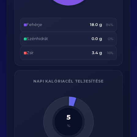
Fehérje
18.0 g
84%
Szénhidrát
0.0 g
0%
Zsír
3.4 g
16%
NAPI KALÓRIACÉL TELJESÍTÉSE
5
%