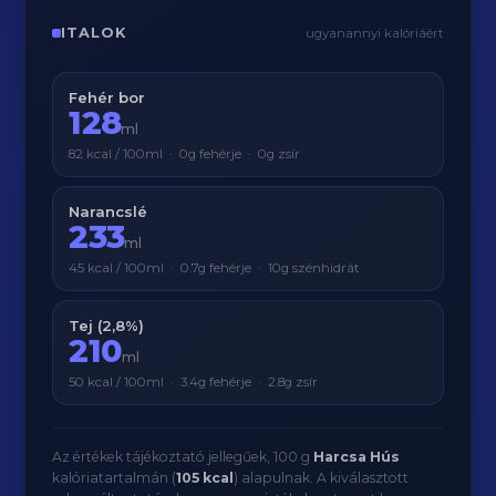
ITALOK
ugyanannyi kalóriáért
Fehér bor
128
ml
82 kcal / 100ml · 0g fehérje · 0g zsír
Narancslé
233
ml
45 kcal / 100ml · 0.7g fehérje · 10g szénhidrát
Tej (2,8%)
210
ml
50 kcal / 100ml · 3.4g fehérje · 2.8g zsír
Az értékek tájékoztató jellegűek, 100 g
Harcsa Hús
kalóriatartalmán (
105 kcal
) alapulnak. A kiválasztott