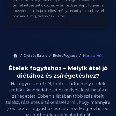
terhelhetőséget okozhat — ami edzés alapú fogyásnál
közvetlenül rontja a teljesítményt. Napi ajánlott bevitel:
nőknek 18 mg, férfiaknak 10 mg.
Harcsa Hús
Diéta és Étrend
Ételek Fogyásra
Ételek fogyáshoz – Melyik étel jó
diétához és zsírégetéshez?
Ha fogyni szeretnél, fontos tudni, mely ételek
segítik a kalóriadeficitet és melyek lassíthatják a
zsírégetést. Ebben a listában több száz ételt
találsz, részletes értékeléssel arról, hogy mennyire
jó választás fogyáshoz és diétához. Megnézheted
az adott ételek kalóriatartalmát,