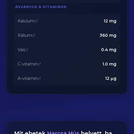
ÁSVÁNYOK & VITAMINOK
Kalcium
12
mg
Kálium
360
mg
Vas
0.4
mg
C-vitamin
1.0
mg
A-vitamin
12
μg
Mit ehetek
Harcsa Hús
helyett, ha