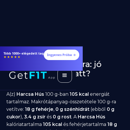
Több 1000+ elégedett tag
Ingyenes Próba →
★★★★★
Harcsa Hús fogyásra: jó
választás diéta alatt?
GetFIT App
Írta -
March 19, 2026
A(z)
Harcsa Hús
100 g-ban
105 kcal
energiát
tartalmaz. Makrótápanyag-összetétele 100 g-ra
vetítve:
18 g fehérje
,
0 g szénhidrát
(ebből
0 g
cukor
),
3.4 g zsír
és
0 g rost
. A
Harcsa Hús
kalóriatartalma
105 kcal
és fehérjetartalma
18 g