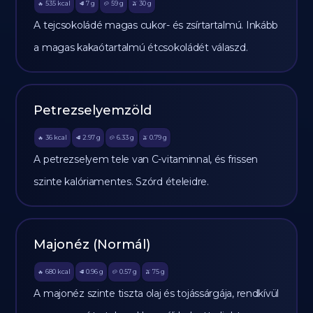
535
kcal
7
g
59
g
30
g
🔥
🥩
🥔
🫒
A tejcsokoládé magas cukor- és zsírtartalmú. Inkább
a magas kakaótartalmú étcsokoládét válaszd.
Petrezselyemzöld
36
kcal
2.97
g
6.33
g
0.79
g
🔥
🥩
🥔
🫒
A petrezselyem tele van C-vitaminnal, és frissen
szinte kalóriamentes. Szórd ételeidre.
Majonéz (Normál)
680
kcal
0.96
g
0.57
g
75
g
🔥
🥩
🥔
🫒
A majonéz szinte tiszta olaj és tojássárgája, rendkívül