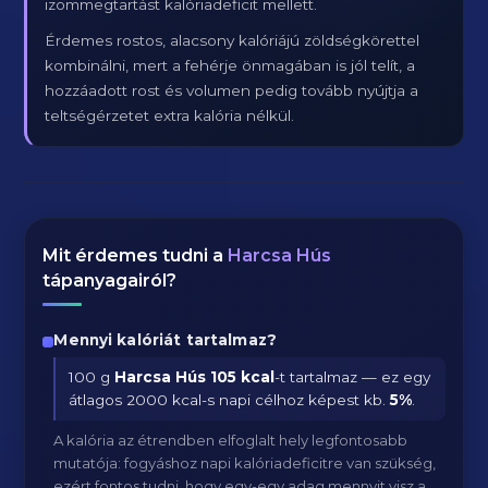
izommegtartást kalóriadeficit mellett.
Érdemes rostos, alacsony kalóriájú zöldségkörettel
kombinálni, mert a fehérje önmagában is jól telít, a
hozzáadott rost és volumen pedig tovább nyújtja a
teltségérzetet extra kalória nélkül.
Mit érdemes tudni a
Harcsa Hús
tápanyagairól?
Mennyi kalóriát tartalmaz?
100 g
Harcsa Hús
105 kcal
-t tartalmaz — ez egy
átlagos 2000 kcal-s napi célhoz képest kb.
5
%
.
A kalória az étrendben elfoglalt hely legfontosabb
mutatója: fogyáshoz napi kalóriadeficitre van szükség,
ezért fontos tudni, hogy egy-egy adag mennyit visz a