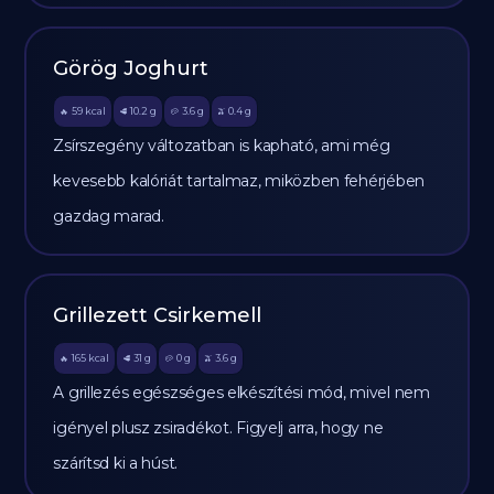
Görög Joghurt
59
kcal
10.2
g
3.6
g
0.4
g
🔥
🥩
🥔
🫒
Zsírszegény változatban is kapható, ami még
kevesebb kalóriát tartalmaz, miközben fehérjében
gazdag marad.
Grillezett Csirkemell
165
kcal
31
g
0
g
3.6
g
🔥
🥩
🥔
🫒
A grillezés egészséges elkészítési mód, mivel nem
igényel plusz zsiradékot. Figyelj arra, hogy ne
szárítsd ki a húst.