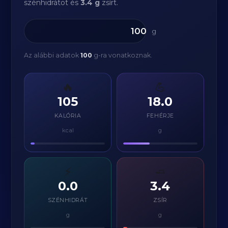
szénhidrátot és
3.4 g
zsírt.
g
Az alábbi adatok
100
g-ra vonatkoznak.
🔥
💪
105
18.0
KALÓRIA
FEHÉRJE
kcal
g
⚡
🧈
0.0
3.4
SZÉNHIDRÁT
ZSÍR
g
g