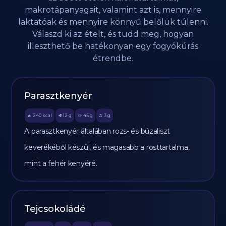
makrotápanyagait, valamint azt is, mennyire
laktatóak és mennyire könnyű belőlük túlenni.
Válaszd ki az ételt, és tudd meg, hogyan
illeszthető be hatékonyan egy fogyókúrás
étrendbe.
Parasztkenyér
240
kcal
12
g
45
g
3
g
🔥
🥩
🥔
🫒
A parasztkenyér általában rozs- és búzaliszt
keverékéből készül, és magasabb a rosttartalma,
mint a fehér kenyéré.
Tejcsokoládé