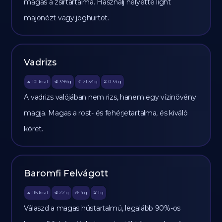
magas a zsírtartalma. Használj helyette light
majonézt vagy joghurtot.
Vadrizs
101
kcal
3.99
g
21.34
g
0.34
g
🔥
🥩
🥔
🫒
A vadrizs valójában nem rizs, hanem egy vízinövény
magja. Magas a rost- és fehérjetartalma, és kiváló
köret.
Baromfi Felvágott
115
kcal
22
g
4
g
1
g
🔥
🥩
🥔
🫒
Válaszd a magas hústartalmú, legalább 90%-os