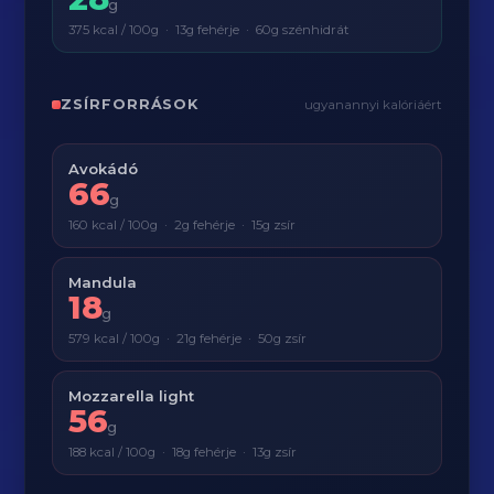
g
375 kcal / 100g · 13g fehérje · 60g szénhidrát
ZSÍRFORRÁSOK
ugyanannyi kalóriáért
Avokádó
66
g
160 kcal / 100g · 2g fehérje · 15g zsír
Mandula
18
g
579 kcal / 100g · 21g fehérje · 50g zsír
Mozzarella light
56
g
188 kcal / 100g · 18g fehérje · 13g zsír