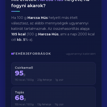
fogyni akarok?
Ha 100 g
Harcsa Hús
helyett más ételt
választasz, az alábbi mennyiségek ugyanannyi
kalóriát tartalmaznak. Az összehasonlítás alapja:
105 kcal
(100 g
Harcsa Hús
, ami a napi 2000 kcal
cél
kb.
5
%-a).
FEHÉRJEFORRÁSOK
ugyanannyi kalóriáért
Csirkemell
95
g
110 kcal / 100g · 23g fehérje · 1g zsír
Tojás
68
g
155 kcal / 100g · 13g fehérje · 11g zsír