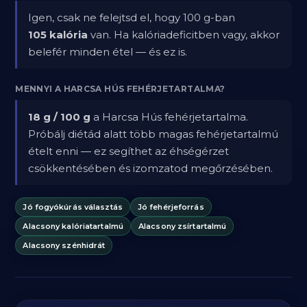
Igen, csak ne felejtsd el, hogy 100 g-ban
105 kalória
van. Ha kalóriadeficitben vagy, akkor
belefér minden étel — és ez is.
MENNYI A HARCSA HÚS FEHÉRJETARTALMA?
18 g / 100 g
a Harcsa Hús fehérjetartalma.
Próbálj diétád alatt több magas fehérjetartalmú
ételt enni — ez segíthet az éhségérzet
csökkentésében és izomzatod megőrzésében.
Jó fogyókúrás választás
Jó fehérjeforrás
Alacsony kalóriatartalmú
Alacsony zsírtartalmú
Alacsony szénhidrát