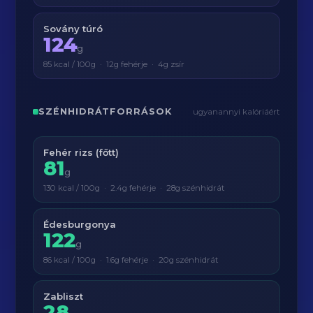
Sovány túró
124
g
85 kcal / 100g · 12g fehérje · 4g zsír
SZÉNHIDRÁTFORRÁSOK
ugyanannyi kalóriáért
Fehér rizs (főtt)
81
g
130 kcal / 100g · 2.4g fehérje · 28g szénhidrát
Édesburgonya
122
g
86 kcal / 100g · 1.6g fehérje · 20g szénhidrát
Zabliszt
28