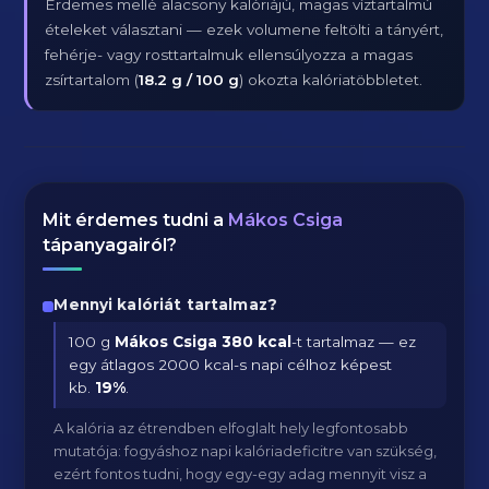
Érdemes mellé alacsony kalóriájú, magas víztartalmú
ételeket választani — ezek volumene feltölti a tányért,
fehérje- vagy rosttartalmuk ellensúlyozza a magas
zsírtartalom (
18.2 g / 100 g
) okozta kalóriatöbbletet.
Mit érdemes tudni a
Mákos Csiga
tápanyagairól?
Mennyi kalóriát tartalmaz?
100 g
Mákos Csiga
380 kcal
-t tartalmaz — ez
egy átlagos 2000 kcal-s napi célhoz képest
kb.
19
%
.
A kalória az étrendben elfoglalt hely legfontosabb
mutatója: fogyáshoz napi kalóriadeficitre van szükség,
ezért fontos tudni, hogy egy-egy adag mennyit visz a