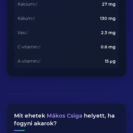
Kalcium
27
mg
Kálium
130
mg
Vas
2.3
mg
C-vitamin
0.6
mg
A-vitamin
15
μg
Mit ehetek
Mákos Csiga
helyett, ha
fogyni akarok?