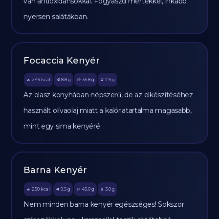
van antioxidánsokkal. Fogyaszd mértékkel, inkább
nyersen salátákban.
Focaccia Kenyér
249
kcal
8.8
g
35.8
g
7.9
g
🔥
🥩
🥔
🫒
Az olasz konyhában népszerű, de az elkészítéséhez
használt olívaolaj miatt a kalóriatartalma magasabb,
mint egy sima kenyéré.
Barna Kenyér
250
kcal
9.5
g
45.0
g
3.0
g
🔥
🥩
🥔
🫒
Nem minden barna kenyér egészséges! Sokszor