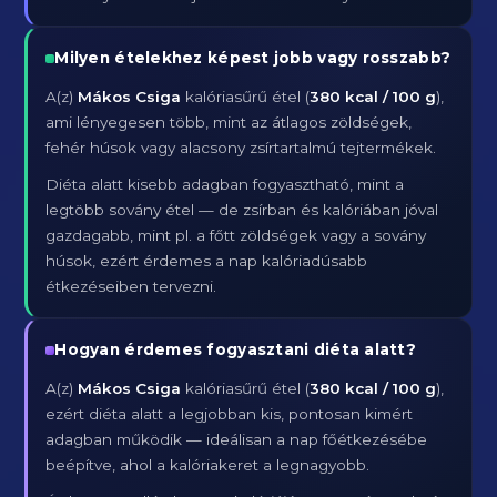
Milyen ételekhez képest jobb vagy rosszabb?
A(z)
Mákos Csiga
kalóriasűrű étel (
380 kcal / 100 g
),
ami lényegesen több, mint az átlagos zöldségek,
fehér húsok vagy alacsony zsírtartalmú tejtermékek.
Diéta alatt kisebb adagban fogyasztható, mint a
legtöbb sovány étel — de zsírban és kalóriában jóval
gazdagabb, mint pl. a főtt zöldségek vagy a sovány
húsok, ezért érdemes a nap kalóriadúsabb
étkezéseiben tervezni.
Hogyan érdemes fogyasztani diéta alatt?
A(z)
Mákos Csiga
kalóriasűrű étel (
380 kcal / 100 g
),
ezért diéta alatt a legjobban kis, pontosan kimért
adagban működik — ideálisan a nap főétkezésébe
beépítve, ahol a kalóriakeret a legnagyobb.