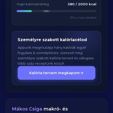
Napi kalóriamérleg
380
/
2000
kcal
19
% a napi célodból
Személyre szabott kalóriacélod
Appunk megmutatja hány kalóriát egyél
fogyásra & izomépítésre, szerezd meg
személyre szabott kalória terved és válogass
több száz receptünk közül!
Kalória tervem megkapom
Mákos Csiga
makró- és