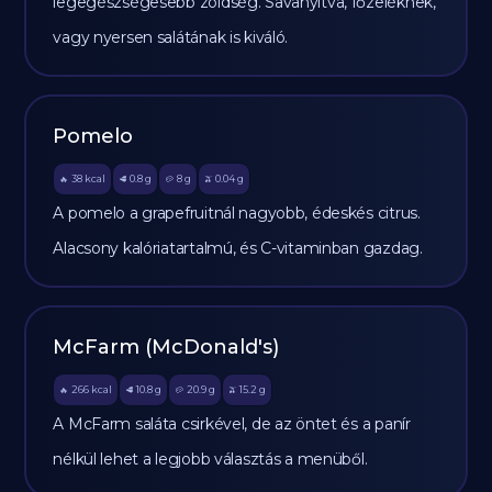
legegészségesebb zöldség. Savanyítva, főzeléknek,
vagy nyersen salátának is kiváló.
Pomelo
38
kcal
0.8
g
8
g
0.04
g
🔥
🥩
🥔
🫒
A pomelo a grapefruitnál nagyobb, édeskés citrus.
Alacsony kalóriatartalmú, és C-vitaminban gazdag.
McFarm (McDonald's)
266
kcal
10.8
g
20.9
g
15.2
g
🔥
🥩
🥔
🫒
A McFarm saláta csirkével, de az öntet és a panír
nélkül lehet a legjobb választás a menüből.