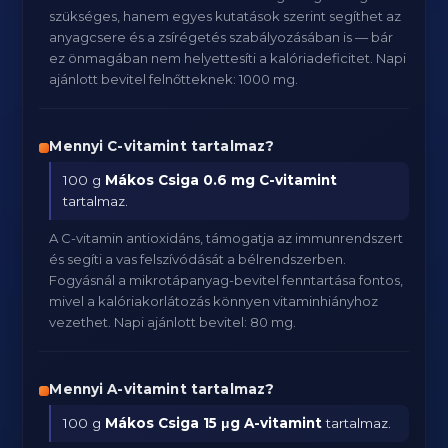
szükséges, hanem egyes kutatások szerint segíthet az
anyagcsere és a zsírégetés szabályozásában is — bár
ez önmagában nem helyettesíti a kalóriadeficitet. Napi
ajánlott bevitel felnőtteknek: 1000 mg.
Mennyi C-vitamint tartalmaz?
100 g
Mákos Csiga
0.6 mg C-vitamint
tartalmaz.
A C-vitamin antioxidáns, támogatja az immunrendszert
és segíti a vas felszívódását a bélrendszerben.
Fogyásnál a mikrotápanyag-bevitel fenntartása fontos,
mivel a kalóriakorlátozás könnyen vitaminhiányhoz
vezethet. Napi ajánlott bevitel: 80 mg.
Mennyi A-vitamint tartalmaz?
100 g
Mákos Csiga
15 μg A-vitamint
tartalmaz.