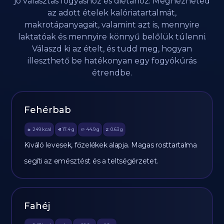
jó választás fogyáshoz és diétához. Megnézheted
az adott ételek kalóriatartalmát,
makrotápanyagait, valamint azt is, mennyire
laktatóak és mennyire könnyű belőlük túlenni.
Válaszd ki az ételt, és tudd meg, hogyan
illeszthető be hatékonyan egy fogyókúrás
étrendbe.
Fehérbab
249
kcal
17.4
g
44.9
g
0.63
g
🔥
🥩
🥔
🫒
Kiváló levesek, főzelékek alapja. Magas rosttartalma
segíti az emésztést és a teltségérzetet.
Fahéj