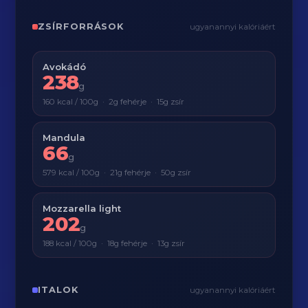
ZSÍRFORRÁSOK
ugyanannyi kalóriáért
Avokádó
238
g
160 kcal / 100g · 2g fehérje · 15g zsír
Mandula
66
g
579 kcal / 100g · 21g fehérje · 50g zsír
Mozzarella light
202
g
188 kcal / 100g · 18g fehérje · 13g zsír
ITALOK
ugyanannyi kalóriáért