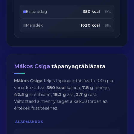
Ez az adag
380 kcal
19%
Maradék
1620 kcal
81%
Mákos Csiga
tápanyagtáblázata
Mákos Csiga
teljes tápanyagtáblázata 100 g-ra
vonatkoztatva:
380 kcal
kalória,
7.8 g
fehérje,
42.5 g
szénhidrát,
18.2 g
zsír,
2.7 g
rost.
Változtasd a mennyiséget a kalkulátorban az
értékek frissítéséhez.
ALAPMAKRÓK