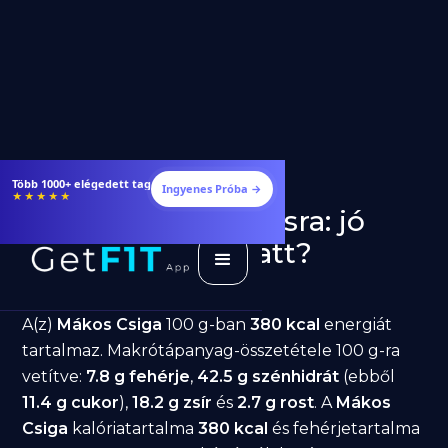
Étrendek, receptek és edzéstervek
Ingyenes Próba →
★★★★★
Mákos Csiga fogyásra: jó
választás diéta alatt?
GetFIT App
Írta -
March 19, 2026
A(z)
Mákos Csiga
100 g-ban
380 kcal
energiát
tartalmaz. Makrótápanyag-összetétele 100 g-ra
vetítve:
7.8 g fehérje
,
42.5 g szénhidrát
(ebből
11.4 g cukor
),
18.2 g zsír
és
2.7 g rost
. A
Mákos
Csiga
kalóriatartalma
380 kcal
és fehérjetartalma