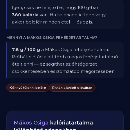
Igen, csak ne felejtsd el, hogy 100 g-ban
380 kalória
van. Ha kalóriadeficitben vagy,
akkor belefér minden étel — és ez is.
MENNYI A MÁKOS CSIGA FEHÉRJETARTALMA?
7.8 g / 100 g
a Mákos Csiga fehérjetartalma.
Próbálj diétád alatt több magas fehérjetartalmú
ételt enni — ez segíthet az éhségérzet
csökkentésében és izomzatod megőrzésében.
Könnyű túlenni belőle
Ritkán ajánlott diétában
Mákos Csiga
kalóriatartalma