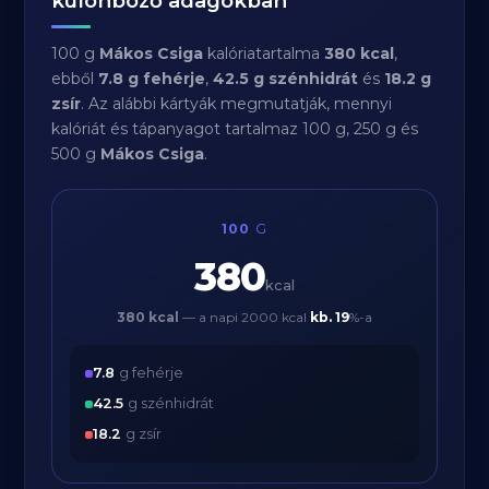
különböző adagokban
100 g
Mákos Csiga
kalóriatartalma
380 kcal
,
ebből
7.8 g fehérje
,
42.5 g szénhidrát
és
18.2 g
zsír
. Az alábbi kártyák megmutatják, mennyi
kalóriát és tápanyagot tartalmaz 100 g, 250 g és
500 g
Mákos Csiga
.
100
G
380
kcal
380 kcal
— a napi 2000 kcal
kb.
19
%-a
7.8
g fehérje
42.5
g szénhidrát
18.2
g zsír