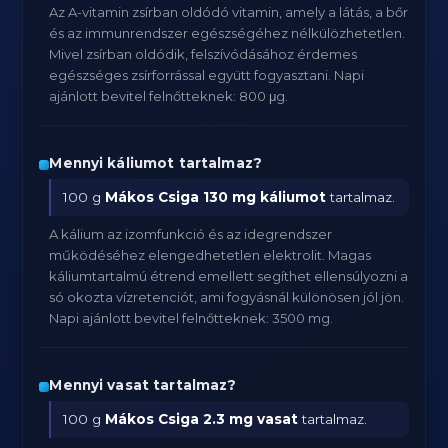
Az A-vitamin zsírban oldódó vitamin, amely a látás, a bőr
és az immunrendszer egészségéhez nélkülözhetetlen.
Mivel zsírban oldódik, felszívódásához érdemes
egészséges zsírforrással együtt fogyasztani. Napi
ajánlott bevitel felnőtteknek: 800 μg.
Mennyi káliumot tartalmaz?
100 g
Mákos Csiga
130 mg káliumot
tartalmaz.
A kálium az izomfunkció és az idegrendszer
működéséhez elengedhetetlen elektrolit. Magas
káliumtartalmú étrend emellett segíthet ellensúlyozni a
só okozta vízretenciót, ami fogyásnál különösen jól jön.
Napi ajánlott bevitel felnőtteknek: 3500 mg.
Mennyi vasat tartalmaz?
100 g
Mákos Csiga
2.3 mg vasat
tartalmaz.