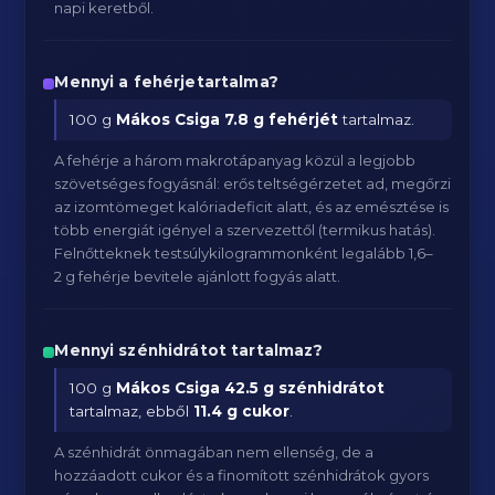
napi keretből.
Mennyi a fehérjetartalma?
100 g
Mákos Csiga
7.8 g fehérjét
tartalmaz.
A fehérje a három makrotápanyag közül a legjobb
szövetséges fogyásnál: erős teltségérzetet ad, megőrzi
az izomtömeget kalóriadeficit alatt, és az emésztése is
több energiát igényel a szervezettől (termikus hatás).
Felnőtteknek testsúlykilogrammonként legalább 1,6–
2 g fehérje bevitele ajánlott fogyás alatt.
Mennyi szénhidrátot tartalmaz?
100 g
Mákos Csiga
42.5 g szénhidrátot
tartalmaz, ebből
11.4 g cukor
.
A szénhidrát önmagában nem ellenség, de a
hozzáadott cukor és a finomított szénhidrátok gyors