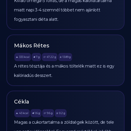
Kiváló omega-3 forrás, de a magas kalóriatartalma
miatt napi 3-4 szemnél többet nem ajánlott
fogyasztani diéta alatt.
Mákos Rétes
333
kcal
7
g
47.22
g
13.89
g
🔥
🥩
🥔
🫒
A rétes tésztája és a mákos töltelék miatt ez is egy
kalóriadús desszert.
Cékla
43
kcal
1.6
g
9.6
g
0.2
g
🔥
🥩
🥔
🫒
Magas a cukortartalma a zöldségek között, de tele