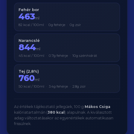
Fehér bor
463
ml
82 kcal / 100ml · 0g fehérje · 0g zsír
Narancslé
844
ml
45 kcal / 100ml · 0.7g fehérje · 10g szénhidrát
Tej (2,8%)
760
ml
50 kcal / 100ml · 3.4g fehérje · 2.8g zsír
Az értékek tájékoztató jellegűek, 100 g
Mákos Csiga
kalóriatartalmán (
380 kcal
) alapulnak. A kiválasztott
adag változtatásakor az egyenértékek automatikusan
frissülnek.