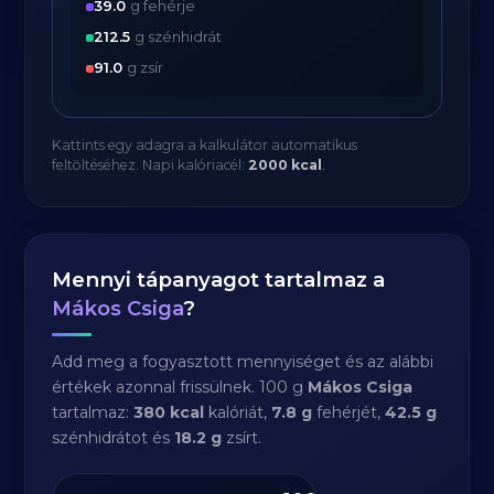
39.0
g fehérje
212.5
g szénhidrát
91.0
g zsír
Kattints egy adagra a kalkulátor automatikus
feltöltéséhez. Napi kalóriacél:
2000 kcal
.
Mennyi tápanyagot tartalmaz a
Mákos Csiga
?
Add meg a fogyasztott mennyiséget és az alábbi
értékek azonnal frissülnek. 100 g
Mákos Csiga
tartalmaz:
380 kcal
kalóriát,
7.8 g
fehérjét,
42.5 g
szénhidrátot és
18.2 g
zsírt.