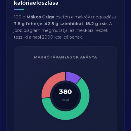
kalóriaeloszlása
100 g
Mákos Csiga
esetén a makrók megoszlása:
7.8 g fehérje
,
42.5 g szénhidrát
,
18.2 g zsír
. A
jobb diagram megmutatja, ez mekkora részét
teszi ki a napi 2000 kcal célodnak.
MAKRÓTÁPANYAGOK ARÁNYA
380
kcal