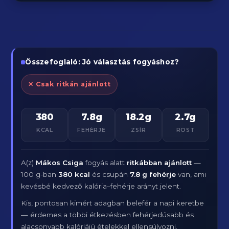
Összefoglaló: Jó választás fogyáshoz?
✕ Csak ritkán ajánlott
380
7.8g
18.2g
2.7g
KCAL
FEHÉRJE
ZSÍR
ROST
A(z)
Mákos Csiga
fogyás alatt
ritkábban ajánlott
—
100 g-ban
380 kcal
és csupán
7.8 g fehérje
van, ami
kevésbé kedvező kalória–fehérje arányt jelent.
Kis, pontosan kimért adagban belefér a napi keretbe
— érdemes a többi étkezésben fehérjedúsabb és
alacsonyabb kalóriájú ételekkel ellensúlyozni.