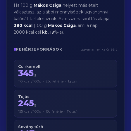
Ha 100 g
Mákos Csiga
helyett más ételt
választasz, az alábbi mennyiségek ugyanannyi
kalóriát tartalmaznak. Az összehasonlítás alapja:
380 kcal
(100 g
Mákos Csiga
, ami a napi
2000 kcal cél
kb.
19
%-a).
FEHÉRJEFORRÁSOK
ugyanannyi kalóriáért
Csirkemell
345
g
110 kcal / 100g · 23g fehérje · 1g zsír
Tojás
245
g
155 kcal / 100g · 13g fehérje · 11g zsír
Sovány túró