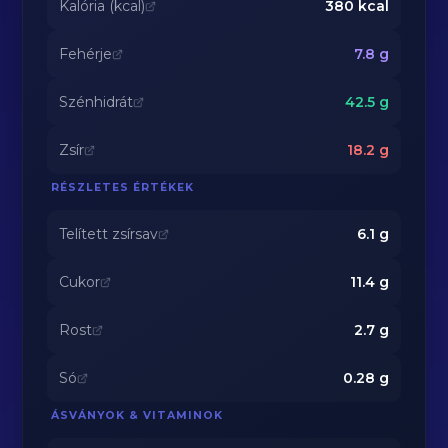
Kalória (kcal)
380
kcal
Fehérje
7.8
g
Szénhidrát
42.5
g
Zsír
18.2
g
RÉSZLETES ÉRTÉKEK
Telített zsírsav
6.1
g
Cukor
11.4
g
Rost
2.7
g
Só
0.28
g
ÁSVÁNYOK & VITAMINOK