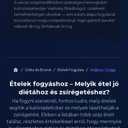
A vas az oxigénszállításhoz szükséges hemoglobin
kulcsösszetevője. Vashiány fáradtságot, csökkent
terhelhetőséget okozhat — ami edzés alapú fogyásnál
közvetlenül rontja a teljesítményt. Napi ajánlott bevitel:
nőknek 18 mg, férfiaknak 10 mg.
Mákos Csiga
Diéta és Étrend
Ételek Fogyásra
Ételek fogyáshoz – Melyik étel jó
diétához és zsírégetéshez?
Ha fogyni szeretnél, fontos tudni, mely ételek
segítik a kalóriadeficitet és melyek lassíthatják a
zsírégetést. Ebben a listában több száz ételt
találsz, részletes értékeléssel arról, hogy mennyire