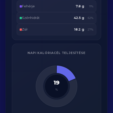
Fehérje
7.8 g
11%
Szénhidrát
42.5 g
62%
Zsír
18.2 g
27%
NAPI KALÓRIACÉL TELJESÍTÉSE
19
%