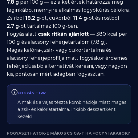
7.8 g
per 100 g — ez a két érték határozza meg
leginkább, mennyire alkalmas fogyókúrás célokra.
Zsírból
18.2 g
-ot, cukorból
11.4 g
-ot és rostból
2.7 g
-ot tartalmaz 100 g-ban.
Fogyás alatt
csak ritkán ajánlott
— 380 kcal per
100 g és alacsony fehérjetartalom (7.8 g).
Magas kalória-, zsír- vagy cukortartalma és
alacsony fehérjeprofilja miatt fogyáskor érdemes
fehérjedúsabb alternatívát keresni, vagy nagyon
kis, pontosan mért adagban fogyasztani.
FOGYÁS TIPP
A mák és a vajas tészta kombinációja miatt magas
a zsír- és kalóriatartalma. Inkább desszertként
kezeld.
FOGYASZTHATOK-E MÁKOS CSIGA-T HA FOGYNI AKAROK?