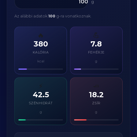
g
Az alábbi adatok
100
g-ra vonatkoznak.
🔥
💪
380
7.8
KALÓRIA
FEHÉRJE
kcal
g
⚡
🧈
42.5
18.2
SZÉNHIDRÁT
ZSÍR
g
g