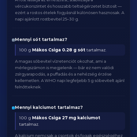
vércukorszintet és hosszabb teltségérzetet biztosít —
ezért a rostos ételek fogyásnál különösen hasznosak. A
napi ajánlott rostbevitel 25–30 g.
Mennyi sót tartalmaz?
100 g
Mákos Csiga
0.28 g sót
tartalmaz.
A magas sóbevitel vízretenciót okozhat, ami a
mérlegszámon is megjelenik — bár ez nem valódi
zsírgyarapodás, a puffadás és a nehézség érzése
kellemetlen. A WHO napi legfeljebb 5 g sóbevitelt ajánl
felnőtteknek.
Mennyi kalciumot tartalmaz?
100 g
Mákos Csiga
27 mg kalciumot
tartalmaz.
A kalcium nemcsak a csontok és fogak egészségéhez