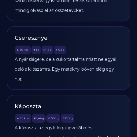
színezékkel vagy karamellel teszik sötétebbé,
mindig olvasd el az összetevőket.
Cseresznye
50
kcal
1
g
12
g
0.3
g
🔥
🥩
🥔
🫒
A nyár slágere, de a cukortartalma miatt ne egyél
belőle kilószámra. Egy maréknyi bőven elég egy
nap.
Káposzta
25
kcal
1,44
g
5,58
g
0,12
g
🔥
🥩
🥔
🫒
A káposzta az egyik legalapvetőbb és