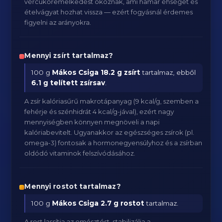
vércukoremelkedést okoznak, ami hamar éhséget és
ételvágyat hozhat vissza — ezért fogyásnál érdemes
figyelni az arányokra.
Mennyi zsírt tartalmaz?
100 g
Mákos Csiga
18.2 g zsírt
tartalmaz, ebből
6.1 g telített zsírsav
.
A zsír kalóriasűrű makrotápanyag (9 kcal/g, szemben a
fehérje és szénhidrát 4 kcal/g-jával), ezért nagy
mennyiségben könnyen megnöveli a napi
kalóriabevitelt. Ugyanakkor az egészséges zsírok (pl.
omega-3) fontosak a hormonegyensúlyhoz és a zsírban
oldódó vitaminok felszívódásához.
Mennyi rostot tartalmaz?
100 g
Mákos Csiga
2.7 g rostot
tartalmaz.
A rost lassítja az emésztést, stabilizálja a