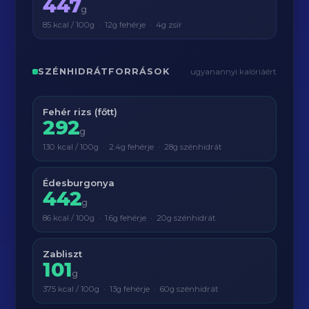
447
g
85 kcal / 100g · 12g fehérje · 4g zsír
SZÉNHIDRÁTFORRÁSOK
ugyanannyi kalóriáért
Fehér rizs (főtt)
292
g
130 kcal / 100g · 2.4g fehérje · 28g szénhidrát
Édesburgonya
442
g
86 kcal / 100g · 1.6g fehérje · 20g szénhidrát
Zabliszt
101
g
375 kcal / 100g · 13g fehérje · 60g szénhidrát