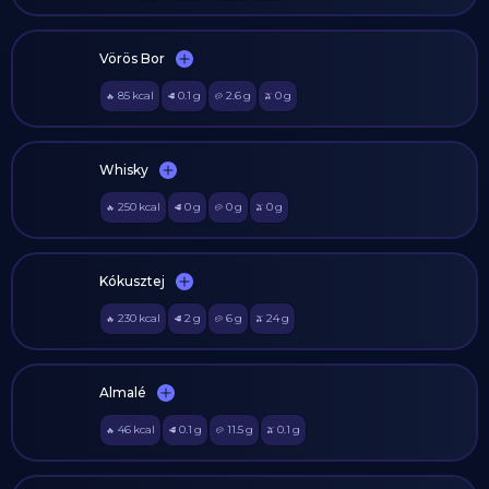
Vörös Bor
85
kcal
0.1
g
2.6
g
0
g
🔥
🥩
🥔
🫒
Whisky
250
kcal
0
g
0
g
0
g
🔥
🥩
🥔
🫒
Kókusztej
230
kcal
2
g
6
g
24
g
🔥
🥩
🥔
🫒
Almalé
46
kcal
0.1
g
11.5
g
0.1
g
🔥
🥩
🥔
🫒