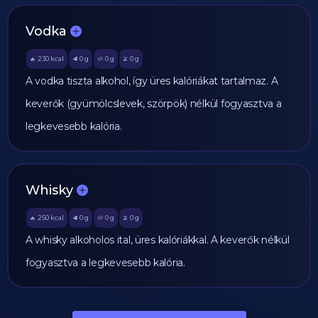
Vodka
230
kcal
0
g
0
g
0
g
🔥
🥩
🥔
🫒
A vodka tiszta alkohol, így üres kalóriákat tartalmaz. A
keverők (gyümölcslevek, szörpök) nélkül fogyasztva a
legkevesebb kalória.
Whisky
250
kcal
0
g
0
g
0
g
🔥
🥩
🥔
🫒
A whisky alkoholos ital, üres kalóriákkal. A keverők nélkül
fogyasztva a legkevesebb kalória.