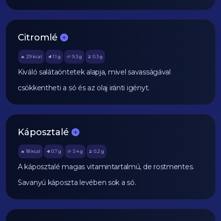
Citromlé
29
kcal
1.1
g
9.3
g
0.3
g
🔥
🥩
🥔
🫒
Kiváló salátaöntetek alapja, mivel savasságával
csökkentheti a só és az olaj iránti igényt.
Káposztalé
18
kcal
0.7
g
3.4
g
0.2
g
🔥
🥩
🥔
🫒
A káposztalé magas vitamintartalmú, de rostmentes.
Savanyú káposzta levében sok a só.