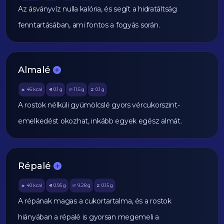
Az ásványvíz nulla kalória, és segít a hidratáltság
fenntartásában, ami fontos a fogyás során.
Almalé
46
kcal
0.1
g
11.5
g
0.1
g
🔥
🥩
🥔
🫒
A rostok nélküli gyümölcslé gyors vércukorszint-
emelkedést okozhat, inkább egyek egész almát.
Répalé
40
kcal
0.95
g
9.28
g
0.15
g
🔥
🥩
🥔
🫒
A répának magas a cukortartalma, és a rostok
hiányában a répalé is gyorsan megemeli a