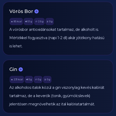
Vörös Bor
85
kcal
0.1
g
2.6
g
0
g
🔥
🥩
🥔
🫒
A vörösbor antioxidánsokat tartalmaz, de alkoholt is.
Mértékkel fogyasztva (napi 1-2 dl) akár jótékony hatású
is lehet.
Gin
231
kcal
0
g
0
g
0
g
🔥
🥩
🥔
🫒
Az alkoholos italok közül a gin viszonylag kevés kalóriát
tartalmaz, de a keverők (tonik, gyümölcslevek)
jelentősen megnövelhetik az ital kalóriatartalmát.