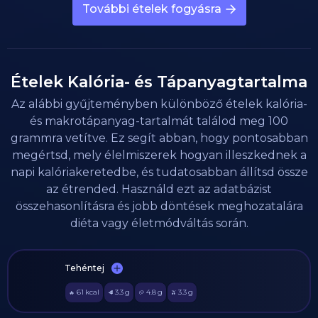
További ételek fogyásra
Ételek Kalória- és Tápanyagtartalma
Az alábbi gyűjteményben különböző ételek kalória-
és makrotápanyag-tartalmát találod meg 100
grammra vetítve. Ez segít abban, hogy pontosabban
megértsd, mely élelmiszerek hogyan illeszkednek a
napi kalóriakeretedbe, és tudatosabban állítsd össze
az étrended. Használd ezt az adatbázist
összehasonlításra és jobb döntések meghozatalára
diéta vagy életmódváltás során.
Tehéntej
61
kcal
3.3
g
4.8
g
3.3
g
🔥
🥩
🥔
🫒