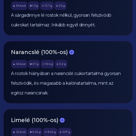
54
kcal
1.3
g
12.7
g
0.3
g
🔥
🥩
🥔
🫒
A sárgadinnye lé rostok nélkül, gyorsan felszívódó
cukrokat tartalmaz. Inkább egyél dinnyét.
Narancslé (100%-os)
45
kcal
0.7
g
10.4
g
0.2
g
🔥
🥩
🥔
🫒
A rostok hiányában a narancslé cukortartalma gyorsan
felszívódik, és magasabb a kalóriatartalma, mint az
egész narancsnak.
Limelé (100%-os)
25
kcal
0.42
g
8.42
g
0.07
g
🔥
🥩
🥔
🫒