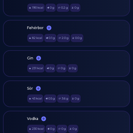
190
kcal
0
g
0.2
g
0
g
🔥
🥩
🥔
🫒
Fehérbor
82
kcal
0.1
g
2.0
g
0.0
g
🔥
🥩
🥔
🫒
Gin
231
kcal
0
g
0
g
0
g
🔥
🥩
🥔
🫒
Sör
43
kcal
0.5
g
3.6
g
0
g
🔥
🥩
🥔
🫒
Vodka
230
kcal
0
g
0
g
0
g
🔥
🥩
🥔
🫒