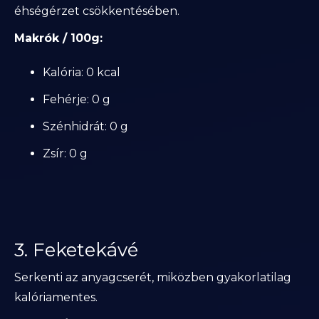
éhségérzet csökkentésében.
Makrók / 100g:
Kalória: 0 kcal
Fehérje: 0 g
Szénhidrát: 0 g
Zsír: 0 g
3. Feketekávé
Serkenti az anyagcserét, miközben gyakorlatilag
kalóriamentes.