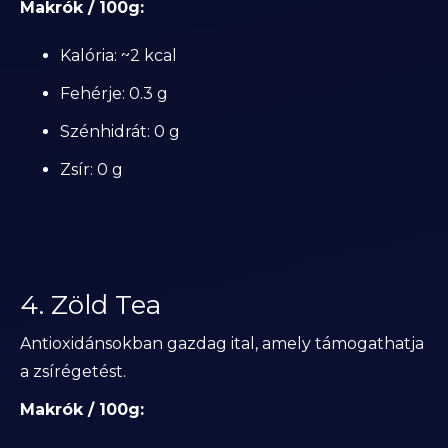
Makrók / 100g:
Kalória: ~2 kcal
Fehérje: 0.3 g
Szénhidrát: 0 g
Zsír: 0 g
4. Zöld Tea
Antioxidánsokban gazdag ital, amely támogathatja
a zsírégetést.
Makrók / 100g: