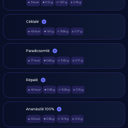
9
kcal
0.12
g
1.67
g
0.18
g
🔥
🥩
🥔
🫒
Céklalé
43
kcal
1.61
g
9.56
g
0.17
g
🔥
🥩
🥔
🫒
Paradicsomlé
17
kcal
0.85
g
3.92
g
0.17
g
🔥
🥩
🥔
🫒
Répalé
40
kcal
0.95
g
9.28
g
0.15
g
🔥
🥩
🥔
🫒
Ananászlé 100%
53
kcal
0.36
g
12.9
g
0.12
g
🔥
🥩
🥔
🫒