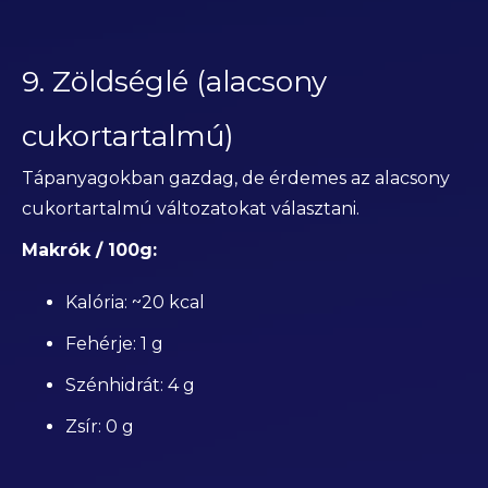
9. Zöldséglé (alacsony
cukortartalmú)
Tápanyagokban gazdag, de érdemes az alacsony
cukortartalmú változatokat választani.
Makrók / 100g:
Kalória: ~20 kcal
Fehérje: 1 g
Szénhidrát: 4 g
Zsír: 0 g