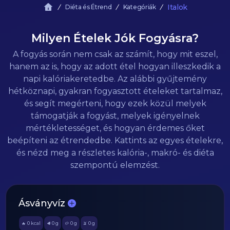
Italok
Diéta és Étrend
Kategóriák
Milyen Ételek Jók Fogyásra?
A fogyás során nem csak az számít, hogy mit eszel,
hanem az is, hogy az adott étel hogyan illeszkedik a
napi kalóriakeretedbe. Az alábbi gyűjtemény
hétköznapi, gyakran fogyasztott ételeket tartalmaz,
és segít megérteni, hogy ezek közül melyek
támogatják a fogyást, melyek igényelnek
mértékletességet, és hogyan érdemes őket
beépíteni az étrendedbe. Kattints az egyes ételekre,
és nézd meg a részletes kalória-, makró- és diéta
szempontú elemzést.
Ásványvíz
0
kcal
0
g
0
g
0
g
🔥
🥩
🥔
🫒