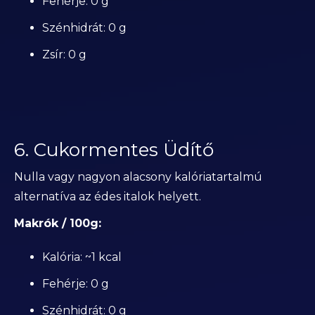
Fehérje: 0 g
Szénhidrát: 0 g
Zsír: 0 g
6. Cukormentes Üdítő
Nulla vagy nagyon alacsony kalóriatartalmú
alternatíva az édes italok helyett.
Makrók / 100g:
Kalória: ~1 kcal
Fehérje: 0 g
Szénhidrát: 0 g