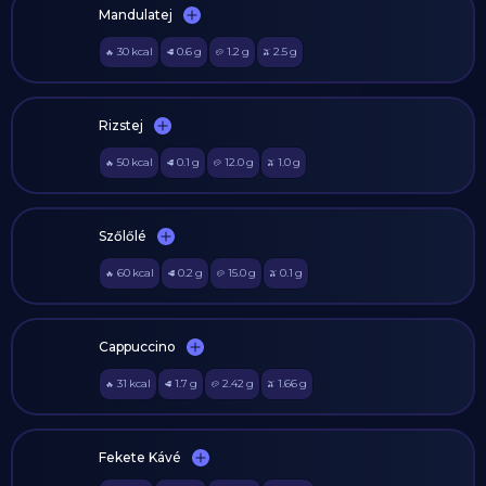
Mandulatej
30
kcal
0.6
g
1.2
g
2.5
g
🔥
🥩
🥔
🫒
Rizstej
50
kcal
0.1
g
12.0
g
1.0
g
🔥
🥩
🥔
🫒
Szőlőlé
60
kcal
0.2
g
15.0
g
0.1
g
🔥
🥩
🥔
🫒
Cappuccino
31
kcal
1.7
g
2.42
g
1.66
g
🔥
🥩
🥔
🫒
Fekete Kávé