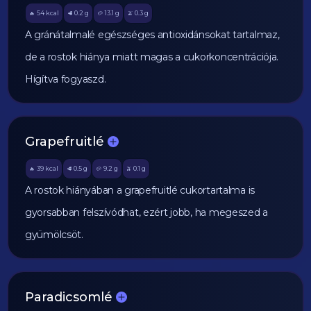
54
kcal
0.2
g
13.1
g
0.3
g
🔥
🥩
🥔
🫒
A gránátalmalé egészséges antioxidánsokat tartalmaz,
de a rostok hiánya miatt magas a cukorkoncentrációja.
Hígítva fogyaszd.
Grapefruitlé
39
kcal
0.5
g
9.2
g
0.1
g
🔥
🥩
🥔
🫒
A rostok hiányában a grapefruitlé cukortartalma is
gyorsabban felszívódhat, ezért jobb, ha megeszed a
gyümölcsöt.
Paradicsomlé