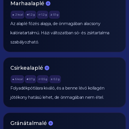
Marhaalaplé
2
kcal
1.2
g
1.2
g
0.1
g
🔥
🥩
🥔
🫒
Az alaplé főzés alapja, de önmagában alacsony
kalóriatartalmú. Házi változatban só- és zsírtartalma
szabályozható.
Csirkealaplé
6
kcal
0.7
g
0.5
g
0.2
g
🔥
🥩
🥔
🫒
Folyadékpótlásra kiváló, és a benne lévő kollagén
jótékony hatású lehet, de önmagában nem étel.
Gránátalmalé