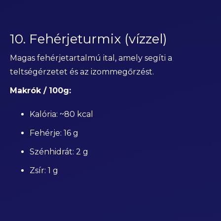
10. Fehérjeturmix (vízzel)
Magas fehérjetartalmú ital, amely segíti a
teltségérzetet és az izommegőrzést.
Makrók / 100g:
Kalória: ~80 kcal
Fehérje: 16 g
Szénhidrát: 2 g
Zsír: 1 g