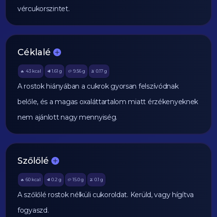
vércukorszintet.
Céklalé
43
kcal
1.61
g
9.56
g
0.17
g
🔥
🥩
🥔
🫒
A rostok hiányában a cukrok gyorsan felszívódnak
belőle, és a magas oxaláttartalom miatt érzékenyeknek
nem ajánlott nagy mennyiség.
Szőlőlé
60
kcal
0.2
g
15.0
g
0.1
g
🔥
🥩
🥔
🫒
A szőlőlé rostok nélküli cukoroldat. Kerüld, vagy hígítva
fogyaszd.