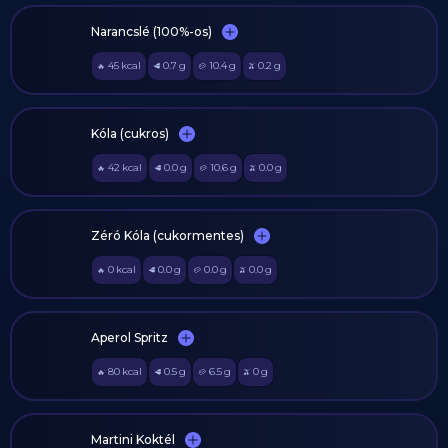
Narancslé (100%-os)
45
kcal
0.7
g
10.4
g
0.2
g
🔥
🥩
🥔
🫒
Kóla (cukros)
42
kcal
0.0
g
10.6
g
0.0
g
🔥
🥩
🥔
🫒
Zéró Kóla (cukormentes)
0
kcal
0.0
g
0.0
g
0.0
g
🔥
🥩
🥔
🫒
Aperol Spritz
80
kcal
0.5
g
6.5
g
0
g
🔥
🥩
🥔
🫒
Martini Koktél