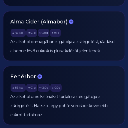
Alma Cider (Almabor)
46
kcal
0.1
g
3.8
g
0.1
g
🔥
🥩
🥔
🫒
Az alkohol önmagában is gátolja a zsírégetést, ráadásul
a benne lévő cukrok is plusz kalóriát jelentenek.
Fehérbor
82
kcal
0.1
g
2.0
g
0.0
g
🔥
🥩
🥔
🫒
Az alkohol üres kalóriákat tartalmaz és gátolja a
zsírégetést. Ha iszol, egy pohár vörösbor kevesebb
cukrot tartalmaz.