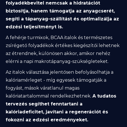
folyadékbevitel nemcsak a hidratációt
biztosítja, hanem támogatja az anyagcserét,
segíti a tápanyag-szállítást és optimalizálja az
edzési teljesítményt is.
A fehérje turmixok, BCAA italok és természetes
zsírégető folyadékok értékes kiegészítői lehetnek
az étrendnek, különösen akkor, amikor nehéz
elérni a napi makrotápanyag-szükségleteket.
Az italok választása jelentősen befolyásolhatja a
kalóriamérleget - míg egyesek támogatják a
fogyást, mások váratlanul magas
kalóriatartalommal rendelkezhetnek.
A tudatos
tervezés segíthet fenntartani a
kalóriadeficitet, javítani a regenerációt és
fokozni az edzési eredményeket.