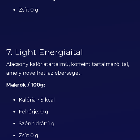
Zsír: 0 g
7. Light Energiaital
Alacsony kalóriatartalmú, koffeint tartalmazó ital,
amely növelheti az éberséget.
Makrók / 100g:
Kalória: ~5 kcal
Fehérje: 0 g
Szénhidrát: 1 g
Zsír: 0 g