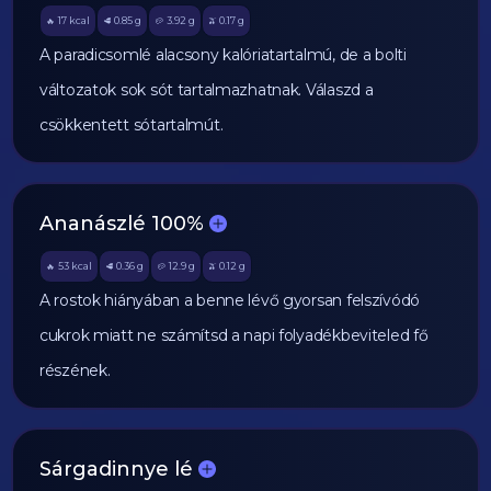
17
kcal
0.85
g
3.92
g
0.17
g
🔥
🥩
🥔
🫒
A paradicsomlé alacsony kalóriatartalmú, de a bolti
változatok sok sót tartalmazhatnak. Válaszd a
csökkentett sótartalmút.
Ananászlé 100%
53
kcal
0.36
g
12.9
g
0.12
g
🔥
🥩
🥔
🫒
A rostok hiányában a benne lévő gyorsan felszívódó
cukrok miatt ne számítsd a napi folyadékbeviteled fő
részének.
Sárgadinnye lé