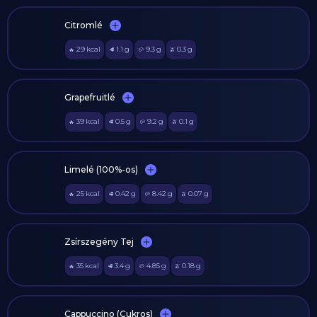
Citromlé
29
kcal
1.1
g
9.3
g
0.3
g
🔥
🥩
🥔
🫒
Grapefruitlé
39
kcal
0.5
g
9.2
g
0.1
g
🔥
🥩
🥔
🫒
Limelé (100%-os)
25
kcal
0.42
g
8.42
g
0.07
g
🔥
🥩
🥔
🫒
Zsírszegény Tej
35
kcal
3.4
g
4.85
g
0.18
g
🔥
🥩
🥔
🫒
Cappuccino (Cukros)