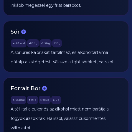
inkább megeszel egy friss barackot.
Sör
43
kcal
0.5
g
3.6
g
0
g
🔥
🥩
🥔
🫒
A sör üres kalóriákat tartalmaz, és alkoholtartalma
gátolja a zsírégetést. Válaszd a light söröket, ha iszol.
Forralt Bor
95
kcal
0.1
g
8.5
g
0
g
🔥
🥩
🥔
🫒
A téli ital a cukor és az alkohol miatt nem barátja a
fogyókúrázóknak. Ha iszol, válassz cukormentes
változatot.