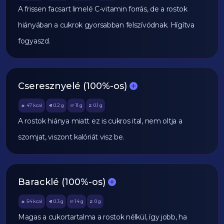
A frissen facsart limelé C-vitamin forrás, de a rostok
hiányában a cukrok gyorsabban felszívódnak. Hígítva
fogyaszd.
Cseresznyelé (100%-os)
47
kcal
0.2
g
11
g
0.1
g
🔥
🥩
🥔
🫒
A rostok hiánya miatt ez is cukros ital, nem oltja a
szomjat, viszont kalóriát visz be.
Baracklé (100%-os)
54
kcal
0.3
g
14
g
0
g
🔥
🥩
🥔
🫒
Magas a cukortartalma a rostok nélkül, így jobb, ha