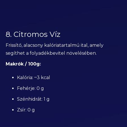
8. Citromos Víz
Frissítő, alacsony kalóriatartalmú ital, amely
segíthet a folyadékbevitel növelésében.
Makrók / 100g:
Kalória: ~3 kcal
Fehérje: 0 g
Szénhidrát: 1 g
Zsír: 0 g