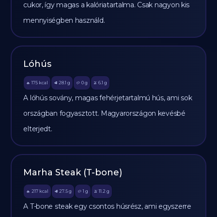
cukor, így magas a kalóriatartalma. Csak nagyon kis
mennyiségben használd.
Lóhús
175
kcal
28.1
g
0
g
6.1
g
🔥
🥩
🥔
🫒
A lóhús sovány, magas fehérjetartalmú hús, ami sok
országban fogyasztott. Magyarországon kevésbé
elterjedt.
Marha Steak (T-bone)
217
kcal
27.5
g
1
g
11.2
g
🔥
🥩
🥔
🫒
A T-bone steak egy csontos húsrész, ami egyszerre