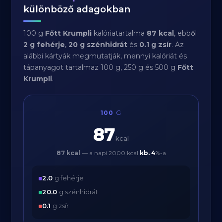
különböző adagokban
100 g
Főtt Krumpli
kalóriatartalma
87 kcal
, ebből
2 g fehérje
,
20 g szénhidrát
és
0.1 g zsír
. Az
alábbi kártyák megmutatják, mennyi kalóriát és
tápanyagot tartalmaz 100 g, 250 g és 500 g
Főtt
Krumpli
.
100
G
87
kcal
87 kcal
— a napi 2000 kcal
kb.
4
%-a
2.0
g fehérje
20.0
g szénhidrát
0.1
g zsír