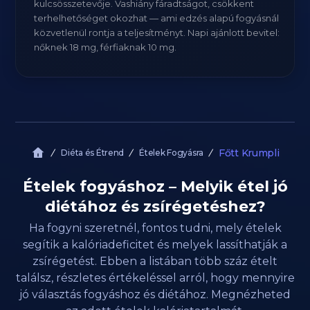
kulcsösszetevője. Vashiány fáradtságot, csökkent
terhelhetőséget okozhat — ami edzés alapú fogyásnál
közvetlenül rontja a teljesítményt. Napi ajánlott bevitel:
nőknek 18 mg, férfiaknak 10 mg.
Főtt Krumpli
Diéta és Étrend
Ételek Fogyásra
Ételek fogyáshoz – Melyik étel jó
diétához és zsírégetéshez?
Ha fogyni szeretnél, fontos tudni, mely ételek
segítik a kalóriadeficitet és melyek lassíthatják a
zsírégetést. Ebben a listában több száz ételt
találsz, részletes értékeléssel arról, hogy mennyire
jó választás fogyáshoz és diétához. Megnézheted