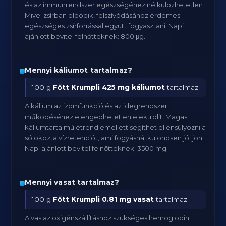
és az immunrendszer egészségéhez nélkülözhetetlen.
Mivel zsírban oldódik, felszívódásához érdemes
egészséges zsírforrással együtt fogyasztani. Napi
ajánlott bevitel felnőtteknek: 800 μg.
Mennyi káliumot tartalmaz?
100 g
Főtt Krumpli
425 mg káliumot
tartalmaz.
A kálium az izomfunkció és az idegrendszer
működéséhez elengedhetetlen elektrolit. Magas
káliumtartalmú étrend emellett segíthet ellensúlyozni a
só okozta vízretenciót, ami fogyásnál különösen jól jön.
Napi ajánlott bevitel felnőtteknek: 3500 mg.
Mennyi vasat tartalmaz?
100 g
Főtt Krumpli
0.81 mg vasat
tartalmaz.
A vas az oxigénszállításhoz szükséges hemoglobin