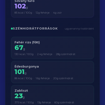
Sovány túró
102
g
85 kcal / 100g · 12g fehérje · 4g zsír
SZÉNHIDRÁTFORRÁSOK
ugyanannyi kalóriáért
Fehér rizs (főtt)
67
g
130 kcal / 100g · 2.4g fehérje · 28g szénhidrát
Édesburgonya
101
g
86 kcal / 100g · 1.6g fehérje · 20g szénhidrát
Zabliszt
23
g
375 kcal / 100g · 13g fehérje · 60g szénhidrát