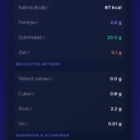
Kalória (kcal)
87
kcal
Fehérje
2.0
g
Szénhidrát
20.0
g
Zsír
0.1
g
RÉSZLETES ÉRTÉKEK
Telített zsírsav
0.0
g
Cukor
0.8
g
Rost
2.2
g
Só
0.01
g
ÁSVÁNYOK & VITAMINOK