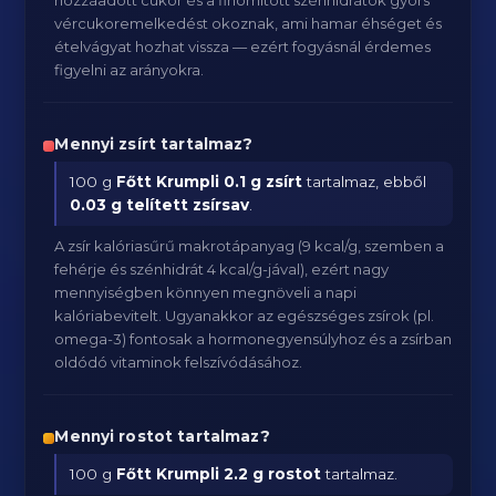
hozzáadott cukor és a finomított szénhidrátok gyors
vércukoremelkedést okoznak, ami hamar éhséget és
ételvágyat hozhat vissza — ezért fogyásnál érdemes
figyelni az arányokra.
Mennyi zsírt tartalmaz?
100 g
Főtt Krumpli
0.1 g zsírt
tartalmaz, ebből
0.03 g telített zsírsav
.
A zsír kalóriasűrű makrotápanyag (9 kcal/g, szemben a
fehérje és szénhidrát 4 kcal/g-jával), ezért nagy
mennyiségben könnyen megnöveli a napi
kalóriabevitelt. Ugyanakkor az egészséges zsírok (pl.
omega-3) fontosak a hormonegyensúlyhoz és a zsírban
oldódó vitaminok felszívódásához.
Mennyi rostot tartalmaz?
100 g
Főtt Krumpli
2.2 g rostot
tartalmaz.