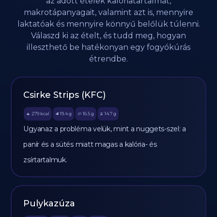
az adott ételek kalóriatartalmát,
makrotápanyagait, valamint azt is, mennyire
laktatóak és mennyire könnyű belőlük túlenni.
Válaszd ki az ételt, és tudd meg, hogyan
illeszthető be hatékonyan egy fogyókúrás
étrendbe.
Csirke Strips (KFC)
279
kcal
19.4
g
16.5
g
14.7
g
🔥
🥩
🥔
🫒
Ugyanaz a probléma velük, mint a nuggets-szel: a
panír és a sütés miatt magas a kalória- és
zsírtartalmuk.
Pulykazúza