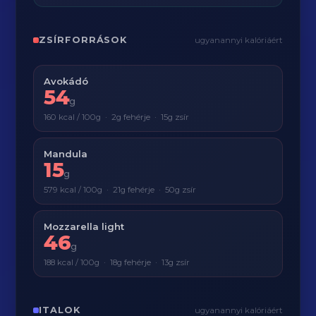
ZSÍRFORRÁSOK
ugyanannyi kalóriáért
Avokádó
54
g
160 kcal / 100g · 2g fehérje · 15g zsír
Mandula
15
g
579 kcal / 100g · 21g fehérje · 50g zsír
Mozzarella light
46
g
188 kcal / 100g · 18g fehérje · 13g zsír
ITALOK
ugyanannyi kalóriáért