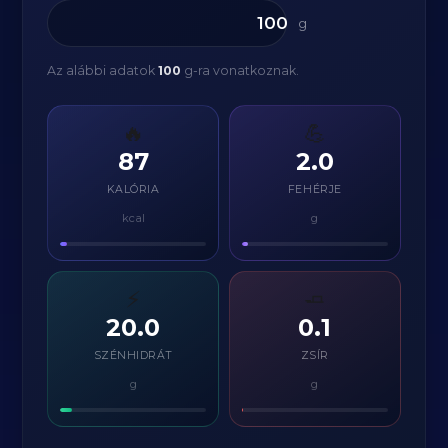
g
Az alábbi adatok
100
g-ra vonatkoznak.
🔥
💪
87
2.0
KALÓRIA
FEHÉRJE
kcal
g
⚡
🧈
20.0
0.1
SZÉNHIDRÁT
ZSÍR
g
g