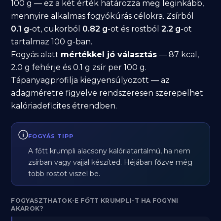
100 g — ez a két érték határozza meg leginkább,
mennyire alkalmas fogyókúrás célokra. Zsírból
0.1 g
-ot, cukorból
0.82 g
-ot és rostból
2.2 g
-ot
tartalmaz 100 g-ban.
Fogyás alatt
mértékkel jó választás
— 87 kcal,
2.0 g fehérje és 0.1 g zsír per 100 g.
Tápanyagprofilja kiegyensúlyozott — az
adagméretre figyelve rendszeresen szerepelhet
kalóriadeficites étrendben.
FOGYÁS TIPP
A főtt krumpli alacsony kalóriatartalmú, ha nem
zsírban vagy vajjal készíted. Héjában főzve még
több rostot viszel be.
FOGYASZTHATOK-E FŐTT KRUMPLI-T HA FOGYNI
AKAROK?