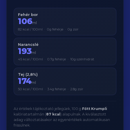
Fehér bor
106
ml
82 kcal / 100ml · 0g fehérje · 0g zsír
Narancslé
193
ml
45 kcal / 100ml · 0.7g fehérje · 10g szénhidrát
Tej (2,8%)
174
ml
50 kcal / 100ml · 3.4g fehérje · 2.8g zsír
Az értékek tájékoztató jellegűek, 100 g
Főtt Krumpli
kalóriatartalmán (
87 kcal
) alapulnak. A kiválasztott
adag változtatásakor az egyenértékek automatikusan
frissülnek.