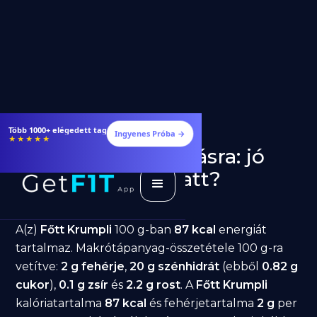
Több 1000+ elégedett tag
Ingyenes Próba →
★★★★★
Főtt Krumpli fogyásra: jó
választás diéta alatt?
GetFIT App
Írta -
March 19, 2026
A(z)
Főtt Krumpli
100 g-ban
87 kcal
energiát
tartalmaz. Makrótápanyag-összetétele 100 g-ra
vetítve:
2 g fehérje
,
20 g szénhidrát
(ebből
0.82 g
cukor
),
0.1 g zsír
és
2.2 g rost
. A
Főtt Krumpli
kalóriatartalma
87 kcal
és fehérjetartalma
2 g
per