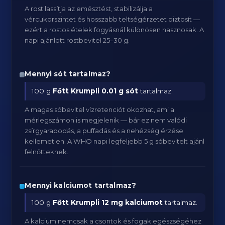
A rost lassítja az emésztést, stabilizálja a
vércukorszintet és hosszabb teltségérzetet biztosít —
ezért a rostos ételek fogyásnál különösen hasznosak. A
napi ajánlott rostbevitel 25–30 g.
Mennyi sót tartalmaz?
100 g
Főtt Krumpli
0.01 g sót
tartalmaz.
A magas sóbevitel vízretenciót okozhat, ami a
mérlegszámon is megjelenik — bár ez nem valódi
zsírgyarapodás, a puffadás és a nehézség érzése
kellemetlen. A WHO napi legfeljebb 5 g sóbevitelt ajánl
felnőtteknek.
Mennyi kalciumot tartalmaz?
100 g
Főtt Krumpli
12 mg kalciumot
tartalmaz.
A kalcium nemcsak a csontok és fogak egészségéhez