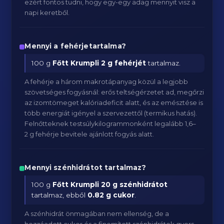
ezért fontos tudni, hogy egy-egy adag mennyit visz a
napi keretből.
Mennyi a fehérjetartalma?
100 g
Főtt Krumpli
2 g fehérjét
tartalmaz.
A fehérje a három makrotápanyag közül a legjobb
szövetséges fogyásnál: erős teltségérzetet ad, megőrzi
az izomtömeget kalóriadeficit alatt, és az emésztése is
több energiát igényel a szervezettől (termikus hatás).
Felnőtteknek testsúlykilogrammonként legalább 1,6–
2 g fehérje bevitele ajánlott fogyás alatt.
Mennyi szénhidrátot tartalmaz?
100 g
Főtt Krumpli
20 g szénhidrátot
tartalmaz, ebből
0.82 g cukor
.
A szénhidrát önmagában nem ellenség, de a