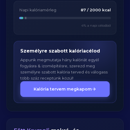
Napi kalóriamérleg
87
/
2000
kcal
4
% a napi célodból
Személyre szabott kalóriacélod
Appunk megmutatja hány kalóriát egyél
fogyásra & izomépítésre, szerezd meg
személyre szabott kalória terved és válogass
több száz receptünk közül!
Kalória tervem megkapom