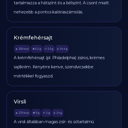
tartalmazza a hátszínt és a bélszínt. A csont miatt
nehezebb a pontos kalóriaszámolás.
Krémfehérsajt
350
kcal
6.2
g
5.5
g
34.4
g
🔥
🥩
🥔
🫒
A krémfehérsajt (pl. Philadelphia) zsíros, krémes
sajtkrém. Kenyérre kenve, szendvicsekbe
mértékkel fogyaszd.
Virsli
270
kcal
11
g
2
g
24
g
🔥
🥩
🥔
🫒
A virsli általában magas zsír- és sótartalmú