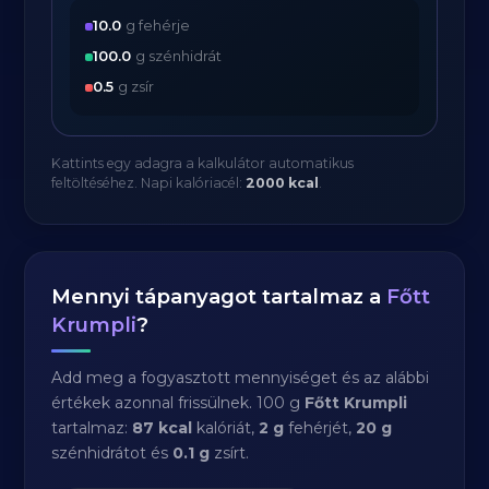
10.0
g fehérje
100.0
g szénhidrát
0.5
g zsír
Kattints egy adagra a kalkulátor automatikus
feltöltéséhez. Napi kalóriacél:
2000 kcal
.
Mennyi tápanyagot tartalmaz a
Főtt
Krumpli
?
Add meg a fogyasztott mennyiséget és az alábbi
értékek azonnal frissülnek. 100 g
Főtt Krumpli
tartalmaz:
87 kcal
kalóriát,
2 g
fehérjét,
20 g
szénhidrátot és
0.1 g
zsírt.