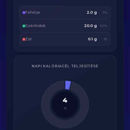
Fehérje
2.0 g
9%
Szénhidrát
20.0 g
90%
Zsír
0.1 g
1%
NAPI KALÓRIACÉL TELJESÍTÉSE
4
%