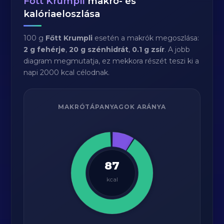
Főtt Krumpli
makró- és
kalóriaeloszlása
100 g
Főtt Krumpli
esetén a makrók megoszlása:
2 g fehérje
,
20 g szénhidrát
,
0.1 g zsír
. A jobb
diagram megmutatja, ez mekkora részét teszi ki a
napi 2000 kcal célodnak.
MAKRÓTÁPANYAGOK ARÁNYA
87
kcal