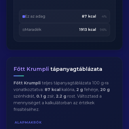
Ez az adag
87 kcal
4%
Maradék
1913 kcal
96%
Főtt Krumpli
tápanyagtáblázata
Főtt Krumpli
teljes tápanyagtáblázata 100 g-ra
vonatkoztatva:
87 kcal
kalória,
2 g
fehérje,
20 g
szénhidrát,
0.1 g
zsír,
2.2 g
rost. Változtasd a
mennyiséget a kalkulátorban az értékek
frissítéséhez.
ALAPMAKRÓK