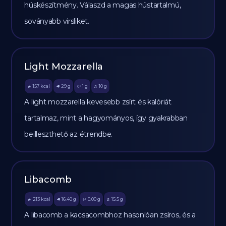
húskészítmény. Válaszd a magas hústartalmú,
soványabb virsliket.
Light Mozzarella
157
kcal
29
g
1
g
10
g
🔥
🥩
🥔
🫒
A light mozzarella kevesebb zsírt és kalóriát
tartalmaz, mint a hagyományos, így gyakrabban
beilleszthető az étrendbe.
Libacomb
213
kcal
16.40
g
0.00
g
15.5
g
🔥
🥩
🥔
🫒
A libacomb a kacsacombhoz hasonlóan zsíros, és a