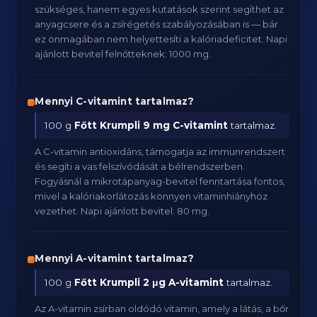
szükséges, hanem egyes kutatások szerint segíthet az
anyagcsere és a zsírégetés szabályozásában is — bár
ez önmagában nem helyettesíti a kalóriadeficitet. Napi
ajánlott bevitel felnőtteknek: 1000 mg.
Mennyi C-vitamint tartalmaz?
100 g
Főtt Krumpli
9 mg C-vitamint
tartalmaz.
A C-vitamin antioxidáns, támogatja az immunrendszert
és segíti a vas felszívódását a bélrendszerben.
Fogyásnál a mikrotápanyag-bevitel fenntartása fontos,
mivel a kalóriakorlátozás könnyen vitaminhiányhoz
vezethet. Napi ajánlott bevitel: 80 mg.
Mennyi A-vitamint tartalmaz?
100 g
Főtt Krumpli
2 μg A-vitamint
tartalmaz.
Az A-vitamin zsírban oldódó vitamin, amely a látás, a bőr