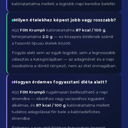
kalóriatartalma mellett a legtöbb napi keretbe belefér.
Milyen ételekhez képest jobb vagy rosszabb?
A(z)
Főtt Krumpli
kalóriatartalma
87 kcal / 100 g
,
fehérjetartalma
2.0 g
— ez közepes értéknek számít
a hasonló típusú ételek között.
Fogyás alatt sem az egyik legjobb, sem a legrosszabb
választás a kategóriájában — az adagméret és a napi
összkalória a döntő tényező, nem az étel önmagában.
Hogyan érdemes fogyasztani diéta alatt?
A(z)
Főtt Krumpli
rugalmasan beilleszthető a napi
étrendbe — ebédhez vagy vacsorához egyaránt
alkalmas, és
87 kcal / 100 g
kalóriatartalma mellett
tudatos adagolással fér bele a kalóriadeficites
étrendbe.
Érdemes a nap első felében fogyasztani (reggeli,