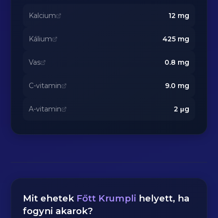
Kalcium
12
mg
Kálium
425
mg
Vas
0.8
mg
C-vitamin
9.0
mg
A-vitamin
2
μg
Mit ehetek
Főtt Krumpli
helyett, ha
fogyni akarok?