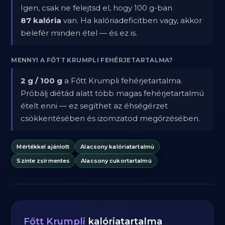
Igen, csak ne felejtsd el, hogy 100 g-ban
87 kalória
van. Ha kalóriadeficitben vagy, akkor
belefér minden étel — és ez is.
MENNYI A FŐTT KRUMPLI FEHÉRJETARTALMA?
2 g / 100 g
a Főtt Krumpli fehérjetartalma.
Próbálj diétád alatt több magas fehérjetartalmú
ételt enni — ez segíthet az éhségérzet
csökkentésében és izomzatod megőrzésében.
Mértékkel ajánlott
Alacsony kalóriatartalmú
Szinte zsírmentes
Alacsony cukortartalmú
Főtt Krumpli
kalóriatartalma