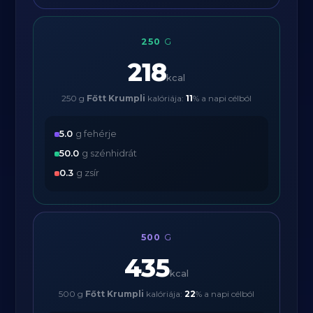
250
G
218
kcal
250 g
Főtt Krumpli
kalóriája:
11
% a napi célból
5.0
g fehérje
50.0
g szénhidrát
0.3
g zsír
500
G
435
kcal
500 g
Főtt Krumpli
kalóriája:
22
% a napi célból