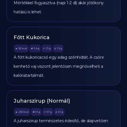
Mértékkel fogyasztva (napi 1-2 dl) akár jótékony
hatású is lehet.
Főtt Kukorica
96
kcal
3.4
g
21
g
1.5
g
🔥
🥩
🥔
🫒
A főtt kukoricacső egy adag szénhidrát. A csőre
kenhető vaj viszont jelentősen megnövelheti a
kalóriatartalmát.
Juharszirup (Normál)
260
kcal
0.1
g
67
g
0.1
g
🔥
🥩
🥔
🫒
A juharszirup természetes édesítő, de alapvetően