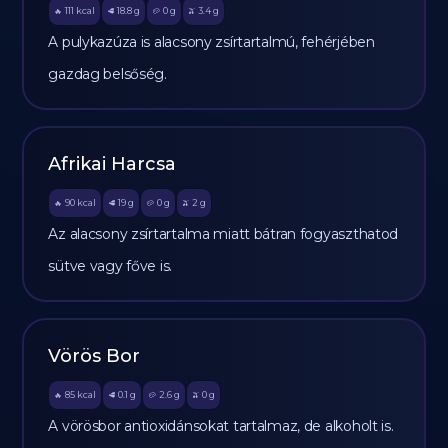
111
kcal
18.8
g
0
g
3.4
g
🔥
🥩
🥔
🫒
A pulykazúza is alacsony zsírtartalmú, fehérjében
gazdag belsőség.
Afrikai Harcsa
90
kcal
19
g
0
g
2
g
🔥
🥩
🥔
🫒
Az alacsony zsírtartalma miatt bátran fogyaszthatod
sütve vagy főve is.
Vörös Bor
85
kcal
0.1
g
2.6
g
0
g
🔥
🥩
🥔
🫒
A vörösbor antioxidánsokat tartalmaz, de alkoholt is.