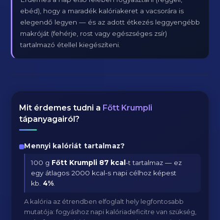
ebéd), hogy a maradék kalóriakeret a vacsorára is
elegendő legyen — és az adott étkezés leggyengébb
makróját (fehérje, rost vagy egészséges zsír)
tartalmazó étellel kiegészíteni.
Mit érdemes tudni a
Főtt Krumpli
tápanyagairól?
Mennyi kalóriát tartalmaz?
100 g
Főtt Krumpli
87 kcal
-t tartalmaz — ez
egy átlagos 2000 kcal-s napi célhoz képest
kb.
4
%
.
A kalória az étrendben elfoglalt hely legfontosabb
mutatója: fogyáshoz napi kalóriadeficitre van szükség,