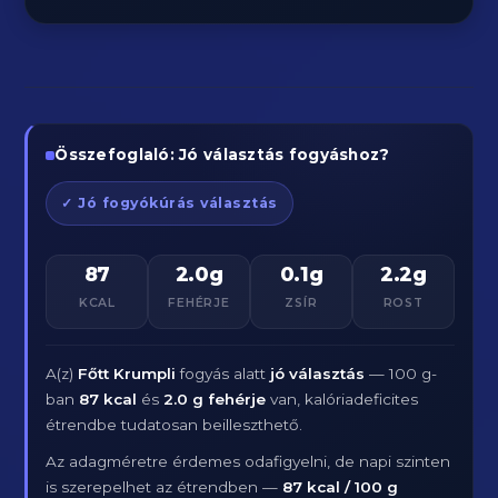
Összefoglaló: Jó választás fogyáshoz?
✓ Jó fogyókúrás választás
87
2.0g
0.1g
2.2g
KCAL
FEHÉRJE
ZSÍR
ROST
A(z)
Főtt Krumpli
fogyás alatt
jó választás
— 100 g-
ban
87 kcal
és
2.0 g fehérje
van, kalóriadeficites
étrendbe tudatosan beilleszthető.
Az adagméretre érdemes odafigyelni, de napi szinten
is szerepelhet az étrendben —
87 kcal / 100 g