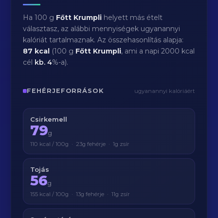
Ha 100 g
Főtt Krumpli
helyett más ételt
választasz, az alábbi mennyiségek ugyanannyi
kalóriát tartalmaznak. Az összehasonlítás alapja:
87 kcal
(100 g
Főtt Krumpli
, ami a napi 2000 kcal
cél
kb.
4
%-a).
FEHÉRJEFORRÁSOK
ugyanannyi kalóriáért
Csirkemell
79
g
110 kcal / 100g · 23g fehérje · 1g zsír
Tojás
56
g
155 kcal / 100g · 13g fehérje · 11g zsír