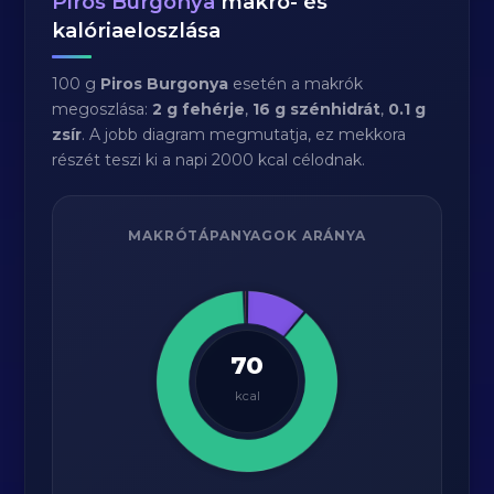
Piros Burgonya
makró- és
kalóriaeloszlása
100 g
Piros Burgonya
esetén a makrók
megoszlása:
2 g fehérje
,
16 g szénhidrát
,
0.1 g
zsír
. A jobb diagram megmutatja, ez mekkora
részét teszi ki a napi 2000 kcal célodnak.
MAKRÓTÁPANYAGOK ARÁNYA
70
kcal