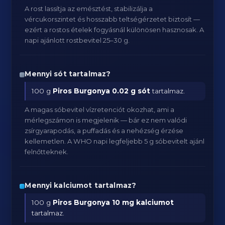
A rost lassítja az emésztést, stabilizálja a
vércukorszintet és hosszabb teltségérzetet biztosít —
ezért a rostos ételek fogyásnál különösen hasznosak. A
napi ajánlott rostbevitel 25–30 g.
Mennyi sót tartalmaz?
100 g
Piros Burgonya
0.02 g sót
tartalmaz.
A magas sóbevitel vízretenciót okozhat, ami a
mérlegszámon is megjelenik — bár ez nem valódi
zsírgyarapodás, a puffadás és a nehézség érzése
kellemetlen. A WHO napi legfeljebb 5 g sóbevitelt ajánl
felnőtteknek.
Mennyi kalciumot tartalmaz?
100 g
Piros Burgonya
10 mg kalciumot
tartalmaz.