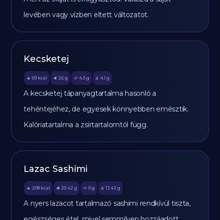
levében vagy vízben eltett változatot.
Kecsketej
69
kcal
3.6
g
4.5
g
4.1
g
🔥
🥩
🥔
🫒
A kecsketej tápanyagtartalma hasonló a
tehéntejéhez, de egyesek könnyebben emésztik.
Kalóriatartalma a zsírtartalomtól függ.
Lazac Sashimi
208
kcal
20.42
g
0
g
13.42
g
🔥
🥩
🥔
🫒
A nyers lazacot tartalmazó sashimi rendkívül tiszta,
egészséges étel, mivel semmilyen hozzáadott