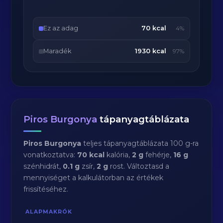
Ez az adag
70 kcal
4%
Maradék
1930 kcal
97%
Piros Burgonya
tápanyagtáblázata
Piros Burgonya
teljes tápanyagtáblázata 100 g-ra
vonatkoztatva:
70 kcal
kalória,
2 g
fehérje,
16 g
szénhidrát,
0.1 g
zsír,
2 g
rost. Változtasd a
mennyiséget a kalkulátorban az értékek
frissítéséhez.
ALAPMAKRÓK