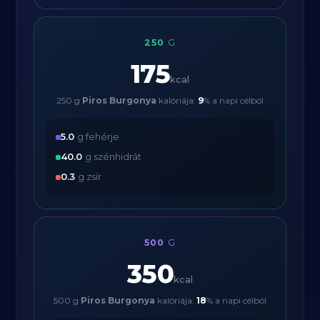
250
G
175
kcal
250 g
Piros Burgonya
kalóriája:
9
% a napi célból
5.0
g fehérje
40.0
g szénhidrát
0.3
g zsír
500
G
350
kcal
500 g
Piros Burgonya
kalóriája:
18
% a napi célból