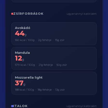
ZSÍRFORRÁSOK
ugyanannyi kalóriáért
Avokádó
44
g
160 kcal / 100g · 2g fehérje · 15g zsír
Mandula
12
g
579 kcal / 100g · 21g fehérje · 50g zsír
Mozzarella light
37
g
188 kcal / 100g · 18g fehérje · 13g zsír
ITALOK
ugyanannyi kalóriáért