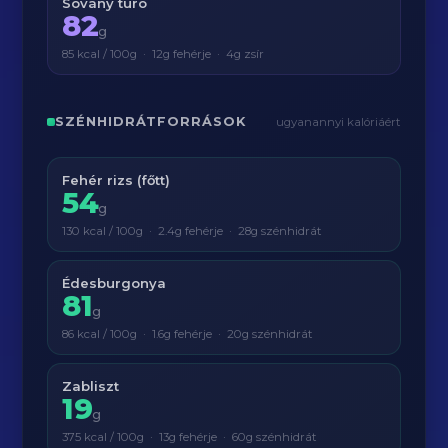
Sovány túró
82
g
85 kcal / 100g · 12g fehérje · 4g zsír
SZÉNHIDRÁTFORRÁSOK
ugyanannyi kalóriáért
Fehér rizs (főtt)
54
g
130 kcal / 100g · 2.4g fehérje · 28g szénhidrát
Édesburgonya
81
g
86 kcal / 100g · 1.6g fehérje · 20g szénhidrát
Zabliszt
19
g
375 kcal / 100g · 13g fehérje · 60g szénhidrát