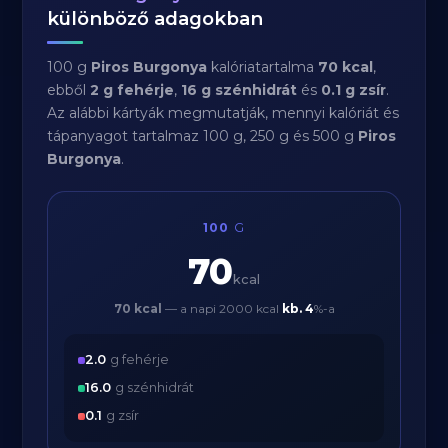
különböző adagokban
100 g
Piros Burgonya
kalóriatartalma
70 kcal
,
ebből
2 g fehérje
,
16 g szénhidrát
és
0.1 g zsír
.
Az alábbi kártyák megmutatják, mennyi kalóriát és
tápanyagot tartalmaz 100 g, 250 g és 500 g
Piros
Burgonya
.
100
G
70
kcal
70 kcal
— a napi 2000 kcal
kb.
4
%-a
2.0
g fehérje
16.0
g szénhidrát
0.1
g zsír