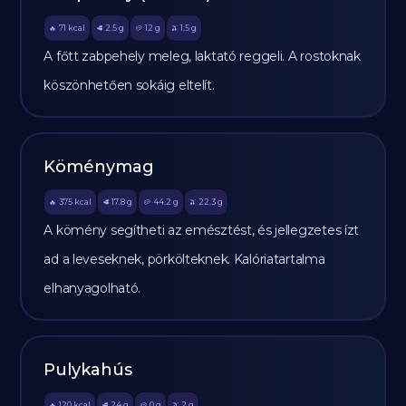
71
kcal
2.5
g
12
g
1.5
g
🔥
🥩
🥔
🫒
A főtt zabpehely meleg, laktató reggeli. A rostoknak
köszönhetően sokáig eltelít.
Köménymag
375
kcal
17.8
g
44.2
g
22.3
g
🔥
🥩
🥔
🫒
A kömény segítheti az emésztést, és jellegzetes ízt
ad a leveseknek, pörkölteknek. Kalóriatartalma
elhanyagolható.
Pulykahús
120
kcal
24
g
0
g
2
g
🔥
🥩
🥔
🫒