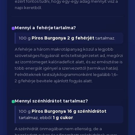
ezért fontos tudni, hogy egy-egy adag mennyit visz a
napi keretből.
Mennyi a fehérjetartalma?
100 g
Piros Burgonya
2 g fehérjét
tartalmaz.
A fehérje a három makrotápanyag közül a legjobb
szövetséges fogyásnál: erős teltségérzetet ad, megőrzi
az izomtömeget kalóriadeficit alatt, és az emésztése is
több energiát igényel a szervezettől (termikus hatás).
Felnőtteknek testsúlykilogrammonként legalább 1,6–
2 g fehérje bevitele ajánlott fogyás alatt.
Mennyi szénhidrátot tartalmaz?
100 g
Piros Burgonya
16 g szénhidrátot
tartalmaz, ebből
1 g cukor
.
A szénhidrát önmagában nem ellenség, de a