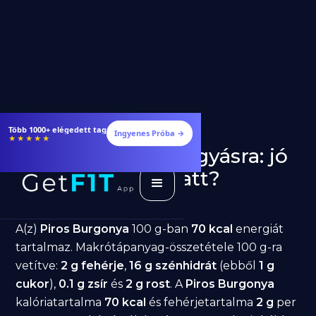
Több 1000+ elégedett tag
Ingyenes Próba →
★★★★★
Piros Burgonya fogyásra: jó
választás diéta alatt?
GetFIT App
Írta -
March 19, 2026
A(z)
Piros Burgonya
100 g-ban
70 kcal
energiát
tartalmaz. Makrótápanyag-összetétele 100 g-ra
vetítve:
2 g fehérje
,
16 g szénhidrát
(ebből
1 g
cukor
),
0.1 g zsír
és
2 g rost
. A
Piros Burgonya
kalóriatartalma
70 kcal
és fehérjetartalma
2 g
per