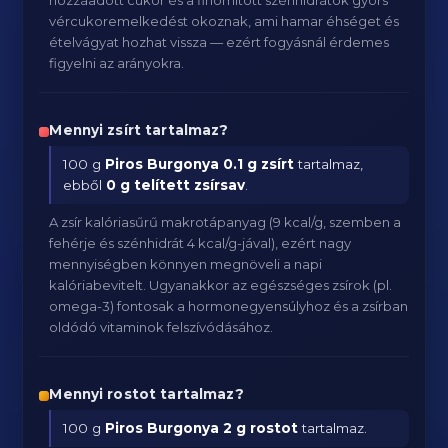
hozzáadott cukor és a finomított szénhidrátok gyors
vércukoremelkedést okoznak, ami hamar éhséget és
ételvágyat hozhat vissza — ezért fogyásnál érdemes
figyelni az arányokra.
Mennyi zsírt tartalmaz?
100 g
Piros Burgonya
0.1 g zsírt
tartalmaz,
ebből
0 g telített zsírsav
.
A zsír kalóriasűrű makrotápanyag (9 kcal/g, szemben a
fehérje és szénhidrát 4 kcal/g-jával), ezért nagy
mennyiségben könnyen megnöveli a napi
kalóriabevitelt. Ugyanakkor az egészséges zsírok (pl.
omega-3) fontosak a hormonegyensúlyhoz és a zsírban
oldódó vitaminok felszívódásához.
Mennyi rostot tartalmaz?
100 g
Piros Burgonya
2 g rostot
tartalmaz.