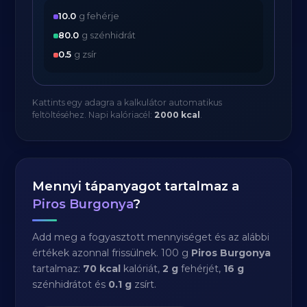
10.0
g fehérje
80.0
g szénhidrát
0.5
g zsír
Kattints egy adagra a kalkulátor automatikus
feltöltéséhez. Napi kalóriacél:
2000 kcal
.
Mennyi tápanyagot tartalmaz a
Piros Burgonya
?
Add meg a fogyasztott mennyiséget és az alábbi
értékek azonnal frissülnek. 100 g
Piros Burgonya
tartalmaz:
70 kcal
kalóriát,
2 g
fehérjét,
16 g
szénhidrátot és
0.1 g
zsírt.