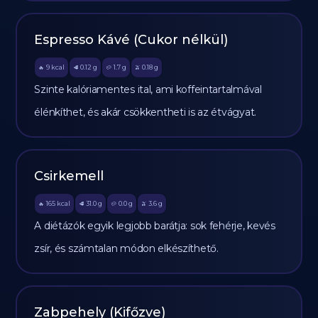
Espresso Kávé (Cukor nélkül)
9
kcal
0.12
g
1.7
g
0.18
g
🔥
🥩
🥔
🫒
Szinte kalóriamentes ital, ami koffeintartalmával
élénkíthet, és akár csökkentheti is az étvágyat.
Csirkemell
165
kcal
31.0
g
0.0
g
3.6
g
🔥
🥩
🥔
🫒
A diétázók egyik legjobb barátja: sok fehérje, kevés
zsír, és számtalan módon elkészíthető.
Zabpehely (Kifőzve)