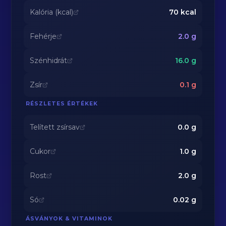
Kalória (kcal)
70
kcal
Fehérje
2.0
g
Szénhidrát
16.0
g
Zsír
0.1
g
RÉSZLETES ÉRTÉKEK
Telített zsírsav
0.0
g
Cukor
1.0
g
Rost
2.0
g
Só
0.02
g
ÁSVÁNYOK & VITAMINOK