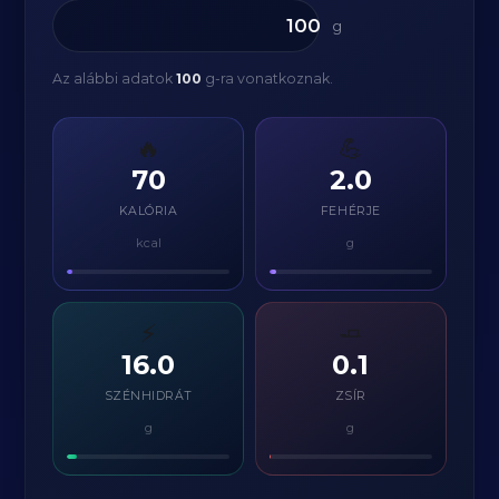
g
Az alábbi adatok
100
g-ra vonatkoznak.
🔥
💪
70
2.0
KALÓRIA
FEHÉRJE
kcal
g
⚡
🧈
16.0
0.1
SZÉNHIDRÁT
ZSÍR
g
g