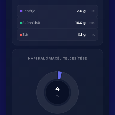
Fehérje
2.0 g
11%
Szénhidrát
16.0 g
88%
Zsír
0.1 g
1%
NAPI KALÓRIACÉL TELJESÍTÉSE
4
%