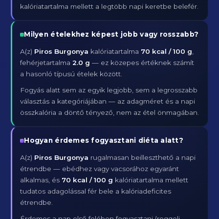
kalóriatartalma mellett a legtöbb napi keretbe belefér.
Milyen ételekhez képest jobb vagy rosszabb?
A(z)
Piros Burgonya
kalóriatartalma
70 kcal / 100 g
,
fehérjetartalma
2.0 g
— ez közepes értéknek számít
a hasonló típusú ételek között.
Fogyás alatt sem az egyik legjobb, sem a legrosszabb
választás a kategóriájában — az adagméret és a napi
összkalória a döntő tényező, nem az étel önmagában.
Hogyan érdemes fogyasztani diéta alatt?
A(z)
Piros Burgonya
rugalmasan beilleszthető a napi
étrendbe — ebédhez vagy vacsorához egyaránt
alkalmas, és
70 kcal / 100 g
kalóriatartalma mellett
tudatos adagolással fér bele a kalóriadeficites
étrendbe.
Érdemes a nap első felében fogyasztani (reggeli,