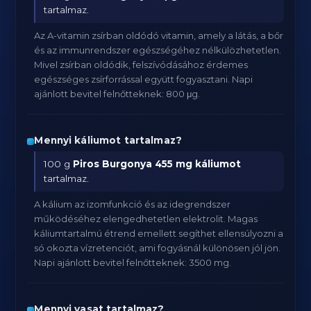
tartalmaz.
Az A-vitamin zsírban oldódó vitamin, amely a látás, a bőr
és az immunrendszer egészségéhez nélkülözhetetlen.
Mivel zsírban oldódik, felszívódásához érdemes
egészséges zsírforrással együtt fogyasztani. Napi
ajánlott bevitel felnőtteknek: 800 μg.
Mennyi káliumot tartalmaz?
100 g
Piros Burgonya
455 mg káliumot
tartalmaz.
A kálium az izomfunkció és az idegrendszer
működéséhez elengedhetetlen elektrolit. Magas
káliumtartalmú étrend emellett segíthet ellensúlyozni a
só okozta vízretenciót, ami fogyásnál különösen jól jön.
Napi ajánlott bevitel felnőtteknek: 3500 mg.
Mennyi vasat tartalmaz?