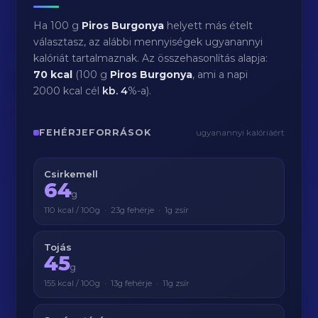
Ha 100 g
Piros Burgonya
helyett más ételt
választasz, az alábbi mennyiségek ugyanannyi
kalóriát tartalmaznak. Az összehasonlítás alapja:
70 kcal
(100 g
Piros Burgonya
, ami a napi
2000 kcal cél
kb.
4
%-a).
FEHÉRJEFORRÁSOK
ugyanannyi kalóriáért
Csirkemell
64
g
110 kcal / 100g · 23g fehérje · 1g zsír
Tojás
45
g
155 kcal / 100g · 13g fehérje · 11g zsír