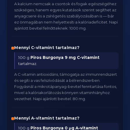
A kalcium nemcsak a csontok és fogak egészségéhez
szükséges, hanem egyes kutatások szerint segíthet az
anyagcsere és a zsírégetés szabályozásában is — bár
ez önmagában nem helyettesíti a kalóriadeficitet. Napi
ajánlott bevitel felnőtteknek: 1000 mg.
Mennyi C-vitamint tartalmaz?
100 g
Piros Burgonya
9 mg C-vitamint
tartalmaz.
A C-vitamin antioxidáns, támogatja az immunrendszert
és segíti a vas felszívódását a bélrendszerben.
Fogyásnál a mikrotápanyag-bevitel fenntartása fontos,
mivel a kalóriakorlátozás könnyen vitaminhiányhoz
vezethet. Napi ajánlott bevitel: 80 mg.
Mennyi A-vitamint tartalmaz?
100 g
Piros Burgonya
0 μg A-vitamint