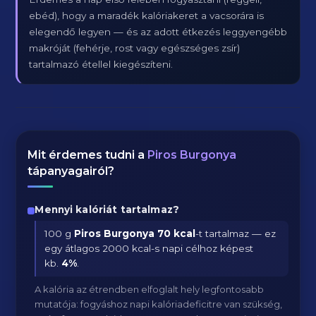
ebéd), hogy a maradék kalóriakeret a vacsorára is
elegendő legyen — és az adott étkezés leggyengébb
makróját (fehérje, rost vagy egészséges zsír)
tartalmazó étellel kiegészíteni.
Mit érdemes tudni a
Piros Burgonya
tápanyagairól?
Mennyi kalóriát tartalmaz?
100 g
Piros Burgonya
70 kcal
-t tartalmaz — ez
egy átlagos 2000 kcal-s napi célhoz képest
kb.
4
%
.
A kalória az étrendben elfoglalt hely legfontosabb
mutatója: fogyáshoz napi kalóriadeficitre van szükség,