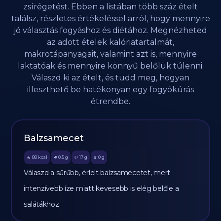
zsírégetést. Ebben a listában több száz ételt
találsz, részletes értékeléssel arról, hogy mennyire
jó választás fogyáshoz és diétához. Megnézheted
az adott ételek kalóriatartalmát,
makrotápanyagait, valamint azt is, mennyire
laktatóak és mennyire könnyű belőlük túlenni.
Válaszd ki az ételt, és tudd meg, hogyan
illeszthető be hatékonyan egy fogyókúrás
étrendbe.
Balzsamecet
88
kcal
0.5
g
17
g
0
g
🔥
🥩
🥔
🫒
Válaszd a sűrűbb, érlelt balzsamecetet, mert
intenzívebb íze miatt kevesebb is elég belőle a
salátákhoz.