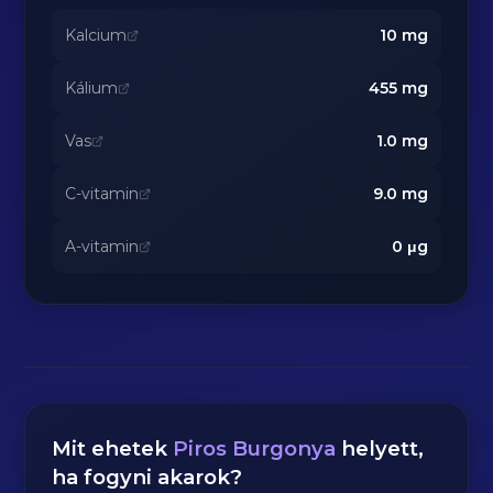
Kalcium
10
mg
Kálium
455
mg
Vas
1.0
mg
C-vitamin
9.0
mg
A-vitamin
0
μg
Mit ehetek
Piros Burgonya
helyett,
ha fogyni akarok?