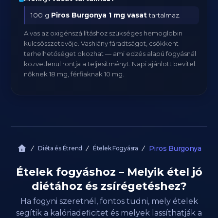
100 g
Piros Burgonya
1 mg vasat
tartalmaz.
A vas az oxigénszállításhoz szükséges hemoglobin
kulcsösszetevője. Vashiány fáradtságot, csökkent
terhelhetőséget okozhat — ami edzés alapú fogyásnál
közvetlenül rontja a teljesítményt. Napi ajánlott bevitel:
nőknek 18 mg, férfiaknak 10 mg.
Piros Burgonya
Diéta és Étrend
Ételek Fogyásra
Ételek fogyáshoz – Melyik étel jó
diétához és zsírégetéshez?
Ha fogyni szeretnél, fontos tudni, mely ételek
segítik a kalóriadeficitet és melyek lassíthatják a