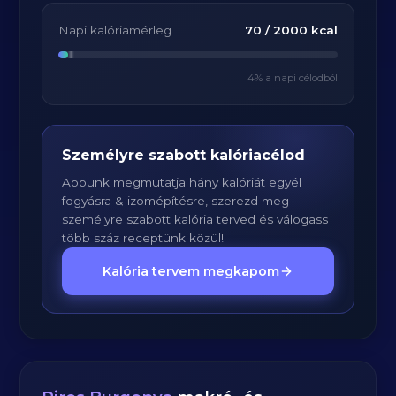
Napi kalóriamérleg
70
/
2000
kcal
4
% a napi célodból
Személyre szabott kalóriacélod
Appunk megmutatja hány kalóriát egyél
fogyásra & izomépítésre, szerezd meg
személyre szabott kalória terved és válogass
több száz receptünk közül!
Kalória tervem megkapom