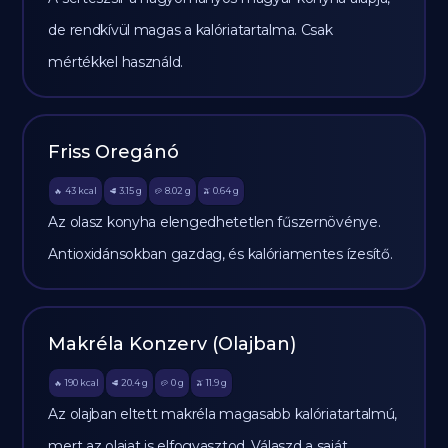
de rendkívül magas a kalóriatartalma. Csak
mértékkel használd.
Friss Oregánó
43
kcal
3.15
g
8.02
g
0.64
g
🔥
🥩
🥔
🫒
Az olasz konyha elengedhetetlen fűszernövénye.
Antioxidánsokban gazdag, és kalóriamentes ízesítő.
Makréla Konzerv (Olajban)
190
kcal
20.4
g
0
g
11.9
g
🔥
🥩
🥔
🫒
Az olajban eltett makréla magasabb kalóriatartalmú,
mert az olajat is elfogyasztod. Válaszd a saját