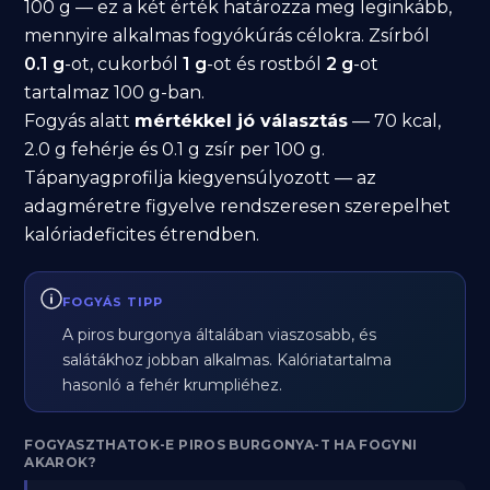
100 g — ez a két érték határozza meg leginkább,
mennyire alkalmas fogyókúrás célokra. Zsírból
0.1 g
-ot, cukorból
1 g
-ot és rostból
2 g
-ot
tartalmaz 100 g-ban.
Fogyás alatt
mértékkel jó választás
— 70 kcal,
2.0 g fehérje és 0.1 g zsír per 100 g.
Tápanyagprofilja kiegyensúlyozott — az
adagméretre figyelve rendszeresen szerepelhet
kalóriadeficites étrendben.
FOGYÁS TIPP
A piros burgonya általában viaszosabb, és
salátákhoz jobban alkalmas. Kalóriatartalma
hasonló a fehér krumpliéhez.
FOGYASZTHATOK-E PIROS BURGONYA-T HA FOGYNI
AKAROK?