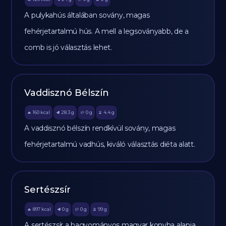
A pulykahús általában sovány, magas
fehérjetartalmú hús. A mell a legsoványabb, de a
comb is jó választás lehet.
Vaddisznó Bélszín
160
kcal
28.3
g
0
g
4.4
g
🔥
🥩
🥔
🫒
A vaddisznó bélszín rendkívül sovány, magas
fehérjetartalmú vadhús, kiváló választás diéta alatt.
Sertészsír
897
kcal
0
g
0
g
99
g
🔥
🥩
🥔
🫒
A sertészsír a hagyományos magyar konyha alapja,