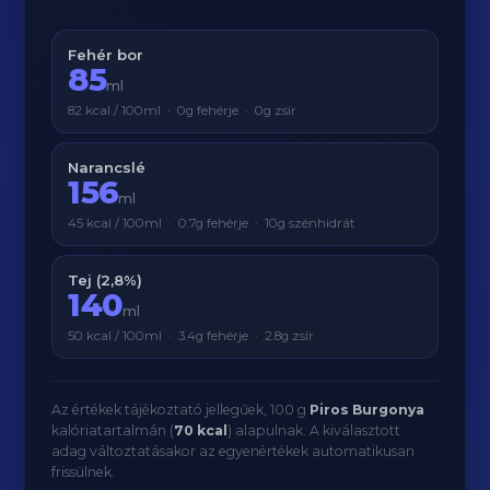
Fehér bor
85
ml
82 kcal / 100ml · 0g fehérje · 0g zsír
Narancslé
156
ml
45 kcal / 100ml · 0.7g fehérje · 10g szénhidrát
Tej (2,8%)
140
ml
50 kcal / 100ml · 3.4g fehérje · 2.8g zsír
Az értékek tájékoztató jellegűek, 100 g
Piros Burgonya
kalóriatartalmán (
70 kcal
) alapulnak. A kiválasztott
adag változtatásakor az egyenértékek automatikusan
frissülnek.