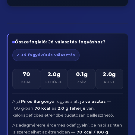
Összefoglaló: Jó választás fogyáshoz?
✓ Jó fogyókúrás választás
70
2.0g
0.1g
2.0g
KCAL
FEHÉRJE
ZSÍR
ROST
A(z)
Piros Burgonya
fogyás alatt
jó választás
—
100 g-ban
70 kcal
és
2.0 g fehérje
van,
kalóriadeficites étrendbe tudatosan beilleszthető.
Az adagméretre érdemes odafigyelni, de napi szinten
is szerepelhet az étrendben —
70 kcal / 100 g