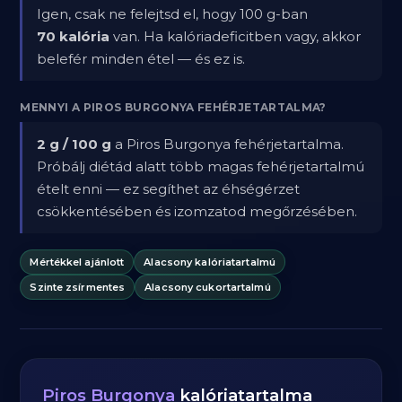
Igen, csak ne felejtsd el, hogy 100 g-ban
70 kalória
van. Ha kalóriadeficitben vagy, akkor
belefér minden étel — és ez is.
MENNYI A PIROS BURGONYA FEHÉRJETARTALMA?
2 g / 100 g
a Piros Burgonya fehérjetartalma.
Próbálj diétád alatt több magas fehérjetartalmú
ételt enni — ez segíthet az éhségérzet
csökkentésében és izomzatod megőrzésében.
Mértékkel ajánlott
Alacsony kalóriatartalmú
Szinte zsírmentes
Alacsony cukortartalmú
Piros Burgonya
kalóriatartalma