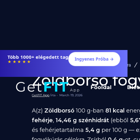
Több 1000+ elégedett tag
Ingyenes Próba →
★★★★★
Diéta és Étrend
Ételek Fogyásra
Zöldborsó fogy
Főoldal
Diét
GetFIT App
Írta -
March 19, 2026
A(z)
Zöldborsó
100 g-ban
81 kcal
energ
fehérje
,
14,46 g szénhidrát
(ebből
5,6
és fehérjetartalma
5,4 g
per 100 g — e
fogyókúrás célokra. Zsírból
0,4 g
-ot, c