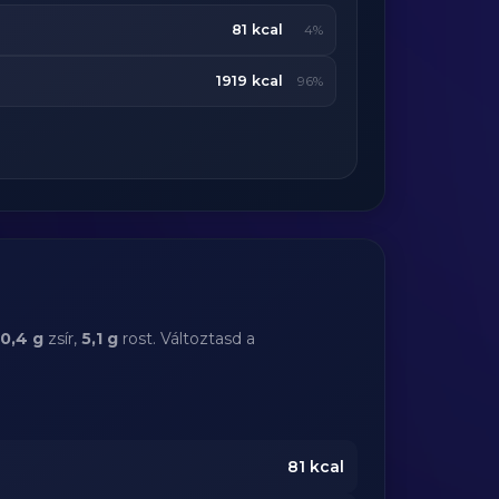
81 kcal
4%
1919 kcal
96%
0,4 g
zsír,
5,1 g
rost. Változtasd a
81
kcal