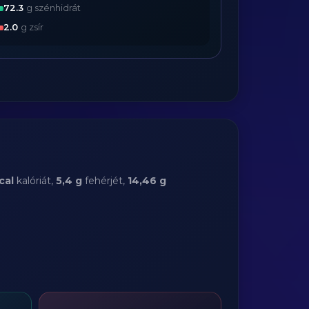
72.3
g szénhidrát
2.0
g zsír
cal
kalóriát,
5,4 g
fehérjét,
14,46 g