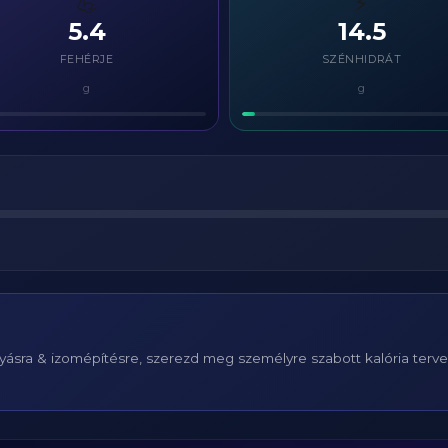
💪
⚡
5.4
14.5
FEHÉRJE
SZÉNHIDRÁT
g
g
ásra & izomépítésre, szerezd meg személyre szabott kalória terv