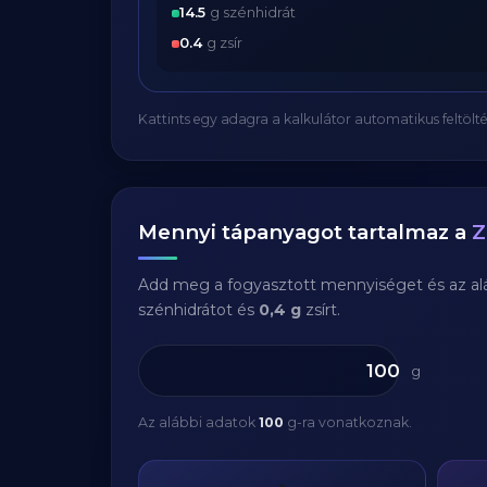
14.5
g szénhidrát
0.4
g zsír
Kattints egy adagra a kalkulátor automatikus feltölté
Mennyi tápanyagot tartalmaz a
Z
Add meg a fogyasztott mennyiséget és az aláb
szénhidrátot és
0,4 g
zsírt.
g
Az alábbi adatok
100
g-ra vonatkoznak.