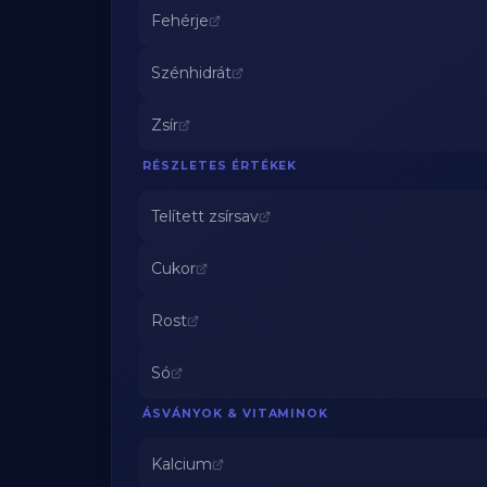
Fehérje
Szénhidrát
Zsír
RÉSZLETES ÉRTÉKEK
Telített zsírsav
Cukor
Rost
Só
ÁSVÁNYOK & VITAMINOK
Kalcium