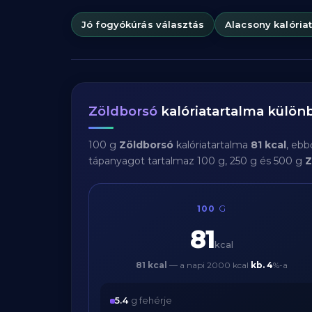
Jó fogyókúrás választás
Alacsony kalória
Zöldborsó
kalóriatartalma külö
100 g
Zöldborsó
kalóriatartalma
81 kcal
, ebb
tápanyagot tartalmaz 100 g, 250 g és 500 g
Z
100
G
81
kcal
81 kcal
— a napi 2000 kcal
kb.
4
%-a
5.4
g fehérje