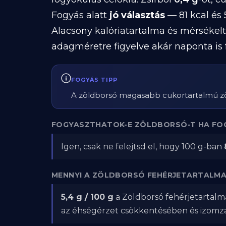
Fogyás alatt
jó választás
— 81 kcal és 5
Alacsony kalóriatartalma és mérsékelt f
adagméretre figyelve akár naponta is 
FOGYÁS TIPP
A zöldborsó magasabb cukortartalmú zöl
FOGYASZTHATOK-E ZÖLDBORSÓ-T HA FO
Igen, csak ne felejtsd el, hogy 100 g-ban
MENNYI A ZÖLDBORSÓ FEHÉRJETARTALMA
5,4 g / 100 g
a Zöldborsó fehérjetartalma
az éhségérzet csökkentésében és izom