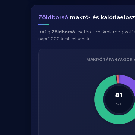
Zöldborsó
makró- és kalóriaelosz
100 g
Zöldborsó
esetén a makrók megoszlá
napi 2000 kcal célodnak.
MAKRÓTÁPANYAGOK 
81
kcal