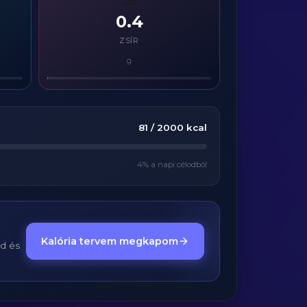
🧈
0.4
ZSÍR
g
81
/
2000
kcal
4
% a napi célodból
Kalória tervem megkapom
ed és