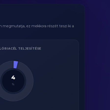
am megmutatja, ez mekkora részét teszi ki a
LÓRIACÉL TELJESÍTÉSE
4
%