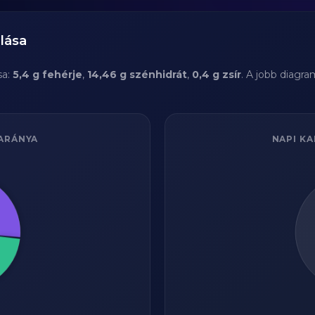
lása
sa:
5,4 g fehérje
,
14,46 g szénhidrát
,
0,4 g zsír
. A jobb diagr
ARÁNYA
NAPI KA