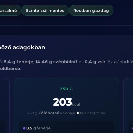
tartalmú
Szinte zsírmentes
Rostban gazdag
nböző adagokban
ől
5,4 g fehérje
,
14,46 g szénhidrát
és
0,4 g zsír
. Az alábbi k
öldborsó
.
250
G
203
kcal
250 g
Zöldborsó
kalóriája:
10
% a napi célból
13.5
g fehérje