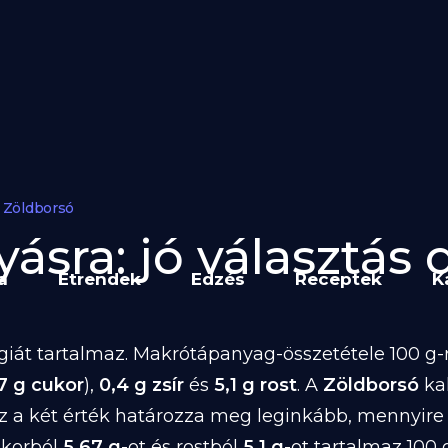
Zöldborsó
ásra: jó választás d
a
Étrendek
Edzés
Receptek
K
iát tartalmaz. Makrótápanyag-összetétele 100 g-r
7 g cukor
),
0,4 g zsír
és
5,1 g rost
. A
Zöldborsó
ka
z a két érték határozza meg leginkább, mennyire
ukorból
5,67 g
-ot és rostból
5,1 g
-ot tartalmaz 100 