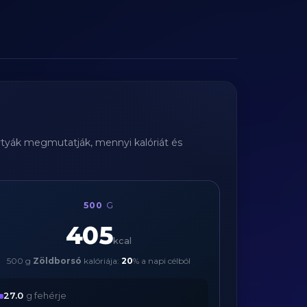
ártyák megmutatják, mennyi kalóriát és
500
G
405
kcal
500 g
Zöldborsó
kalóriája:
20
% a napi célból
27.0
g fehérje