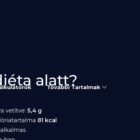
iéta alatt?
alkulátorok
További Tartalmak
a vetítve:
5,4 g
lóriatartalma
81 kcal
 alkalmas
g-ban.