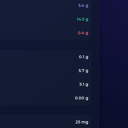
5.4
g
14.5
g
0.4
g
0.1
g
5.7
g
5.1
g
0.00
g
25
mg