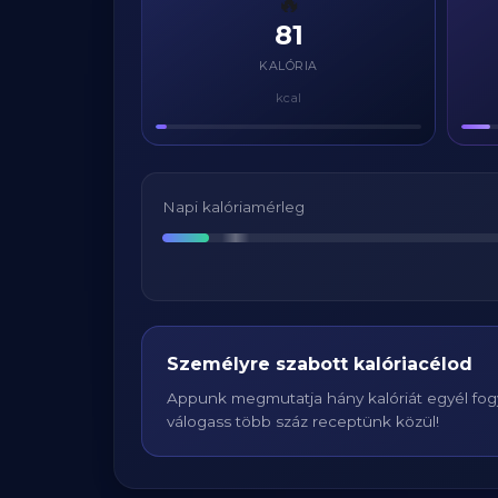
🔥
81
KALÓRIA
kcal
Napi kalóriamérleg
Személyre szabott kalóriacélod
Appunk megmutatja hány kalóriát egyél fogy
válogass több száz receptünk közül!