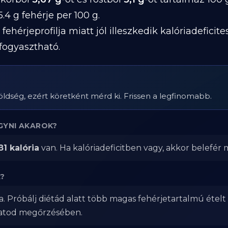
.4 g fehérje per 100 g.
ehérjeprofilja miatt jól illeszkedik kalóriadeficit
fogyasztható.
dség, ezért köretként mérd ki. Frissen a legfinomabb.
GYNI AKAROK?
81 kalória
van. Ha kalóriadeficitben vagy, akkor belefér m
?
. Próbálj diétád alatt több magas fehérjetartalmú ételt
zatod megőrzésében.