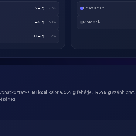
5.4 g
Ez az adag
27%
14.5 g
Maradék
71%
0.4 g
2%
 vonatkoztatva:
81 kcal
kalória,
5,4 g
fehérje,
14,46 g
szénhidrát,
téséhez.