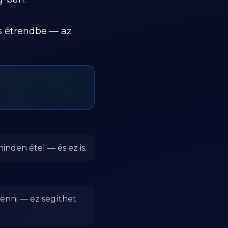
es étrendbe — az
inden étel — és ez is.
 enni — ez segíthet