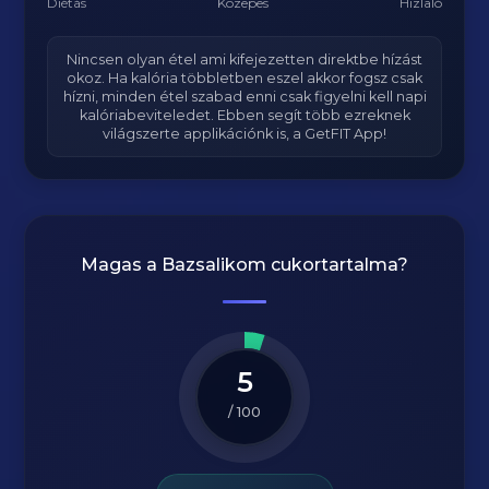
Diétás
Közepes
Hizlaló
Nincsen olyan étel ami kifejezetten direktbe hízást
okoz. Ha kalória többletben eszel akkor fogsz csak
hízni, minden étel szabad enni csak figyelni kell napi
kalóriabeviteledet. Ebben segít több ezreknek
világszerte applikációnk is, a GetFIT App!
Magas a
Bazsalikom
cukortartalma?
5
/ 100