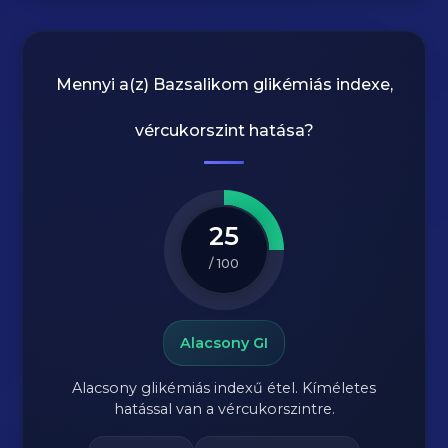
Mennyi a(z)
Bazsalikom
glikémiás indexe,
vércukorszint hatása?
25
/ 100
Alacsony GI
Alacsony glikémiás indexű étel. Kíméletes
hatással van a vércukorszintre.