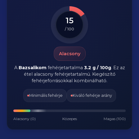
15
/ 100
Alacsony
A
Bazsalikom
fehérjetartalma
3.2 g / 100g
. Ez az
étel alacsony fehérjetartalmú. Kiegészítő
fehérjeforrásokkal kombinálható.
Minimális fehérje
Kiváló fehérje arány
Alacsony (0)
Közepes
Magas (100)