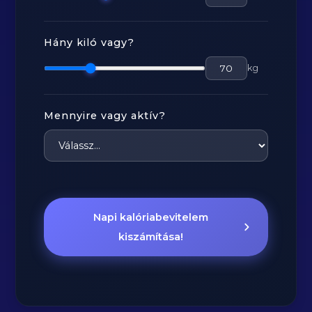
Hány kiló vagy?
kg
Mennyire vagy aktív?
Napi kalóriabevitelem
kiszámítása!