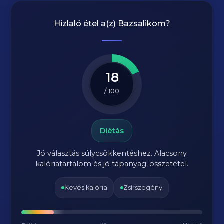
Hizlaló étel a(z)
Bazsalikom
?
18
/ 100
Diétás
Jó választás súlycsökkentéshez. Alacsony
kalóriatartalom és jó tápanyag-összetétel.
Kevés kalória
Zsírszegény