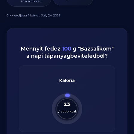
írta a cikket.
Cikk utoljásra frissítve.:
July 24, 2026
Mennyit fedez
100
g
"
Bazsalikom
"
a napi tápanyagbeviteledből?
Kalória
23
/
2000
kcal