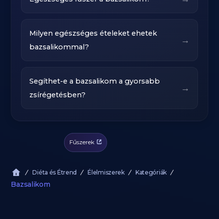
Milyen egészséges ételeket ehetek
→
bazsalikommal?
Segíthet-e a bazsalikom a gyorsabb
→
zsírégetésben?
Fűszerek
Diéta és Étrend
Élelmiszerek
Kategóriák
Bazsalikom