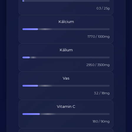
0.3
/
25
g
Kálcium
177.0
/
1000
mg
Kálium
295.0
/
3500
mg
Vas
3.2
/
18
mg
Vitamin C
18.0
/
90
mg