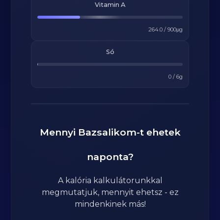
Vitamin A
264.0
/
900
μg
Só
0
/
6
g
Mennyi
Bazsalikom
-t ehetek
naponta?
A kalória kalkulátorunkkal
megmutatjuk, mennyit ehetsz - ez
mindenkinek más!