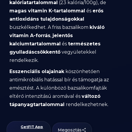
kalóriatartalommal
(23 kalória/100g), de
magas vitamin K-tartalommal
és
erős
antioxidáns tulajdonságokkal
büszkélkedhet. A friss bazsalikom
kiváló
vitamin A-forrás
,
jelentős
kalciumtartalommal
és
természetes
gyulladáscsökkentő
vegyületekkel
rendelkezik.
Esszenciális olajainak
köszönhetően
antimikrobiális hatással bír és támogatja az
emésztést. A különböző bazsalikomfajták
eltérő intenzitású aromával és
változó
tápanyagtartalommal
rendelkezhetnek.
GetFIT App
Megosztás