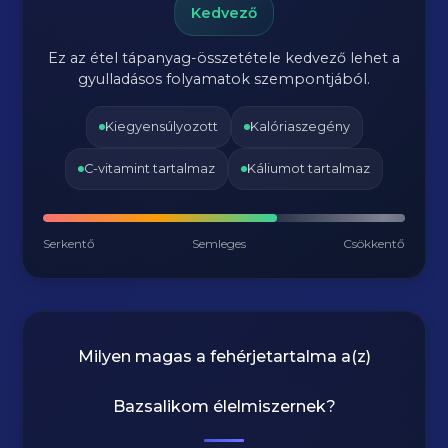
Kedvező
Ez az étel tápanyag-összetétele kedvező lehet a
gyulladásos folyamatok szempontjából.
Kiegyensúlyozott
Kalóriaszegény
C-vitamint tartalmaz
Káliumot tartalmaz
Serkentő
Semleges
Csökkentő
Milyen magas a fehérjetartalma a(z)
Bazsalikom
élelmiszernek?