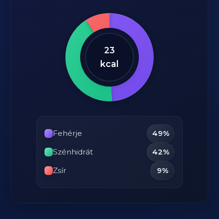
23
kcal
Fehérje
49%
Szénhidrát
42%
Zsír
9%