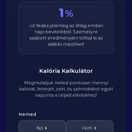
1
%
-ot fedez jelenleg az átlag ember
napi beviteléből. Személyre
szabott eredményért töltsd ki az
alábbi mezőket!
Kalória Kalkulátor
Megmutatjuk neked pontosan mennyi
kalóriát, fehérjét, zsírt, és szénhidrátot egyél
naponta a céljaid eléréséhez!
Nemed
Nő 👩
Férfi 👨