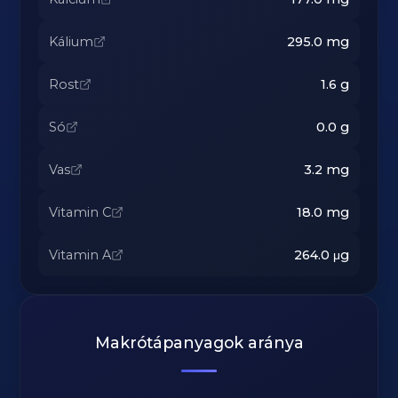
Kálium
295.0
mg
Rost
1.6
g
Só
0.0
g
Vas
3.2
mg
Vitamin C
18.0
mg
Vitamin A
264.0
μg
Makrótápanyagok aránya