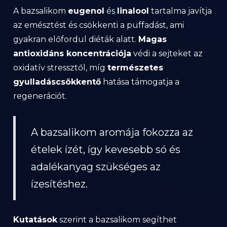
A bazsalikom
eugenol
és
linalool
tartalma javítja
az emésztést és csökkenti a puffadást, ami
gyakran előfordul diéták alatt.
Magas
antioxidáns koncentrációja
védi a sejteket az
oxidatív stressztől, míg
természetes
gyulladáscsökkentő
hatása támogatja a
regenerációt.
A bazsalikom aromája fokozza az
ételek ízét, így kevesebb só és
adalékanyag szükséges az
ízesítéshez.
Kutatások
szerint a bazsalikom segíthet