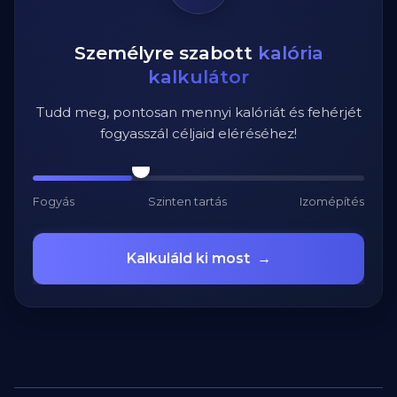
Személyre szabott
kalória
kalkulátor
Tudd meg, pontosan mennyi kalóriát és fehérjét
fogyasszál céljaid eléréséhez!
Fogyás
Szinten tartás
Izomépítés
Kalkuláld ki most
→