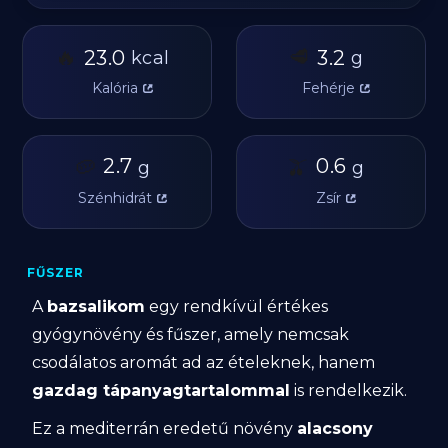
🔥
🥩
23.0
3.2
kcal
g
Kalória
Fehérje
🥔
2.7
🫒
0.6
g
g
Szénhidrát
Zsír
FŰSZER
A
bazsalikom
egy rendkívül értékes
gyógynövény és fűszer, amely nemcsak
csodálatos aromát ad az ételeknek, hanem
gazdag tápanyagtartalommal
is rendelkezik.
Ez a mediterrán eredetű növény
alacsony