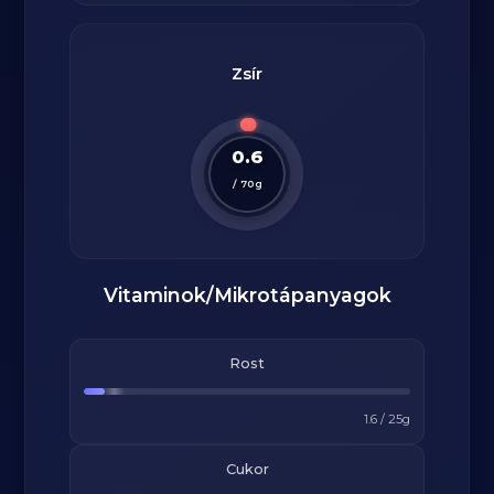
Zsír
0.6
/
70
g
Vitaminok/Mikrotápanyagok
Rost
1.6
/
25
g
Cukor