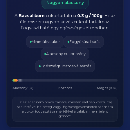
Nagyon alacsony
A
Bazsalikom
cukortartalma
0.3 g / 100g
. Ez az
élelmiszer nagyon kevés cukrot tartalmaz.
Fogyasztható egy egészséges étrendben.
Minimális cukor
Fogyókúra barát
Alacsony cukor arány
Egészségtudatos választás
Alacsony (0)
Közepes
Magas (100)
Ez az adat nem orvosi tanács, minden esetben konzultálj
szakértővel ha beteg vagy. Egészséges emberek számára
a cukor fogyasztása mértékkel általában nem jelent
gondot.