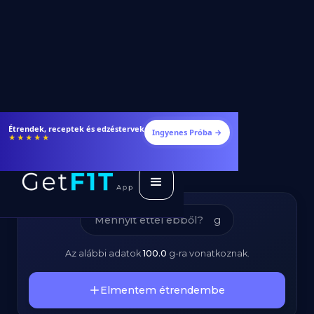
Bazsalikom -
Fogyj és izmosodj hatékonyabban
Ingyenes Próba →
★★★★★
Kalóriatartalom és
Tápanyagok
g
Az alábbi adatok
100.0
g
-ra vonatkoznak.
Elmentem étrendembe