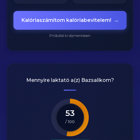
Kalóriaszámítom kalóriabevitelem!
→
Próbáld ki díjmentesen
Mennyire laktató a(z)
Bazsalikom
?
53
/ 100