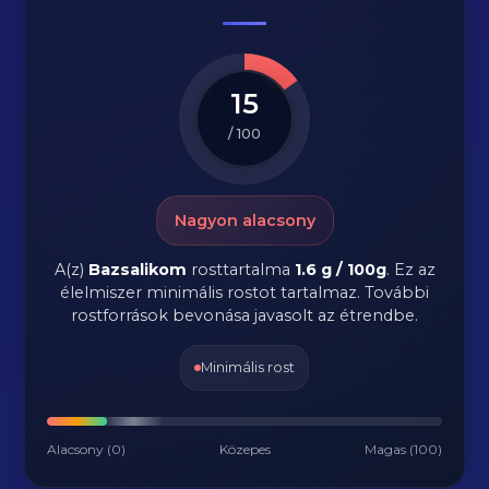
15
/ 100
Nagyon alacsony
A(z)
Bazsalikom
rosttartalma
1.6 g / 100g
.
Ez az
élelmiszer minimális rostot tartalmaz. További
rostforrások bevonása javasolt az étrendbe.
Minimális rost
Alacsony (0)
Közepes
Magas (100)