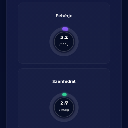
Fehérje
3.2
/
100
g
Szénhidrát
2.7
/
250
g