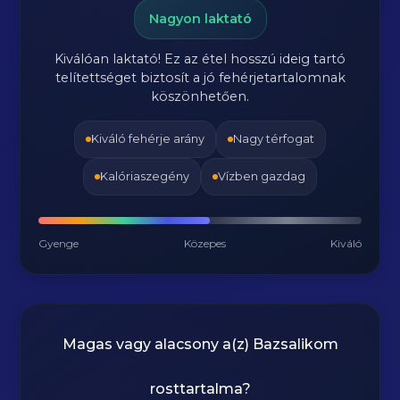
Nagyon laktató
Kiválóan laktató! Ez az étel hosszú ideig tartó
telítettséget biztosít a jó fehérjetartalomnak
köszönhetően.
Kiváló fehérje arány
Nagy térfogat
Kalóriaszegény
Vízben gazdag
Gyenge
Közepes
Kiváló
Magas vagy alacsony a(z) Bazsalikom
rosttartalma?