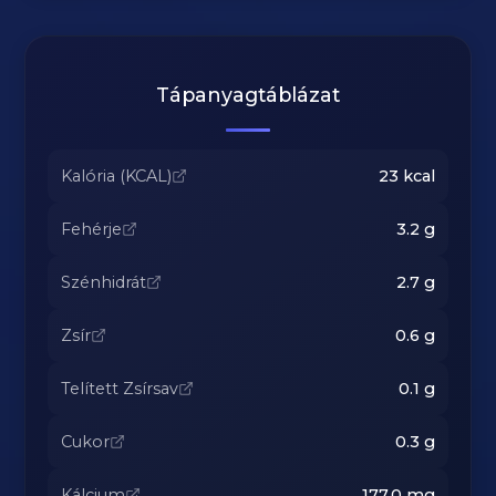
Tápanyagtáblázat
Kalória (KCAL)
23
kcal
Fehérje
3.2
g
Szénhidrát
2.7
g
Zsír
0.6
g
Telített Zsírsav
0.1
g
Cukor
0.3
g
Kálcium
177.0
mg