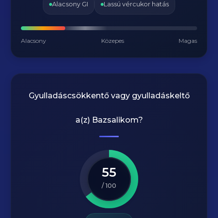
Alacsony GI
Lassú vércukor hatás
Alacsony
Közepes
Magas
Gyulladáscsökkentő vagy gyulladáskeltő
a(z)
Bazsalikom
?
55
/ 100