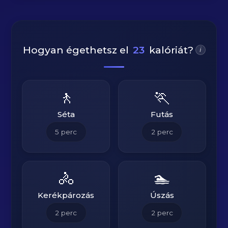
Hogyan égethetsz el
23
kalóriát?
i
🚶
🏃
Séta
Futás
5
perc
2
perc
🚴
🏊
Kerékpározás
Úszás
2
perc
2
perc