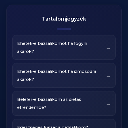
Tartalomjegyzék
Ehetek-e bazsalikomot ha fogyni
→
akarok?
Ehetek-e bazsalikomot ha izmosodni
→
akarok?
Belefér-e bazsalikom az diétás
→
étrendembe?
→
Egészséges fűszer a bazsalikom?