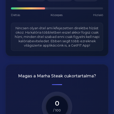
Diétás
Közepes
Hizlaló
Nincsen olyan étel ami kifejezetten direktbe hízást
okoz. Ha kalória többletben eszel akkor fogsz csak
hízni, minden étel szabad enni csak figyelni kell napi
kalóriabeviteledet. Ebben segít több ezreknek
világszerte applikációnk is, a GetFIT App!
Magas a
Marha Steak
cukortartalma?
0
/ 100