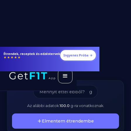
Marha Steak -
Fogyj és izmosodj hatékonyabban
Ingyenes Próba →
★★★★★
Kalóriatartalom és
Tápanyagok
g
Az alábbi adatok
100.0
g
-ra vonatkoznak.
Elmentem étrendembe