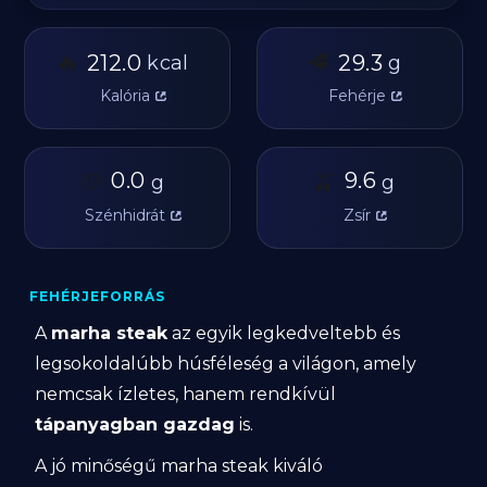
🔥
🥩
212.0
29.3
kcal
g
Kalória
Fehérje
🥔
0.0
🫒
9.6
g
g
Szénhidrát
Zsír
FEHÉRJEFORRÁS
A
marha steak
az egyik legkedveltebb és
legsokoldalúbb húsféleség a világon, amely
nemcsak ízletes, hanem rendkívül
tápanyagban gazdag
is.
A jó minőségű marha steak kiváló