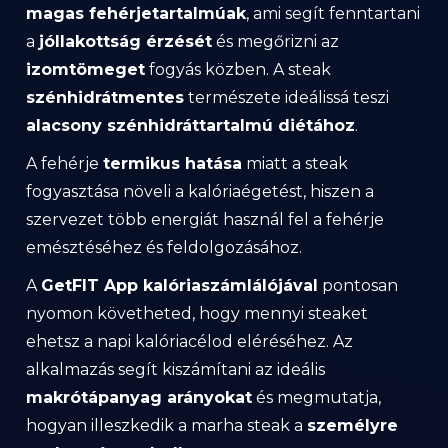
magas fehérjetartalmúak
, ami segít fenntartani
a
jóllakottság érzését
és megőrizni az
izomtömeget
fogyás közben. A steak
szénhidrátmentes
természete ideálissá teszi
alacsony szénhidráttartalmú diétához
.
A fehérje
termikus hatása
miatt a steak
fogyasztása növeli a kalóriaégetést, hiszen a
szervezet több energiát használ fel a fehérje
emésztéséhez és feldolgozásához.
A
GetFIT App kalóriaszámlálójával
pontosan
nyomon követheted, hogy mennyi steaket
ehetsz a napi kalóriacélod eléréséhez. Az
alkalmazás segít kiszámítani az ideális
makrótápanyag arányokat
és megmutatja,
hogyan illeszkedik a marha steak a
személyre