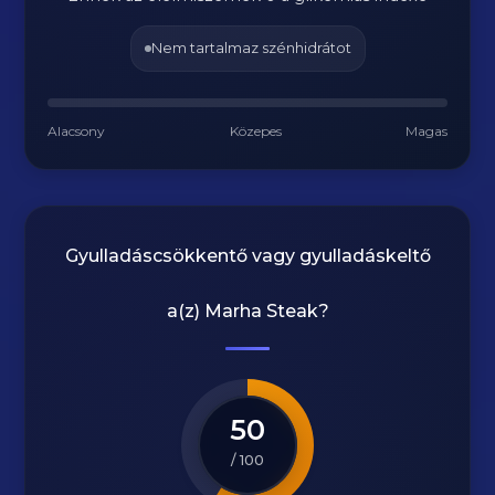
Nem tartalmaz szénhidrátot
Alacsony
Közepes
Magas
Gyulladáscsökkentő vagy gyulladáskeltő
a(z)
Marha Steak
?
50
/ 100