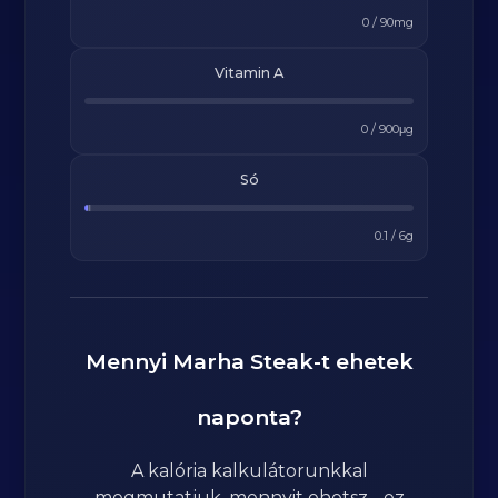
0
/
90
mg
Vitamin A
0
/
900
μg
Só
0.1
/
6
g
Mennyi
Marha Steak
-t ehetek
naponta?
A kalória kalkulátorunkkal
megmutatjuk, mennyit ehetsz - ez