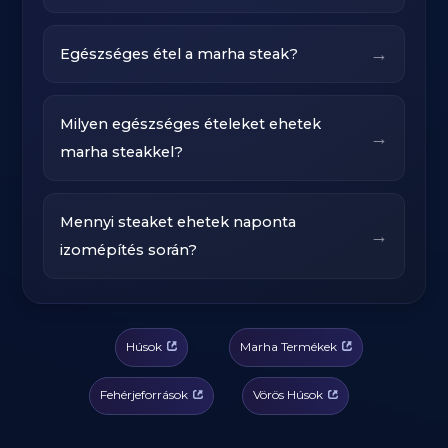
→
Egészséges étel a marha steak?
Milyen egészséges ételeket ehetek
→
marha steakkel?
Mennyi steaket ehetek naponta
→
izomépítés során?
Húsok
Marha Termékek
Fehérjeforrások
Vörös Húsok