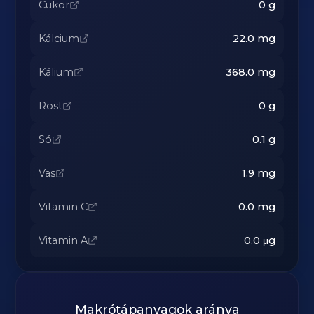
Cukor
0
g
Kálcium
22.0
mg
Kálium
368.0
mg
Rost
0
g
Só
0.1
g
Vas
1.9
mg
Vitamin C
0.0
mg
Vitamin A
0.0
μg
Makrótápanyagok aránya