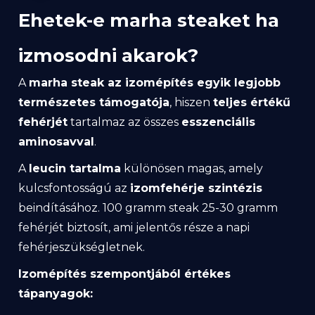
Ehetek-e marha steaket ha
izmosodni akarok?
A
marha steak az izomépítés egyik legjobb
természetes támogatója
, hiszen
teljes értékű
fehérjét
tartalmaz az összes
esszenciális
aminosavval
.
A
leucin tartalma
különösen magas, amely
kulcsfontosságú az
izomfehérje szintézis
beindításához. 100 gramm steak 25-30 gramm
fehérjét biztosít, ami jelentős része a napi
fehérjeszükségletnek.
Izomépítés szempontjából értékes
tápanyagok: