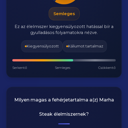
Semleges
Ez az élelmiszer kiegyensúlyozott hatással bír a
gyulladásos folyamatokra nézve.
Kiegyensúlyozott
Káliumot tartalmaz
Serkentő
Semleges
Csökkentő
Milyen magas a fehérjetartalma a(z)
Marha
Steak
élelmiszernek?