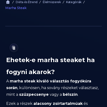
Diéta és Étrend
Élelmiszerek
Kategóriák
Marha Steak
Ehetek-e marha steaket ha
fogyni akarok?
A
marha steak kiváló választás fogyókúra
során
, különösen, ha sovány részeket választasz,
mint a
szűzpecsenye
vagy a
bélszín
.
Ezek a részek
alacsony zsírtartalmúak
és