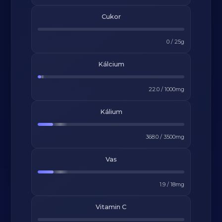
Cukor
0
/
25
g
Kálcium
22.0
/
1000
mg
Kálium
368.0
/
3500
mg
Vas
1.9
/
18
mg
Vitamin C