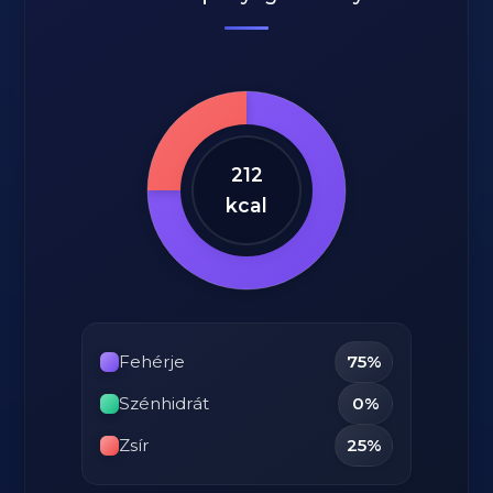
212
kcal
Fehérje
75%
Szénhidrát
0%
Zsír
25%