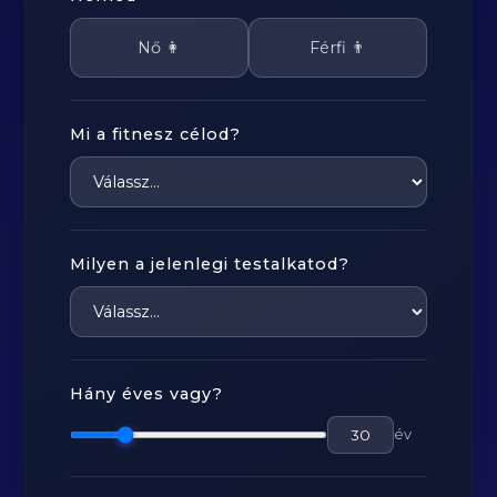
Nő 👩
Férfi 👨
Mi a fitnesz célod?
Milyen a jelenlegi testalkatod?
Hány éves vagy?
év