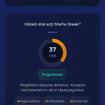
Hizlaló étel a(z)
Marha Steak
?
37
/ 100
Fogyókúrás
Megfelelő választás diétához. Közepes
kalóriatartalom, de jó tápanyagokkal.
Magas kalória
Fehérjedús
Kevés rost