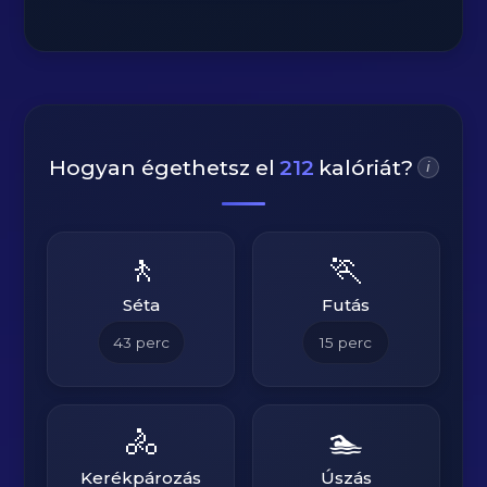
Hogyan égethetsz el
212
kalóriát?
i
🚶
🏃
Séta
Futás
43
perc
15
perc
🚴
🏊
Kerékpározás
Úszás