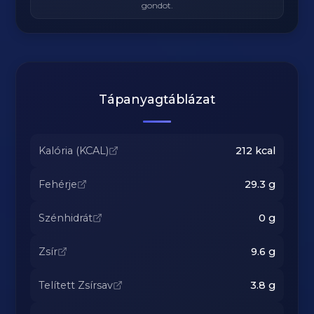
gondot.
Tápanyagtáblázat
Kalória (KCAL)
212
kcal
Fehérje
29.3
g
Szénhidrát
0
g
Zsír
9.6
g
Telített Zsírsav
3.8
g