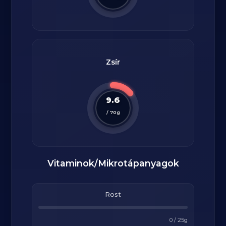
Zsír
9.6
/
70
g
Vitaminok/Mikrotápanyagok
Rost
0
/
25
g