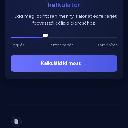
kalkulátor
Tudd meg, pontosan mennyi kalóriát és fehérjét
fogyasszál céljaid eléréséhez!
Fogyás
Szinten tartás
Izomépítés
Kalkuláld ki most
→