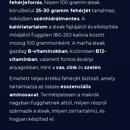
fehérjeforrás
, hiszen 100 gramm steak
körülbelül
25-30 gramm fehérjét
tartalmaz,
miközben
szénhidrátmentes
. A
kalóriatartalom
a steak fajtájától és elkészítési
módjától függően 180-250 kalória között
mozog 100 grammonként. A marha steak
gazdag
B-vitaminokban
, különösen
B12-
vitaminban
, valamint fontos ásványi
anyagokban, mint a
vas
,
cink
és
szelén
.
Emellett teljes értékű fehérjét biztosít, amely
tartalmazza az összes
esszenciális
aminosavat
. Természetesen a makrók
nagyban függhetnek attól, milyen részről
származik a steak, milyen zsírtartalmú, és
hogyan készíted el.