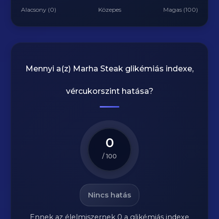
Alacsony (0)
Közepes
Magas (100)
Mennyi a(z)
Marha Steak
glikémiás indexe,
vércukorszint hatása?
0
/ 100
Nincs hatás
Ennek az élelmiszernek 0 a glikémiás indexe