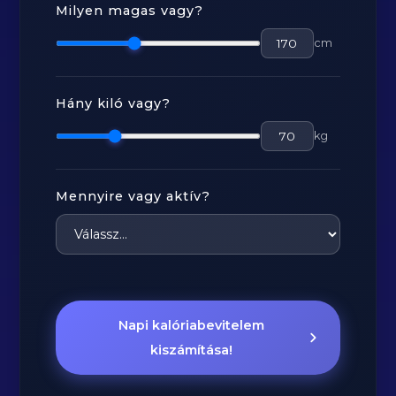
Milyen magas vagy?
cm
Hány kiló vagy?
kg
Mennyire vagy aktív?
Napi kalóriabevitelem
kiszámítása!