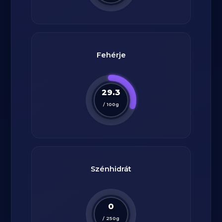
Fehérje
29.3
/
100
g
Szénhidrát
0
/
250
g