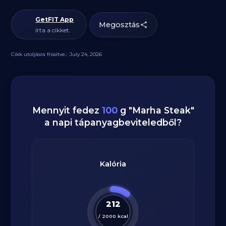
GetFIT App
Megosztás
írta a cikket.
Cikk utoljásra frissítve.:
July 24, 2026
Mennyit fedez
100
g
"
Marha Steak
"
a napi tápanyagbeviteledből?
Kalória
212
/
2000
kcal