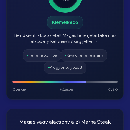
Kiemelkedő
Rendkívül laktató étel! Magas fehérjetartalom és
alacsony kalóriasűrűség jellemzi.
Fehérjebomba
Kiváló fehérje arány
Kiegyensúlyozott
Gyenge
Közepes
Kiváló
Magas vagy alacsony a(z) Marha Steak