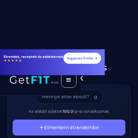
Tortilla Lap –
Étrendek, receptek és edzéstervek
Ingyenes Próba →
★★★★★
Kalóriatartalom és
Tápanyagok
g
Az alábbi adatok
100.0
g
-ra vonatkoznak.
Elmentem étrendembe