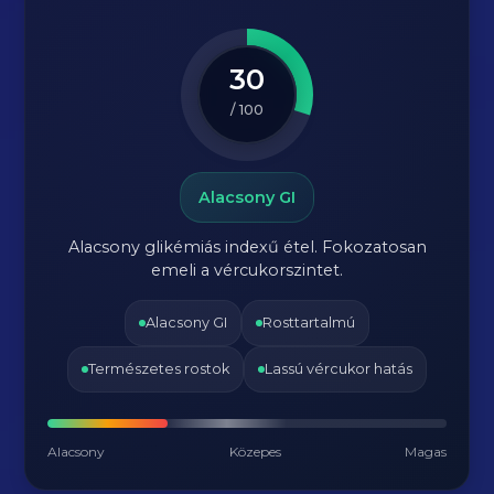
30
/ 100
Alacsony GI
Alacsony glikémiás indexű étel. Fokozatosan
emeli a vércukorszintet.
Alacsony GI
Rosttartalmú
Természetes rostok
Lassú vércukor hatás
Alacsony
Közepes
Magas