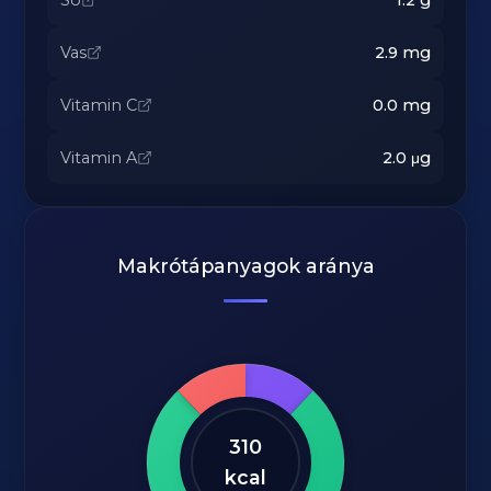
Só
1.2
g
Vas
2.9
mg
Vitamin C
0.0
mg
Vitamin A
2.0
μg
Makrótápanyagok aránya
310
kcal