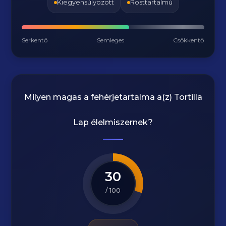
Kiegyensúlyozott
Rosttartalmú
Serkentő
Semleges
Csökkentő
Milyen magas a fehérjetartalma a(z)
Tortilla
Lap
élelmiszernek?
30
/ 100