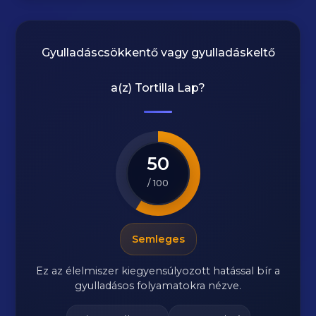
Gyulladáscsökkentő vagy gyulladáskeltő
a(z)
Tortilla Lap
?
50
/ 100
Semleges
Ez az élelmiszer kiegyensúlyozott hatással bír a
gyulladásos folyamatokra nézve.