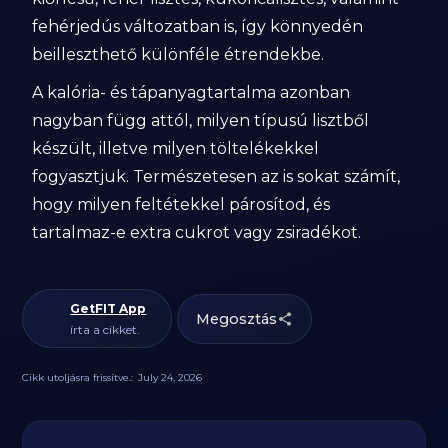
fehérjedús változatban is, így könnyedén
beilleszthető különféle étrendekbe.
A kalória- és tápanyagtartalma azonban
nagyban függ attól, milyen típusú lisztből
készült, illetve milyen töltelékekkel
fogyasztjuk. Természetesen az is sokat számít,
hogy milyen feltétekkel párosítod, és
tartalmaz-e extra cukrot vagy zsiradékot.
GetFIT App
Megosztás
írta a cikket.
Cikk utoljásra frissítve.:
July 24, 2026