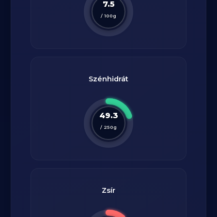
7.5
/
100
g
Szénhidrát
49.3
/
250
g
Zsír