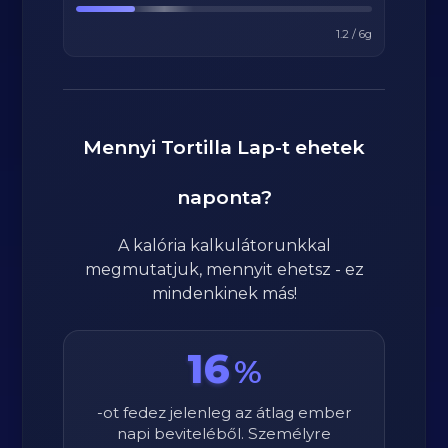
1.2
/
6
g
Mennyi
Tortilla Lap
-t ehetek
naponta?
A kalória kalkulátorunkkal
megmutatjuk, mennyit ehetsz - ez
mindenkinek más!
16
%
-ot fedez jelenleg az átlag ember
napi beviteléből. Személyre