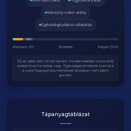
Minimális cukor
Fogyókúra barát
Alacsony cukor arány
Egészségtudatos választás
Alacsony (0)
Közepes
Magas (100)
Ez az adat nem orvosi tanács, minden esetben konzultálj
szakértővel ha beteg vagy. Egészséges emberek számára
a cukor fogyasztása mértékkel általában nem jelent
gondot.
Tápanyagtáblázat