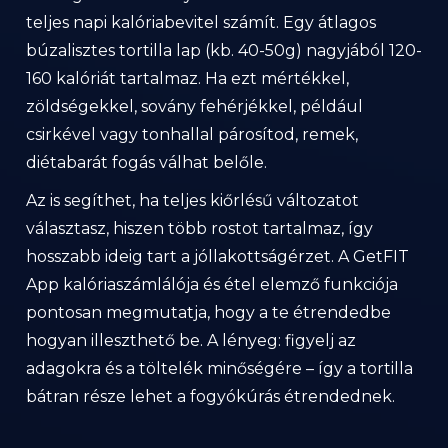
teljes napi kalóriabevitel számít. Egy átlagos
búzalisztes tortilla lap (kb. 40-50g) nagyjából 120-
160 kalóriát tartalmaz. Ha ezt mértékkel,
zöldségekkel, sovány fehérjékkel, például
csirkével vagy tonhallal párosítod, remek,
diétabarát fogás válhat belőle.
Az is segíthet, ha teljes kiőrlésű változatot
választasz, hiszen több rostot tartalmaz, így
hosszabb ideig tart a jóllakottságérzet. A GetFIT
App kalóriaszámlálója és étel elemző funkciója
pontosan megmutatja, hogy a te étrendedbe
hogyan illeszthető be. A lényeg: figyelj az
adagokra és a töltelék minőségére – így a tortilla
bátran része lehet a fogyókúrás étrendednek.