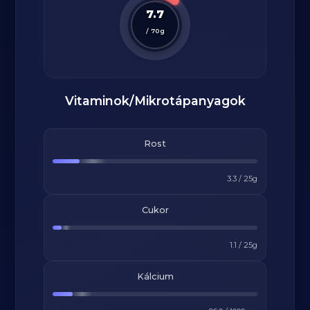
7.7
/
70
g
Vitaminok/Mikrotápanyagok
Rost
3.3
/
25
g
Cukor
1.1
/
25
g
Kálcium