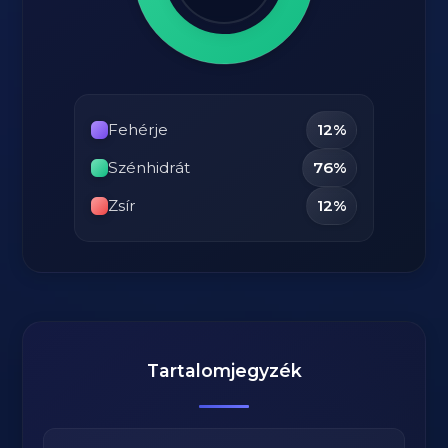
Fehérje
12%
Szénhidrát
76%
Zsír
12%
Tartalomjegyzék