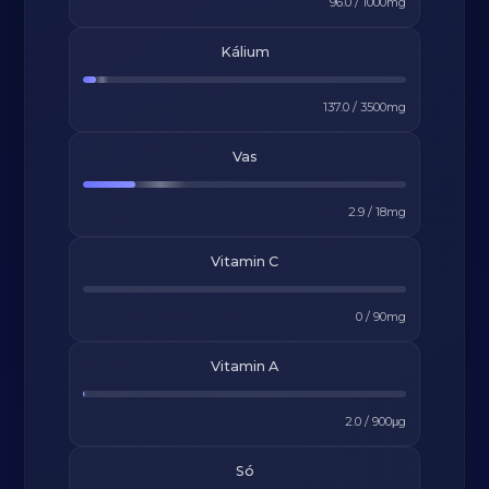
96.0
/
1000
mg
Kálium
137.0
/
3500
mg
Vas
2.9
/
18
mg
Vitamin C
0
/
90
mg
Vitamin A
2.0
/
900
μg
Só