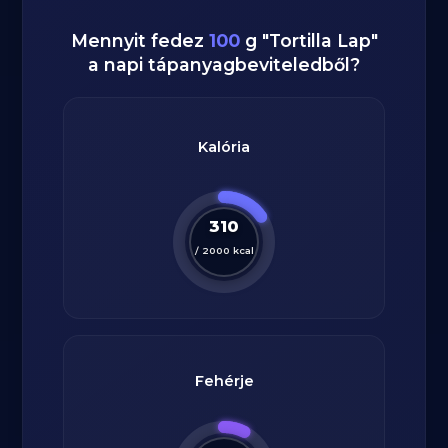
Mennyit fedez
100
g
"
Tortilla Lap
"
a napi tápanyagbeviteledből?
Kalória
310
/
2000
kcal
Fehérje