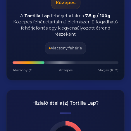
Közepes
A
Tortilla Lap
fehérjetartalma
7.5 g / 100g
.
Közepes fehérjetartalmú élelmiszer. Elfogadható
fehérjeforrás egy kiegyensúlyozott étrend
részeként.
Alacsony fehérje
Alacsony (0)
Közepes
Magas (100)
Hizlaló étel a(z)
Tortilla Lap
?