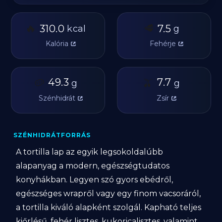
🔥
🥩
310.0
7.5
kcal
g
Kalória
Fehérje
🥔
49.3
🫒
7.7
g
g
Szénhidrát
Zsír
SZÉNHIDRÁTFORRÁS
A tortilla lap az egyik legsokoldalúbb
alapanyag a modern, egészségtudatos
konyhákban. Legyen szó gyors ebédről,
egészséges wrapről vagy egy finom vacsoráról,
a tortilla kiváló alapként szolgál. Kapható teljes
kiőrlésű, fehér lisztes, kukoricalisztes, valamint