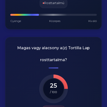
Rosttartalmú
Gyenge
Közepes
Kiváló
Magas vagy alacsony a(z) Tortilla Lap
rosttartalma?
25
/ 100