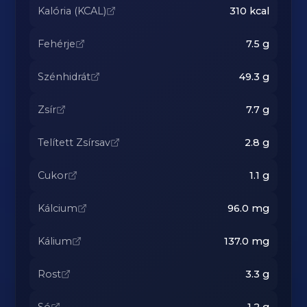
Kalória (KCAL)
310
kcal
Fehérje
7.5
g
Szénhidrát
49.3
g
Zsír
7.7
g
Telített Zsírsav
2.8
g
Cukor
1.1
g
Kálcium
96.0
mg
Kálium
137.0
mg
Rost
3.3
g