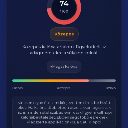
74
/ 100
Közepes
Közepes kalóriatartalom. Figyelni kell az
adagméretekre a súlykontrolnál.
Magas kalória
Diétás
Közepes
Hizlaló
Nincsen olyan étel ami kifejezetten direktbe hízást
okoz. Ha kalória többletben eszel akkor fogsz csak
hízni, minden étel szabad enni csak figyelni kell napi
kalóriabeviteledet. Ebben segít több ezreknek
világszerte applikációnk is, a GetFIT App!