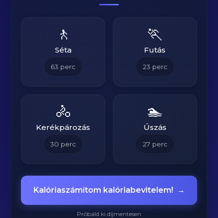
🚶
🏃
Séta
Futás
63
perc
23
perc
🚴
🏊
Kerékpározás
Úszás
30
perc
27
perc
Kalóriaszámítom kalóriabevitelem!
→
Próbáld ki díjmentesen