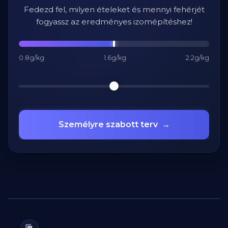
Fedezd fel, milyen ételeket és mennyi fehérjét
fogyassz az eredményes izomépítéshez!
0.8g/kg
1.6g/kg
2.2g/kg
Személyre szabott terv
→