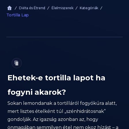
Diéta és Étrend
Élelmiszerek
Kategóriák
Tortilla Lap
Ehetek-e tortilla lapot ha
fogyni akarok?
Sokan lemondanak a tortilláról fogyókúra alatt,
mert lisztes ételként túl „szénhidrátosnak”
gondolják. Az igazság azonban az, hogy
önmagában semmilyen étel nem okoz hízást – a