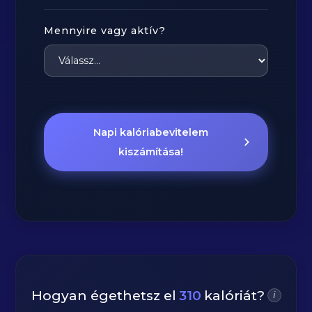
Mennyire vagy aktív?
Napi kalóriabevitelem
kiszámítása!
Hogyan égethetsz el
310
kalóriát?
i