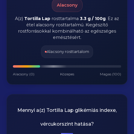
Alacsony
A(z)
Tortilla Lap
rosttartalma
3.3 g / 100g
.
Ez az
étel alacsony rosttartalmú. Kiegészítő
rostforrásokkal kombinálható az egészséges
emésztésért.
Alacsony rosttartalom
Alacsony (0)
Közepes
Magas (100)
Mennyi a(z)
Tortilla Lap
glikémiás indexe,
vércukorszint hatása?