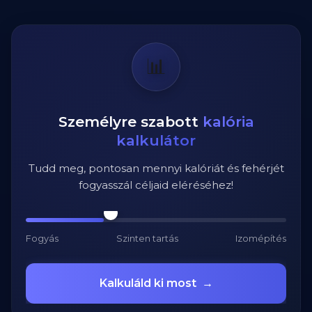
📊
Személyre szabott
kalória
kalkulátor
Tudd meg, pontosan mennyi kalóriát és fehérjét
fogyasszál céljaid eléréséhez!
Fogyás
Szinten tartás
Izomépítés
Kalkuláld ki most
→