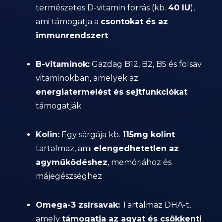
természetes D-vitamin forrás (kb.
40 IU
),
ami támogatja a
csontokat és az
immunrendszert
B-vitaminok:
Gazdag B12, B2, B5 és folsav
vitaminokban, amelyek az
energiatermelést és sejtfunkciókat
támogatják
Kolin:
Egy sárgája kb.
115mg kolint
tartalmaz, ami
elengedhetetlen az
agyműködéshez
, memóriához és
májegészséghez
Omega-3 zsírsavak:
Tartalmaz DHA-t,
amely
támogatja az agyat és csökkenti