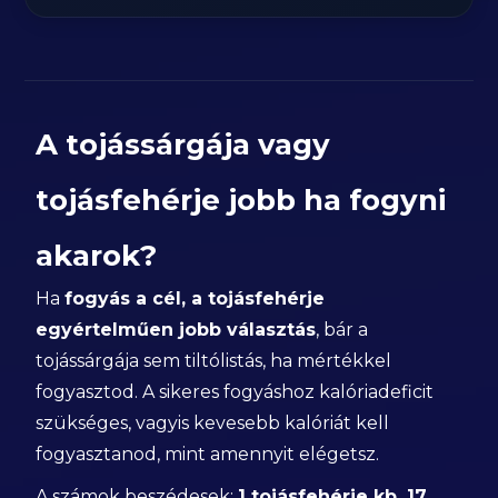
A tojássárgája vagy
tojásfehérje jobb ha fogyni
akarok?
Ha
fogyás a cél, a tojásfehérje
egyértelműen jobb választás
, bár a
tojássárgája sem tiltólistás, ha mértékkel
fogyasztod. A sikeres fogyáshoz kalóriadeficit
szükséges, vagyis kevesebb kalóriát kell
fogyasztanod, mint amennyit elégetsz.
A számok beszédesek:
1 tojásfehérje kb. 17