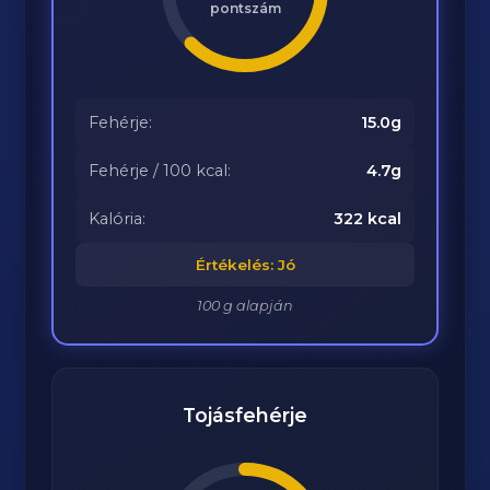
pontszám
Fehérje:
15.0g
Fehérje / 100 kcal:
4.7g
Kalória:
322 kcal
Értékelés: Jó
100 g alapján
Tojásfehérje