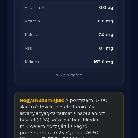
Vitamin A:
0.0 μg
Vitamin C:
0.0 mg
Kálcium:
7.0 mg
Vas:
0.1 mg
Kálium:
163.0 mg
100 g alapján
Hogyan számítjuk:
A pontszám 0-100
skálán értékeli az étel vitamin- és
ásványianyag-tartalmát a napi ajánlott
bevitel (RDA) százalékában. Minden
mikroelem hozzájárul a végső
pontszámhoz. 0-25: Gyenge, 26-50: