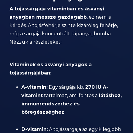
A tojássárgája vitaminban és ásványi
anyagban messze gazdagabb
, ez nem is
kérdés. A tojásfehérje szinte kizárólag fehérje,
míg a sárgája koncentrált tápanyagbomba.
Nézzük a részleteket:
Vitaminok és ásványi anyagok a
tojássárgájában:
A-vitamin:
Egy sárgája kb.
270 IU A-
vitamint
tartalmaz, ami fontos a
látáshoz,
immunrendszerhez és
bőregészséghez
D-vitamin:
A tojássárgája az egyik legjobb