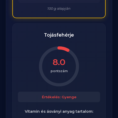
100 g alapján
Tojásfehérje
8.0
pontszám
Értékelés: Gyenge
Vitamin és ásványi anyag tartalom: