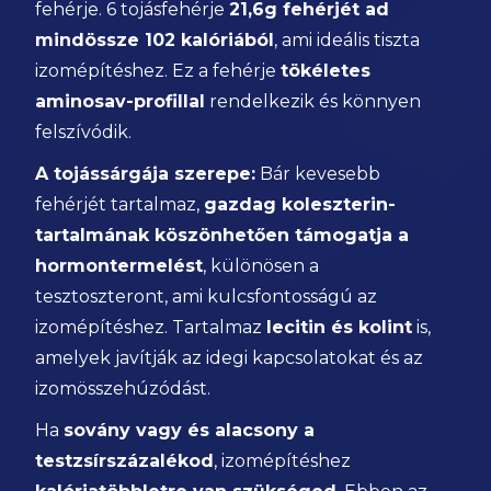
fehérje. 6 tojásfehérje
21,6g fehérjét ad
mindössze 102 kalóriából
, ami ideális tiszta
izomépítéshez. Ez a fehérje
tökéletes
aminosav-profillal
rendelkezik és könnyen
felszívódik.
A tojássárgája szerepe:
Bár kevesebb
fehérjét tartalmaz,
gazdag koleszterin-
tartalmának köszönhetően támogatja a
hormontermelést
, különösen a
tesztoszteront, ami kulcsfontosságú az
izomépítéshez. Tartalmaz
lecitin és kolint
is,
amelyek javítják az idegi kapcsolatokat és az
izomösszehúzódást.
Ha
sovány vagy és alacsony a
testzsírszázalékod
, izomépítéshez