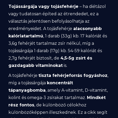
Tojássárgája vagy tojásfehérje
– ha diétázol
vagy tudatosan építed az étrendedet, ez a
választás jelentősen befolyásolhatja az
eredményeidet. A tojásfehérje
alacsonyabb
kalóriatartalmú
, 1 darab (33g) kb. 17 kalóriát és
3,6g fehérjét tartalmaz zsír nélkül, míg a
tojássárgája 1 darab (17g) kb. 54-59 kalóriát és
2,7g fehérjét biztosít, de
4,5-5g zsírt és
gazdagabb vitaminokat
is.
A tojásfehérje
tiszta fehérjeforrás fogyáshoz
,
míg a tojássárgája
koncentrált
tápanyagbomba
, amely A-vitamint, D-vitamint,
kolint és omega-3 zsírakat tartalmaz.
Mindkét
rész fontos
, de különböző célokhoz
különbözőképpen illeszkednek. Ez a cikk segít