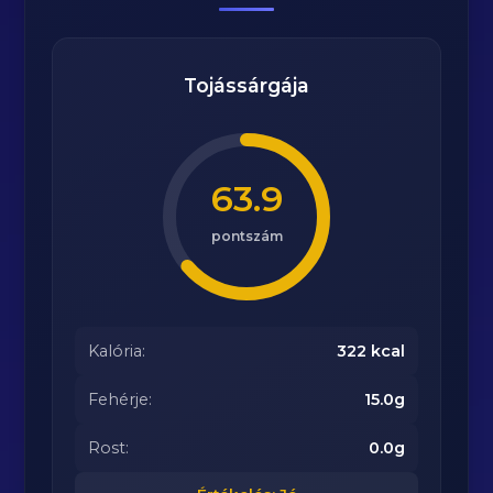
Tojássárgája
63.9
pontszám
Kalória:
322 kcal
Fehérje:
15.0g
Rost:
0.0g