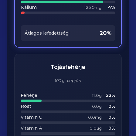
Kálium
4%
126.0mg
20%
Átlagos lefedettség:
Tojásfehérje
100 g alapján
Fehérje
22%
11.0g
Rost
0%
0.0g
Vitamin C
0%
0.0mg
Vitamin A
0%
0.0μg