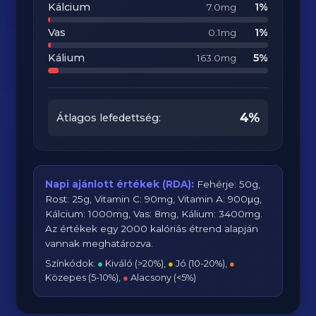
Kálcium
1%
7.0mg
Vas
1%
0.1mg
Kálium
5%
163.0mg
4%
Átlagos lefedettség:
Napi ajánlott értékek (RDA):
Fehérje: 50g,
Rost: 25g, Vitamin C: 90mg, Vitamin A: 900μg,
Kálcium: 1000mg, Vas: 8mg, Kálium: 3400mg.
Az értékek egy 2000 kalóriás étrend alapján
vannak meghatározva.
Színkódok:
●
Kiváló (>20%),
●
Jó (10-20%),
●
Közepes (5-10%),
●
Alacsony (<5%)