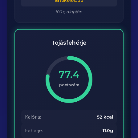
Értékelés: Jó
100 g alapján
Tojásfehérje
77.4
pontszám
Kalória:
52 kcal
Fehérje:
11.0g