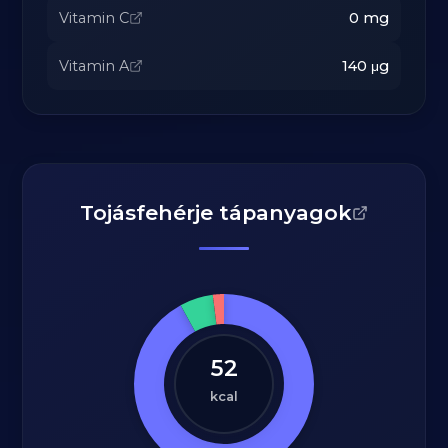
Vitamin C
0
mg
Vitamin A
140
μg
Tojásfehérje tápanyagok
52
kcal