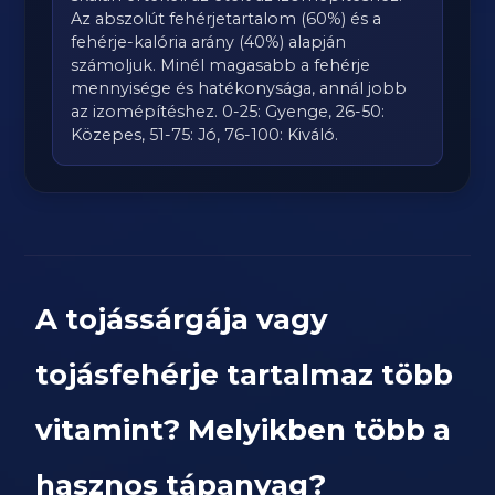
Az abszolút fehérjetartalom (60%) és a
fehérje-kalória arány (40%) alapján
számoljuk. Minél magasabb a fehérje
mennyisége és hatékonysága, annál jobb
az izomépítéshez. 0-25: Gyenge, 26-50:
Közepes, 51-75: Jó, 76-100: Kiváló.
A tojássárgája vagy
tojásfehérje tartalmaz több
vitamint? Melyikben több a
hasznos tápanyag?