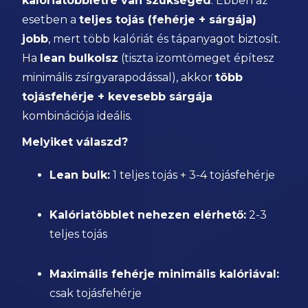
kalóriatöbbletre van szükséged
. Ebben az
esetben a
teljes tojás (fehérje + sárgája)
jobb
, mert több kalóriát és tápanyagot biztosít.
Ha
lean bulkolsz
(tiszta izomtömeget építesz
minimális zsírgyarapodással), akkor
több
tojásfehérje + kevesebb sárgája
kombinációja ideális.
Melyiket válaszd?
Lean bulk:
1 teljes tojás + 3-4 tojásfehérje
Kalóriatöbblet nehezen elérhető:
2-3
teljes tojás
Maximális fehérje minimális kalóriával:
csak tojásfehérje