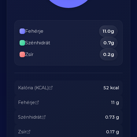
Fehérje
11.0
g
Szénhidrát
0.7
g
Zsír
0.2
g
Kalória (KCAL)
52
kcal
Fehérje
11
g
Szénhidrát
0.73
g
Zsír
0.17
g