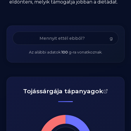
eldönteni, melyik támogatja jobban a diétádat.
g
Az alábbi adatok
100
g
-ra vonatkoznak.
Tojássárgája tápanyagok