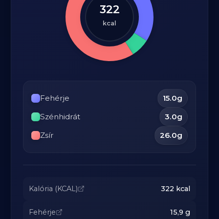
322
kcal
Fehérje
15.0
g
Szénhidrát
3.0
g
Zsír
26.0
g
Kalória (KCAL)
322
kcal
Fehérje
15,9
g