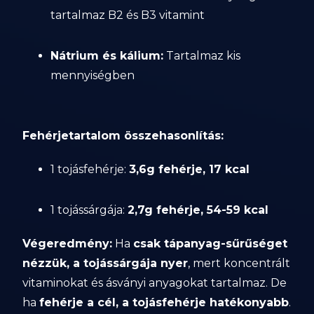
tartalmaz B2 és B3 vitamint
Nátrium és kálium:
Tartalmaz kis
mennyiségben
Fehérjetartalom összehasonlítás:
1 tojásfehérje:
3,6g fehérje, 17 kcal
1 tojássárgája:
2,7g fehérje, 54-59 kcal
Végeredmény:
Ha
csak tápanyag-sűrűséget
nézzük, a tojássárgája nyer
, mert koncentrált
vitaminokat és ásványi anyagokat tartalmaz. De
ha
fehérje a cél, a tojásfehérje hatékonyabb
.