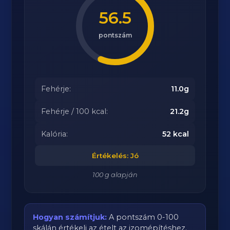
56.5
pontszám
Fehérje:
11.0g
Fehérje / 100 kcal:
21.2g
Kalória:
52 kcal
Értékelés: Jó
100 g alapján
Hogyan számítjuk:
A pontszám 0-100
skálán értékeli az ételt az izomépítéshez.