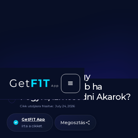
Tojássárgája vagy
Tojásfehérje jobb ha
Fogyni, Izmosodni Akarok?
Cikk utoljásra frissítve:
July 24, 2026
GetFIT App
Megosztás
írta a cikket.