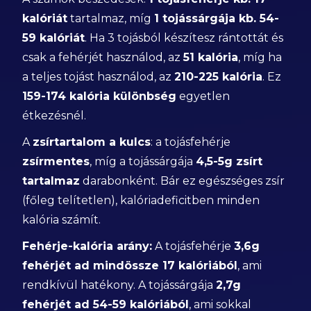
kalóriát
tartalmaz, míg
1 tojássárgája kb. 54-
59 kalóriát
. Ha 3 tojásból készítesz rántottát és
csak a fehérjét használod, az
51 kalória
, míg ha
a teljes tojást használod, az
210-225 kalória
. Ez
159-174 kalória különbség
egyetlen
étkezésnél.
A
zsírtartalom a kulcs
: a tojásfehérje
zsírmentes
, míg a tojássárgája
4,5-5g zsírt
tartalmaz
darabonként. Bár ez egészséges zsír
(főleg telítetlen), kalóriadeficitben minden
kalória számít.
Fehérje-kalória arány:
A tojásfehérje
3,6g
fehérjét ad mindössze 17 kalóriából
, ami
rendkívül hatékony. A tojássárgája
2,7g
fehérjét ad 54-59 kalóriából
, ami sokkal