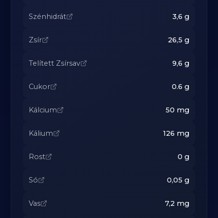
Szénhidrát
3,6
g
Zsír
26,5
g
Telített Zsírsav
9,6
g
Cukor
0.6
g
Kálcium
50
mg
Kálium
126
mg
Rost
0
g
Só
0,05
g
Vas
7,2
mg