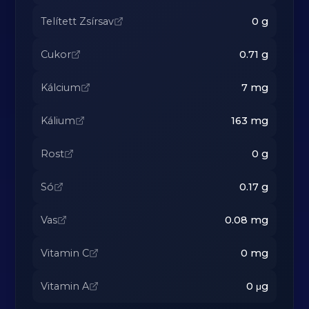
Telített Zsírsav
0
g
Cukor
0.71
g
Kálcium
7
mg
Kálium
163
mg
Rost
0
g
Só
0.17
g
Vas
0.08
mg
Vitamin C
0
mg
Vitamin A
0
μg