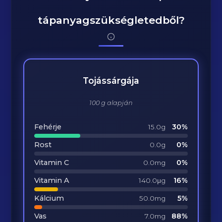
tápanyagszükségletedből?
Tojássárgája
100 g alapján
Fehérje
30%
15.0g
Rost
0%
0.0g
Vitamin C
0%
0.0mg
Vitamin A
16%
140.0μg
Kálcium
5%
50.0mg
Vas
88%
7.0mg