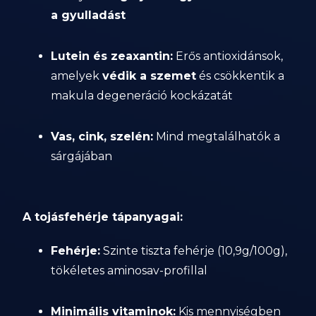
a gyulladást
Lutein és zeaxantin:
Erős antioxidánsok,
amelyek
védik a szemet
és csökkentik a
makula degeneráció kockázatát
Vas, cink, szelén:
Mind megtalálhatók a
sárgájában
A tojásfehérje tápanyagai:
Fehérje:
Szinte tiszta fehérje (10,9g/100g),
tökéletes aminosav-profillal
Minimális vitaminok:
Kis mennyiségben