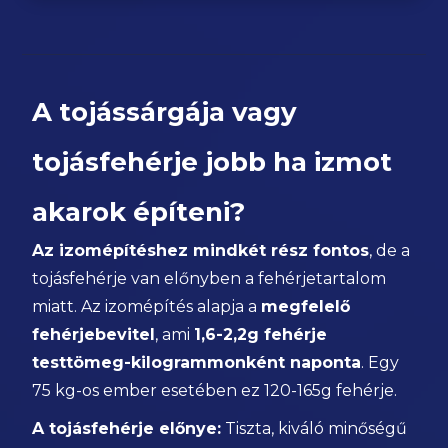
A tojássárgája vagy
tojásfehérje jobb ha izmot
akarok építeni?
Az izomépítéshez mindkét rész fontos
, de a
tojásfehérje van előnyben a fehérjetartalom
miatt. Az izomépítés alapja a
megfelelő
fehérjebevitel
, ami
1,6-2,2g fehérje
testtömeg-kilogrammonként naponta
. Egy
75 kg-os ember esetében ez 120-165g fehérje.
A tojásfehérje előnye:
Tiszta, kiváló minőségű