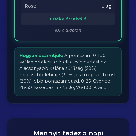
Rost:
0.0g
Értékelés: Kiváló
100 g alapján
Hogyan számítjuk:
A pontszám 0-100
skálán értékeli az ételt a zsírvesztéshez.
Alacsonyabb kalória sűrűség (50%),
magasabb fehérje (30%), és magasabb rost
(20%) jobb pontszámot ad. 0-25: Gyenge,
26-50: Közepes, 51-75: Jó, 76-100: Kiváló.
Mennyit fedez a napi